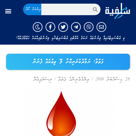
އިތުރަށް ހޯދާ
މި ވެބްސައިޓުގައިވާ ލިޔުންތައް ނަކަލު ކުރާނަމަ މި ވެބްސައިޓަށާއި ލިޔުންތެރިއާއަށް ހަވާލާދެއްވާ!
ފަތުވާ: ނަމާދުކުރަނިކޮށް ލޭ ތިއްކެއް ފެނުން
28 ޑިސެމްބަރު 2016
/
ޢިލްމުވެރިންގެ ފަތުވާ
/
ދިސަލަފިއްޔާ