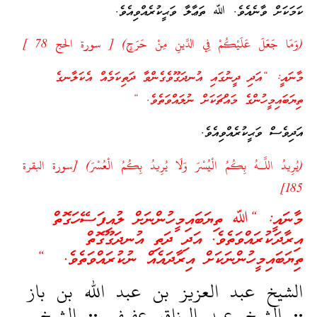
ކަމަކަށް ވާނެއެވެ. ﷲ ތަޢާލާ ވަޙީކުރެއްވިއެވެ.
(وَمَا جَعَلَ عَلَيْكُمْ فِي الدِّينِ مِنْ حَرَجٍ) [ سورة الحج 78 ]
މާނައީ: “އަދި ދީނުގައި އުނދަގޫވެގެންވާ ދަތިކަމެއް އެކަލާނގެ
ތިޔަބައިމީހުންގެ މައްޗަކަށް ނުލައްވަތެވެ. “
އަދިވެސް ވަޙީކުރެއްވިއެވެ.
(يُرِيدُ اللَّـهُ بِكُمُ الْيُسْرَ وَلَا يُرِيدُ بِكُمُ الْعُسْرَ) [سورة البقرة
185]
މާނައީ: “ﷲ ތިޔަބައިމީހުންނަށް ލުއިފަސޭހަގޮތް
އިރާދަކުރައްވަތެވެ. އަދި ދަތި އުނދަގޫގޮތް
ތިޔަބައިމީހުންނަކަށް އިރާދައެއް ނުކުރައްވަތެވެ. “
الشيخ عبد العزيز بن عبد الله بن باز
.. الشيخ عبد الرزاق عفيفي .. الشيخ