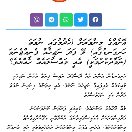
އޮށެއްގެ މިންވަރަށް (ހެދުމުގައި ނުވަތަ
ހަށިގަނޑުގައި) ލޭ ފަދަ ނަޖިހެއް ފެނިއްޖެނަމަ
(ނަމާދުކުރުމަކީ) އެއީ މައްސަލައެއް ހެއްޔެވެ؟
ހަށިގަނޑުން އަންނަ ލެއާ ދޮސްފަދަ ނަޖިސް ފިޔަވާ އެހެން ނަޖިހަކީ
ލުއިކަމެއް ދެވިފައިވާ ނަޖިހެއް ނޫނެވެ. އެއީ ކިތަންމެ ގިނައިން ނުވަތަ
މަދުން އައި ނަމަވެސްއެވެ.
ލެއާ ދޮހާމެދު ދަންނައެވެ. ކުރިމަތި ފަރާތުން ނޫންތަނަކުން
މަދުމިންވަރަކަށް އެއައިސްފައިވާނަމަ އެބެލެވޭނީ ޢަފޫކުރެވިގެންވާ
މިންވަރަކަށެވެ. އެހެނީ އެފަދަ މިންވަރަކުން ދުރުހެލިވުމަކީ ދަތި އުނގަދޫ