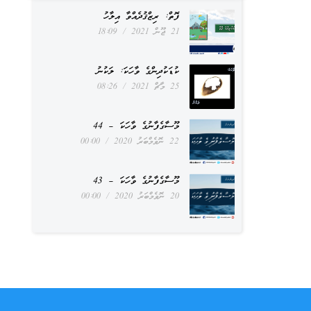
ފޮތް: ރިޒްޤުދެއްވާ އިލާހު
21 ޖޫން 2021
18:09
ކުޑަކުދިންގެ ވާހަކަ: ލަކުނު
25 މާޗް 2021
08:26
މޫސާގެފާނުގެ ވާހަކަ – 44
22 ނޮވެމްބަރު 2020
00:00
މޫސާގެފާނުގެ ވާހަކަ – 43
20 ނޮވެމްބަރު 2020
00:00