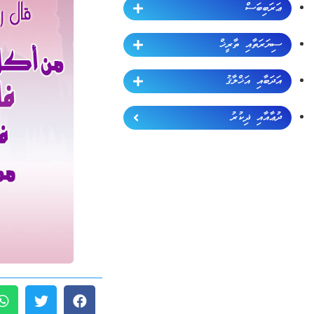
ޢަރަބިބަސް
ސިޔަރަތާއި ތާރީޚް
އަދަބާއި އަޚްލާޤު
ދުޢާއާއި ޛިކުރު