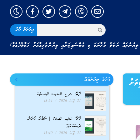
އިތުރަށް ހޯދާ
ލިޔުންތައް ނަކަލު ކުރާނަމަ މި ވެބްސައިޓަށާއި ލިޔުންތެރިއާއަށް ހަވާލާދެއްވާ!
ފަހުގެ ލިޔުންތައް
ތަށް
ފޮތް: شرح العقيدة الواسطية
21 ޖޫން 2026
13:54
ފޮތް: تعليم الصلاة | ނަމާދު ކުރަން
ދަސްކުރަމާ
21 ޖޫން 2026
13:40