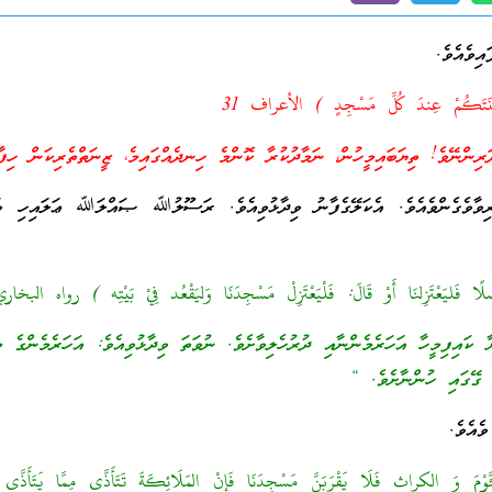
ިވެއެވެ.
نَتَكُمْ عِندَ كُلِّ مَسْجِدٍ ) الأعراف 31
ިންނޭވެ! ތިޔަބައިމީހުން، ނަމާދުކުރާ ކޮންމެ ހިނދެއްގައިމެ، ޒީނަތްތެރިކަން ހިފާ
ރިވާވެގެންވެއެވެ. އެކަލޭގެފާނު ވިދާޅުވިއެވެ. ރަސޫލުﷲ ޞައްލަﷲ ޢަލައިހި ވަ
ًا فَليَعْتَزِلنَا أَوْ قَالَ: فَلْيَعْتَزِلْ مَسْجِدَنَا وَليَقْعُد فِيْ بَيْتِه ) رواه البخار
ކައިފިމީހާ އަހަރެމެންނާއި ދުރުހެލިވާށެވެ. ނުވަތަ ވިދާޅުވިއެވެ: އަހަރެމެންގެ މ
ެ ގޭގައި ހުންނާށެވެ. “
ެއެވެ.
ْمَ وَ الكراث فَلَا يَقْرَبَنَّ مَسْجِدَنَا فَإنْ المَلَائِكَةَ تَتَأَذَّى مِمَّا يَتَأَذَّى م