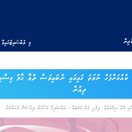
ުދިން
މި ވެބްސައިޓުގައިވާ 
 ކެއުމަށްފަހު ނުވަތަ ގައިގައި ނުބައިވަސް ދުވާ ޙާލު މިސްކި
ދިއުން
ާއި އޭގެ ޢިލްމުތައް
,
ފިޤުހީ މައްސަލަތައް
/
އައްޝައިޚް އަޙްމަދު މިޙްސަން މުޙައްމަދު