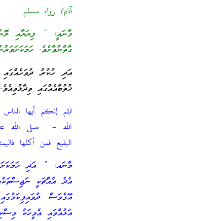
آدَمِ) رواه مسلم
މާނައީ: ” ފިޔަޔާއި ލޮނުމ
ގާތްނުވާށެވެ. ހަމަކަށަވަރު
އަދި ހުކުރު ދުވަހެއްގައ
ޚުތުބާއެއްގައި ވިދާޅުވިއެވެ.
(ثم إنكم أيها الناس ت
الله – صلى الله عل
البقيع فمن أكلها فاليمت
މާނައ: ” އަދި ހަމަކަށަވަ
އެދެ އެއްޗަކީ ނަޖިސްތަކެތ
އޭގެވަސް ދުވައިފިކަމުގ
އަޅުއްވައި އެމީހަކު މިސްކި