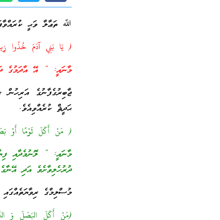
ﷲ ތަޢާލާ ވަޙީ ކުރައްވާފައ
( يَا بَنِي آدَمَ خُذُوا زِي
މާނައީ: ” އޭ އާދަމުގެ ދަރ
ޖާބިރުގެފާނުގެ އަރިހުން 
ޙަދީޘް ކުރެއްވިއެވެ.
( مَنْ أَكَلَ ثَوْمًا أَوْ بَصَل
މާނައީ: ” ލޮނުމެދާއި ފިޔާ 
ދުރުހެލިވާށެވެ އަދި އޭނާގ
މުސްލިމްގެ ރިވާޔަތެއްގައި ވ
(مَنْ أَكَلَ البَصَلَ وَ الثَّو