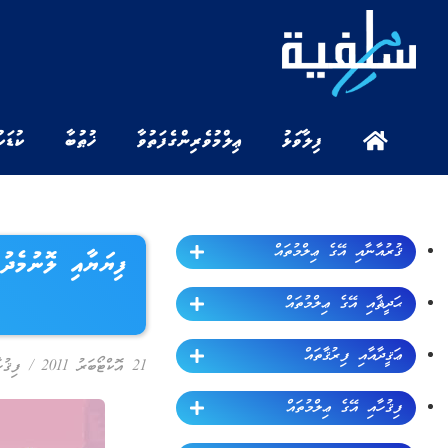
ފިލާވަޅު
ޢިލްމުވެރިންގެ ފަތުވާ
ޚުޠުބާ
ކުޑަކ
ޤުރުއާނާއި އޭގެ ޢިލްމުތައް
ފިޔަޔާއި ލޮނުމެދު
ޙަދީޘާއި އޭގެ ޢިލްމުތައް
ޢަޤީދާއާއި ފިރުޤާތައް
21 އޮކްޓޯބަރު 2011
/
ފިޤުހ
ފިޤުހާއި އޭގެ ޢިލްމުތައް