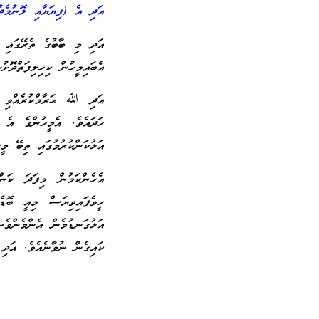
އަދި އެ (ފިޔަޔާއި ލޮނުމެދ
އަދި މި ބާބުގެ ތެރޭގައި 
އެބައިމީހުން ކިހިލިފަތްދޮ
އަދި ﷲ ޙަރާމްކުރެއްވި ދ
ހަދައެވެ. އެމީހުންގެ އެ
އަޅުކަންކުރުމުގައި ތިބޭ މީ
އެހެންކަމުން މިފަދަ ކަން
ހީވެފައިވިޔަސް މިއީ ބޮޑެ
އަޅުގަނޑުމެން އެންމެންވެސ
ކައިގެން ނުވާނެއެވެ. އަދި