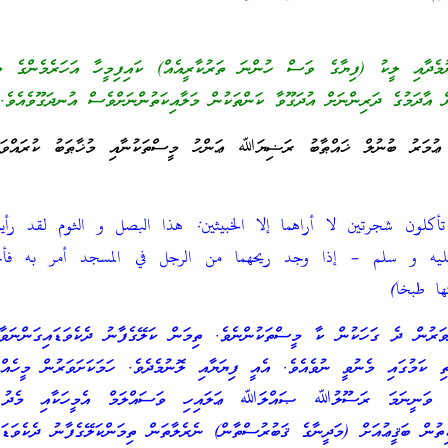
ެދާއި ލީކު (ފިޔާގެ ވަސް ހުންނަ ތަރުކާރީއެއް) ކައިފިމީހާ އަހަރެމެންގެ މި
ން އާދަމުގެ ދަރިންނަށް އުދަގޫވާ ކަންތަކުން މަލާއިކަތުންނަށްވެސް އުނދަގޫވެއެވެ
ި ޢުމަރު ބުނުލް ޚައްޠާބު ރަޟިޔަﷲ ޢަންހު މީސްތަކުނާއި މުޚާޠަބު ކުރައްވައ
أكلون شجرتين لا أراهما إلا الخبيثين: هذا البصل و الثوم لقد رأ
يه و سلم – إذا وجد ريحهما من الرجل في المسجد أمر به فأخ
ها طبخا)
ރުން ދެ ގަހަކުން ކާ މީސްތަކުންނެވެ. ތިމަން ކަލޭގެފާނު ދެކެވަޑައިގަންނަވާ 
ި ކަމުގައި މެނުވީ ނުވެއެވެ. އެއީ ފިޔަޔާއި ލޮނުމެދެވެ. ހަމަކަށަވަރުން މީހެއް
ައި ވަނީނަމަ ރަސޫލުﷲ ޞައްލަﷲ ޢަލައިހި ވަސައްލަމް އެމީހަކާއި މެދު 
ތުން ބަޤީޢުއަށް (މަދީނާގެ ޤަބުރުސްތާން) ނެރެލާތަން ތިމަންކަލޭގެފާނު ދެކެވަޑައި