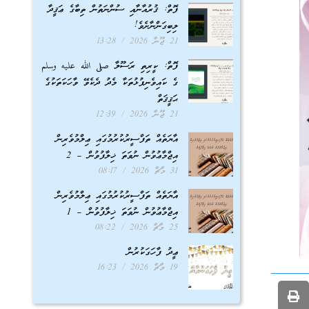
ފޮތް: ޤުރުއާނާއި ސުންނަތުން ތިބާގެ ޢަޤީދާ
ލިބިގަންނާށެވެ!
21 ޖޫން 2026
13:28
ފޮތް: ކީރިތި ރަސޫލާ صلى الله عليه وسلم
ގެ ކައިވެނިފުޅުތަކާ މެދު ދެކެވޭ ވާހަކަތަކުގެ
ޙަޤީޤަތް
21 ޖޫން 2026
12:39
އާޔަތެއް ތަފްސީރުކުރުމުގައި ޢިލްމުވެރިން
އިޖްމާޢުވުން ނުވަތަ ޚިލާފުވުން – 2
31 މާޗް 2026
08:17
އާޔަތެއް ތަފްސީރުކުރުމުގައި ޢިލްމުވެރިން
އިޖްމާޢުވުން ނުވަތަ ޚިލާފުވުން – 1
25 މާޗް 2026
08:22
ޢީދު ފާހަގަކުރުން
19 މާޗް 2026
16:23