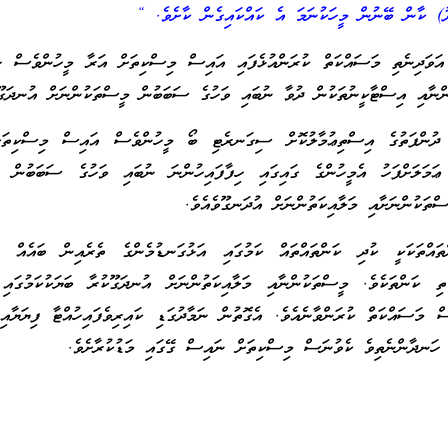
ު) ކާން ބޭނުން މީހަކުނަމަ އެ ކައްކައިގެން ކާށެވެ. “
އަވަދިނެތި މަސައްކަތް ކުރަންއުޅެފައި އައިސް މިސްކިތަށް އަރާ މީހުންވެސް ހިމ
ށުންނާއި އިސްޓާކީނުތަކުން ދުވާ ނުބައި ވަހުގެ ސަބަބުން މީސްތަކުންނަށް އުނދަގޫވ
ުންފަތުގެ އިސްތިޢުމާލުކޮށް ސިގަނރެޓި ބޯ މީހުންވެސް އައިސް މިސްކިތަށ
 ޢަމަލަށްފަހު އެމީހުންގެ ގައިގައި ހިފާފައިހުންނަ ނުބައި ވަހުގެ ސަބަބުނ
ސްތަކުންނަށާއި މަލާއިކަތުންނަށް އުދަނގޫވެއެވެ.
ތައްތަކަކީ ކުދި ކަންތައްތައް ކަމުގައި އަޅުގަނޑުމެންގެ ތެރެއިން ބައެއް މީ
ތި ކަންތަކެވެ. މީސްތަކުންނާއި މަލާއިކަތުންނަށް އުނދަގޫކުރާ ބަޔަކުކަމުގައި 
ް މަސައްކަތް ކުރަންވާނެއެވެ. އެގޮތުން ނަމާދުގަޑި ކައިރިވެފައިހުއްޓާ ފިޔަޔާއި
 ހަނދާންނެތިވެ ކެވުނަސް މިސްކިތަށް ނައިސް ގޭގައި މަޑުކުރާށެވެ.