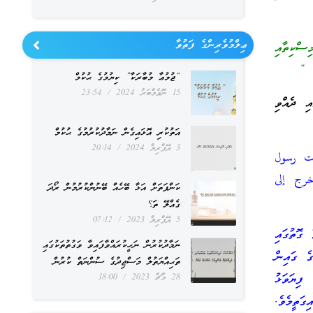
ޢިލްމުވެރިންގެ ފަތުވާ
ސްކިތާއި
. “
“ޖުމުޢާ މުބާރަކާ” ކިޔުމުގެ ޙުކުމް
15 ނޮވެމްބަރު 2024
23:54
ި ދެއްވި
އަތުކުރި އޮޅައިގެން ނަމާދުކުރުމުގެ ޙުކުމް
3 އޭޕްރިލް 2024
20:14
يت رسول
رج إلى
ކަންފަތަށް އަޅާ ބޭހެއް ބޭނުންކުރުމުން ރޯދަ
ގެއްލޭ ތަ؟
5 އޭޕްރިލް 2023
07:12
ގޮތުގައި
ނަމާދުކުރުން ނަހީކުރައްވާފައިވާ ވަގުތުތަކުގައި
ގެ ގައިން
ތަޙިއްޔަތުލް މަސްޖިދުގެ ސުންނަތް ކުރުން
ފިޔަވަޅު
28 މާޗް 2023
18:00
ގަތީމެވެ.