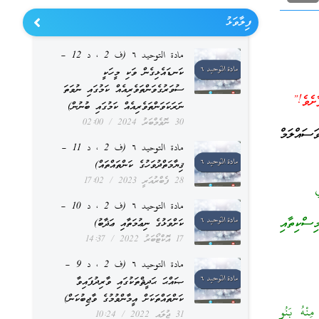
ފިލާވަޅު
مادة التوحيد ٦ (ف 2 ، د 12 –
ކަނޑައެޅިގެން ވަކި މީހަކީ
ސުވަރުގެވަންތަވެރިއެއް ކަމުގައި ނުވަތަ
ށެވެ!”
ނަރަކަވަންތަވެރިއެއް ކަމުގައި ބުނުން)
30 ނޮވެމްބަރު 2024
02:00
ސައްލަމް
مادة التوحيد ٦ (ف 2 ، د 11 –
ޤިޔާމަތްދުވަހުގެ ކަންތައްތައް)
28 ފެބްރުއަރީ 2023
17:02
ي
مادة التوحيد ٦ (ف 2 ، د 10 –
ިސްކިތާއި
ކަށްވަޅުގެ ނިޢުމަތާއި ޢަޛާބު)
17 އޮކްޓޯބަރު 2022
14:37
مادة التوحيد ٦ (ف 2 ، د 9 –
ޞައްޙަ ޙަދީޘްތަކުގައި ވާރިދުފައިވާ
ކަންތައްތަކަށް އީމާންވުމުގެ ވާޖިބުކަން)
ِنْهُ بَنُو
31 ޖުލައި 2022
10:24