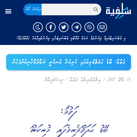
އިތުރަށް ހޯދާ
މި ވެބްސައިޓުގައިވާ ލިޔުންތައް ނަކަލު ކުރާނަމަ މި ވެބްސައިޓަށާއި ލިޔުންތެރިއާއަށް ހަވާލާދެއްވާ!
ފަތުވާ: ބޮޑު ޙަދަޘްވެރިވެފައި ހުރިކަން އެނގުނީ ނަމާދުކޮށްނިމުނުފަހުން
13 މާޗް 2017
/
ޢިލްމުވެރިންގެ ފަތުވާ
/
ދިސަލަފިއްޔާ