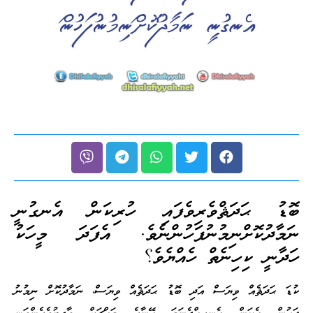
ބޮޑު ޙަދަޘްވެރިވެފައި ހުރިކަން އެނގުނީ
ނަމާދުކޮށްނިމުނުފަހުންނެވެ. އެފަދަ މީހަކު
ހަދާނީ ކިހިނެތް ހެއްޔެވެ؟
ކުޑަ ޙަދަޘެއް ވިޔަސް އަދި ބޮޑު ޙަދަޘެއް ވިޔަސް، ނަމާދުކޮށް ނިމުނު