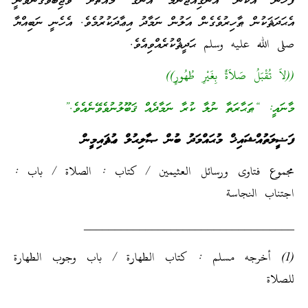
ފަހުން އެކަން އެނގިއްޖެނަމަ އޭނާގެ މައްޗަށް ވާޖިބުވެގެންވަނީ
އެޙަދަޘަކުން ޠާހިރުވެގެން އަލުން ނަމާދު އިޢާދަކުރުމެވެ. އެހެނީ ނަބިއްޔާ
صلى الله عليه وسلم ޙަދީޘްކުރެއްވިއެވެ.
((لاَ تُقْبَلُ صَلاَةٌ بِغَيْرِ طُهُورٍ))
މާނައީ: “ޠަޙާރަތާ ނުލާ ކުރާ ނަމާދެއް ޤަބޫލުނުވެވޭނެއެވެ.”
ފަޟީލަތުއްޝައިޚް މުޙައްމަދު ބުން ޞާލިޙުލް ޢުޘައިމީން
مجموع فتاوى ورسائل العثيمين / كتاب : الصلاة / باب :
اجتناب النجاسة
__________________________________
(1) أخرجه مسلم : كتاب الطهارة / باب وجوب الطهارة
للصلاة