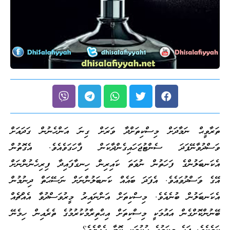
ތަރާވީޙް ނަމާދަށް މިސްކިތަށްދާ ވަރަށް ގިނަ އަންހެނުން ގަދައަށް
ވަސްދުވާނޭފަދަ ސެންޓުޖަހައިގެންދާކަން ފާހަގަވެއެވެ. އެގޮތުން
އެކަނބަލުންގެ ފަހަތުން ނުވަތަ ކައިރިން ހިނގާފައިދާ ފިރިހެނުންނަށް
އޭގެ ވަސްދުވައެވެ. އެފަދަ ބައެއް ކަނބަލުންނަށް ނަސޭޙަތް ދިނުމުން
އެކަނބަލުން ބުނެއެވެ. މިސްކިތަށް އަންނައިރު މީރުވަސްދުވާ އެއްޗެއް
ބޭނުންކޮށްގެން އައުމަކީ މިސްކިތަށް އިޙްތިރާމުކުރުމުގެ ތެރެއިން ހިމެނޭ