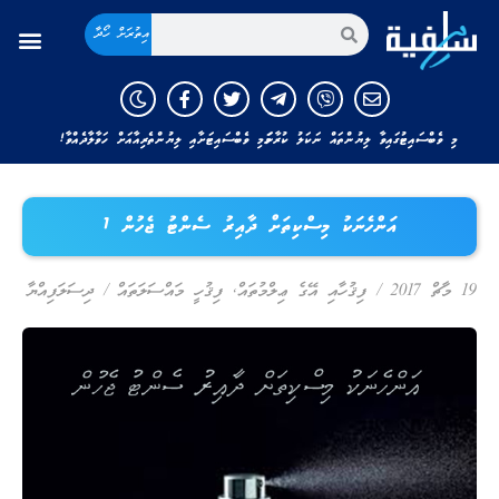
އިތުރަށް ހޯދާ
މި ވެބްސައިޓުގައިވާ ލިޔުންތައް ނަކަލު ކުރާނަމަ މި ވެބްސައިޓަށާއި ލިޔުންތެރިއާއަށް ހަވާލާދެއްވާ!
އަންހެނަކު މިސްކިތަށް ދާއިރު ސެންޓު ޖެހުން 1
19 މާޗް 2017
/
ފިޤުހާއި އޭގެ ޢިލްމުތައް
,
ފިޤުހީ މައްސަލަތައް
/
ދިސަލަފިއްޔާ