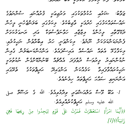
ކަމެކެވެ. ފަހެ މިކަމުގެ ޙުކުމަކީ ކޮބާ ހެއްޔެވެ؟
ޖަވާބު: ޝަރުޢި ޙުކުމްތަކުގައި މަރުޖިޢަކީ ޤުރުއާނައި ސުންނަތުގެ
ނައްޞުތައްކަމުގައި ހެދުމަކީ ވާޖިބެކެވެ. މިކަމުގައި ބަލަންޖެހެނީ މީހުން
ދެކޭގޮތާއި މީހުންގެ މިޒާޖާއި ހަވާނަފްސުތަކާ އަދި ރަނގަޅުކަމަށް
ފެންނަކަންކަމަކަށް ނޫނެވެ. މިކަންވަނީ ހަރު ޢިބާރާތުން ނަހީކުރެވި،
މިކަމާގުޅޭ އެތައް ނައްޞެއް އައިސްފައެވެ. އަންހެންކަނބަލުން ގެއިން
ނުކުންނައިރު މީރުވަސް ދުވާފަދަ އެއްޗެއް ބޭނުންކޮށްގެން ނުކުތުމަކީ
ނަހީކުރައްވާފައިވާ ކަމެއްކަން އަންގައިދޭ ޙަދީޘްތަކުގެ ތެރޭގައި
އަންނަނިވި ޞައްޙަ ޙަދީޘްތައް ހިމެނެއެވެ.
އަބޫ މޫސާ އަލްއަޝްޢަރީ ވިދާޅުވިއެވެ. ﷲ ގެ ރަސޫލާ صلى
الله عليه وسلم ޙަދީޘްކުރެއްވިއެވެ.
((أَيُّمَا امْرَأَةٍ اسْتَعْطَرَتْ فَمَرَّتْ عَلَى قَوْمٍ لِيَجِدُوا مِنْ رِيحِهَا فَهِيَ
زَانِيَةٌ))[1]