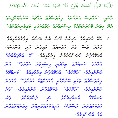
((أَيُّمَا امْرَأَةٍ أَصَابَتْ بَخُورًا فَلَا تَشْهَدْ مَعَنَا الْعِشَاءَ الْآخِرَةَ))[3]
މާނައީ: “އެއްވެސް އަންހެނަކު މީރުވަސްދުވާ އެއްޗެއް ބޭނުންކޮށްފިނަމަ
އެރޭ ތިމަން ބޭކަލުންނާއެކު ޢިޝާނަމާދުގެ ޖަމާޢަތުގައި ބައިވެރިނުވާށެވެ.”
އަބޫ ހުރައިރާގެ އަރިހުން މޫސާ ބުން ޔަސާރު ރިވާކުރެއްވިއެވެ.
ވަރަށް ވަސް ގަދަ ހުވަނދެއް ލައިގެން ހުރި އަންހެނަކު،
އެކަލޭގެފާނު ހުރަސްކުރުމުން ވިދާޅުވިއެވެ.
“އޭ އަލްޖައްބާރުގެ
އަޅާއެވެ. ކަނބުލޭގެ ތިޔަދަނީ މިސްކިތަށް ހެއްޔެވެ؟” އޭނާ
ދެންނެވިއެވެ. “އާދޭހެވެ.” އެކަލޭގެފާނު ވިދާޅުވިއެވެ. “ކަނބުލޭގެ
މީރުވަސްދުވާ ތަކެތި ބޭނުންކުރީ އެކަމަށްޓަކާ ހެއްޔެވެ؟” އެކަމަނާ
ދެންނެވިއެވެ. “އާދޭހެވެ.” އެކަލޭގެފާނު ދެންނެވިއެވެ. “ފަހެ
ކަނބުލޭގެ އެނބުރިދާށެވެ. އަދި ފެންވަރާށެވެ. ފަހެ،
ހަމަކަށަވަރުން ރަސޫލުﷲ ޙަދީޘްކުރައްވަނިކޮށް ތިމަންކަލޭގެފާނު
އަޑު އެއްސެވީމެވެ
.