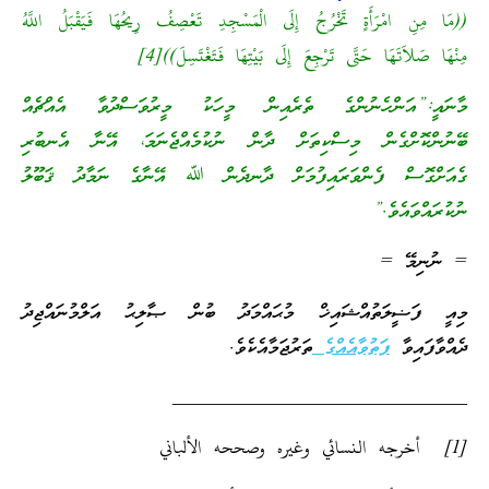
((مَا مِنِ امْرَأَةٍ تَخْرُجُ إِلَى الْمَسْجِدِ تَعْصِفُ رِيحُهَا فَيَقْبَلُ اللَّهُ
مِنْهَا صَلاَتَهَا حَتَّى تَرْجِعَ إِلَى بَيْتِهَا فَتَغْتَسِلَ))[4]
މާނައީ:”އަންހެނުންގެ ތެރެއިން މީހަކު މީރުވަސްދުވާ އެއްޗެއް
ބޭނުންކޮށްގެން މިސްކިތަށް ދާން ނުކުމެއްޖެނަމަ، އޭނާ އެނބުރި
ގެއަށްގޮސް ފެންވަރައިފުމަށް ދާނދެން ﷲ އޭނާގެ ނަމާދު ޤަބޫލު
ނުކުރައްވައެވެ.”
= ނުނިމޭ =
މިއީ ފަޟީލަތުއްޝައިޚް މުޙައްމަދު ބުން ޞާލިޙު އަލްމުނައްޖިދު
ދެއްވާފައިވާ
ފަތުވާއެއްގެ
ތަރުޖަމާއެކެވެ.
______________________________
[1] أخرجه النسائي وغيره وصححه الألباني