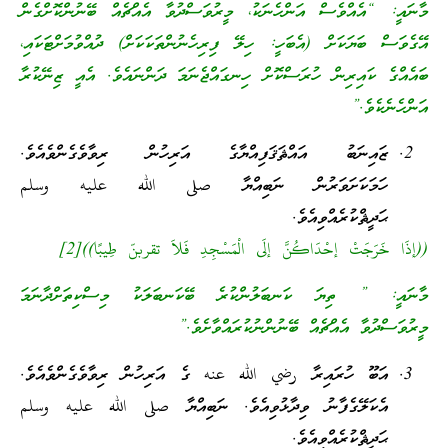
މާނައީ: “އެއްވެސް އަންހެނަކު، މީރުވަސްދުވާ އެއްޗެއް ބޭނުންކޮށްގެން
އޭގެވަސް ބަޔަކަށް (އެބަހީ: ހިލޭ ފިރިހެނުންތަކަކަށް) ދުއްވުމަށްޓަކައި،
ބައެއްގެ ކައިރިން ހުރަސްކޮށް ހިނގައްޖެނަމަ ދަންނައެވެ. އެއީ ޒިނޭކުރާ
އަންހެނެކެވެ.”
ޒައިނަބު އައްޘަޤަފިއްޔާގެ އަރިހުން ރިވާވެގެންވެއެވެ.
ހަމަކަށަވަރުން ނަބިއްޔާ صلى الله عليه وسلم
ޙަދީޘްކުރެއްވިއެވެ.
((إذَا خَرَجَتْ إحْدَاكُنَّ إلَى الْمَسْجِدِ فَلاَ تقربنّ طِيبًا))[2]
މާނައީ: ” ތިޔަ ކަނބަލުންކުރެ ބޭކަނބަލަކު މިސްކިތަށްދާނަމަ
މީރުވަސްދުވާ އެއްޗެއް ބޭނުންނުކުރައްވާށެވެ.”
އަބޫ ހުރައިރާ رضي الله عنه ގެ އަރިހުން ރިވާވެގެންވެއެވެ.
އެކަލޭގެފާނު ވިދާޅުވިއެވެ. ނަބިއްޔާ صلى الله عليه وسلم
ޙަދީޘްކުރެއްވިއެވެ.