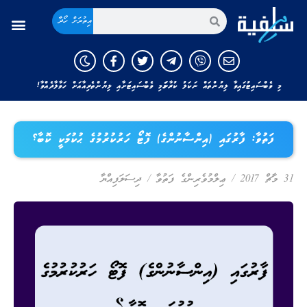
އިތުރަށް ހޯދާ
މި ވެބްސައިޓުގައިވާ ލިޔުންތައް ނަކަލު ކުރާނަމަ މި ވެބްސައިޓަށާއި ލިޔުންތެރިއާއަށް ހަވާލާދެއްވާ!
ފަތުވާ: ފާރުގައި (އިންސާނުންގެ) ފޮޓޯ ހަރުކުރުމުގެ ޙުކުމަކީ ކޮބާ؟
31 މާޗް 2017
/
ޢިލްމުވެރިންގެ ފަތުވާ
/
ދިސަލަފިއްޔާ