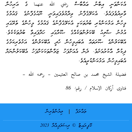
އެކަންވަނީ އިބްނު ޢައްބާސް رضي الله عنهما ގެ އަރިހުން
ވާރިދުވެފައެވެ. އެކަލޭގެފާނު ވިދާޅުވެފައިވަނީ ނޫޙުގެފާނުގެ ޤައުމުގެ
މީހުން އަޅުކަންކުރި ބުދުތަކަކީ އެކަލޭގެފާނުގެ ޤައުމުގެ މީހުންގެ ތެރޭގައި
އުޅުނު ޞާލިޙު ބޭކަލުންތަކެއްގެ ޞޫރާގައި ހަދާފައިވާ ބުދުތަކެކެވެ.
އެބޭކަލުންގެ ޞޫރަތައް އެބައިމީހުން ހެދީ އެބޭކަލުންގެ އަޅުވެރިކަމުގެ
ޛިކުރާ އާކުރުމަށެވެ. ދެން އެއަށްފަހު ޒަމާންތަކަކަށްފަހު އެބޭކަލުންނަށް
އެބައިމީހުން އަޅުކަންކުރީއެވެ.
فضيلة الشيخ محمد بن صالح العثيمين – رحمه الله –
فتاوى أركان الإسلام / رقم: 86
ތަޢާރަފް
ލިޔުންތެރިން
ކޮޕީރައިޓް © ދިސަލަފިއްޔާ 2023