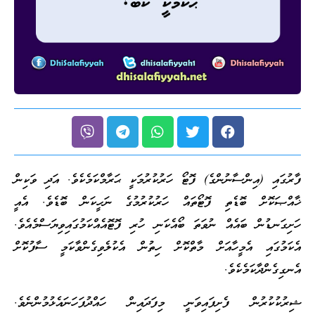
ފާރުގައި (އިންސާނުންގެ) ފޮޓޯ ހަރުކުރުމަކީ ޙަރާމްކަމެކެވެ. އަދި ވަކިން
ޚާއްޞަކޮށް ބޮޑެތި ފޮޓޯތައް ހަރުކުރުމުގެ ނަހީކަން ބޮޑެވެ. އެއީ
ހަށިގަނޑުން ބައެއް ނުވަތަ ބޯއެކަނި ހުރި ފޮޓޮއެއްކަމުގައިވިޔަސްމެއެވެ.
އެކަމުގައި އެމީހާއަށް މާތްކޮށް ހިތުން އެކުލެވިގެންވާކަމީ ސާފުކޮށް
އެނގިގެންދާކަމެކެވެ.
ޝިރުކުކުރުން ފެށިފައިވަނީ މިފަދައިން ހައްދުފަހަނައެޅުމުންނެވެ.