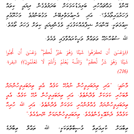
އޭނާގެ މައްޗައްހުރި ބަލިމަޑުކަމަކަށް ބަދަލުވެގެން ދިޔައީ ކިތައް
ފަހަރުގައިތޯއެވެ؟. އަދި އެނިޢުމަތްލިބޭނެ މަގުބަންދުވެ މަހުރޫމުވި
ނިޢުމަތަކީ، އޭނާއަށް ޝިފާއެއްކަމުގައި ވެގެންދިޔައީ ކިތަށް ފަހަރު ތޯއެވެ.
ﷲ ސުބުޙާނަހޫ ވަތަޢާލާ ވަޙީކުރައްވާފައި ވެއެވެ.
((
وَعَسَىٰ أَن تَكْرَهُوا شَيْئًا وَهُوَ خَيْرٌ لَّكُمْ
ۖ
وَعَسَىٰ أَن تُحِبُّوا
شَيْئًا وَهُوَ شَرٌّ لَّكُمْ
ۗ
وَاللَّـهُ يَعْلَمُ وَأَنتُمْ لَا تَعْلَمُونَ
)) البقرة:
(216)
މާނައީ: “އަދި ތިޔަބައިމީހުން ނުރުހޭ ކަމެއް އެއީ ތިޔަބައިމީހުންނަށް
ލާބަހުރި ކަމަކަށް ވެދާނެތެވެ. އަދި ތިޔަބައިމީހުން ރުހޭ ކަމެއް، އެއީ
ތިޔަބައިމީހުންނަށް ގެއްލުންހުރި ކަމަކަށް ވެދާނެތެވެ. އަދި ﷲ ހުރިހާ
ކަމެއްމެ ދެނެވޮޑިގެންވެއެވެ. ތިޔަބައިމީހުންނަކަށް ނޭނގެއެވެ.”
ތިބާއަށް ކުރިމަތިވާ މުޞީބާތްތަކަކީ, ﷲ ތަޢާލާ ތިބާދެކެ