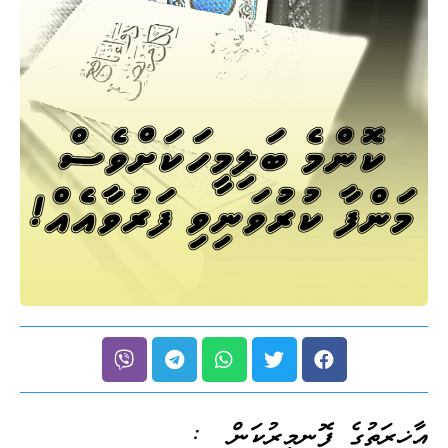
އާޚިރަތުގެ ފޮނިމީރުކަން :