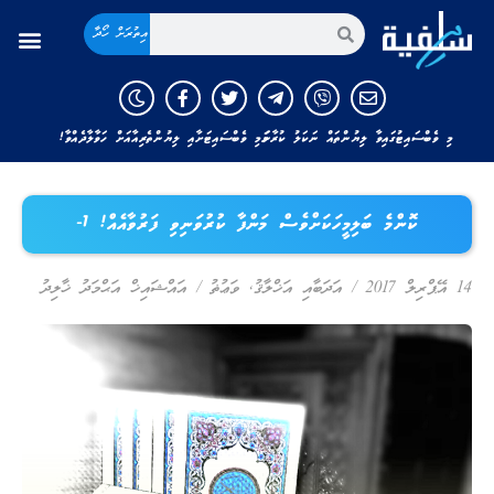
އިތުރަށް ހޯދާ
މި ވެބްސައިޓުގައިވާ ލިޔުންތައް ނަކަލު ކުރާނަމަ މި ވެބްސައިޓަށާއި ލިޔުންތެރިއާއަށް ހަވާލާދެއްވާ!
ކޮންމެ ބަލިމީހަކަށްވެސް މަންފާ ކުރުވަނިވި ފަރުވާއެއް! 1-
14 އޭޕްރިލް 2017
/
އަދަބާއި އަޚްލާޤު
,
ވަޢުޡު
/
އައްޝައިޚް އަޙްމަދު ޚާލިދު