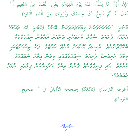
)إِنَّ أَوَّلَ مَا يُسْأَلُ عَنْهُ يَوْمَ الْقِيَامَةِ يَعْنِي الْعَبْدَ مِنْ النَّعِيمِ أَنْ
يُقَالَ لَهُ أَلَمْ نُصِحَّ لَكَ جِسْمَكَ وَنُرْوِيَكَ مِنْ الْمَاءِ الْبَارِدِ)
މާނައީ: “ހަމަކަށަވަރުން ޤިޔާމަތްދުވަހުން، އޭނާއާ (އެބަހީ: ﷲ ތަޢާލާގެ
އަޅާއާ)، ފުރަތަމަ ސުވާލު ކުރެވޭހުށީ އޭނާއަށް ދެއްވުނު ނިޢުމަތްތަކާ
ބެހޭގޮތުންނެވެ. އެހިނދު އޭނާއަށް ބުނެވޭ ހުއްޓެވެ. ފަހެ ތިބާއަށްޓަކައި
ތިބާގެ ހަށިގަނޑު ފުރިހަމަ ސިއްޙަތެއްގައި ތިމަން އިލާހު ނުލައްވަމު
ހެއްޔެވެ. އަދި ފިނިވެގެންވާ ފެނުން ތިބާގެ ކަރުހިއްކުން ފިލުވައި ނުލަމު
ހެއްޔެވެ؟.”
أخرجه الترمذي (3358) وصححه الألباني في ” صحيح
الترمذي.
-ނުނިމޭ-