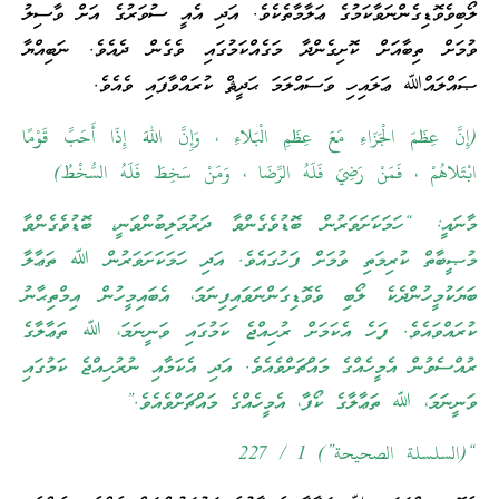
ލޯބިވެވޮޑިގެންނަވާކަމުގެ ޢަލާމާތެކެވެ. އަދި އެއީ ސުވަރުގެ އަށް ވާސިލު
ވުމަށް ތިބާއަށް ކޮށިގެންދާ މަގެއްކަމުގައި ވެގެން ދެއެވެ. ނަބިއްޔާ
ޞައްލައްﷲ ޢަލައިހި ވަސައްލަމަ ޙަދީޘް ކުރައްވާފައި ވެއެވެ.
(إِنَّ عِظَمَ الْجَزَاءِ مَعَ عِظَمِ الْبَلاءِ ، وَإِنَّ اللهَ إِذَا أَحَبَّ قَوْمًا
ابْتَلاهُمْ ، فَمَنْ رَضِيَ فَلَهُ الرِّضَا ، وَمَنْ سَخِطَ فَلَهُ السُّخْطُ)
މާނައީ: “ހަމަކަށަވަރުން ބޮޑުވެގެންވާ ދަރުމަލިބުންވަނީ، ބޮޑުވެގެންވާ
މުޞީބާތް ކުރިމަތި ވުމަށް ފަހުގައެވެ. އަދި ހަމަކަށަވަރުން ﷲ ތަޢާލާ
ބަޔަކުމީހުންދެކެ ލޯބި ވެވޮޑިގަންނަވައިފިނަމަ، އެބައިމީހުން އިމްތިޙާނު
ކުރައްވައެވެ. ފަހެ އެކަމަށް ރުހިއްޖެ ކަމުގައި ވަނީނަމަ، ﷲ ތަޢާލާގެ
ރުއްސެވުން އެމީހެއްގެ މައްޗަށްވެއެވެ. އަދި އެކަމާއި ނުރުހިއްޖެ ކަމުގައި
ވަނީނަމަ، ﷲ ތަޢާލާގެ ކޯފާ، އެމީހެއްގެ މައްޗަށްވެއެވެ.”
“(السلسلة الصحيحة”) 1 / 227