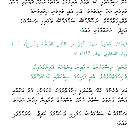
ހެޔޮ ސިއްޙަތަކީ ﷲ ތަޢާލާ އެއިލާހުގެ އަޅުތަކުންނަށް ދެއްވެވި އެންމެ
މަތިވެރި އެއް ނިއުމަތެވެ. އަދި އެއީ މަތިވެރި ދީލަތިވަންތަ
ވެވޮޑިގަތުމެކެވެ. ރަސޫލުއްﷲ ޞައްލައްﷲ ޢަލައިހި ވަސައްލަމަ
ޙަދީޘް ކުރައްވާފައި ވެއެެވެ
.
(نِعْمَتَانِ مَغْبُونٌ فِيهِمَا كَثِيرٌ مِنَ النَّاسِ الصِّحَّةُ وَالْفَرَاغُ). ” (
رواه البخاري برقم 6412 ).
މާނައީ: މީސްތަކުންގެ ތެރެއިން ގިނަބަޔަކު ޣާފިލުވެފައިވާ
ދެނިޢުމަތެއްވެއެވެ. އެއީ ފުރިހަމަ ޞިއްހަތާއި ހުސްވަޤުތެވެ.
އަދި އެހެންމެ ހެޔޮސިއްޙަތަކީ ޤިޔާމަތްދުވަހު، އެކަމަކާއި މެދު އަޅާއާއި
އެންމެ ފުރަތަމަ ސުވާލު ކުރެވޭ ކަންތަކުގެ ތެރެއިން ހިމެނޭ ކަމެކެވެ.
ރަސޫލުއްﷲ ޞައްލައްﷲ ޢަލައިހި ވަސައްލަމަ ޙަދީޘް ކުރައްވާފައި
ވެއެެވެ.