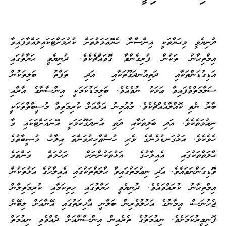
ދުނިޔެވީ މިޙަޔާތަކީ އިންސާނާ ހެޔޮޢަމަލުތަށް ކުރުމަށްޓަކައިލައްވާފައިވާ
އިމްތިޙާނު ތަކުން ފުރިގެންވާ ގޮވައްޗެކެވެ. ދުނިޔެވީ ޙަޔާތުގައި
އަޑިގުޑަންތަކާއި ދަތިއުނދަގޫތަކާއި އަދި ތަފާތު ބަލިތަކުން
ސަލާމަތްވެފައިވާ ޢަޅަކު ނުވެއެވެ. ބަލިމަޑުކަމަކީ އިންސާނާގެ އާރާއި
ބާރު ނެތި ކޮއްލާއެއްޗެކެވެ. މުއުމިނު އަޅާއަށް ކުރިމަތިވާ މުސީބާތްތަކަކީ
ނިއުމަތެކެވެ. އަދި ބަލިތަކާއި ދަތި އުނދަގޫކަމަކީ އޭނައަށްޓަކައި ވާ
ހެވެކެވެ. އަޅުގަނޑުމެންގެ ވެރި ހުސްޠާހިރުވަންތަ އިލާހު، މުޞީބާތުގެ
ޙާލަތްތަކުގައި އެއިލާހުގެ އަޅުތަކުންނަށް، ރަހުމަތް ވަންތަވެ
ވޮޑިގަންނަވައެވެ. އަދި ނިޢުމަތުގައިވާ ޙާލަތްތަކުގައި އެއިލާހުގެ އަޅުތަކުން
އިމްތިޙާނު ކުރައްވައެވެ. ދުނިޔެވީ ހަޔާތުގައި ހިތިކަމާއި ކުރިމަތިލާން
ޖެހުނަސް، އީމާނުގެ އަހުލުވެރިން ބަލާނީ އާޚިރަތުގައި އޭނާއަށް ލިބޭނެ
ފޮނިމީރުކަމަށެވެ. ނިޢުމަތުގެ ތެރެއިން އިންސާނާއަށް ދެއްވެވި ނިޢުމަތް