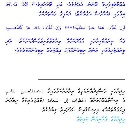
އެއްލާލެވިފައިވާ އޮންނަ އެއްޗެކެވެ. އަދި ބޮކަރަކީވެސް އޭގެ އަޞްލު
ބިމުގައި (އެއްވެސް އަގެއްނެތް) ލަކުޑީގެ ވައްތަރެކެވެ.
فَإِن تَغَرَّبَ هـَذا عـزّ مَطلَبهُ**** وَإِن تَغَرَّبَ ذاكَ عزّ كَالذَهَــبِ
ފަހެ ބީރައްޓެހިވުމަކީ އެއެދޭކަމެއް ޢިއްޒަތްތެރިވެގެންދާކަމެކެވެ. އަދި
ބީރައްޓެހިވުމަކީ ރަނަށް ލިބިގެންދާފަދަ ޢިއްޒަތެއް ލިބިގެންދާކަމެކެވެ
.
_________________________________
މިލިޔުމަކީ މަސްޖިދުއްނަބަވީގެ އިމާމެއްކަމުގައިވާ د.عبدالمحسن القاسم
ގެ ރިސާލާއެއްކަމަށްވާ الخطوات إلى السعادة (ބާއްޖަވެރިކަމާ ދިމާއަށް
ފިޔަވަޅުތަކެއް)، މިރިސާލާއިން ނަގާފައިވާ ލިޔުމެކެވެ.
މިލިޔުމުގެ އެހެނިހެން ބައިތައް