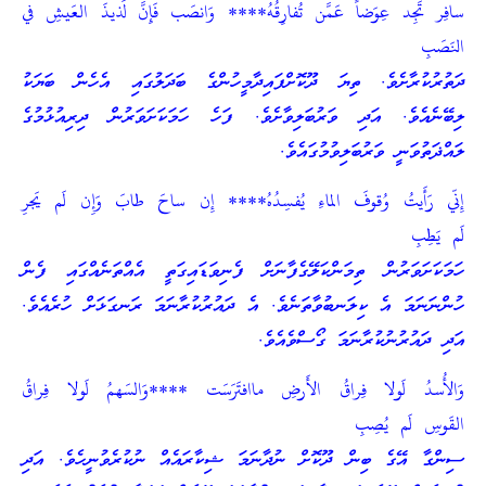
سافِر تَجِد عِوَضاً عَمَّن تُفارِقُهُ**** وَانصَب فَإِنَّ لَذيذَ العَيشِ في
النَصَبِ
ދަތުރުކުރާށެވެ. ތިޔަ ދޫކޮށްފައިދާމީހުންގެ ބަދަލުގައި އެހެން ބަޔަކު
ލިބޭނެއެވެ. އަދި ވަރުބަލިވާށެވެ. ފަހެ ހަމަކަށަވަރުން ދިރިއުޅުމުގެ
ލައްޛަތުވަނީ ވަރުބަލިވުމުގައެވެ.
إِنّي رَأَيتُ وُقوفَ الماءِ يُفسِدُهُ**** إِن ساحَ طابَ وَإِن لَم يَجرِ
لَم يَطِبِ
ހަމަކަށަވަރުން ތިމަންކަލޭގެފާނަށް ފެނިވަޑައިގަތީ އެއްތަނެއްގައި ފެން
ހުންނަނަމަ އެ ކިލަނބުވާތަނެވެ. އެ ދައުރުކުރާނަމަ ރަނގަޅަށް ހުރެއެވެ.
އަދި ދައުރުނުކުރާނަމަ ގޯސްވެއެވެ.
وَالأُسدُ لَولا فِراقُ الأَرضِ ماافتَرَسَت ****وَالسَهمُ لَولا فِراقُ
القَوسِ لَم يُصِبِ
ސިންގާ އޭގެ ބިން ދޫކޮށް ނުދާނަމަ ޝިކާރައެއް ނުކުރެވުނީހެވެ. އަދި