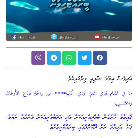
އަދިވެސް އިމާމު ޝާފިޢީ ވިދާޅުވިއެވެ.
ما في المقامِ لِذي عَقلٍ وَذي أَدَبِ**** مِن راحَةٍ فَدَعِ الأَوطانَ
وَاغتَــرِبِ
ޤާއިމުވެ ހުރެގެން ބުއްދިވެރިއަކަށް އަދި އަދަބުވެރިއަކަށް އަރާމެއް ނެތެވެ.
ފަހެ އަމިއްލަ ރަށް ދޫކޮށްލާފައި ބީރައްޓެހިވާށެވެ.