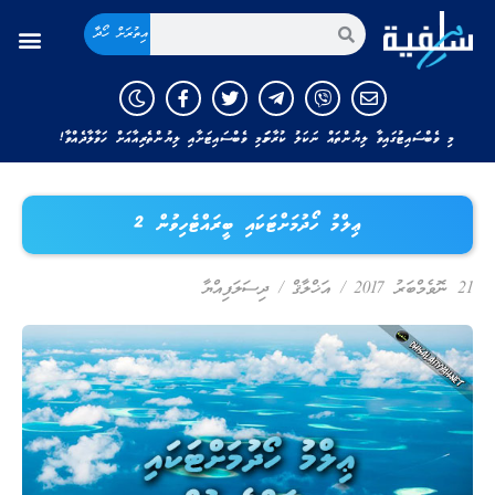
އިތުރަށް ހޯދާ
މި ވެބްސައިޓުގައިވާ ލިޔުންތައް ނަކަލު ކުރާނަމަ މި ވެބްސައިޓަށާއި ލިޔުންތެރިއާއަށް ހަވާލާދެއްވާ!
ޢިލްމު ހޯދުމަށްޓަކައި ބީރައްޓެހިވުން 2
21 ނޮވެމްބަރު 2017
/
އަޚްލާޤް
/
ދިސަލަފިއްޔާ