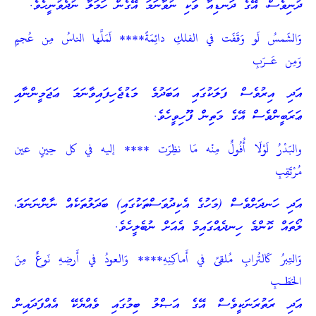
ދުނިވެސް، އޭގެ ދަނޑިއާ ވަކި ނުވާނަމަ އޭގެން ހަމަލާ ނުދެވުނީހެވެ.
وَالشَمسُ لَو وَقَفَت في الفلكِ دائِمَةً**** لَمَلَّها الناسُ مِن عُجمٍ
وَمِن عَـرَبِ
އަދި އިރުވެސް ފަލަކުގައި އަބަދުމެ މަޑުޖެހިފައިވާނަމަ ޢަޖަމީންނާއި
ޢަރަބީންވެސް އޭގެ މަތިން ފޫހިވީހެވެ.
والبَدْرُ لَوْلَا أُفُولٌ مِنْه مَا نظِرَت **** إليه في كل حِينٍ عين
مُرْتَقِبِ
އަދި ހަނދަށްވެސް (މަހުގެ އެކިދުވަސްތަކުގައި) ބަދަލުތަކެއް ނާންނަނަމަ،
ލޯތައް ކޮންމެ ހިނދެއްގައިމެ އެއަށް ނުބެލީހެވެ.
وَالتِبرُ كَالتُرابِ مُلقىً في أَماكِنِهِ**** وَالعودُ في أَرضِهِ نَوعٌ مِنَ
الحَطَـبِ
އަދި ރަތުރަނަކީވެސް އޭގެ އަޞްލު ބިމުގައި ވެއްޔެކޭ އެއްފަދައިން