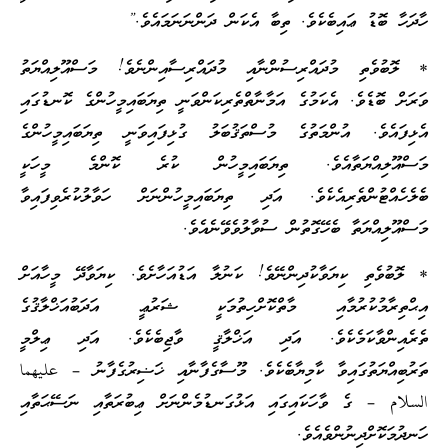
ހާދަހާ ބޮޑު ޢައިބެކެވެ. ތިބާ އެކަން ދަންނަނަމައެވެ.”
* ލޮބުވެތި މުދައްރިސުންނާއި މުދައްރިސާއިންނެވެ! މަސްއޫލިއްޔަތު
ވަރަށް ބޮޑެވެ. އެކަމުގެ އަމާނާތްތެރިކަންވަނީ ތިޔަބައިމީހުންގެ ކޮނޑުގައި
އެޅިފައެވެ. އުންމަތުގެ މުސްތަޤުބަލު ގުޅިފައިވަނީ ތިޔަބައިމީހުންގެ
މަސްއޫލިއްޔަތާއެވެ. ތިޔަބައިމީހުން ކުރެ ކޮންމެ މީހަކީ
ބެލެހެއްޓުންތެރިއެކެވެ. އަދި ތިޔަބައިމީހުންނަށް ހަވާލުކުރެވިފައިވާ
މަސްއޫލިއްޔަތާ ބެހޭގޮތުން ސުވާލުވެވޭނެއެވެ.
* ލޮބުވެތި ކިޔަވާކުދިންނޭވެ! ކަނުލާ އަޑުއަހާށެވެ. ކިޔަވާދޭ މީހާއަށް
އިޙްތިރާމުކުރުމާއި މާތްކޮށްހިތުމަކީ ޝަރުޢީ އަދަބުއަޚްލާޤުގެ
ތެރެއިންވާކަމެކެވެ. އަދި އަޚްލާޤީ ވާޖިބެކެވެ. އަދި ޢިލްމީ
ތަރުބިއްޔަތުގައިވާ ކާމިޔާބެކެވެ. މޫސާގެފާނާއި ޚަޟިރުގެފާނު – عليهما
السلام – ގެ ވާހަކައިގައި އަޅުގަނޑުމެންނަށް ޢިބުރަތާއި ނަސޭޙަތާއި
ހަނދުމަކޮށްދިނުންވެއެވެ.