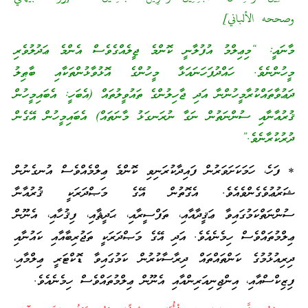
وصححه الألباني]
މާނައީ: “މިޢިލްމު އުފުލާނީ ކޮންމެ ޖީލެއްގެވެސް އެންމެ ޢަދުލުވެރި
މީހުންނެވެ. ހައްދުފަހަނައަޅާ މީހުންގެ އޮޅުވާޅުންތަކާއި ބާޠިލު
ދަޢުވާތައްކުރާމީހުންނާ އަދި ޖާހިލުންގެ ތައުވީލުތައް (އެބަހީ: އެބައިމީހުން
ޤުރުއާނާއި ސުންނަތުން ނަގާ ނުރަނގަޅު މާނަތައް) އެބައިމީހުން އޭގެން
ދުރުކުރާނެވެ.”
* ފަހެ، ހަމަކަށަވަރުން ފައިދާކުރަނިވި ކޮންމެ ޢިލްމެއްވެސް އުނގެނުން
ޝަރުޢުވެގެންވެއެވެ. އެގޮތުން އޭގެ މަޞްދަރަކީ ޤުރުއާނާ
ސުންނަތްކަމުގައިވާ ޢަޤީދާއާއި، ތަފްސީރާއި، ޙަދީޘާއި، ފިޤުހާއި، އެނޫން
ޢިލްމުތައްވެސް ހިމެނެއެވެ. އަދި އޭގެ މަޞްދަރަކީ ތަޖުރިބާއާއި ކައުނާއި
ދިރިއުޅުމުގެ ކަންތައްތައް ދިރާސާކުރުން ކަމުގައިވާ ޑޮކްޓަރީ ޢިލްމާއި،
ފިޒިކްސްއާއި، އިންޖިނިއަރިންއާއި އެނޫން ޢިލްމުތައްވެސް ހިމެނެއެވެ.