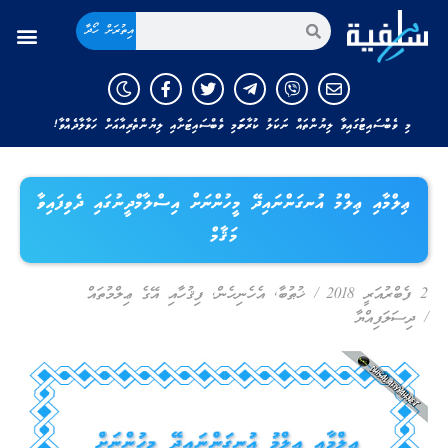
އިތުރަށް ހޯދާ
މި ވެބްސައިޓުގައިވާ ލިޔުންތައް ނަކަލު ކުރާނަމަ މި ވެބްސައިޓަށާއި ލިޔުންތެރިއާއަށް ހަވާލާދެއްވާ!
ޢިލްމާއި ޢިލްމު އުނގަންނައިދޭ މީހުންނަށް އިސްލާމްދީނުގައި ދެވިފައިވާ
މަޤާމް
2 ފެބްރުއަރީ 2018
/
ޚުޠުބާ
,
އެހެނިހެން
,
ފިޤުހާއި އޭގެ ޢިލްމުތައް
/
ދިސަލަފިއްޔާ