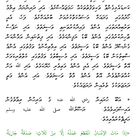
ކަނޑައެޅިގެންވާ ވަކިވަޤުތުތަކެއް ހަމަޖައްސާށެވެ. އަދި ދަރިންނަށް ޢިލްމު
ހޯދުމުގައި ގަދައަޅާ މަސައްކަތްކުރުމަށް ބާރުއަޅާށެވެ. ފަހެ، އެއީ
ތަރުބިއްޔަތުގައި އެންމެ ފައިދާކުރުވަނިވި ވަސީލަތެވެ. އަދި ނަފްސު
ޠާހިރުކުރުމުގައި އެންމެ ބޮޑު ޔަޤީންކަމެވެ. އަދި ފިތުނައިން އަމާންކަން
ގެނެސްދޭ އެންމެ ބޮޑު ވަސީލަތެވެ. އަދި އިމްތިޙާނުގެ ވަޤުތުގައި އެންމެ
ސާބިތުކަން ބޮޑު ވަސީލަތެވެ. އަދި މުޞީބާތުގެ ވަޤުތުގައި ކެތްތެރިކަމަށް
އޮތް ވަސީލަތެވެ. އަދި އެއީ އެންމެ މަތިވެރި ހެޔޮކަމެވެ. އަދި ﷲ އަށް
ކުއްތަންވެވެން އޮތް އެންމެ މާތް ވަސީލަތެވެ. އަދި އެންމެ މަތީ
ދަރަޖަތަކުގެ ތެރެއިން ދަރަޖައެކެވެ.
* އަބޫ ހުރައިރާ رضي الله عنه ގެ އަރިހުން ރިވާވެގެން
އައިސްފައިވެއެވެ. ރަސޫލުﷲ صلى الله عليه وسلم
ޙަދީޘްކުރެއްވިއެވެ.
«إِذَا مَاتَ الإِنْسَانُ انْقَطَعَ عَمَلُهُ إِلَّا مِنْ ثَلَاثٍ: صَدَقَةٌ جَارِيَةٌ،