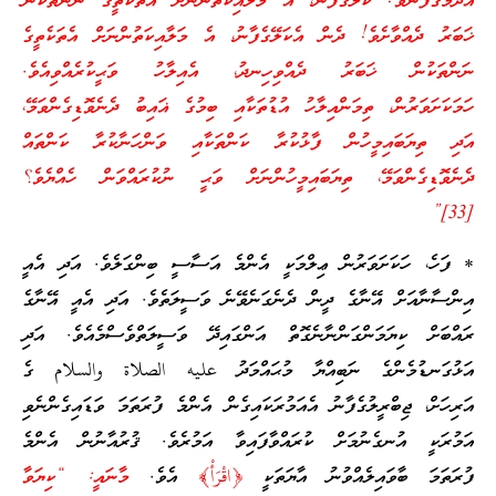
އާދަމުގެފާނެވެ! ކަލޭގެފާނު، އެ މަލާއިކަތުންނަށް އެތަކެތީގެ ނަންތަކުން
ޚަބަރު ދެއްވާށެވެ! ދެން އެކަލޭގެފާނު، އެ މަލާއިކަތުންނަށް އެތަކެތީގެ
ނަންތަކުން ޚަބަރު ދެއްވިހިނދު، އެއިލާހު ވަޙީކުރެއްވިއެވެ.
ހަމަކަށަވަރުން، ތިމަންއިލާހު އުޑުތަކާއި ބިމުގެ ޣައިބު ދެނެވޮޑިގެންވަމޭ،
އަދި ތިޔަބައިމީހުން ފާޅުކުރާ ކަންތަކާއި ވަންހަނާކުރާ ކަންތައް
ދެނެވޮޑިގެންވަމޭ، ތިޔަބައިމީހުންނަށް ވަޙީ ނުކުރައްވަން ހެއްޔެވެ؟
[33]”
* ފަހެ، ހަކަށަވަރުން ޢިލްމަކީ އެންމެ އަސާސީ ބިންގަލެވެ. އަދި އެއީ
އިންސާނާއަށް އޭނާގެ ދީން ދެނެގަނެވޭނެ ވަސީލަތެވެ. އަދި އެއީ އޭނާގެ
ރައްބަށް ކިޔަމަންގަންނާނެގޮތް އަންގައިދޭ ވަސީލަތްވެސްމެއެވެ. އަދި
އަޅުގަނޑުމެންގެ ނަބިއްޔާ މުޙައްމަދު عليه الصلاة والسلام ގެ
އަރިހަށް، ޖިބްރީލުގެފާނު އެއަމުރަކައިގެން އެންމެ ފުރަތަމަ ވަޑައިގެންނެވި
އަމުރަކީ އުނގެނުމަށް ކުރައްވާފައިވާ އަމުރެވެ. ޤުރުއާނުން އެންމެ
ފުރަތަމަ ބާވައިލެއްވުނު އާޔަތަކީ
﴿اقْرَأْ﴾
އެވެ.
މާނައީ: “ކިޔަވާ