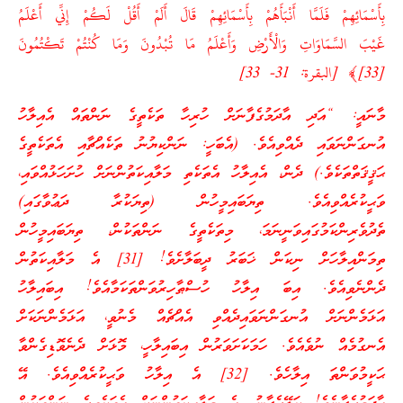
بِأَسْمَائِهِمْ فَلَمَّا أَنْبَأَهُمْ بِأَسْمَائِهِمْ قَالَ أَلَمْ أَقُلْ لَكُمْ إِنِّي أَعْلَمُ
غَيْبَ السَّمَاوَاتِ وَالْأَرْضِ وَأَعْلَمُ مَا تُبْدُونَ وَمَا كُنْتُمْ تَكْتُمُونَ
[33]﴾ [البقرة: 31- 33]
މާނައީ: “އަދި އާދަމުގެފާނަށް ހުރިހާ ތަކެތީގެ ނަންތައް އެއިލާހު
އުނގަންނަވައި ދެއްވިއެވެ. (އެބަހީ: ނަންކިޔުނު ތަކެއްޗާއި އެތަކެތީގެ
ޙަޤީޤަތްތަކެވެ.) ދެން، އެއިލާހު އެތަކެތި މަލާއިކަތުންނަށް ހުށަހަޅުއްވައި،
ވަޙީކުރެއްވިއެވެ. ތިޔަބައިމީހުން (ތިޔަކުރާ ދަޢުވާގައި)
ތެދުވެރިންކަމުގައިވަނީނަމަ، މިތަކެތީގެ ނަންތަކުން، ތިޔަބައިމީހުން
ތިމަންއިލާހަށް ނިކަން ޚަބަރު ދީބަލާށެވެ! [31] އެ މަލާއިކަތުން
ދެންނެވިއެވެ. އިބަ އިލާހު ހުސްޠާހިރުވަންތަކަމާއެވެ! އިބައިލާހު
އަޅަމެންނަށް އުނގަންނަވައިދެއްވި އެއްޗެއް މެނުވީ، އަޅަމެންނަކަށް
އެނގުމެއް ނުވެއެވެ. ހަމަކަށަވަރުން އިބައިލާހީ، މޮޅަށް ދެނެވޮޑިގެންވާ
ޙަކީމުވަންތަ އިލާހެވެ. [32] އެ އިލާހު ވަޙީކުރެއްވިއެވެ. އޭ