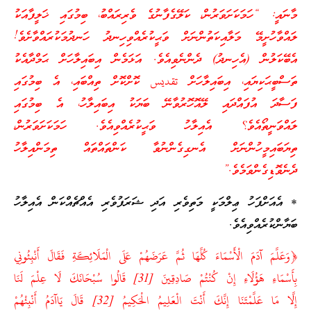
މާނައީ: “ހަމަކަށަވަރުން، ކަލޭގެފާނުގެ ވެރިރައްބު، ބިމުގައި ޚަލީފާއަކު
ލައްވާހުށީމޭ މަލާއިކަތުންނަށް ވަޙީކުރެއްވިހިނދު ހަނދުމަކުރައްވާށެވެ!
އެބޭކަލުން (އެހިނދު) ދެންނެވިއެވެ. އަޅަމެން އިބައިލާހަށް ޙަމްދާއެކު
ތަސްބީޙަކިޔައި، އިބައިލާހަށް تقديس ކޮށްކޮށް ތިއްބައި، އެ ބިމުގައި
ފަސާދަ އުފައްދައި ލޭއޮހޮރުވާނޭ ބަޔަކު އިބައިލާހު، އެ ބިމުގައި
ލައްވަނީތޯއެވެ؟ އެއިލާހު ވަޙީކުރެއްވިއެވެ. ހަމަކަށަވަރުން،
ތިޔަބައިމީހުންނަށް އެނގިގެންނުވާ ކަންތައްތައް ތިމަންއިލާހު
ދެނެވޮޑިގެންވަމެވެ.”
* އެއަށްފަހު ޢިލްމަކީ މަތިވެރި އަދި ޝަރަފުވެރި އެއްޗެއްކަން އެއިލާހު
ބަޔާންކުރެއްވިއެވެ.
﴿وَعَلَّمَ آدَمَ الْأَسْمَاءَ كُلَّهَا ثُمَّ عَرَضَهُمْ عَلَى الْمَلَائِكَةِ فَقَالَ أَنْبِئُونِي
بِأَسْمَاءِ هَؤُلَاءِ إِنْ كُنْتُمْ صَادِقِينَ [31] قَالُوا سُبْحَانَكَ لَا عِلْمَ لَنَا
إِلَّا مَا عَلَّمْتَنَا إِنَّكَ أَنْتَ الْعَلِيمُ الْحَكِيمُ [32] قَالَ يَاآدَمُ أَنْبِئْهُمْ