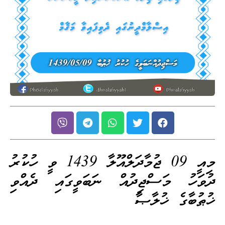
މިއީ 09 ޖުމާދަލްއޫލާ 1439 ވީ ހުކުރު
ދުވަހު މަސްޖިދުއް ނަބަވީގައި ދެއްވި
ޚުޠުބާގެ ޚުލާޞާ