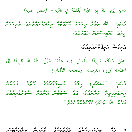
«مَنْ يُرِدِ اللَّهُ بِهِ خَيْرًا يُفَقِّهْهُ فِي الدِّينِ» [متفق عليه]
މާނައީ: “ﷲ ތަޢާލާ މީހަކަށް ހެޔޮގޮތެއް އިރާދަކުރައްވާނަމަ، އެމީހަކަށް
ދީނުގެ ހެޔޮވިސްނުން ދެއްވައެވެ.”
އަދިވެސް ޙަދީޘްކުރެއްވިއެވެ.
«مَنْ سَلَكَ طَرِيقًا يَلْتَمِسُ فِيهِ عِلْمًا سَهَّلَ اللَّهُ لَهُ طَرِيقًا إِلَى
الجَنَّةِ» [رواه الترمذي وصححه الألباني]
މާނައީ: “(ޝަރުޢީ) ޢިލްމު ޙާޞިލުކުރުމުގެ ގޮތުން މަގަކުން
ހިނގައިފިމީހާ ދަންނައެވެ. އޭގެ ސަބަބުން އޭނާއަށް ސުވަރުގެދިޔުމުގެ
މަގެއް ﷲ ތަނަވަސްކޮށްދެއްވާނެއެވެ.”
* ފަހެ، ތިޔަބައިމީހުންގެ ވަޤުތުތަކުގެ ތެރެއިން ޢިލްމަށްޓަކައި