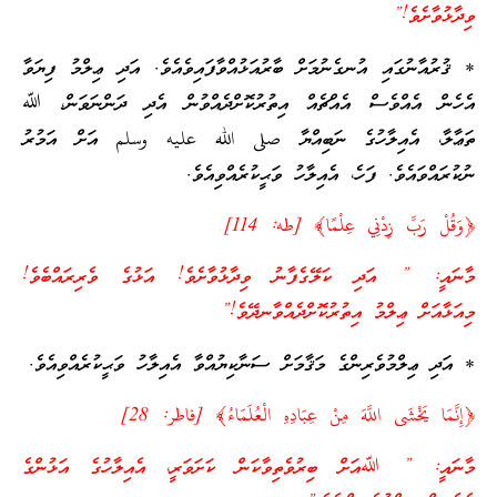
ވިދާޅުވާށެވެ!”
* ޤުރުއާނުގައި އުނގެނުމަށް ބާރުއަޅުއްވާފައިވެއެވެ. އަދި ޢިލްމު ފިޔަވާ
އެހެން އެއްވެސް އެއްޗެއް އިތުރުކޮށްދެއްވުން އެދި ދަންނަވަން، ﷲ
ތަޢާލާ، އެއިލާހުގެ ނަބިއްޔާ صلى الله عليه وسلم އަށް އަމުރު
ނުކުރައްވައެވެ. ފަހެ، އެއިލާހު ވަޙީކުރެއްވިއެވެ.
﴿وَقُلْ رَبِّ زِدْنِي عِلْمًا﴾ [طه: 114]
މާނައީ: ” އަދި ކަލޭގެފާނު ވިދާޅުވާށެވެ! އަޅުގެ ވެރިރައްބެވެ!
މިއަޅާއަށް ޢިލްމު އިތުރުކޮށްދެއްވާނދޭވެ!”
* އަދި ޢިލްމުވެރިންގެ މަޤާމަށް ސަނާކިޔުއްވާ އެއިލާހު ވަޙީކުރެއްވިއެވެ.
﴿إِنَّمَا يَخْشَى اللَّهَ مِنْ عِبَادِهِ الْعُلَمَاءُ﴾ [فاطر: 28]
މާނައީ: ” ﷲއަށް ބިރުވެތިވާކަން ކަށަވަރީ، އެއިލާހުގެ އަޅުންގެ