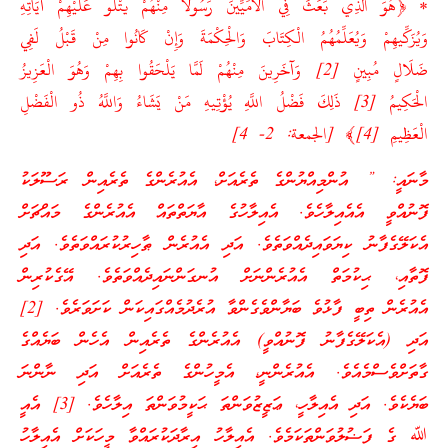
* ﴿هُوَ الَّذِي بَعَثَ فِي الْأُمِّيِّينَ رَسُولًا مِنْهُمْ يَتْلُو عَلَيْهِمْ آيَاتِهِ
وَيُزَكِّيهِمْ وَيُعَلِّمُهُمُ الْكِتَابَ وَالْحِكْمَةَ وَإِنْ كَانُوا مِنْ قَبْلُ لَفِي
ضَلَالٍ مُبِينٍ [2] وَآخَرِينَ مِنْهُمْ لَمَّا يَلْحَقُوا بِهِمْ وَهُوَ الْعَزِيزُ
الْحَكِيمُ [3] ذَلِكَ فَضْلُ اللَّهِ يُؤْتِيهِ مَنْ يَشَاءُ وَاللَّهُ ذُو الْفَضْلِ
الْعَظِيمِ [4]﴾ [الجمعة: 2- 4]
މާނައީ: ” އުންމިއްޔުންގެ ތެރެއަށް، އެއުރެންގެ ތެރެއިން ރަސޫލަކު
ފޮނުއްވީ އެއެއިލާހެވެ. އެއިލާހުގެ އާޔަތްތައް އެއުރެންގެ މައްޗަށް
އެކަލޭގެފާނު ކިޔަވައިދެއްވަތެވެ. އަދި އެއުރެން ޠާހިރުކުރައްވަތެވެ. އަދި
ފޮތާއި، ޙިކުމަތް އެއުރެންނަށް އުނގަންނައިދެއްވަތެވެ. އޭގެކުރިން
އެއުރެން ތިބީ ފާޅުވެ ބަޔާންވެގެންވާ އުރެދުމެއްގައިކަން ކަށަވަރެވެ. [2]
އަދި (އެކަލޭގެފާނު ފޮނުއްވީ) އެއުރެންގެ ތެރެއިން އެހެން ބަޔެއްގެ
ގާތަށްވެސްމެއެވެ. އެއުރެންނީ، އެމީހުންގެ ތެރެއަށް އަދި ނާންނަ
ބަޔެކެވެ. އަދި އެއިލާހީ، ޢަޒީޒުވަންތަ ޙަކީމުވަންތަ އިލާހެވެ. [3] އެއީ
ﷲ ގެ ފަޟުލުވަންތަކަމެވެ. އެއިލާހު އިރާދަކުރައްވާ މީހަކަށް އެއިލާހު