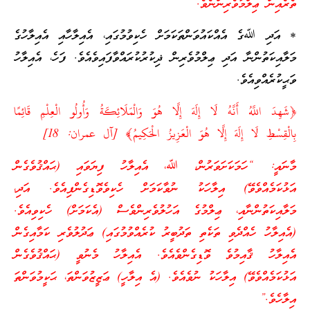
ތެރެއިން ޢިލްމުވެރިންނެވެ.”
* އަދި ﷲގެ އެއްކައުވަންތަކަމަށް ހެކިވުމުގައި، އެއިލާހާއި އެއިލާހުގެ
މަލާއިކަތުންނާ އަދި ޢިލްމުވެރިން ޛިކުރުކުރައްވާފައިވެއެވެ. ފަހެ، އެއިލާހު
ވަޙީކުރެއްވިއެވެ.
﴿شَهِدَ اللَّهُ أَنَّهُ لَا إِلَهَ إِلَّا هُوَ وَالْمَلَائِكَةُ وَأُولُو الْعِلْمِ قَائِمًا
بِالْقِسْطِ لَا إِلَهَ إِلَّا هُوَ الْعَزِيزُ الْحَكِيمُ﴾ [آل عمران: 18]
މާނައީ: “ހަމަކަށަވަރުން، ﷲ، އެއިލާހު ފިޔަވައި (ޙައްޤުވެގެން
އަޅުކަމެއްވެވޭ) އިލާހަކު ނުވާކަމަށް ހެކިވެވޮޑިގެންފިއެވެ. އަދި،
މަލާއިކަތުންނާއި، ޢިލްމުގެ އަހުލުވެރިންވެސް (އެކަމަށް) ހެކިވިއެވެ.
(އެއިލާހު ހެއްދެވި ތަކެތި ތަދުބީރު ކުރެއްވުމުގައި) ޢަދުލުވެރި ކަމާއިގެން
އެއިލާހު ޤާއިމުވެ ވޮޑިގެންވެއެވެ. އެއިލާހު މެނުވީ (ޙައްޤުވެގެން
އަޅުކަމެއްވެވޭ) އިލާހަކު ނުވެއެވެ. (އެ އިލާހީ) ޢަޒީޒުވަންތަ، ޙަކީމުވަންތަ
އިލާހެވެ.”