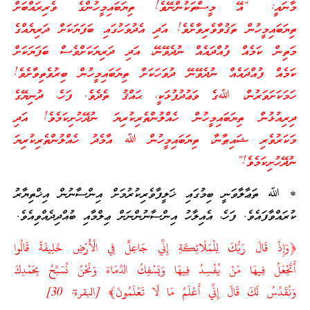
މާނައީ: “އޭ މީސްތަކުންނޭވެ! ތިޔަބައިމީހުންގެ ވެރިރައްބަށް
ތިޔަބައިމީހުން ތަޤުވާވެރިވާށެވެ! އަދި އެދުވަހުގައި ބަފަޔަކަށް ދަރިޔެއްގެ
މަތިން ކަމެއް ފުއްދައެއް ނުދެވޭނޭ، އަދި ދަރިޔަކަށްވެސް ބަފަޔަކަށް
ކަމެއް ފުއްދައެއް ނުދެވޭނޭ ދުވަހަކަށް ތިޔަބައިމީހުން ބިރުވެތިވާށެވެ!
ހަމަކަށަވަރުން، ﷲގެ ވަޢުދުފުޅަކީ، ޙައްޤު ތެދެވެ. ފަހެ، ދުނިޔޭގެ
ދިރިއުޅުން ތިޔަބައިމީހުން ހެއްލުންތެރިކުރިޔަ ނުދޭހުށިކަމެވެ! އަދި
މަކަރުވެރި ޝައިޠާނާ، ތިޔަބައިމީހުން ﷲ އާމެދު ހެއްލުންތެރިކުރިޔަ
ނުދޭހުށިކަމެވެ!”
* ﷲ ތަޢާލާވަނީ ބިމުގައި ޚަލީފާވެރިކުރުމަށް އިންސާނުން އިޚްތިޔާރު
ކުރައްވާފައެވެ. ފަހެ، އެއިލާހު އިންސާނުންނަށް ޢިލްމާއި ބުއްދިދެއްވިއެވެ.
﴿وَإِذْ قَالَ رَبُّكَ لِلْمَلَائِكَةِ إِنِّي جَاعِلٌ فِي الْأَرْضِ خَلِيفَةً قَالُوا
أَتَجْعَلُ فِيهَا مَنْ يُفْسِدُ فِيهَا وَيَسْفِكُ الدِّمَاءَ وَنَحْنُ نُسَبِّحُ بِحَمْدِكَ
وَنُقَدِّسُ لَكَ قَالَ إِنِّي أَعْلَمُ مَا لَا تَعْلَمُونَ﴾ [البقرة: 30]