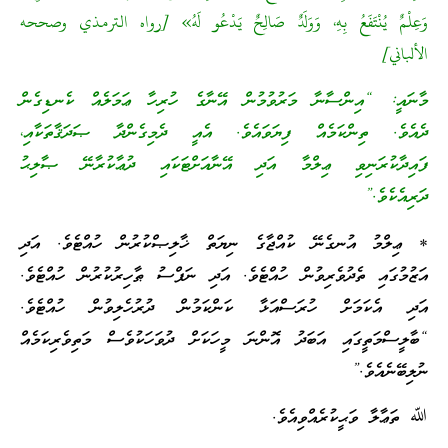
وَعِلْمٌ يُنْتَفَعُ بِهِ، وَوَلَدٌ صَالِحٌ يَدْعُو لَهُ» [رواه الترمذي وصححه
الألباني]
މާނައީ: “އިންސާނާ މަރުވުމުން އޭނާގެ ހުރިހާ ޢަމަލެއް ކެނޑިގެން
ދެއެވެ. ތިންކަމެއް ފިޔަވައެވެ. އެއީ ދެމިގެންދާ ޞަދަޤާތަކާއި،
ފައިދާކުރަނިވި ޢިލްމާ އަދި އޭނާއަށްޓަކައި ދުޢާކުރާނޭ ޞާލިޙު
ދަރިއެކެވެ.”
* ޢިލްމު އުނގެނޭ ކުއްޖާގެ ނިޔަތް ޚާލިޞްކުރުން ހުއްޓެވެ. އަދި
އަޒުމުގައި ތެދުވެރިވުން ހުއްޓެވެ. އަދި ނަފްސު ޠާހިރުކުރުން ހުއްޓެވެ.
އަދި އެކަމަށް ހުރަސްއަޅާ ކަންކަމުން ދުރުހެލިވުން ހުއްޓެވެ.
“ބާލީސްމަތީގައި އަބަދު އޮންނަ މީހަކަށް ދުވަހަކުވެސް މަތިވެރިކަމެއް
ނުލިބޭނެއެވެ.”
ﷲ ތަޢާލާ ވަޙީކުރެއްވިއެވެ.