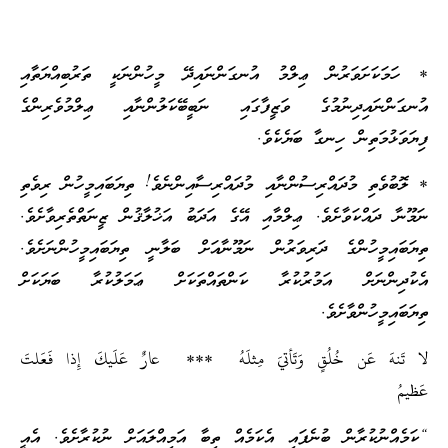
* ހަމަކަށަވަރުން ޢިލްމު އުނގަންނައިދޭ މީހުންނަކީ ތަރުބިއްޔަތާއި
އުނގަންނައިދިނުމުގެ ވަޒީފާގައި ނަބީބޭކަލުންނާއި ޢިލްމުވެރިންގެ
ފިޔަވަޅުމަތިން ހިނގާ ބަޔެކެވެ.
* ލޮބުވެތި މުދައްރިސުންނާއި މުދައްރިސާއިންނެވެ! ތިޔަބައިމީހުން ރިވެތި
ނަމޫނާ ދައްކަވާށެވެ. ޢިލްމާއި އޭގެ އަދަބު އަޚުލާޤުން ޒީނަތްތެރިވާށެވެ.
ތިޔަބައިމީހުންގެ ދަރިވަރުން ނަމޫނާއަށް ބަލާނީ ތިޔަބައިމީހުންނަށެވެ.
އެކުދިންނަށް އަމުރުކުރާ ކަންތައްތަކަށް ޢަމަލުކުރާ ބަޔަކަށް
ތިޔަބައިމީހުންވާށެވެ.
لا تَنهَ عَن خُلُقٍ وَتَأتيَ مِثلَهُ *** عارٌ عَلَيكَ إِذا فَعَلتَ
عَظيمُ
“ކަމެއްނުކުރާން ބުނެފައި އެކަމެއް ތިބާ އަމިއްލައަށް ނުކުރާށެވެ. އެއީ