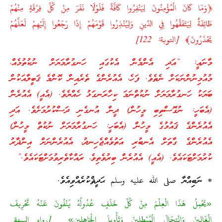
﴿وَمَا كَانَ الْمُؤْمِنُونَ لِيَنْفِرُوا كَافَّةً فَلَوْلَا نَفَرَ مِنْ كُلِّ فِرْقَةٍ مِنْهُمْ
طَائِفَةٌ لِيَتَفَقَّهُوا فِي الدِّينِ وَلِيُنْذِرُوا قَوْمَهُمْ إِذَا رَجَعُوا إِلَيْهِمْ لَعَلَّهُمْ
يَحْذَرُونَ﴾ [التوبة: 122]
މާނައީ: “އަދި އެންމެން އެކުގައި ހަނގުރާމަޔަށް ނުކުތުމެއް،
މުއުމިނުންނަކަށް ނެތެވެ. ފަހެ، އެއުރެންގެ ތެރެއިން ކޮންމެ ޤަބީލާއަކުން
ބަޔަކު ހަނގުރާމަޔަށް ނުކުތްނަމަ ކިހާރަނގަޅު ހެއްޔެވެ. (އެއީ) އެއުރެން
(އެބަހީ: ނުގޮސްތިބި މީހުން) ދީން އުނގެނި ދަސްކުރުމަށެވެ. އަދި
އެއުރެންގެ ޤައުމުގެ މީހުން (އެބަހީ: ހަނގުރާމަޔަށް ނުކުތް މީހުން)
އެއުރެންގެ ގާތަށް އެނބުރި އަތުވެއްޖެހިނދު، އެއުރެންނަށް އިންޛާރު
ކުރުމަށްޓަކައެވެ. (އެއީ) އެއުރެން ބިރުވެތިވެ، ރައްކާތެރިވުމަށްޓަކައެވެ.”
* ނަބިއްޔާ صلى الله عليه وسلم ޙަދީޘްކުރެއްވިއެވެ.
«يَحْمِلُ هَذَا الْعِلْمَ مِنْ كُلِّ خَلَفٍ عُدُولُهُ يَنْفُونَ عَنْهُ تَحْرِيفَ
الْغَالِينَ وَانْتِحَالَ الْمُبْطِلِينَ وَتَأْوِيلَ الْجَاهِلين» [رواه البيهقي