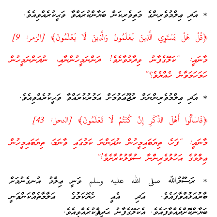
* އަދި ޢިލްމުވެރިންގެ މަތިވެރިކަން ބަޔާންކުރައްވާ ވަޙީކުރެއްވިއެވެ.
﴿قُلْ هَلْ يَسْتَوِي الَّذِينَ يَعْلَمُونَ وَالَّذِينَ لَا يَعْلَمُونَ﴾ [الزمر: 9]
މާނައީ: “ކަލޭގެފާނު ވިދާޅުވާށެވެ! ދަންނަމީހުންނާއި، ނުދަންނަމީހުން
ހަމަހަމަވާނެ ހެއްޔެވެ؟”
* އަދި ޢިލްމުވެރިންނަށް ރުޖޫޢަވުމަށް އަމުރުކުރައްވާ ވަޙީކުރެއްވިއެވެ.
﴿فَاسْأَلُوا أَهْلَ الذِّكْرِ إِنْ كُنْتُمْ لَا تَعْلَمُونَ﴾ [النحل: 43]
މާނައީ: “ފަހެ، ތިޔަބައިމީހުން ނުދަންނަ ކަމުގައި ވާނަމަ، ތިޔަބައިމީހުން
ޢިލްމުގެ އަހުލުވެރިންނާ ސުވާލުކުރާށެވެ!”
* ރަސޫލުﷲ صلى الله عليه وسلم ވަނީ ޢިލްމު އުނގެނުމަށް
ބާރުއަޅުއްވާފައެވެ. އަދި އެއީ ހެޔޮކަމުގެ ޢަލާމާތެއްކަންވަނީ
ބަޔާންކޮށްދެއްވާފައެވެ. އެކަލޭގެފާނު ޙަދީޘްކުރެއްވިއެވެ.