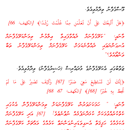
މޫސާގެފާނު ވިދާޅުވިއެވެ.
﴿هَلْ أَتَّبِعُكَ عَلَى أَنْ تُعَلِّمَنِ مِمَّا عُلِّمْتَ رُشْدًا﴾ [الكهف: 66]
މާނައީ: “ކަލޭގެފާނަށް ދެއްވާފައިވާ ޢިލްމުން ތިމަންކަލޭގެފާނަށް
އުނގަންނަވައި ދެއްވާނެކަމަށް، ކަލޭގެފާނަށް ތިމަންކަލޭގެފާނު ތަބާ
ވަންތޯއެވެ؟”
ޖަވާބުގައި އެކަލޭގެފާނުގެ މުދައްރިސް (ޚަޟިރުގެފާނު) ވިދާޅުވިއެވެ.
﴿إِنَّكَ لَنْ تَسْتَطِيعَ مَعِيَ صَبْرًا [67] وَكَيْفَ تَصْبِرُ عَلَى مَا لَمْ
تُحِطْ بِهِ خُبْرًا [68]﴾ [الكهف: 67، 68]
މާނައީ: ” ހަމަކަށަވަރުން، ކަލޭގެފާނަކަށް ތިމަންކަލޭގެފާނާ އެކުގައި
ކެތްކުރެއްވުމަކަށް ކުޅަދާނަފުޅެއް ނުވާނެތެވެ! [67] އަދި ކަލޭގެފާނަށް
އެކަމެއްގެ ޙަޤީޤަތް އެނގިވަޑައިނުގަންނަވާ ކަމެއްގެ މައްޗަށް ކަލޭގެފާނަށް