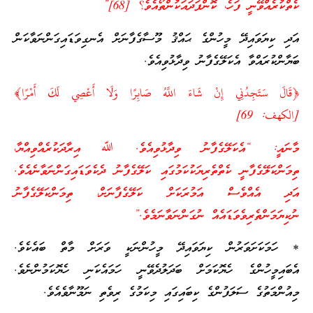
ކެތްކުރެއްވޭނީ ފަހެ، ކޮންފަދައަކުންތޯއެވެ؟ [68]”
އަދި ކިޔަވައިދޭ މީހުންގެ ޙައްޤު މޫސާގެފާނަށް އެނގިވަޑައިގަންނަވާކަން
ބަޔާންކުރައްވާ އެކަލޭގެފާނު ވިދާޅުވިއެވެ.
﴿قَالَ سَتَجِدُنِي إِنْ شَاءَ اللَّهُ صَابِرًا وَلَا أَعْصِي لَكَ أَمْرًا﴾
[الكهف: 69]
މާނައީ: “އެކަލޭގެފާނު ވިދާޅުވިއެވެ. ﷲ އިރާދަކުރެއްވިއްޔާ،
ތިމަންކަލޭގެފާނީ ކެތްތެރިޔަކުކަމުގައި ކަލޭގެފާނު ދެކެވަޑައިގަންނަވާނެއެވެ.
އަދި އެއްވެސް އަމުރަކަށް ކަލޭގެފާނަށް، ތިމަންކަލޭގެފާނު
ނުކިޔަމަންތެރިވެވަޑައެއް ނުގަންނަވާނަމެވެ.”
* ހަމަކަށަވަރުން ކިޔަވައިދޭ މީހުންނަކީ ވަރަށް މާތް ބައެކެވެ.
އެބައިމީހުންގެ ހެޔޮކަމަށް ބަދަލުދެވޭނީ ހަމައެކަނި ހެޔޮކަމުންނެވެ.
މިއުންމަތުގެ ސަލަފުންގެ ކިބައިގައި މިކަމުގެ ރިވެތި ނަމޫނާވެއެވެ.