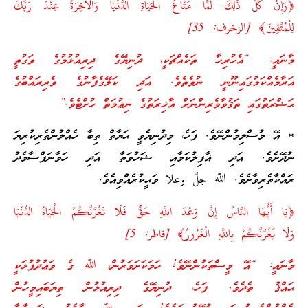
﴿وَإِنْ كُلُّ ذَلِكَ لَمَّا مَتَاعُ الْحَيَاةِ الدُّنْيَا وَالْآخِرَةُ عِنْدَ رَبِّكَ
لِلْمُتَّقِينَ﴾ [الزخرف: 35]
މާނައީ: “އެހުރިހާ ތަކެއްޗަކީ، ދުނިޔޭގެ ދިރިއުޅުމުގެ ވަގުތީ
އަރާމެއްކަމުގައިނޫނީ ނުވެތެވެ. އަދި ކަލޭގެފާނުގެ ވެރިރައްބުގެ
ޙަޟްރަތުގައި ތަޤުވާވެރިންނަށް އާޚިރަތުގެ ނިޢުމަތް ހުށްޓެވެ.”
* އޭ މުސްލިމުންނޭވެ. ފަހެ، މިދުނިޔެވީ ޙަޔާތް ތިބާ ހެއްލުންތެރިކުރިޔަ
ނުދޭށެވެ. އަދި ޣާފިލުކަމާއި ޝަހުވަތާ އަދި ހަވާނަފްސާމެދު
ރައްކާތެރިވާށެވެ. ﷲ جلَّ وعلا ވަޙީކުރެއްވިއެވެ.
﴿يَا أَيُّهَا النَّاسُ إِنَّ وَعْدَ اللَّهِ حَقٌّ فَلَا تَغُرَّنَّكُمُ الْحَيَاةُ الدُّنْيَا
وَلَا يَغُرَّنَّكُمْ بِاللَّهِ الْغَرُورُ﴾ [فاطر: 5]
މާނައީ: “އޭ މީސްތަކުންނޭވެ! ހަމަކަށަވަރުން، ﷲ ގެ ވަޢުދުފުޅަކީ
ޙައްޤު ތެދެވެ. ފަހެ، ދުނިޔޭގެ ދިރިއުޅުން ތިޔަބައިމީހުން