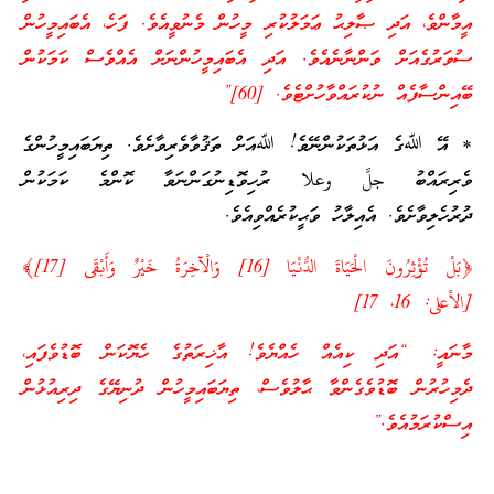
އީމާންވެ، އަދި ޞާލިޙު ޢަމަލުކުރި މީހުން މެނުވީއެވެ. ފަހެ، އެބައިމީހުން
ސުވަރުގެއަށް ވަންނާނެއެވެ. އަދި އެބައިމީހުންނަށް އެއްވެސް ކަމަކުން
ބޭއިންސާފެއް ނުކުރައްވާހުށްޓެވެ. [60]”
* އޭ ﷲގެ އަޅުތަކުންނޭވެ! ﷲއަށް ތަޤުވާވެރިވާށެވެ. ތިޔަބައިމީހުންގެ
ވެރިރައްބު جلَّ وعلا ރުހިވޮޑިނުގަންނަވާ ކޮންމެ ކަމަކުން
ދުރުހެލިވާށެވެ. އެއިލާހު ވަޙީކުރެއްވިއެވެ.
﴿بَلْ تُؤْثِرُونَ الْحَيَاةَ الدُّنْيَا [16] وَالْآخِرَةُ خَيْرٌ وَأَبْقَى [17]﴾
[الأعلى: 16، 17]
މާނައީ: “އަދި ކިއެއް ހެއްޔެވެ! އާޚިރަތުގެ ހެޔޮކަން ބޮޑުވެފައި،
ދެމިހުރުން ބޮޑުވެގެންވާ ޙާލުވެސް، ތިޔަބައިމީހުން ދުނިޔޭގެ ދިރިއުޅުން
އިސްކުރަމުއެވެ.”