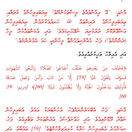
މާނައީ: “އޭ އީމާންވެއްޖެ މީސްތަކުންނޭވެ! ތިޔަބައިމީހުންގެ މުދަލާއި،
ތިޔަބައިމީހުންގެ ދަރިންތައް ﷲ ހަނދުމަކުރުމުން ތިޔަބައިމީހުން
މަޝްޣޫލުކޮށް ދުރުކުރިޔަ ނުދޭހުށިކަމެވެ! އަދި އެކަންތައްކުރާ މީހާ
(ދަންނާށެވެ!) ފަހެ، ގެއްލެނިވެގެންވާ މީހުންނީ، ހަމަ އެއުރެންނެވެ.”
އަދި އެއިލާހު ވަޙީކުރެއްވިއެވެ.
﴿فَخَلَفَ مِنْ بَعْدِهِمْ خَلْفٌ أَضَاعُوا الصَّلَاةَ وَاتَّبَعُوا الشَّهَوَاتِ
فَسَوْفَ يَلْقَوْنَ غَيًّا [59] إِلَّا مَنْ تَابَ وَآمَنَ وَعَمِلَ صَالِحًا
فَأُولَئِكَ يَدْخُلُونَ الْجَنَّةَ وَلَا يُظْلَمُونَ شَيْئًا [60]﴾ [مريم: 59،
60]
މާނައީ: “ފަހެ، އެބޭކަލުންނަށްފަހު، އެހެންބަޔަކު އައެވެ. އެބައިމީހުން
ނަމާދު ދޫކޮށްލިއެވެ. އަދި ހަވާނަފްސުގެ އެދުންތަކަށް ތަބާވިއެވެ. ފަހެ،
ނިކަންހުރެ އެބައިމީހުން ހަލާކާ ކުރިމަތިލާހުށްޓެވެ! [59] ތައުބާވެ، އަދި