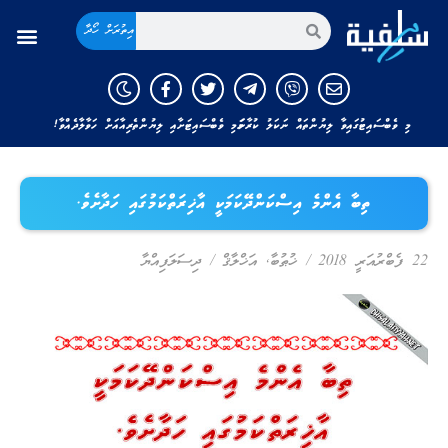
އިތުރަށް ހޯދާ
މި ވެބްސައިޓުގައިވާ ލިޔުންތައް ނަކަލު ކުރާނަމަ މި ވެބްސައިޓަށާއި ލިޔުންތެރިއާއަށް ހަވާލާދެއްވާ!
ތިބާ އެންމެ އިސްކަންދޭކަމަކީ އާޚިރަތްކަމުގައި ހަދާށެވެ.
22 ފެބްރުއަރީ 2018
/
ޚުޠުބާ
,
އަޚްލާޤް
/
ދިސަލަފިއްޔާ