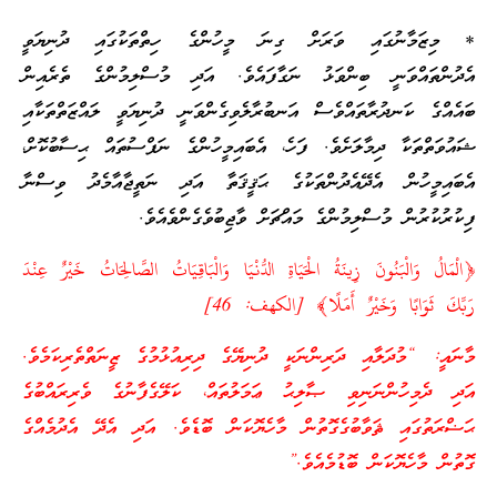
* މިޒަމާނުގައި ވަރަށް ގިނަ މީހުންގެ ހިތްތަކުގައި ދުނިޔަވީ
އެދުންތައްވަނީ ބިންވަޅު ނަގާފައެވެ. އަދި މުސްލިމުންގެ ތެރެއިން
ބައެއްގެ ކަނދުރާތައްވެސް އަނބުރާލެވިގެންވަނީ ދުނިޔަވީ ލައްޒަތްތަކާއި
ޝައުވަތްތަކާ ދިމާލަށެވެ. ފަހެ، އެބައިމީހުންގެ ނަފްސުތައް ޙިސާބުކޮށް،
އެބައިމީހުން އެދޭއެދުންތަކުގެ ޙަޤީޤަތާ އަދި ނަތީޖާއާމެދު ވިސްނާ
ފިކުރުކުރުން މުސްލިމުންގެ މައްޗަށް ވާޖިބުވެގެންވެއެވެ.
﴿الْمَالُ وَالْبَنُونَ زِينَةُ الْحَيَاةِ الدُّنْيَا وَالْبَاقِيَاتُ الصَّالِحَاتُ خَيْرٌ عِنْدَ
رَبِّكَ ثَوَابًا وَخَيْرٌ أَمَلًا﴾ [الكهف: 46]
މާނައީ: “މުދަލާއި ދަރިންނަކީ ދުނިޔޭގެ ދިރިއުޅުމުގެ ޒީނަތްތެރިކަމެވެ.
އަދި ދެމިހުންނަނިވި ޞާލިޙު ޢަމަލުތައް، ކަލޭގެފާނުގެ ވެރިރައްބުގެ
ޙަޟްރަތުގައި ޘަވާބުގެގޮތުން މާހެޔޮކަން ބޮޑެވެ. އަދި އެދޭ އެދުމެއްގެ
ގޮތުން މާހެޔޮކަން ބޮޑުމެއެވެ.”