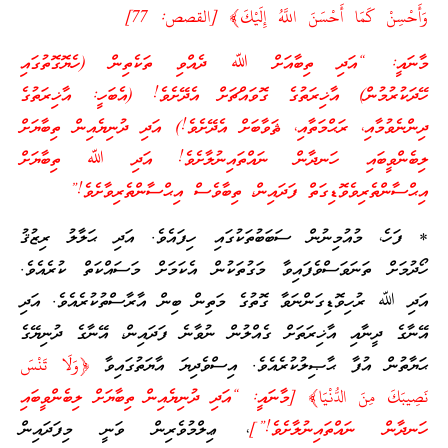
وَأَحْسِنْ كَمَا أَحْسَنَ اللَّهُ إِلَيْكَ﴾ [القصص: 77]
މާނައީ: “އަދި ތިބާއަށް ﷲ ދެއްވި ތަކެތިން (ހެޔޮގޮތުގައި
ހޭދަކުރުމުން) އާޚިރަތުގެ ގޮވައްޗަށް އެދޭށެވެ! (އެބަހީ: އާޚިރަތުގެ
ދިންނެވުމާއި، ރަޙްމަތާއި، ޘަވާބަށް އެދޭށެވެ!) އަދި ދުނިޔެއިން ތިބާޔަށް
ލިބެންވީބައި ހަނދާން ނައްތައިނުލާށެވެ! އަދި ﷲ ތިބާޔަށް
އިޙްސާންތެރިވެވޮޑިގަތް ފަދައިން، ތިބާވެސް އިޙްސާންތެރިވާށެވެ!”
* ފަހެ، މުއުމިނުން ސަބަބުތަކުގައި ހިފައެވެ. އަދި ޙަލާލު ރިޒުޤު
ހޯދުމަށް ތަނަވަސްވެފައިވާ މަގުތަކުން އެކަމަށް މަސައްކަތް ކުރެއެވެ.
އަދި ﷲ ރުހިވޮޑިގަންނަވާ ގޮތުގެ މަތިން ބިން އާރާސްތުކުރެއެވެ. އަދި
އޭނާގެ ދީނާއި އާޚިރަތަށް ގެއްލުން ނުވާނެ ފަދައިން، އޭނާގެ ދުނިޔޭގެ
ޙަޔާތުން އުފާ ޙާޞިލުކުރެއެވެ. އިސްވެދިޔަ އާޔަތުގައިވާ
﴿وَلَا تَنْسَ
نَصِيبَكَ مِنَ الدُّنْيَا﴾ [މާނައީ: “އަދި ދުނިޔެއިން ތިބާޔަށް ލިބެންވީބައި
ހަނދާން ނައްތައިނުލާށެވެ!”]
، ޢިލްމުވެރިން ވަނީ މިފަދައިން