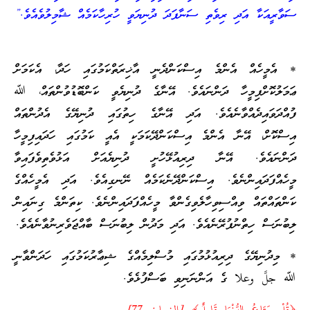
ސަވާރީއަކާ އަދި ރިވެތި ސަނާފަދަ ދުނިޔަވީ ހުރިހާކަމެއް ޝާމިލުވެއެވެ.”
* އެމީހެއް އެންމެ އިސްކަންދެނީ އާޚިރަތްކަމުގައި ހަދާ، އެކަމަށް
ޢަމަލުކޮށްފިމީހާ ދަންނައެވެ. އޭނާގެ ދުނިޔެވީ ކަންބޮޑުވުންތައް، ﷲ
ފުއްދަވައިދެއްވާނެއެވެ. އަދި އޭނާގެ ހިތުގައި ދުނިޔޭގެ އެދުންތައް
އިސްކޮށް، އޭނާ އެންމެ އިސްކަންދޭކަމަކީ އެއީ ކަމުގައި ހަދައިފިމީހާ
ދަންނައެވެ. އޭނާ ދިރިއުޅޭހުށީ ދުނިޔެއަށް އަޅުވެތިވެފައިވާ
މީހެއްފަދައިންނެވެ. އިސްކަންދޭނެކަމެއް ނޭނގިއެވެ. އަދި އެމީހެއްގެ
ކަންތައްތައް ވިއްސިވިހާލެވިގެންވާ މީހެއްފަދައިންނެވެ. ކިތަންމެ ގިނައިން
ލިބުނަސް ހިތްނުފުރޭނެއެވެ. އަދި މަދުން ލިބުނަސް ބާއްޖަވެރިނުވާނެއެވެ.
* މިދުނިޔޭގެ ދިރިއުޅުމުގައި މުސްލިމެއްގެ ޝިޢާރުކަމުގައި ހަދަންވާނީ
ﷲ جلَّ وعلا ގެ އަންނަނިވި ބަސްފުޅެވެ.