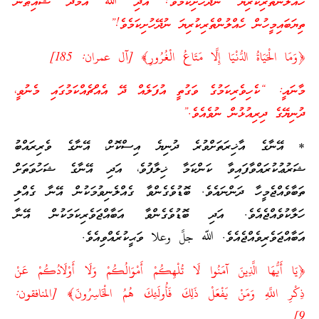
ހެއްލުންތެރިކުރިޔަ ނުދޭހުށިކަމެވެ! އަދި ﷲ އާމެދު ޝައިޠާނާ
ތިޔަބައިމީހުން ހެއްލުންތެރިކުރިޔަ ނުދޭހުށިކަމެވެ!”
﴿وَمَا الْحَيَاةُ الدُّنْيَا إِلَّا مَتَاعُ الْغُرُورِ﴾ [آل عمران: 185]
މާނައީ: “ކެހިވެރިކަމުގެ ވަގުތީ އުފަލެއް ދޭ އެއްޗެއްކަމުގައި މެނުވީ،
ދުނިޔޭގެ ދިރިއުޅުން ނުވެއެވެ.”
* އޭނާގެ އާޚިރަތަށްވުރެ ދުނިޔެ އިސްކޮށް، އޭނާގެ ވެރިރައްބު
ޝަރުޢުކުރައްވާފައިވާ ކަންކަމާ ޚިލާފުވެ، އަދި އޭނާގެ ޝަހުވަތަށް
ތަބާވެއްޖެމީހާ ދަންނައެވެ. ބޮޑުވެގެންވާ ގެއްލެނިވުމަކުން އޭނާ ގެއްލި
ހަލާކުވެއްޖެއެވެ. އަދި ބޮޑުވެގެންވާ އަބާއްޖަވެރިކަމަކުން އޭނާ
އަބާއްޖަވެރިވެއްޖެއެވެ. ﷲ جلَّ وعلا ވަޙީކުރެއްވިއެވެ.
﴿يَا أَيُّهَا الَّذِينَ آمَنُوا لَا تُلْهِكُمْ أَمْوَالُكُمْ وَلَا أَوْلَادُكُمْ عَنْ
ذِكْرِ اللَّهِ وَمَنْ يَفْعَلْ ذَلِكَ فَأُولَئِكَ هُمُ الْخَاسِرُونَ﴾ [المنافقون:
9]