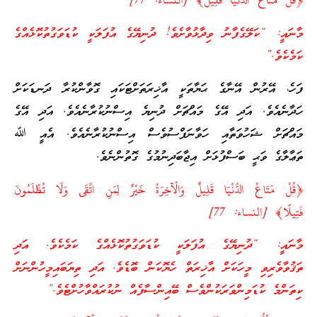
﴿قُلْ مَتَاعُ الدُّنْيَا قَلِيلٌ﴾ [النساء: 77]
މާނައީ: “ކަލޭގެފާނު ވިދާޅުވާށެވެ! ދުނިޔޭގެ އުފަލަކީ ކުޑަވަގުތުކޮޅެއްގެ
ކަމެކެވެ.”
ފަހެ، އޭރުން އޭނާގެ ޙަޔާތަކީ އާޚިރަތަށްޓަކައި ގޮވާންކުރާ ދަނޑަކަށް
ހަދާނެއެވެ. އަދި އޭގެ މައްޗަށް ދުނިޔެ އިސްނުކުރާނެއެވެ. އަދި އޭގެ
މައްޗަށް ޝަހުވަތާއި ހަވާނަފްސުވެސް އިސްނުކުރާނެއެވެ. އެއީ ﷲ
ތަޢާލާގެ ވަޙީ ބަސްފުޅަށް އިޖާބަދިނުމުގެ ގޮތުންނެވެ.
﴿قُلْ مَتَاعُ الدُّنْيَا قَلِيلٌ وَالْآخِرَةُ خَيْرٌ لِمَنِ اتَّقَى وَلَا تُظْلَمُونَ
فَتِيلًا﴾ [النساء: 77]
މާނައީ: “ދުނިޔޭގެ އުފަލަކީ ކުޑަވަގުތުކޮޅެއްގެ ކަމެކެވެ. އަދި
ތަޤުވާވެރިވި މީހަކަށް އާޚިރަތް ހެޔޮކަން ބޮޑެވެ. އަދި ތިޔަބައިމީހުންނަށް
ކިތަންމެ ކުޑަމިންވަރަކުންވެސް ބޭއިންސާފެއް ނުކުރައްވާހުށްޓެވެ.”