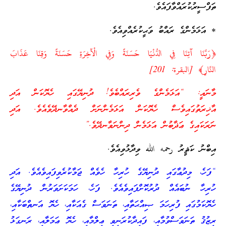
ތަފްސީރުކުރައްވާފައެވެ.
* އަޅަމެންގެ ރައްބު ވަޙީކުރެއްވިއެވެ.
﴿رَبَّنَا آتِنَا فِي الدُّنْيَا حَسَنَةً وَفِي الْآخِرَةِ حَسَنَةً وَقِنَا عَذَابَ
النَّارِ﴾ [البقرة: 201]
މާނައީ: “އަޅަމެންގެ ވެރިރައްބެވެ! ދުނިޔޭގައި ހެޔޮކަން އަދި
އާޚިރަތުގައިވެސް ހެޔޮކަން އަޅަމެންނަށް ދެއްވާނދޭވެއެވެ. އަދި
ނަރަކައިގެ ޢަޛާބުން އަޅަމެން ދިންނަވާނދޭވެ.”
އިބްނު ކަޘީރު رحمه الله ވިދާޅުވިއެވެ.
“ފަހެ، މިދުޢާގައި ދުނިޔޭގެ ހުރިހާ ހެވެއް ޖަމާކުރެވިފައިވެއެވެ. އަދި
ހުރިހާ ނުބައެއް ދުރުކޮށްފައިވެއެވެ. ފަހެ، ހަމަކަށަވަރުން ދުނިޔޭގެ
ހެޔޮކަމުގައި ފުރިހަމަ ޞިއްޙަތާއި، ތަނަވަސް ގެއަކާއި، ހެޔޮ އަނތްބަކާއި،
ރިޒުޤު ތަނަވަސްވުމާއި، ފައިދާކުރަނިވި ޢިލްމާއި، ހެޔޮ ޢަމަލާއި، ރަނގަޅު