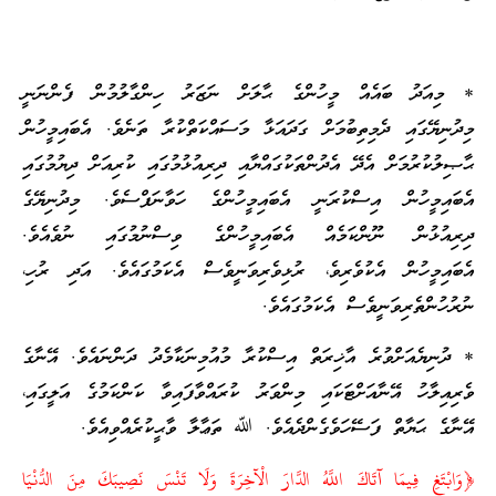
* މިއަދު ބައެއް މީހުންގެ ޙާލަށް ނަޒަރު ހިންގާލުމުން ފެންނަނީ
މިދުނިޔޭގައި ދެމިތިބުމަށް ގަދައަޅާ މަސައްކަތްކުރާ ތަނެވެ. އެބައިމީހުން
ޙާޞިލުކުރުމަށް އެދޭ އެދުންތަކުގައްޔާއި ދިރިއުޅުމުގައި ކުރިއަށް ދިޔުމުގައި
އެބައިމީހުން އިސްކުރަނީ އެބައިމީހުންގެ ހަވާނަފްސެވެ. މިދުނިޔޭގެ
ދިރިއުޅުން ނޫންކަމެއް އެބައިމީހުންގެ ވިސްނުމުގައި ނުވެއެވެ.
އެބައިމީހުން އެކުވެރިވެ، ރުޅިވެރިވަނީވެސް އެކަމުގައެވެ. އަދި ރުހި،
ނުރުހުންތެރިވަނީވެސް އެކަމުގައެވެ.
* ދުނިޔެއަށްވުރެ އާޚިރަތް އިސްކުރާ މުއުމިނަކާމެދު ދަންނައެވެ. އޭނާގެ
ވެރިއިލާހު އޭނާއަށްޓަކައި މިންވަރު ކުރައްވާފައިވާ ކަންކަމުގެ އަލީގައި،
އޭނާގެ ޙަޔާތް ފަސޭހަވެގެންދެއެވެ. ﷲ ތަޢާލާ ވާޙީކުރެއްވިއެވެ.
﴿وَابْتَغِ فِيمَا آتَاكَ اللَّهُ الدَّارَ الْآخِرَةَ وَلَا تَنْسَ نَصِيبَكَ مِنَ الدُّنْيَا