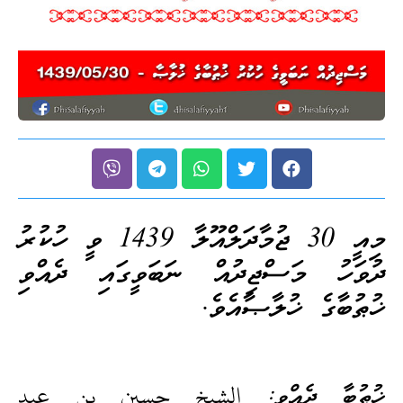
މިއީ 30 ޖުމާދަލްއޫލާ 1439 ވީ ހުކުރު
ދުވަހު މަސްޖިދުއް ނަބަވީގައި ދެއްވި
ޚުޠުބާގެ ޚުލާޞާއެވެ.
ޚުޠުބާ ދެއްވީ: الشيخ حسين بن عبد