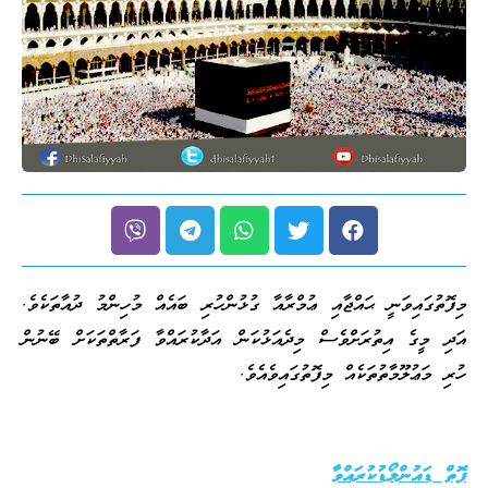
މިފޮތުގައިވަނީ ޙައްޖާއި ޢުމްރާއާ ގުޅުންހުރި ބައެއް މުހިންމު ދުއާތަކެވެ.
އަދި މީގެ އިތުރަށްވެސް މިދެއަޅުކަން އަދާކުރައްވާ ފަރާތްތަކަށް ބޭނުން
ހުރި މަޢުލޫމާތުތަކެއް މިފޮތުގައިވެއެވެ.
ފޮތް ޑައުންލޯޑުކުރައްވާ