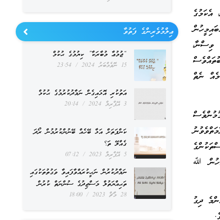
 އެކަމުގެ
ައިމީހުން
ޢިލްމުވެރިންގެ ފަތުވާ
 ވިސްނާ،
“ޖުމުޢާ މުބާރަކާ” ކިޔުމުގެ ޙުކުމް
ުތައްވެސް
15 ނޮވެމްބަރު 2024
23:54
މެއް ނެތް
އަތުކުރި އޮޅައިގެން ނަމާދުކުރުމުގެ ޙުކުމް
3 އޭޕްރިލް 2024
20:14
މުންވެސް
ތްވެވުނު
ކަންފަތަށް އަޅާ ބޭހެއް ބޭނުންކުރުމުން ރޯދަ
ގެއްލޭ ތަ؟
ތަކުންގެ
5 އޭޕްރިލް 2023
07:12
ުވަހުން ﷲ
ނަމާދުކުރުން ނަހީކުރައްވާފައިވާ ވަގުތުތަކުގައި
ތަޙިއްޔަތުލް މަސްޖިދުގެ ސުންނަތް ކުރުން
28 މާޗް 2023
18:00
ންމެ ދިގު
.