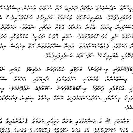
ީހުންގެ ނަފްސުތަކުގެ މައްޗަށް ދަރަނީގެ ދޮރު ހުޅުވާލާ، އެކަމުން އިސްރާފުކޮށް،
ރުބަލިވެފައެވެ. އެބައިމީހުންނަށް ތަހަންމަލު ކުރެވިދާނެ ކަންކަމުގައިވެސް އެބ
ަސޭހައިން މީހެއްގެ އަތުން ފަހުންދޭ ގޮތަށް އެއްޗެހި ނަގައެވެ. އެކަމާމެދު
ުރުމެއް ނެތި އަވަސްއަރުވާލައެވެ. ޝަރުޢީ ގޮތުން ދަރަނީގެ ޙުކުމްތަކާއި އަދަބ
ް އެކަމުގައި ފަރުވާކުޑަކޮށްލައެވެ. އެއިން ސަލާމަތްވެވެން އޮތް އިރުވެސް، ނިމު
ތެރޭގައި އެބައިމީހުންގެ ނަފްސުތައް ބަނދެވިފައިވެއެވެ.
ވެގެންވަނީ މީސްތަކުންގެ މުދަލާއި ޙައްޤުތަކުން އެއްކިބާވެ ދަރަނި ނެގު
ީ މީސްތަކުންނާ ގުޅުންހުރި ޙައްޤުތަކުގައި ދުނިޔޭގައި އަޅަކަށް ސަލާމަ
ގައި ޢަދުލުވެރި ފަރާތުގެ ޙިސާބުބެއްލެވުމުން ސަލާމަތެއް ނުވެވޭނެއެވެ. މީސް
ވެފައިވާ މީހުންނާއި ޙައްދުފަހަނައަޅާފައިވާ ކޮންމެ މީހެއްގެ ކިބައިން ޤިޔާމަތްދ
ެވެ.
 ކަންކަމަކީ ﷲ ގެ ޙަޟްރަތުގައި ވަރަށް މަތިވެރި ކަމެކެވެ. ޤުރުއާނުގައިވާ އެ
ވީ އެކަމާ ގުޅޭގޮތުންނެވެ. އެއީ ބަޤަރާ ސޫރަތުގެ ފަހުކޮޅުގައިވާ ދަރަނީގެ އާޔަތެވެ