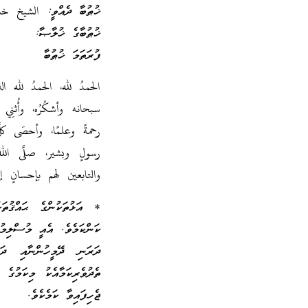
ޚުޠުބާ ދެއްވީ: الشيخ 
ޚުޠުބާގެ ޚުލާޞާ:
ފުރަތަމަ ޚުޠުބާ
الحمدُ لله، الحمدُ لله ال
سبحانه وأشكُرُه، وأُثنِ
رحمةً وعلمًا، وأحصَى كل
رسولٍ وبشير، صلَّى الله
والتابعين لهم بإحسانٍ إل
* އަޅުތަކުންގެ ޙައްޤުތަކ
ކަންކަމެވެ. އެއީ މުސްލިމުނ
ދަރަނި ދޭމީހުންނާއި ދަރ
ތެދުވެރިކަމާއެކު މިކަމުގެ
ޖެހިފައިވާ ކަމެކެވެ.