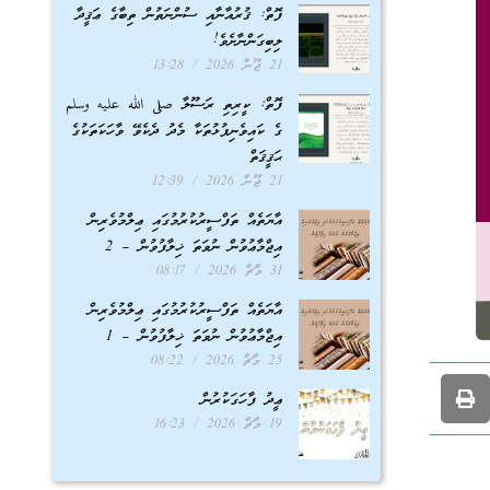
ފޮތް: ޤުރުއާނާއި ސުންނަތުން ތިބާގެ ޢަޤީދާ
ލިބިގަންނާށެވެ!
21 ޖޫން 2026
13:28
ފޮތް: ކީރިތި ރަސޫލާ صلى الله عليه وسلم
ގެ ކައިވެނިފުޅުތަކާ މެދު ދެކެވޭ ވާހަކަތަކުގެ
ޙަޤީޤަތް
21 ޖޫން 2026
12:39
އާޔަތެއް ތަފްސީރުކުރުމުގައި ޢިލްމުވެރިން
އިޖްމާޢުވުން ނުވަތަ ޚިލާފުވުން – 2
31 މާޗް 2026
08:17
އާޔަތެއް ތަފްސީރުކުރުމުގައި ޢިލްމުވެރިން
އިޖްމާޢުވުން ނުވަތަ ޚިލާފުވުން – 1
25 މާޗް 2026
08:22
ޢީދު ފާހަގަކުރުން
19 މާޗް 2026
16:23