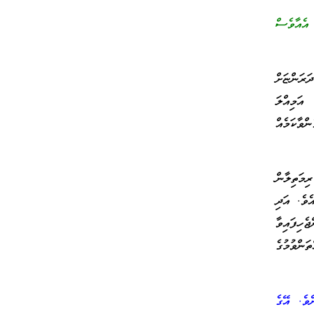
އެއާވެސް
ރަންޏަށް
އަމިއްލަ
ްވާކަމެއް
މަތިލާން
ެވެ. އަދި
ެހިފައިވާ
ންވުމުގެ
ެވެ. އޭގެ