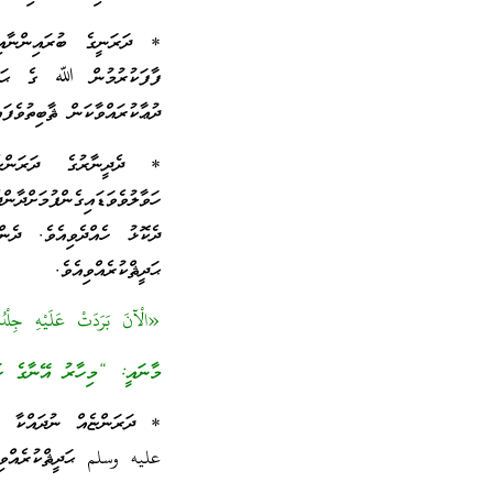
* ދަރަނީގެ ބުރައިންނާއި،
ފާފަކުރުމުން ﷲ ގެ ޙަޟް
ދުޢާކުރައްވާކަން ޘާބިތުވެފައ
* ދެދީނާރުގެ ދަރަން
ހަވާލުވެވަޑައިގެންފުމަށް
ދެކޮޅު ހެއްދެވިއެވެ. ދެ
ޙަދީޘްކުރެއްވިއެވެ.
«الْآنَ بَرَدَتْ عَلَيْهِ ج
މާނައީ: “މިހާރު އޭނާގެ ހަ
* ދަރަންޏެއް ނުދައްކާ ވަ
عليه وسلم ޙަދީޘްކުރެއްވިއ