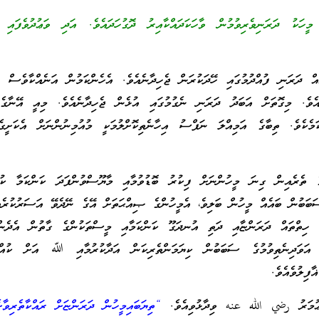
މީހަކު ދަރަނިވެރިވުމުން ވާހަކަދައްކާއިރު ދޮގުހަދައެވެ. އަދި ވަޢުދުވެފައި 
ދަރަނި ފުއްދުމުގައި ހޭދަކުރަން ޖެހިދާނެއެވެ. އެހެންކަމުން އަނެއްކާވެސް ދަ
އެވެ. މިގޮތަށް އަބަދު ދަރަނި ނެގުމުގައި އުޅެން ޖެހިދާނެއެވެ. މިއީ އޭނާގެ 
ެކެވެ. ތިބާގެ އަމިއްލަ ނަފްސު އިހާނެތިކޮށްލުމަކީ މުއުމިނުންނަށް އެކަށީގެނ
ތެރެއިން ގިނަ މީހުންނަށް ފިކުރު ބޮޑުވުމާއި މާޔޫސްވުންފަދަ ކަންކަމާ ކުރި
ަބަބުން ބައެއް މީހުން ބަލިވެ، އެމީހުންގެ ޞިއްޙަތަށް އޭގެ ނޭދެވޭ އަސަރުކުރެއ
އި ހިތްތައް ދަރަންޏާއި ދަތި އުނދަގޫ ކަންކަމާއި މީސްތަކުންގެ ގާތުން އެދެންޖ
ި އަވަދިނެތިވުމުގެ ސަބަބުން ކިޔަމަންތެރިކަން އަދާކުރުމާއި ﷲ އަށް ކުއްތަ
ފިލުވެއެވެ.
ޢުމަރު رضي الله عنه ވިދާޅުވިއެވެ.
“ތިޔަބައިމީހުން ދަރަންޏަށް ރައްކާތެރިވާށ