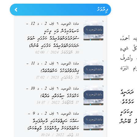
ފިލާވަޅު
مادة التوحيد ٦ (ف 2 ، د 12 –
ކަނޑައެޅިގެން ވަކި މީހަކީ
ه، أحمدُه
ސުވަރުގެވަންތަވެރިއެއް ކަމުގައި ނުވަތަ
ނަރަކަވަންތަވެރިއެއް ކަމުގައި ބުނުން)
لَّ شيءٍ
30 ނޮވެމްބަރު 2024
02:00
، وأشرفُ
مادة التوحيد ٦ (ف 2 ، د 11 –
البَرَة،
ޤިޔާމަތްދުވަހުގެ ކަންތައްތައް)
28 ފެބްރުއަރީ 2023
17:02
مادة التوحيد ٦ (ف 2 ، د 10 –
ދަރަނީގެ
ކަށްވަޅުގެ ނިޢުމަތާއި ޢަޛާބު)
ކަމެކެވެ.
17 އޮކްޓޯބަރު 2022
14:37
މިކަމަކީ
مادة التوحيد ٦ (ف 2 ، د 9 –
ށް ބޭނުން
ޞައްޙަ ޙަދީޘްތަކުގައި ވާރިދުފައިވާ
ކަންތައްތަކަށް އީމާންވުމުގެ ވާޖިބުކަން)
31 ޖުލައި 2022
10:24