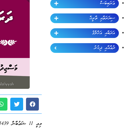
ޢަރަބިބަސް
ސިޔަރަތާއި ތާރީޚް
އަދަބާއި އަޚްލާޤު
ދުޢާއާއި ޛިކުރު
މިއީ 11 ޝަޢުބާން 1439 ވީ ހުކުރު ދުވަހު މަސްޖިދުލްޙަރާމްގައި ދެއްވި ޚުޠުބާގެ ޚުލާޞާއެވެ.