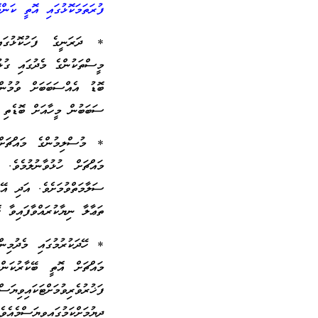
ފުރަތަމަކޮޅުގައި އޮތީ ކަން
* ދަރަނީގެ ފަހުކޮޅުގައި 
މީސްތަކުންގެ މެދުގައި ގުޅު
ބޮޑު އެއްސަބަބަށް ވުމުން
ސަބަބުން މީހާއަށް ބޮޑެތި 
* މުސްލިމުންގެ މައްޗަށް
މައްޗަށް ހުޅުވާނުލުމެވެ
ސަލާމަތްވުމަށެވެ. އަދި އޭ
ތަޢާލާ ނިޔާކުރައްވާފައިވާ ގ
* ހޭދަކުރުމުގައި މެދުމިން
މައްޗަށް އޮތީ ބޭކާރުކަން
ފަޚުރުވެރިވުމަށްޓަކައި
ދިޔުމަށްކަމުގައިވިޔަސްމެއެ