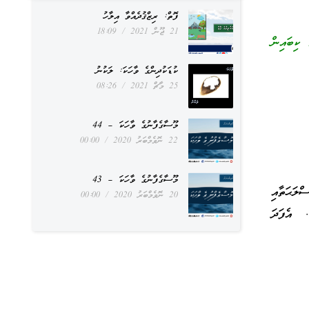
ފޮތް: ރިޒްޤުދެއްވާ އިލާހު
21 ޖޫން 2021
18:09
 ކިބައިން
ކުޑަކުދިންގެ ވާހަކަ: ލަކުނު
25 މާޗް 2021
08:26
މޫސާގެފާނުގެ ވާހަކަ – 44
22 ނޮވެމްބަރު 2020
00:00
މޫސާގެފާނުގެ ވާހަކަ – 43
ލަޙަތާއި
20 ނޮވެމްބަރު 2020
00:00
. އެފަދަ