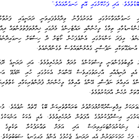
ބޮޑުވުމެވެ. އަދި ފަހުކޮޅުގައި އޮތީ ހަނގުރާމައެވެ.”
ހަނގުރާމަވާކަމުގައި ޢުމަރުގެފާނު ވިދާޅުވެފައިވަނީ ދަރަނީގައި ފަރުވާކުޑަ
ންކެނޑުމާއި ތިމާގެ މީހުންނާއި ރައްޓެހިންގެ މެދުގައި ޚިޔާލުތަފާތުވުންތައް ދިމާ
ނެވެ. މިފަދަ ކަންކަމުގައި އެންމެފަހުން ކޯޓަށް ދާ ހިސާބަށް ހިނގައިދާނެއެ
އުނދަގޫތަކާއި ނަފްސާނީ ގެއްލުންތައްވެސް ވެގެންދާނެއެވެ.
 ވާޖިބުވެގެންވަނީ މީސްތަކުންގެ މުދަލާ ދުރުހެލިވުމެވެ. އަދި ދަރަނީގެ ދޮރ
. އެއީ ދުނިޔެއާއި އާޚިރަތުގައިވެސް އޭނާއަށް އެކަމުގައި ހުރި ނޭދެވޭ އަސަ
ނާގެ އަމިއްލަ ނަފްސާއި އޭނާގެ ޢާއިލާގެ މީހުންނަށް ފުދުންތެރިކަމާއި ކެތްތެރ
ޮތަށް ރުހެން އާދަކުރުވުމެވެ.
ވަރަކަށް އިޤްތިޞާދުކޮށްލުމަށްވުރެ ބަރަކާތްތެރިކަން ބޮޑު ގޮތެއް ނުވެއެވެ. މުސ
ކަމުގައި އިސްރާފުކުރުމުގެ އާފަތުން ދުރުހެލިވުމެވެ. އެއީ އެކަކު އަނެކަކުގެ 
ވިޔަސް، ގިނަކުރުމަށްޓަކައިވިޔަސް އަދި އަލަށް ތަޢާރަފުކުރާ ތަކެތީގެ 
ވެ. ފަހެ ހަމަކަށަވަރުން އެއީ ދަރަނީގެ ޖެހުމުގެ އެންމެ މައިގަނޑު ސަބަބުތަކެވެ.