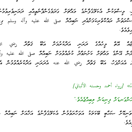
 މީސްތަކުން އެކަލޭގެފާނުގެ މައްޗަށް ގަދަވެގެންފާނެތީއާއި ދަރަނިވެރިވުމުނ
ރަތުން ރައްކާތެރިކަމަށްއެދި ނަބިއްޔާ صلى الله عليه وآله وسلم ގިނަ
ިވެއެވެ.
ޏެއް އޮތް މީހެއްގެ ދަރަނި އަދާކުރުމަށް އަބޫ ޤަތާދާ رضي ال
ދާންދެން އޭނާގެ މައްޗަށް ކަށުނަމާދު ކުރެއްވުމަށް ނަބިއްޔާ صلى الله عليه و
ން އެއަށްފަހު، އަބޫ ޤަތާދާ رضي الله عنه އެދަރަނި އަދާކުރެއްވުމުން އެކަ
ِلْدُهُ» [رواه أحمد وحسنه الألباني]
ންގަނޑަށް ފިނިކަން ލިބިއްޖެއެވެ.”
ނިކޮށް ޞަޙާބީ ބޭކަލަކު އަވަހާރަވުމުން އެކަލޭގެފާނުގެ އަޚާއަށް ނަބިއްޔާ 
ެވެ.