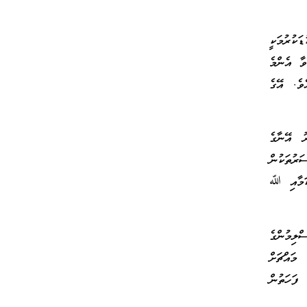
ކުރުމަކީ
ވާ އެންމެ
ވެ. އޭގެ
ު އޭނާގެ
ރުތަކުން
ިކަމާއި ﷲ
ްލިމުންގެ
މައްޗަށް
ފަހަތުން