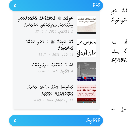
ޚުޠުބާ
ްނާ އަދި
ނަބިއްޔާ ﷺ އެކަލޭގެފާނުގެ އުންމަތަށްޓަކައި
ގިނައިން
ބިރުފުޅުގެން ވަޑައިގެންނެވި ކަންތައްތައް
5 ފެބްރުއަރީ 2023
18:45
له عنه
މާތް ނަބިއްޔާ ﷺ ގެ ވަދާޢީ ޚުތުބާގެ
އުސްއަލިތައް
آله وسلم
21 ޖުލައި 2021
23:12
ލޭގެފާނު
ﷲ ގެ ގެކޮޅުތައް މަތިވެރިކުރުން
4 އޭޕްރިލް 2021
23:07
މުސްލިކަމު އޭނާގެ އަޚުންގެ މައްޗަށް
އަދާކޮށްދޭންޖެހޭ ޙައްޤުތައް
22 ޑިސެމްބަރު 2018
00:00
صلى الله
ކުޑަކުދިން