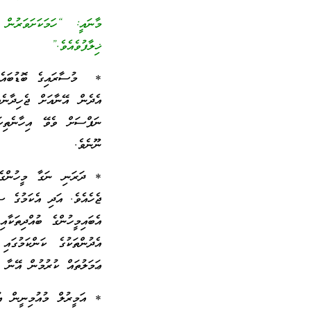
މާނައީ: “ހަމަކަށަވަރުން 
ޚިލާފުވެއެވެ.”
* މުސާރައިގެ ބޮޑުބައެއް 
އެދެން އޭނާއަށް ޖެހިދާނެ
ނަފްސަށް ވެވޭ އިހާނެތިކަމ
ނޫނެވެ.
* ދަރަނި ނަގާ މީހުންގެ 
ޖެހެއެވެ. އަދި އެކަމުގެ ސ
އެބައިމީހުންގެ ބުއްދިތަކާ
އެދުންތަކުގެ ކަންކަމުގައ
ޢަމަލުތައް ކުރުމުން އޭނާ ޣާ
* އަމީރުލް މުއުމިނީން 