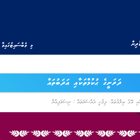
ުދިން
މި ވެބްސައިޓުގައިވާ 
ދަރަނީގެ ޙުކުމްތަކާއި އަދަބުތައް
ާއި އޭގެ ޢިލްމުތައް
,
ފިޤުހީ މައްސަލަތައް
/
ދިސަލަފިއްޔާ