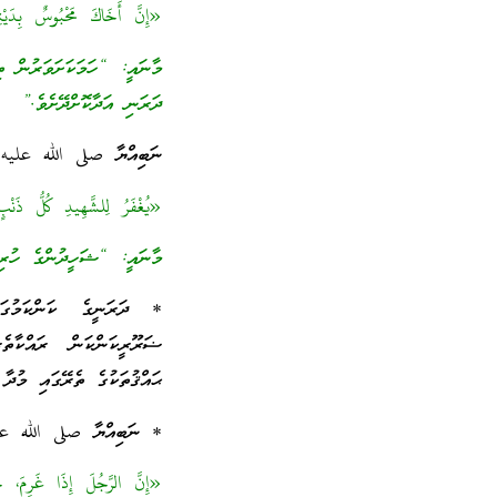
«إِنَّ أَخَاكَ مَحْبُوسٌ بِ
މާނައީ: “ހަމަކަށަވަރުން ތ
ދަރަނި އަދާކޮށްދޭށެވެ.”
ނަބިއްޔާ صلى الله عليه و
«يُغْفَرُ لِلشَّهِيدِ كُلُّ ذَ
މާނައީ: “ޝަހީދުންގެ ހުރިހ
* ދަރަނީގެ ކަންކަމުގައ
ޟަރޫރީކަންކަން ރައްކާތެ
ޙައްޤުތަކުގެ ތެރޭގައި މުދާ 
* ނަބިއްޔާ صلى الله علي
«إِنَّ الرَّجُلَ إِذَا غَرِم