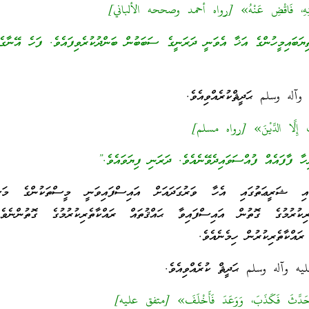
دَيْنِهِ، فَاقْضِ عَنْهُ» [رواه أحمد وصححه الألباني]
ިޔަބައިމީހުންގެ އަޚާ އެވަނީ ދަރަނީގެ ސަބަބުން ބަންދުކުރެވިފައެވެ. ފަހެ އޭނާގެ
آله وسلم ޙަދީޘްކުރެއްވިއެވެ.
نْبٍ إِلَّا الدَّيْنَ» [رواه مسلم]
ާ ފާފައެއް ފުއްސަވައިދެވޭނެއެވެ. ދަރަނި ފިޔަވައެވެ.”
ި ޝަރީޢަތުގައި އެހާ ވަރުގަދައަށް އައިސްފައިވަނީ މީސްތަކުންގެ މަސް
ރިކުރުމުގެ ގޮތުން އައިސްފައިވާ ޙައްޤުތައް ރައްކާތެރިކުރުމުގެ ގޮތުންނެވެ
ރައްކާތެރިކުރުން ހިމެނެއެވެ.
ه وآله وسلم ޙަދީޘް ކުރެއްވިއެވެ.
َ، حَدَّثَ فَكَذَبَ، وَوَعَدَ فَأَخْلَفَ» [متفق عليه]