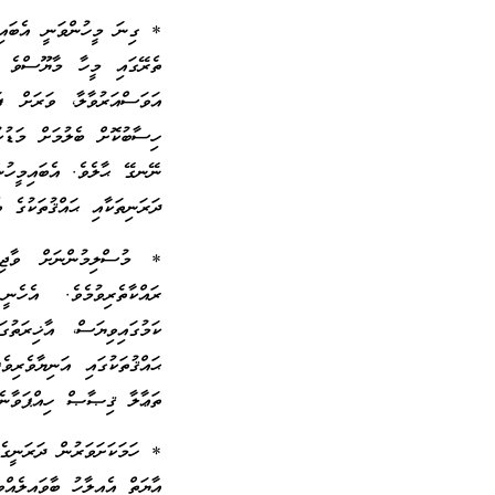
* ގިނަ މީހުންވަނީ އެބައިމ
ތެރޭގައި މީހާ މާޔޫސްވެ ވަ
އަވަސްއަރުވާލާ، ވަރަށް ފ
ހިސާބުކޮށް ބެލުމަށް މަޑުކ
ނޭނގޭ ޙާލެވެ. އެބައިމީހުނ
ދަރަނިތަކާއި ޙައްޤުތަކުގެ 
* މުސްލިމުންނަށް ވާޖިބު
ރައްކާތެރިވުމެވެ. އެހެނ
ކަމުގައިވިޔަސް، އާޚިރަތު
ޙައްޤުތަކުގައި އަނިޔާވެރި
ތަޢާލާ ޤިޞާޞް ހިއްޕަވާނެއ
* ހަމަކަށަވަރުން ދަރަނީގެ
އާޔަތް އެއިލާހު ބާވައިލެއް