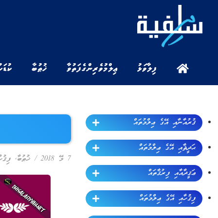
ފިލާވަޅު
ޢިލްމުވެރިންގެ ފަތުވާ
ޚުޠުބާ
ކުޑަކ
ޤުރުއާނާއި އޭގެ ޢިލްމުތައް
ޙަދީޘާއި އޭގެ ޢިލްމުތައް
7 މޭ 2018
/
ޚުޠުބާ
,
ފިޤުހ
ޢަޤީދާއާއި ފިރުޤާތައް
ފިޤުހާއި އޭގެ ޢިލްމުތައް