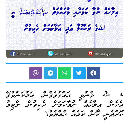
* ﷲ މެނުވީ ޙައްޤުވެގެން އަޅުކަންވެވޭ
އެހެން އިލާހެއް ނުވާކަމަށް ހެކިވުން ލާޒިމު
ކޮށްދެނީ ކޮން ކަމެއް ހެއްޔެވެ؟