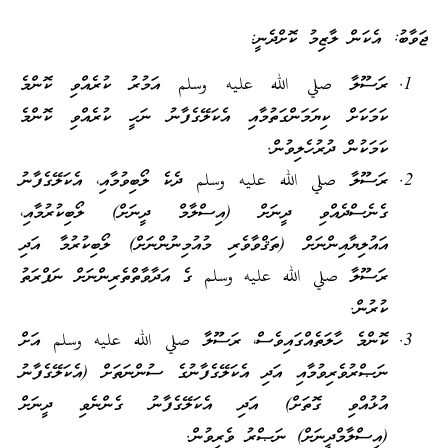
ޖަވާބު: އެކަން ލާޒިމު ކޮށްދެނީ:
ރަސޫލާ صلي الله عليه وسلم އަމުރު ކުރެއްވި ކޮންމެ
ކަމަކަށް ކިޔަމަންގަތުމާއި އެކަލޭގެފާނު ނަހީ ކުރެއްވި ކޮންމެ
ކަމަކުން ދުރުހެލިވުން.
ރަސޫލާ صلي الله عليه وسلم ދެކެ ލޯބިވުމާއި، އެކަލޭގެފާނު
ގެނެސްދެއްވި ދީނަށް (އިސްލާމް ދީނަށް) ލޯބިކުރުމާއި،
އައުލިޔާއިންނަށް (ތަޤްވާވެރި މުއުމިނުންނަށް) ލޯބިކުރުމާ އަދި
ރަސޫލާ صلي الله عليه وسلم ގެ އަދާވާތްތެރިންނަށް ނަފްރަތު
ކުރުން.
ކޮންމެ ހާލަތެއްގައިވެސް، ރަސޫލާ صلي الله عليه وسلم އަށް
ނަޞްރުވެރިވުމާއި އަދި އެކަލޭގެފާނުގެ ސުންނަތަށް (އެކަލޭގެފާނު
އުޅުއްވި ގޮތަށް) އަދި އެކަލޭގެފާނު ގެންނެވި ދީނަށް
(އިސްލާމްދީނަށް) ނަޞްރު ވެރިވުން.