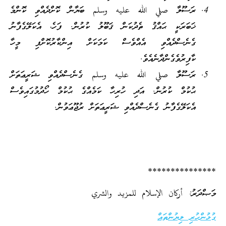
ރަސޫލާ صلي الله عليه وسلم ބަޔާން ކޮށްދެއްވި ކޮންމެ
ޚަބަރަކީ ޙައްޤު ތެދުކަން ޤަބޫލު ކުރުން. ފަހެ، އެކަލޭގެފާނު
ގެނެސްދެއްވި އެއްވެސް ކަމަކަށް އިންކާރުކޮށްފި މީހާ
ކާފިރުވެގެންދާނެއެވެ.
ރަސޫލާ صلي الله عليه وسلم ގެނެސްދެއްވި ޝަރީޢަތަށް
ޙުކުމް ކުރުން. އަދި ހުރިހާ ކަމެއްގެ ޙުކުމް ހޯދުމުގައިވެސް
އެކަލޭގެފާނު ގެނެސްދެއްވި ޝަރީޢަތަށް ރުޖޫޢަވުން.
***************
މަޞްދަރު: أركان الإسلام للمزيد والشري
ގުޅުންހުރި ލިޔުންތައް