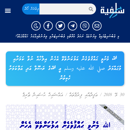
އިތުރަށް ހޯދާ
މި ވެބްސައިޓުގައިވާ ލިޔުންތައް ނަކަލު ކުރާނަމަ މި ވެބްސައިޓަށާއި ލިޔުންތެރިއާއަށް ހަވާލާދެއްވާ!
ﷲ މެނުވީ ޙައްޤުވެގެން އަޅުކަންވެވޭ އެހެން އިލާހެއް ނުވާ ކަމަށާއި
މުޙައްމަދު صلي الله عليه وسلم އީ ﷲގެ ރަސޫލާ އަދި އަޅާކަމަށް
ހެކިވުން
30 މޭ 2018
/
ޢަޤީދާއާއި ފިރުޤާތައް
/
އައްޝައިޚް ޙުސައިން ޠާރިޤް