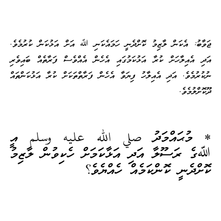
ޖަވާބު: އެކަން ލާޒިމު ކޮށްދެނީ ހަމައެކަނި ﷲ އަށް އަޅުކަން ކުރުމެވެ.
އަދި އެއިލާހަށް ކުރާ އަޅުކަމުގައި އެހެން އެއްވެސް ފަރާތެއް ބައިވެރި
ނުކުރުމެވެ. އަދި އެއިލާހު ފިޔަވާ އެހެން ފަރާތްތަކަށް ކުރާ އަޅުކަންތައް
ދޫކޮށްލުމެވެ.
* މުޙައްމަދު صلي الله عليه وسلم އީ
ﷲގެ ރަސޫލާ އަދި އަޅާކަމަށް ހެކިވުން ލާޒިމު
ކޮށްދެނީ ކޮންކަމެއް ހެއްޔެވެ؟