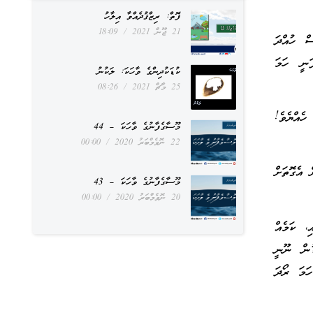
ފޮތް: ރިޒްޤުދެއްވާ އިލާހު
21 ޖޫން 2021
18:09
ސް ހުއްދަ
ަނީ ހަމަ
ކުޑަކުދިންގެ ވާހަކަ: ލަކުނު
25 މާޗް 2021
08:26
ހެއްޔެވެ!
މޫސާގެފާނުގެ ވާހަކަ – 44
22 ނޮވެމްބަރު 2020
00:00
 އެގޮތަށް
މޫސާގެފާނުގެ ވާހަކަ – 43
20 ނޮވެމްބަރު 2020
00:00
ި، ކަމެއް
ޑުން ނޫނީ
ަމަ ރޯދަ