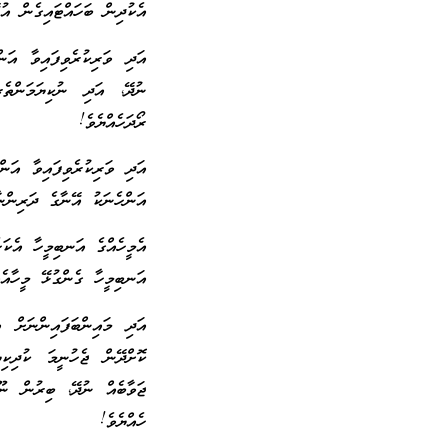
އެކުދިން ބަހައްޓައިގެން އު
އަދި ވަރިކުރެވިފައިވާ އަނ
ނުދޭ، އަދި ނުކިޔަމަންތެ
ރޯދަހެއްޔެވެ!
އަދި ވަރިކުރެވިފައިވާ އަނ
އަންހެނަކު އޭނާގެ ދަރިންނ
އެމީހެއްގެ އަނބިމީހާ އެކަހ
އަނބިމީހާ ގެންގުޅޭ މީހާއެ
އަދި މައިންބަފައިންނަށް އ
ކޮށްދޭން ޖެހުނީމަ ކުދިކިޔ
ޖަވާބެއް ނުދޭ، ބިރުން ނޫ
ހެއްޔެވެ!