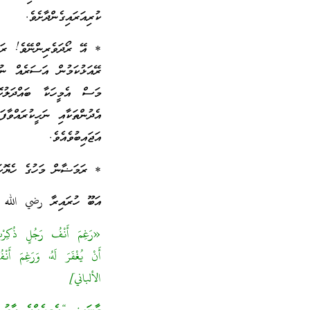
ކުރިއަރައިގެންދާށެވެ.
* އޭ ރޯދަވެރިންނޭވެ! ރަމ
ރޭއަޅުކަމުން އަސަރެއް ނުކ
މަސް އެމީހަކާ ބައްދަލުކ
އެދުންތަކާއި ނަހީކުރައްވާފަ
އަޖައިބުވެއެވެ.
* ރަމަޟާން މަހުގެ ހެޔޮކަ
އަބޫ ހުރައިރާ رضي الله 
«رَغِمَ أَنْفُ رَجُلٍ ذُكِرْتُ 
أَنْ يُغْفَرَ لَهُ، وَرَغِمَ أ
الألباني]