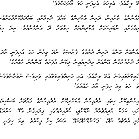
ޅޭ މީހާއެވެ. އެމީހަކު އެހިފަނީ ހަމަ ރޯދަހެއްޔެވެ!
ްހެނުންގެ ތެރެއިން، ދަރިން އެކުދިންގެ ބައްޕަ ދެކިލާށާއި ބައްދަލުކޮށްލުމަށްވެ
ރިވުމަށާއި ނުބައިކަމަށް އެކުދިންނަށް ހިތްވަރު ދޭ އަންހެނާއެވެ. ތިޔަ ހިފ
ްހެނާއަށް އޭނާގެ ދަރިން ދުށުމުގެ ފުރުޞަތު ނުދޭ މީހުން ހަމަ އެހިފަނީ ރޯދަ 
ާ ދުރުކުރުމުން އޭނާއަށް މިދުނިޔެއިން ލިބޭނެ އުފަލެއް އޮންނާނެ ހެއްޔެވެ!
ެރިކޮށްލައިގެން އުޅޭ މީހާއެވެ. އަދި އަނިޔާވެރިކަމާއެކީ ވަރިވެސް ނުކުރާންވެގެން
ވެ. ހަމަ ތިޔަ ހިފަނީ ރޯދަ ހެއްޔެވެ!
ިހާނެތިކޮށް ހިތައި، އެދެމީހުން އެކަހެރިކޮށް، އެދެމީހުންގެ މައްޗަށް ބަސްކިޔައ
ައި، ކަމަކު އެދިއްޖެއްޔާ ނުކޮށްދީ، ހޯދާއިރެއްގައި ފިލައިގެން އުޅޭ، ހަރުއަ
ނީ އެއްޗެއް ނުދޭ، “ފަހުންކޮށްދޭނަމޭ” އަބަދު ކިޔާ މީހާއެވެ. ތިޔަ ހިފަނީ ހ