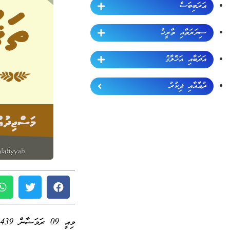
ޢަރަބިބަސް
ސިޔަރަތާއި ތާރީޚް
އަދަބާއި އަޚްލާޤު
ދުޢާއާއި ޛިކުރު
މިއީ 09 ރަމަޟާން 1439 ވީ ހުކުރު ދުވަހު މަސްޖިދުއްނަބަވީގައި ދެއްވި ޚުޠުބާގެ ޚުލާޞާއެވެ.