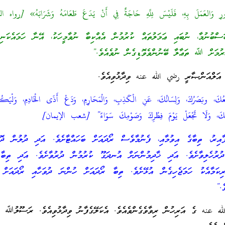
ورِ وَالعَمَلَ بِهِ، فَلَيْسَ لِلَّهِ حَاجَةٌ فِي أَنْ يَدَعَ طَعَامَهُ وَشَرَابَهُ» [رواه
ްބުނުމާ، ނުބައި ޢަމަލުތައް ކުރުމުން އެއްކިބާ ނުވާމީހަކު، އޭނާ ހަމައެކަނި 
ުރުމަށް ﷲ ތަޢާލާ ބޭނުންވެވޮޑިގެން ނުވެއެވެ.”
ަލްއަންޞާރީ رضي الله عنه ވިދާޅުވިއެވެ.
كَ، وبَصَرُكَ، وَلِسَانُكَ، عَنِ الْكَذِبِ، وَالْمَحَارِمِ، وَدَعْ أَذَى الْخَادِمِ، وَلْيَكُ
َامِكَ، وَلَا تَجْعَلْ يَوْمَ فِطْرِكَ وَصَوْمِكَ سَوَاءً” [شعب الإيمان]
ިރު، ތިބާގެ އިވުމާއި، ފެނުމާވެސް ރޯދައަށް ބަހައްޓާށެވެ. އަދި ދުލުން ދޮގުހ
ދުރުހެލިވާށެވެ. އަދި ޚާދިމުންނަށް އުނދަގޫ ކުރުމުން ދުރުވާށެވެ. އަދި ތިބާ 
ރިކަމާއެކު ހަމަޖެހިގެން އުޅޭށެވެ. ތިބާ ރޯދައަށް ހުންނަ ދުވަހާއި ރޯދައަށް 
ެ.”
ه عنه ގެ އަރިހުން ރިވާވެގެންވެއެވެ. އެކަލޭގެފާނު ވިދާޅުވިއެވެ. ރަސޫލުﷲ 