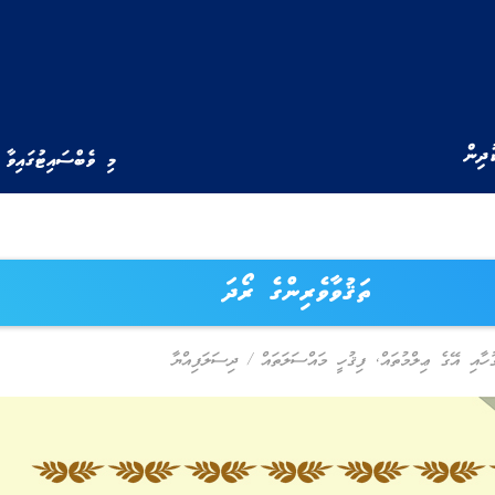
ުދިން
މި ވެބްސައިޓުގައިވާ 
ތަޤުވާވެރިންގެ ރޯދަ
ުހާއި އޭގެ ޢިލްމުތައް
,
ފިޤުހީ މައްސަލަތައް
/
ދިސަލަފިއްޔާ