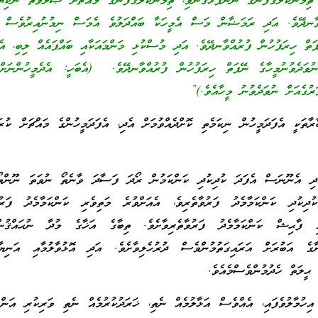
ިމަންކަލޭގެފާނުގެ ނަންފުޅުގަނެވި، ތިމަންކަލޭގެފާނުގެ މައްޗަށް ޞަލަވާތް ނުކިޔައ
ވާނދޭވެ. އަދި ރަމަޟާން މަސް އެމީހަކާ ބައްދަލުވެ އެމަސް ނިމުނުއިރުވެސް އެ
ަތް ހިރަފުހުން ފުރުއްވާނދޭވެ. އަދި މުސްކުޅި މަންމައަކާއި ބައްޕައެއް ލިބި، އެދ
ވަދެވުނުމީހާގެ ނޭފަތް ހިރަފުހުން ފުރުއްވާނދޭވެ. (އެބަހީ: އެދެމީހުންނަށް 
ުގެއަށް ނުވަދެވުނު މީހާއެވެ.)”
ާރާތަކީ އެފަދަމީހުން ނިކަމެތި ކޮށްދެއްވުމަށް އެދި، އެފަދަމީހުންގެ މައްޗަށް ކުރައ
ަދި އެނޫނަސް އެފަދަ ކުދިކުދި ކަންކަމުން ރޯދަ ފަސާދަ ވާނެތޯ ނުވަތަ ނޫންތ
ުދިކުދި ކަންކަމާމެދު ފަރުވާތެރިވެ، އެއަށްވުރެ މަތިވެރި ކަންކަމާމެދު ފަރުވާ
ާއި ފާޙިޝް ކަންކަމާމެދު ފަރުވާތެރިވާށެވެ. ތިބާގެ އަޚާގެ މުދާ ނުޙައްޤުނ
ާގެ އަބުރަށް އަރައިގަތުމުންވެސް ދުރުހެލިވާށެވެ. އަދި އޮޅުވާލުމާއި އަނިޔާވެ
 ޙީލަތް ހެދުމުންވެސްމެއެވެ.
ިހުމާލުވެފައި، އެއްވެސް އަޅާލުމެއް ނެތި، ޚަރަދުކުރުމެއް ނެތި ވަރިކުރި އަން