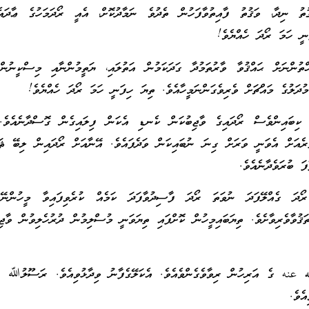
ތު ނިދާ، ވަޤުތު ފާއިތުވާފަހުން ތެދުވެ ނަމާދުކޮށް، އެއީ ރޯދަމަހުގެ ޢާދައެއް
ަނީ ހަމަ ރޯދަ ހެއްޔެވެ!
ްތުންނަށް ޙައްޤުވާ ވާރުތަމުދާ ގަދަކަމުން އަތުލައި، ޔަތީމުންނާއި މިސްކީނުން
 މުދަލުގެ މައްޗަށް ވެރިވެގަންނަމީހާއެވެ. ތިޔަ ހިފަނީ ހަމަ ރޯދަ ހެއްޔެވެ!
ެ ކިބައިންވެސް ރޯދައިގެ ވާޖިބުކަން ކެނޑި އެކަން ފިލައިގެން ގޮސްދާނެއެވެ. 
ެރެއަށް އެވަނީ ވަރަށް ގިނަ ނުބައިކަން ވަދެފައެވެ. އޭނާއަށް ރޯދައިން ލިބޭ ޘަވ
ަ ބުރަވެދާނެއެވެ.
ަ ގެއްލޭފަދަ ނުވަތަ ރޯދަ ފާސިދުވާފަދަ ކަމެއް ކުރެވިފައިވާ މީހުންނޭވ
ުވާވެރިވާށެވެ. ތިޔަބައިމީހުން ކޮށްފައި ތިޔަވަނީ މުސްލިމުން ދުރުހެލިވުން ވާޖިބ
 عنه ގެ އަރިހުން ރިވާވެގެންވެއެވެ. އެކަލޭގެފާނު ވިދާޅުވިއެވެ. ރަސޫލުﷲ 
ެވެ.