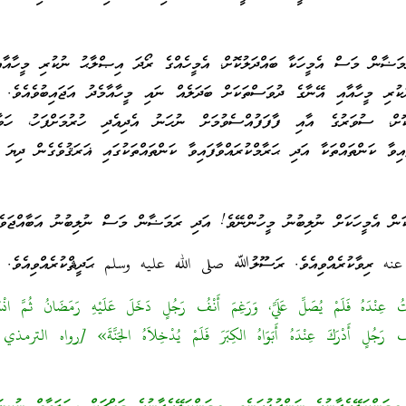
ަޟާން މަސް އެމީހަކާ ބައްދަލުކޮށް، އެމީހެއްގެ ރޯދަ އިޞްލާޙު ނުކުރި މީހާއާއި
ުރި މީހާއާއި އޭނާގެ ދުވަސްތަކަށް ބަދަލެއް ނައި މީހާއާމެދު އަޖައިބުވެއެވެ.
ޮށް، ސުވަރުގެ އާއި ފާފަފުއްސެވުމަށް ނުހަނު އެދިއެދި ހުރުމަށްފަހު، ހަވާ
އިވާ ކަންތައްތަކާ އަދި ޙަރާމްކުރައްވާފައިވާ ކަންތައްތަކުގައި ޣަރަޤުވެގެން ދިޔަ މ
ން އެމީހަކަށް ނުލިބުނު މީހުންނޭވެ! އަދި ރަމަޟާން މަސް ނުލިބުނު އަބާއްޖަވެރ
عنه ރިވާކުރެއްވިއެވެ. ރަސޫލުﷲ صلى الله عليه وسلم ޙަދީޘްކުރެއްވިއެވެ.
عِنْدَهُ فَلَمْ يُصَلِّ عَلَيَّ، وَرَغِمَ أَنْفُ رَجُلٍ دَخَلَ عَلَيْهِ رَمَضَانُ ثُمَّ انْسَ
َنْفُ رَجُلٍ أَدْرَكَ عِنْدَهُ أَبَوَاهُ الكِبَرَ فَلَمْ يُدْخِلاَهُ الجَنَّةَ» [رواه الت