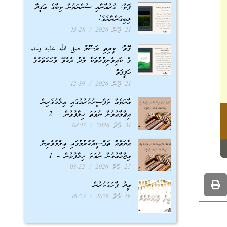
ފޮތް: ޤުރުއާނާއި ސުންނަތުން ތިބާގެ ޢަޤީދާ
ލިބިގަންނާށެވެ!
21 ޖޫން 2026
13:28
ފޮތް: ކީރިތި ރަސޫލާ صلى الله عليه وسلم
ގެ ކައިވެނިފުޅުތަކާ މެދު ދެކެވޭ ވާހަކަތަކުގެ
ޙަޤީޤަތް
21 ޖޫން 2026
12:39
އާޔަތެއް ތަފްސީރުކުރުމުގައި ޢިލްމުވެރިން
އިޖްމާޢުވުން ނުވަތަ ޚިލާފުވުން – 2
31 މާޗް 2026
08:17
އާޔަތެއް ތަފްސީރުކުރުމުގައި ޢިލްމުވެރިން
އިޖްމާޢުވުން ނުވަތަ ޚިލާފުވުން – 1
25 މާޗް 2026
08:22
ޢީދު ފާހަގަކުރުން
19 މާޗް 2026
16:23