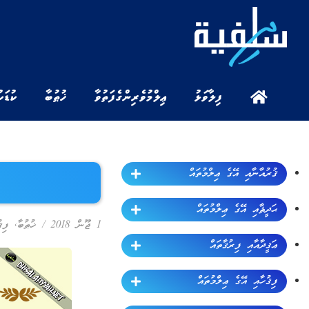
ފިލާވަޅު
ޢިލްމުވެރިންގެ ފަތުވާ
ޚުޠުބާ
ކުޑަކ
ޤުރުއާނާއި އޭގެ ޢިލްމުތައް
ޙަދީޘާއި އޭގެ ޢިލްމުތައް
1 ޖޫން 2018
/
ޚުޠުބާ
,
ފިޤ
ޢަޤީދާއާއި ފިރުޤާތައް
ފިޤުހާއި އޭގެ ޢިލްމުތައް