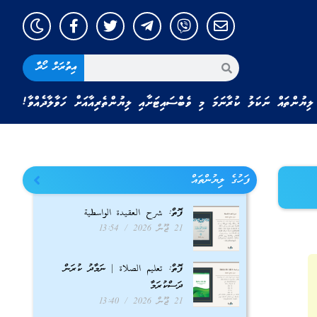
އިތުރަށް ހޯދާ
ލިޔުންތައް ނަކަލު ކުރާނަމަ މި ވެބްސައިޓަށާއި ލިޔުންތެރިއާއަށް ހަވާލާދެއްވާ!
ފަހުގެ ލިޔުންތައް
ފޮތް: شرح العقيدة الواسطية
21 ޖޫން 2026
13:54
ފޮތް: تعليم الصلاة | ނަމާދު ކުރަން
ދަސްކުރަމާ
21 ޖޫން 2026
13:40