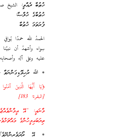
ޚުޠުބާ ދެއްވީ: الشيخ 
ޚުޠުބާގެ ޚުލާޞާ:
ފުރަތަމަ ޚުޠުބާ
الحمدُ لله حمدًا يُوافِ
سِواه، وأشهدُ أن نبيَّنا وس
عليه وعلى آلِه وأصحابِه 
* ﷲ ރުހިވޮޑިގަންނަވާ ކަންކ
﴿يَا أَيُّهَا الَّذِينَ آمَنُو
[البقرة: 183]
މާނައީ: “އޭ އީމާންވެއްޖެ
ތިޔަބައިމީހުންގެ މައްޗަށްވ
* އޭ ރޯދަވެރިންނޭވެ! 