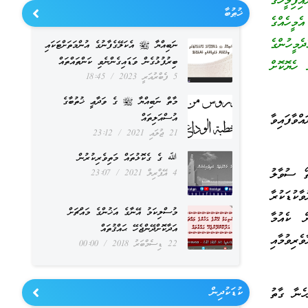
ިފިމީހާގެ
ޚުޠުބާ
މީހެއްގެ
ެމީހުންގެ
ނަބިއްޔާ ﷺ އެކަލޭގެފާނުގެ އުންމަތަށްޓަކައި
ބިރުފުޅުގެން ވަޑައިގެންނެވި ކަންތައްތައް
ހެޔޮކޮށް
5 ފެބްރުއަރީ 2023
18:45
މާތް ނަބިއްޔާ ﷺ ގެ ވަދާޢީ ޚުތުބާގެ
އުސްއަލިތައް
ްވާފައިވާ
21 ޖުލައި 2021
23:12
ﷲ ގެ ގެކޮޅުތައް މަތިވެރިކުރުން
ޯ ސުވާލު
4 އޭޕްރިލް 2021
23:07
ކުޑަކުރާ
މުސްލިކަމު އޭނާގެ އަޚުންގެ މައްޗަށް
ް ކެއުމާ
އަދާކޮށްދޭންޖެހޭ ޙައްޤުތައް
ރިވުމާއި
22 ޑިސެމްބަރު 2018
00:00
ކުޑަކުދިން
ހެނާ ގާތު