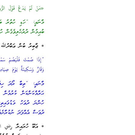
«مَنْ لَمْ يَدَعْ قَوْلَ الزُّ
މާނައީ: “ހަޑި ހުތުރު ބަސ
ބުއިމުން ދުރުހެލިވެގެން ހ
* ޖާބިރު ބުން ޢަބްދުﷲ އ
“إِذَا صُمْتَ فَلْيَصُمْ سَمْعُ
وَقَارٌ وَسَكِينَةٌ يَوْمَ صِي
މާނައީ: “ތިބާ ރޯދަ ހިފާއ
ޙަރާމްކަންކަން ކުރުމުން 
ހުންނަ ދުވަހު މަޑުމައިތި
ދުވަސް އެއްފަދަ ނުކުރާށެވ
* އަބޫ ހުރައިރާ رضي الل