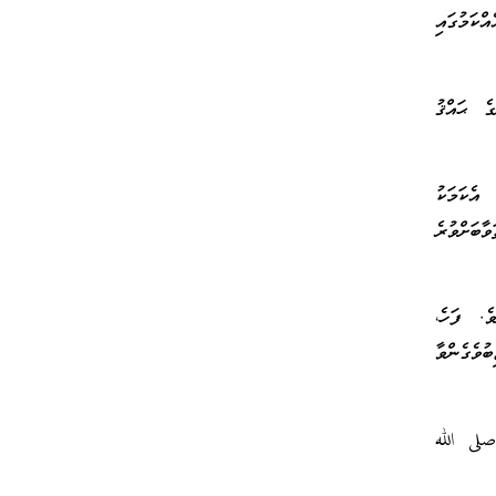
ކަމުގައި
ގެ ޙައްޤު
އެކަމަކު
ާބަށްވުރެ
ެ. ފަހެ،
ުވެގެންވާ
صلى الله