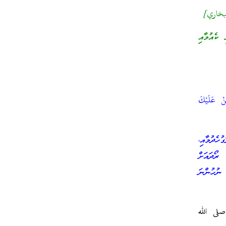
 البخاري]
ކެއުމާއި
نْ عَلَيْكَ
ެދުމާއި،
ރޯދައަށް
ނުހުންނަ
صلى الله