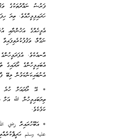
ފަރުޟު ނަމާދުތަކުގެ ވަޤު
ހަދައިފިމީހާއެވެ. ތިޔަ ހިފ
އެމީހެއްގެ އަޚުންނާއި އުޚ
ނަގާލާ، ވަޤުފުކުރެވިފައިވާ
އާނއެކެވެ. އެފަދަމީހުންގ
އެބައިމީހުންގެ ރޯދައިގެ ތ
އެނުބައިކަންކަމުން ލިބޭ ފާފ
* އޭ ރޯދައަށް ހުރެ ރޯދ
ތިޔަބައިމީހުން ﷲ އަށް ތަޤ
ކަމެކެވެ.
* އަބޫހުރައިރާ رضي الله
عليه وسلم ޙަދީޘްކުރެއްވިއ