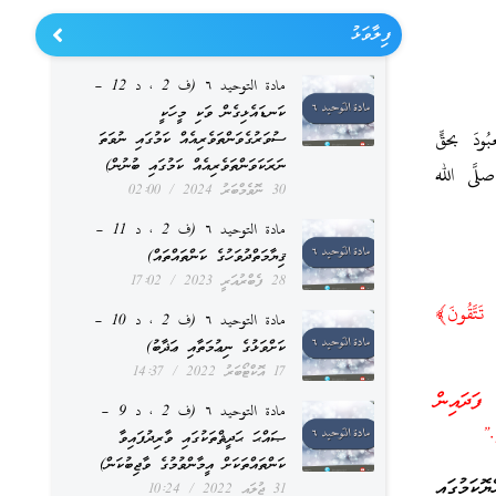
ފިލާވަޅު
مادة التوحيد ٦ (ف 2 ، د 12 –
ކަނޑައެޅިގެން ވަކި މީހަކީ
دَ بحقٍّ
ސުވަރުގެވަންތަވެރިއެއް ކަމުގައި ނުވަތަ
ނަރަކަވަންތަވެރިއެއް ކަމުގައި ބުނުން)
صلَّى الله
30 ނޮވެމްބަރު 2024
02:00
مادة التوحيد ٦ (ف 2 ، د 11 –
ޤިޔާމަތްދުވަހުގެ ކަންތައްތައް)
28 ފެބްރުއަރީ 2023
17:02
َتَّقُونَ﴾
مادة التوحيد ٦ (ف 2 ، د 10 –
ކަށްވަޅުގެ ނިޢުމަތާއި ޢަޛާބު)
17 އޮކްޓޯބަރު 2022
14:37
ފަދައިން
مادة التوحيد ٦ (ف 2 ، د 9 –
.”
ޞައްޙަ ޙަދީޘްތަކުގައި ވާރިދުފައިވާ
ކަންތައްތަކަށް އީމާންވުމުގެ ވާޖިބުކަން)
ަމުގައި
31 ޖުލައި 2022
10:24