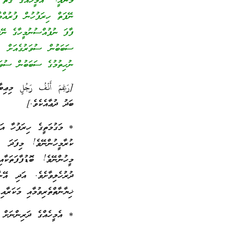
މާނައީ: “އެމީހެއްގެ ގާތު ތ
ނޭފަތް ހިރަފުހުން ފުރުއް
ފާފަ ނުފުއްސުނުމީހާގެ ނޭފ
ސަބަބުން ސުވަރުގެއަށް ނު
ނުހިތުމުގެ ސަބަބުން ސުވަރ
[رَغِمَ أَنْفُ رَجُلٍ މިޢިބ
ބަދު ދުޢާއެކެވެ.]
* މަގުމަތީގެ ހިރަފުހާ އ
ކުރާމީހުންނޭވެ! މިފަދަ ކ
މީހުންނޭވެ! ބޮޑުފާފަތަކ
ދުރުހެލިވާށެވެ. އަދި އޭނ
ޚިޔާނާތްތެރިވުމާއި މަކަރާއި
* އެމީހެއްގެ ދަރިންނަށް އ