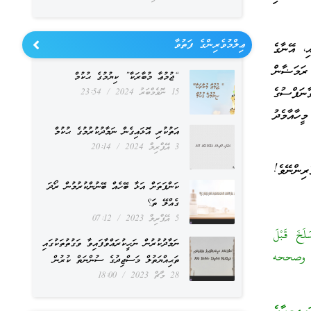
ޢިލްމުވެރިންގެ ފަތުވާ
، އޭނާގެ
 ރަމަޟާން
“ޖުމުޢާ މުބާރަކާ” ކިޔުމުގެ ޙުކުމް
ނަފްސުގެ
15 ނޮވެމްބަރު 2024
23:54
ީހާއާމެދު
އަތުކުރި އޮޅައިގެން ނަމާދުކުރުމުގެ ޙުކުމް
3 އޭޕްރިލް 2024
20:14
ިންނޭވެ!
ކަންފަތަށް އަޅާ ބޭހެއް ބޭނުންކުރުމުން ރޯދަ
ގެއްލޭ ތަ؟
5 އޭޕްރިލް 2023
07:12
لَخَ قَبْلَ
ނަމާދުކުރުން ނަހީކުރައްވާފައިވާ ވަގުތުތަކުގައި
رمذي وصححه
ތަޙިއްޔަތުލް މަސްޖިދުގެ ސުންނަތް ކުރުން
28 މާޗް 2023
18:00