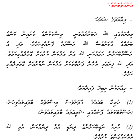
އެންގެވުމަށެވެ.”
– މިއާޔަތުގެ ޝަރަޙަ:
މިއާޔަތުގައި ﷲ ޚަބަރުދެއްވަނީ މީސްތަކުންގެ ތެރެއިން ކޮންމެ
ބަޔެއްގެ ގާތަށްވެސް ﷲ ރަސޫލެއް ފޮނުއްވިކަމެވެ. އަދި އެ
ރަސޫލުބޭކަލުން ހަމައެކަނި ﷲ އަށް އަޅުކަން ކުރުމަށް ގޮވާލެއްވިކަމެވެ.
އަދި ﷲ ފިޔަވައި އެހެން ފަރާތްތަކަށް އަޅުކަން ނުކުރުމަށް ގޮވައިލެއްވި
ކަމެވެ.
– މިއާޔަތުން ލިބިދޭ ފައިދާތައް:
(1) ހުރިހާ ބައެއްގެ ގާތަށްވެސް ރިސާލަތެއް ބާވައިލެއްވިކަން.
(ރަސޫލުބޭކަލެއް ފޮނުއްވައި ޝަރީޢަތެއް ބާވައިލެއްވެން)
(2) ހުރިހާ ނަބީބޭކަލުންގެ ދީނަކީ އެއް ދީނެއްކަން. އެއީ ﷲ
އެއްކައުވަންތަ ކުރުމެވެ.