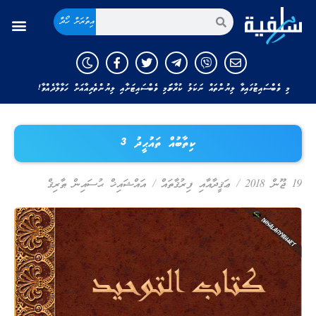
އިތުރަށް ހޯދާ
މި ވެބްސައިޓުގައިވާ ލިޔުންތައް ނަކަލު ކުރާނަމަ މި ވެބްސައިޓަށާއި ލިޔުންތެރިއާއަށް ހަވާލާދެއްވާ!
ކިތާބުއް ތައުޙީދު 3
19 ޖޫން 2018
/
ޢަޤީދާއާއި ފިރުޤާތައް
/
އައްޝައިޚް ޙުސައިން ޠާރިޤް