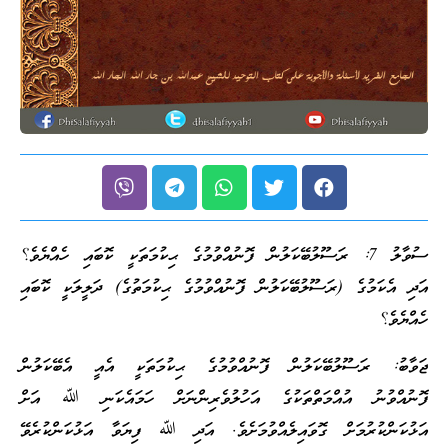
ސުވާލު 7: ރަސޫލުބޭކަލުން ފޮނުއްވުމުގެ ޙިކުމަތަކީ ކޮބައި ހެއްޔެވެ؟
އަދި އެކަމުގެ (ރަސޫލުބޭކަލުން ފޮނުއްވުމުގެ ޙިކުމަތުގެ) ދަލީލަކީ ކޮބައި
ހެއްޔެވެ؟
ޖަވާބު: ރަސޫލުބޭކަލުން ފޮނުއްވުމުގެ ޙިކުމަތަކީ އެއީ އެބޭކަލުން
ފޮނުއްވުނު އުއްމަތްތަކުގެ އަހުލުވެރިންނަށް ހަމައެކަނި ﷲ އަށް
އަޅުކަންކުރުމަށް ގޮވައިލެއްވުމަށެވެ. އަދި ﷲ ފިޔަވާ އަޅުކަންކުރެވޭ