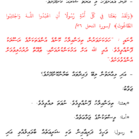
– ދެން އެއަށްފަހު މި އާޔަތް ޝަރަޙަ ކޮށްދޭށެވެ.
﴿وَلَقَدْ بَعَثْنَا فِي كُلِّ أُمَّةٍ رَّسُولًا أَنِ اعْبُدُوا اللَّـهَ وَاجْتَنِبُوا
الطَّاغُوتَ﴾ [سورة النحل ٣٦]
މާނައީ : “ހަމަކަށަވަރުން، ތިމަންއިލާހު ކޮންމެ އުންމަތަކަށްމެ ރަސޫލަކު
ފޮނުއްވީމެވެ. އެއީ ﷲ އަށް އަޅުކަންކުރުމަށާއި، ޠާޣޫތާ ދުރުހެލިވުމަށް
އެންގެވުމަށެވެ.”
– އަދި މިއާޔަތުން ލިބޭ ފައިދާތައް ބަޔާންކޮށްދޭށެވެ؟
ޖަވާބު:
*بعثنا: ތިމަންއިލާހު ފޮނުއްވީމެވެ. ނުވަތަ ލއްވީމެވެ. .
*أمة: މީސްތަކުންގެ ޖަމާޢަތެއް.
* رسول: ވަޙީގެ ޛަރީޢާއިން ވަކި ޝަރީޢަތެއް ބާވައިލެއްވި އަދި