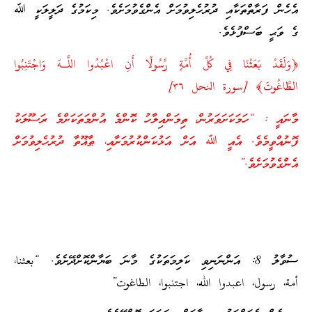
އެހެން ފަރާތްތަކާއި ދުރުހެލިވުމަށް އެންގެވުމަށެވެ. މިކަމުގެ ދަލީލަކީ ﷲ
ގެ ވަޙީ ބަސްފުޅެވެ.
﴿وَلَقَدْ بَعَثْنَا فِي كُلِّ أُمَّةٍ رَّسُولًا أَنِ اعْبُدُوا اللَّـهَ وَاجْتَنِبُوا
الطَّاغُوتَ﴾ [سورة النحل ٣٦]
މާނައީ : “ހަމަކަށަވަރުން، ތިމަންއިލާހު ކޮންމެ އުންމަތަކަށްމެ ރަސޫލަކު
ފޮނުއްވީމެވެ. އެއީ ﷲ އަށް އަޅުކަންކުރުމަށާއި، ޠާޣޫތާ ދުރުހެލިވުމަށް
އެންގެވުމަށެވެ.”
ސުވާލު 8: އަންނަނިވި ކަލިމަތަކުގެ މާނަ ބަޔާންކޮށްދޭށެވެ. “بعثنا،
أمة، رسول، اعبدوا الله، اجتنبوا، الطاغوت”