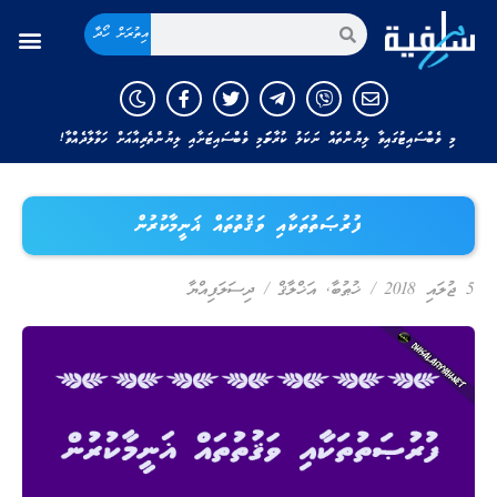
އިތުރަށް ހޯދާ
މި ވެބްސައިޓުގައިވާ ލިޔުންތައް ނަކަލު ކުރާނަމަ މި ވެބްސައިޓަށާއި ލިޔުންތެރިއާއަށް ހަވާލާދެއްވާ!
ފުރުޞަތުތަކާއި ވަޤުތުތައް ޣަނީމާކުރުން
5 ޖުލައި 2018
/
ޚުޠުބާ
,
އަޚްލާޤް
/
ދިސަލަފިއްޔާ