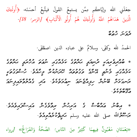
جعَلَني الله وإيَّاكُم مِمَّن يستمِعُ القَولَ فيتَّبِعُ أحسَنَه،
﴿أُولَئِكَ
الَّذِينَ هَدَاهُمُ اللَّهُ وَأُولَئِكَ هُمْ أُولُو الْأَلْبَابِ﴾ [الزمر: 18]
.
ދެވަނަ ޚުޠުބާ
الحمدُ لله وكفَى، وسلامٌ على عبادِه الذين اصطَفَى.
* ބުއްދިވެރިއަކީ ދުނިޔަވީ ޙަޔާތުގެ ކަމެއްގައި ނުވަތަ އުޚްރަވީ ޙަޔާތުގެ
ކަމެއްގައި މެނުވީ އޭނާގެ ވަގުތުތައް ހޭދަނުކުރާ މީހާއެވެ. ހުސްވަގުތަކީ
ރަނގަޅަށް ބޭނުން ހިފިއްޖެނަމަ ނިޢުމަތެކެވެ. އަދި ގެއްލުވާލައިފިނަމަ
ޢުޤޫބާތެކެވެ.
* އިބްނު ޢައްބާސް ގެ އަރިހުން ރިވާވެގެން އައިސްފައިވެއެވެ.
ރަސޫލުﷲ صلى الله عليه وسلم ޙަދީޘްކުރެއްވިއެވެ.
«نِعْمَتَانِ مَغْبُونٌ فِيهِمَا كَثِيرٌ مِنَ النَّاسِ: الصِّحَّةُ وَالفَرَاغُ» [رواه