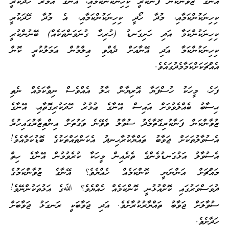
އޭނާގެ ޒުވާންކަން ފަނާކުރީ ކިހިނަކުންކަމާއި، އޭނާގެ އުމުރު ހޭދަކުރީ
ކިހިނަކުންކަމާއި، މުދާ ހޯދީ ކިހިނަކުންކަމާއި، އެ މުދާ ހޭދަކުރީ
ކިހިނަކުންކަމާ އަދި ހަށިގަނޑު (ހުރިހާ ގުނަވަންތަކެއް) ބޭނުންކުރީ
ކިހިނަކުންކަމާ އަދި އޭނާއަށް ދެއްވި ޢިލްމުން ޢަމަލުކުރީ ކޮން
އެއްޗަކަށްކަމާމެދުގައެވެ.
ފަހެ، މީހަކު ހުސްފަޔާ އޮރިޔާން ޙާލު އެއްވެސް ނިވާކަމެއް ނެތި
ޙިސާބު ބެއްލެވުމަށް އައިސް، އޭނާގެ ޢުމުރު ހޭދަކުރިގޮތާއި، އޭނާގެ
ޒުވާންކަން ފަނާކުރިގޮތާމެދު ސުވާލު ވެވޭނެ ވަގުތަށް އިންތިޒާރުގައިހުރެ
އެސުވާލުތަކަށް ޖަވާބު ތައްޔާކުރާހިނދު އެކަންތައްތަކުގެ ބޮޑުކަމާއެވެ!
އެސުވާލު އަޅުގަނޑުމެންގެ ތެރެއިން މީހަކާ ކުރެވުމުން އޭނާގެ ހިތް
މައްޗަށް އަންނަނީ ކޮންކަމެއް ހެއްޔެވެ؟ އޭނާގެ ޒުވާންކަމުގެ
ދުވަސްވަރުގައި ކޮށްއުޅުނީ ކޮންކަމެއް ހެއްޔެވެ؟ ﷲގެ އަޅުތަކުންނޭވެ!
ސުވާލަށް ޖަވާބު ތައްޔާރުކުރާށެވެ. އަދި ޖަވާބަކީ ރަނގަޅު ޖަވާބަށް
ހަދާށެވެ.