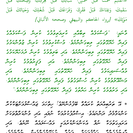
«اغْتَنِمْ خَمْسًا قَبْلَ خَمْسٍ: شَبَابَكَ قَبْلَ هِرَمِكَ، وَصِحَّتَكَ قَبْلَ
سَقَمِكَ، وَغِنَاءَكَ قَبْلَ فَقْرِكَ، وَفَرَاغَكَ قَبْلَ شُغْلِكَ، وَحَيَاتَكَ قَبْلَ
مَوْتِكَ» [رواه الحاكم والبيهقي وصححه الألباني]
މާނައީ: “ފަސްކަމެއް ތިބާއާއި ކުރިމަތިވުމުގެ ކުރިން ފަސްކަމެއްގެ
ފައިދާ ހެޔޮގޮތުގައި ލިބިގަންނާށެވެ. މުސްކުޅިވުމުގެ ކުރިން ޒުވާންކަމުގެ
ފައިދާ ހެޔޮގޮތުގައި ލިބިގަންނާށެވެ. އަދި ބަލިވުމުގެ ކުރިން ދުޅަހެޔޮކަމުގެ
ފައިދާ ހެޔޮގޮތުގައި ލިބިގަންނާށެވެ. އަދި ފަޤީރުވުމުގެ ކުރިން
މުއްސަނދިކަމުގެ ފައިދާ ހެޔޮގޮތުގައި ލިބިގަންނާށެވެ. އަދި
މަޝްޣޫލުވުމުގެ ކުރިން ހުސްވަގުތުގެ ފައިދާ ހެޔޮގޮތުގައި ލިބިގަންނާށެވެ.
އަދި މަރުވުމުގެ ކުރިން ޙަޔާތުގެ ފައިދާ ހެޔޮގޮތުގައި ލިބިގަންނާށެވެ.”
* އޭ ތަރުބިއްޔަތު ކުރައްވާ ބޭފުޅުންނޭވެ! ހިތްހަމަ ޖައްސާލުމަށްޓަކާކުރާ
ކަންކަމާމެދު ދަންނައެވެ. އިސްރާފުކުރުމަކާ ނުލައި އަދި މުންކަރާތްތަކަށް
އަރައިގަތުމަކާ ނުލާ އެކަންކަންކުރުމަކީ މައްސަލައެއް ނޫނެވެ. އަދި
ވާޖިބުވެގެންވާ ޙައްޤުތަކަށް ފަރުވާ ކުޑަކޮށްގެންވެސް ނުވާނެއެވެ.