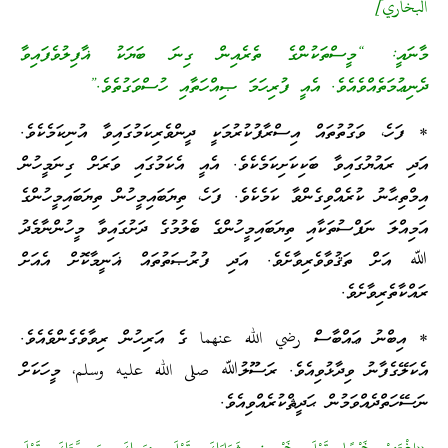
البخاري]
މާނައީ: “މީސްތަކުންގެ ތެރެއިން ގިނަ ބަޔަކު ޣާފިލުވެފައިވާ
ދެނިޢުމަތެއްވެއެވެ. އެއީ ފުރިހަމަ ޞިއްހަތާއި ހުސްވަގުތެވެ.”
* ފަހެ، ވަގުތުތައް އިސްރާފުކުރުމަކީ ދީންވެރިކަމުގައިވާ އުނިކަމެކެވެ.
އަދި ރައުޔުގައިވާ ބަކިކަށިކަމެކެވެ. އެއީ އެކަމުގައި ވަރަށް ގިނަމީހުން
އިމްތިޙާނު ކުރެއްވިގެންވާ ކަމެކެވެ. ފަހެ، ތިޔަބައިމީހުން ތިޔަބައިމީހުންގެ
އަމިއްލަ ނަފްސުތަކާއި ތިޔަބައިމީހުންގެ ބެލުމުގެ ދަށުގައިވާ މީހުންނާމެދު
ﷲ އަށް ތަޤުވާވެރިވާށެވެ. އަދި ފުރުޞަތުތައް ޣަނީމާކޮށް އެއަށް
ރައްކާތެރިވާށެވެ.
* އިބްނު ޢައްބާސް رضي الله عنهما ގެ އަރިހުން ރިވާވެގެންވެއެވެ.
އެކަލޭގެފާނު ވިދާޅުވިއެވެ. ރަސޫލުﷲ صلى الله عليه وسلم، މީހަކަށް
ނަސޭހަތްދެއްވަމުން ޙަދީޘްކުރެއްވިއެވެ.