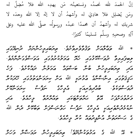
إنَّ الحمدَ لله، نحمدُه ونستعينُه، مَن يهدِه الله فلا مُضِلَّ له،
ومَن يُضلِل فلا هادِيَ له، وأشهدُ أن لا إله إلا الله وحدَه لا
شريك له، وأشهدُ أن محمدًا عبدُه ورسولُه، صلَّى الله عليه وعلى
آلِهِ وصحبِهِ وسلَّم تسليمًا كثيرًا.
* ﷲ ތަޢާލާއަށް ތަޤުވާވެރިވާށެވެ. ތިޔަބައިމީހުންނަށް ދުނިޔޭގައި
ލިބިފައިމިވާ ދުވަސްކޮޅުގައި ހެޔޮ ޢަމަލުކުރުމުގައި އަވަސްވެގަންނާށެވެ.
އަދި ތިޔަބައިމީހުން ބުނާ ބަސްތައް ޢަމަލުން ދައްކާށެވެ. ފަހެ
ޙަޤީޤަތުގައި އިންސާނާގެ ޢުމުރަކީ ﷲ އަށް ކިޔަމަންގަތުމުގައި ހޭދަކުރާ
ދުވަސްތަކެވެ. ބުއްދިވެރިއަކީ އެމީހާގެ ނަފްސު ކިޔަމަންކޮށް
މަރުވުމަށްފަހު އޮތް ޙަޔާތަށްޓަކައި ތައްޔާރުވާ މީހާއެވެ. އަދި
ނުކުޅެދުންތެރިއަކީ އެމީހާގެ ނަފްސު ހަވާނަސްފަށް ތަބާކޮށް ދެން ﷲ
ގެ ޙަޟްރަތުން އުންމީދުތައް ކުރާ މީހާއެވެ.
* އޭ ﷲ ގެ އަޅުތަކުންނޭވެ! ތިޔަބައިމީހުން ރަމަޟާން މަހަށް