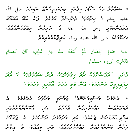
* ޝައްވާލު މަހު ހަރޯދަ ހިފުމަކީ ތިޔަބައިމީހުންގެ ނަބިއްޔާ صلى الله
عليه وسلم ގެ ހިދާޔަތުގެ ތެރެއިންވާ ކަމެކެވެ. ފަހެ، އަބޫ އައްޔޫބު
އަލްއަންޞާރީ رضي الله عنه ގެ އަރިހުން ރިވާވެގެންވެއެވެ.
ރަސޫލުﷲ صلى الله عليه وسلم ޙަދީޘްކުރެއްވިއެވެ.
«مَنْ صَامَ رَمَضَانَ ثُمَّ أَتْبَعَهُ سِتًّا مِنْ شَوَّالٍ، كَانَ كَصِيَامِ
الدَّهْرِ» [رواه مسلم]
މާނައީ: “ރަމަޟާންމަހު ރޯދަ ހިފުމަށްފަހު، ދެން ޝައްވާލުމަހު ހަ ރޯދަ
ހިފައިފިމީހާ ދަންނައެވެ. އޭނާ މުޅި އަހަރު ރޯދަހިފި ފަދައެވެ.”
* އެންމެހާ މުސްލިމުންނޭވެ! ޒަމާނަކީ މުދާފަދަ އެއްޗެކެވެ. އެ
ދެކަމަށްވެސް ރައްކަތެރިވާން ޖެހެއެވެ. އަދި އެބޭނުންކުރުމުގައި
އިޤްތިޞާދުކުރަން ޖެހެއެވެ. އަދި މުދަލާމެދު ދަންނައެވެ. އެ ޖަމާކޮށް
ފަހުން ބޭނުންކުރުމަށް ރައްކާކުރެވެއެވެ. އަދި ކިއެއްތަ، އެ އިތުރު