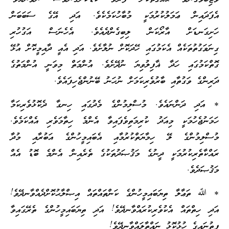
އެފަދައިން ޢަމަލުކުރުމަކީ މުބާހުކަމެކެވެ. އަދި އޭގެ ސަބަބަން
ހަށިގަނޑަށް އާރޯކަން ލިބިގެންދެއެވެ. އެހެނަސް އަގުހުރި
ގިނަވަގުތުތަކެއް އެކަމުގައި ހޭދަކޮށް ނުލާށެވެ. އަދި އެއީ ދާއިމީކޮށް އުޅޭ
ގޮތްކަމުގައި ހަދާ ޣާފިލުވިޔަ ނުދޭށެވެ. އުންމަތް މިވަނީ އުންމަތުގެ
ދަރިންގެ ވަގުތާއި ބާރުވެރިކަމަށް ނުހަނު ބޭނުންޖެހިފައެވެ.
* އަދި ދަންނައެވެ. މުސްލިމުންގެ މެދުގައި ހިނގާ ދެކޮޅުވެރިކަމާ
ހަމަނުޖެހުމަކީ މިއަދު ކުރިމަތިވެފައިވާ އެންމެ ހިތާމަވެރި އެއްކަމެވެ.
މުސްލިމުންގެ ލޭ ހިމާޔަތްކުރުމާއި އެބައިމީހުންގެ އަބުރާއި މުދާ
ރައްކާތެރިކުރުމަކީ ދީނުގެ މަޤުޞަދުތަކުގެ ތެރެއިން އެންމެ ބޮޑު އެއް
މަޤުޞަދެވެ.
* ﷲ ތަޢާލާ ތިޔަބައިމީހުންގެ ކަންތައްތައް އިޞްލާޙުކޮށްދެއްވާނދޭވެ!
އަދި ހިތްތައް އެކުވެރިކުރައްވާނދޭވެ! އަދި ތިޔަބައިމީހުންގެ ތެރޭގައިވާ
ފިތުނައިގެ ހުޅުކޮޅު ނައްތާލައްވާނދޭވެ!