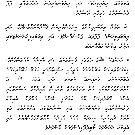
އަލްވަދާޢު ކިޔައިފިއެވެ. އެއީ ކިޔަމަންތެރިކަން އަދާކުރުމާއި، ފާފާ
ފުއްސެވުމުގެ މަތިވެރި މޫސުމެވެ.
ﷲ ތަޢާލާ، ތިޔަބައިމީހުންގެ ކިޔަމަންތެރިކަން ޤަބޫލުކުރައްވާނދޭވެ. އަދި
ތިޔަބައިމީހުންގެ ފާފާތައް ފުއްސަވާނދޭވެ. އަދި ތިޔަބައިމީހުންނަށްޓަކައި
އަޖުރު އިތުރުކުރައްވާނދޭވެ.
* އެއަށްފަހު ﷲގެ މަގުގައި ޘާބިތުވާށެވެ. އަދި އެއިލާހާ ކުއްތަންވާށެވެ.
ކިޔަމަންތެރިކަން އަދާކުރުމުގެ މަތީގައި ސާބިތުވުމަކީ ޢަމަލު ޤަބޫލުވިކަމުގެ
ޢަމާލާތްތަކުގެ ތެރެއިންވާ ކަމެކެވެ. އަދި އަޅަކު، ﷲ އާ
ކުއްތަންވުމަށްޓަކައި ކުރާ ޢަމަލުތަކުގެ ތެރެއިން، އެއިލާހުގެ ޙަޟްރަތުގައި
އެންމެ ލޮބުވެތިކަން ބޮޑު ޢަމަލަކީ އޭނާގެ މައްޗަށް އެއިލާހު
ފަރުޟުކުރެއްވި ކަންތައްތަކެވެ. އަދި ސުންނަތްތައް އަދާކުރުމުގެ މަތީ
އެއަޅާ ދެމިހުރިހާ ހިނދަކު، އެއަޅާ އެއިލާހާ ކުއްތަންވަމުންދެއެވެ. އެއީ
އެއިލާހު އެއަޅާދެކެ ލޯބިވެވޮޑިގެންފުމަށް ދާންދެނެވެ.