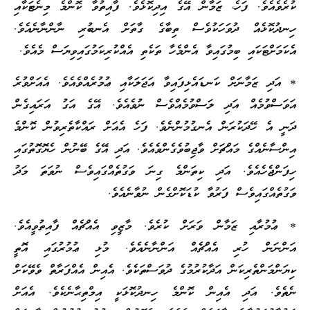
ކުރެވެއެވެ. ފަހެ، ޒަމާން އޭގެ އިދިކޮޅެވެ. ފާއިތުވާ ކޮންމެ މިނެޓަކާއި
ހިނދުކޮޅެއް ދުވަހަކުވެސް ތިބާގެ ގާތަށް އެނބުރި ނާންނާނެއެވެ.
އެކަމަށްޓަކައި ބިމުގައިވާ އެންމެހާ ތަކެތި އެއްކުރިކަމުގައިވިޔަސް މެއެވެ.
* އަދި ޒަމާނަށް ކަނޑައެޅިފައިވާ އަޖަލަކާއި ޢުމުރެއްވެއެވެ. އެއަށްވުރެ
އަވަސްވުމެއް އަދި ލަސްވުމެއްވެސް ނުވެއެވެ. އޭގެ އަގު އަރައިގެން
ދަނީ އެ ހޭދަކުރަން އެނގުމުންނެވެ. ފަހެ އެއަށް ރައްކާތެރިވުން ކޮންމެ
އިންސާނެއްގެ މައްޗަށް ވާޖިބުވެގެންވެއެވެ. އަދި އޭގެ ބޭނުން ހެޔޮގޮތުގައި
ހިފަންޖެހެއެވެ. އަދި ކިތަންމެ ގިނަ ވަގުތެއްގައިވެސް ނުވަތަ މަދު
ވަގުތެއްގައިވެސް ފަރުވާ ކުޑަކޮށްގެން ނުވާނެއެވެ.
* ޢުމުރާއި ޒަމާން ވަރަށް ކުރެވެ. މާޒީވި އެއްޗެއް ފާއިތުވީއެވެ.
އަންނަން ހުރި އެއްޗެއް އަންނާނެއެވެ. މުޅި ޢުމުރުގައި އޮތީ
ކިޔަންމަންތެރިކަން އަދާކުރުމުގެ ދުވަސްތަކެވެ. އެއިން އެއްފަރާތް ވެވޭކަށް
ނެތެވެ. އަދި އެއިން ކޮންމެ ހިނދުކޮޅަކީ އިމްތިޙާނެކެވެ. އެއަށް