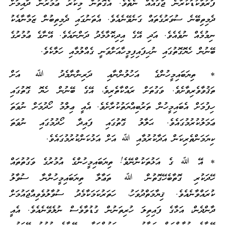
ފަރުވާކުޑަކުރާނެ ޖާގައެއް ނެތެވެ. އެގޮތުން މިކުރު ޢުމުރުން ދާއިމަށް
ދެމިތިބޭނެ ސުވަރުގެތައް ގަނެވޭނެއެވެ. އެތަނުގައި ދެމިތިބުން ޒަމާނާއެކު
ނިމުމެއް ނުވެއެވެ. އަދި އޭގެ އިދިކޮޅާމެދު ދަންނައެވެ. އޭނާގެ ޢުމުރުގެ
ބޭނުން ހެޔޮގޮތުގައި ނުހިފައިފިމީހާއަށްވަނީ ގެއްލުމާއި ހަލާކެވެ.
* ތިޔަބައިމީހުންގެ އަހުލުންނާއި ދަރިންނާމެދު ﷲ އަށް
ތަޤުވާވެރިވާށެވެ. ވަގުތަށް ރައްކާތެރިވެ، އޭގެ ބޭނުން ހެޔޮ ގޮތުގައި
ހިފުމަށް އެބައިމީހުން ތަރުބިއްޔަތުކުރާށެވެ. އެއީ ޢިލްމު ހޯދުމަށް ނުވަތަ
ޢަމަލުކުރުމުގައެވެ. ޙަލާލު ގޮތުގައި ފައިދާ ހޯދުމުގައި ނުވަތަ
ކިޔަމަންތެރިކަން އަދާކުރުމާއި ﷲ އަށް އަޅުކަންކުރުމުގައެވެ.
* އޭ ﷲ ގެ އަޅުތަކުންނޭވެ! ތިޔަބައިމީހުންގެ އުމުރުގެ ވަގުތުތައް
ހޭދަކުރި ގޮތާބެހޭގޮތުން ﷲ ތަޢާލާ ތިޔަބައިމީހުންނާ ސުވާލު
ކުރައްވާނެއެވެ. ޤިޔާމަތްދުވަހު، ހަތަރުކަމަކާމެދު ސުވާލުވެވިއްޖައުމަށް
ދާންދެން، އަޅާގެ ފައިތިލަ ހުރިތަނުން ގުޑުވާވެސް ނުލެވޭނެއެވެ. އެއީ