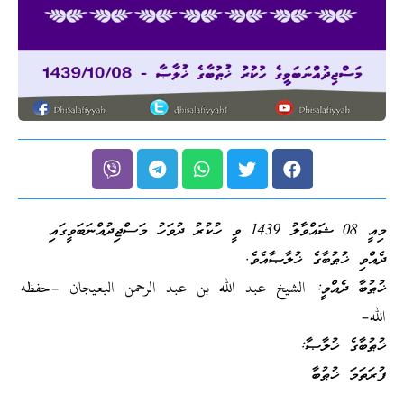
މިއީ 08 ޝައްވާލު 1439 ވީ ހުކުރު ދުވަހު މަސްޖިދުއްނަބަވީގައި
ދެއްވި ޚުޠުބާގެ ޚުލާޞާއެވެ.
ޚުޠުބާ ދެއްވީ: الشيخ عبد الله بن عبد الرحمن البعيجان –حفظه
الله–
ޚުޠުބާގެ ޚުލާޞާ:
ފުރަތަމަ ޚުޠުބާ