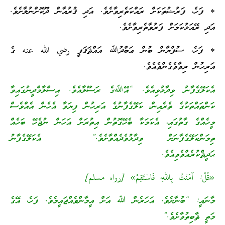
* ފަހެ، ފަރުޟުތަކަށް ރައްކަތެރިވާށެވެ. އަދި ޤުރުއާން ދޫކޮށްނުލާށެވެ.
އަދި ރޭއަޅުކަމަށް ފަރުވާތެރިވާށެވެ.
* ފަހެ، ސުފްޔާން ބުން ޢަބްދުﷲ އައްޘަޤަފީ رضي الله عنه ގެ
އަރިހުން ރިވާވެގެންވެއެވެ.
އެކަލޭގެފާނު ވިދާޅުވިއެވެ. “އޭﷲގެ ރަސޫލާއެވެ. އިސްލާމްދީނުގައިވާ
ކަންތައްތަކުގެ ތެރެއިން، ކަލޭގެފާނުގެ އަރިހުން ފިޔަވާ އެހެން އެއްވެސް
މީހެއްގެ ގާތުގައި، އެކަމަކާ ބެހޭގޮތުން އިތުރަށް އަހަން ނުޖެހޭ ބަހެއް
ތިމަންކަލޭގެފާނަށް ވިދާޅުވެދެއްވާށެވެ.” އެކަލޭގެފާނު
ޙަދީޘްކުރެއްވެވިއެވެ.
«قُلْ: آمَنْتُ بِاللهِ، فَاسْتَقِمْ» [رواه مسلم]
މާނައީ: “ބުނާށެވެ. އަހަރެން ﷲ އަށް އީމާންވެއްޖައީމެވެ. ފަހެ، އޭގެ
މަތީ ޘާބިތުވާށެވެ.”