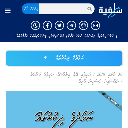
އިތުރަށް ހޯދާ
މި ވެބްސައިޓުގައިވާ ލިޔުންތައް ނަކަލު ކުރާނަމަ މި ވެބްސައިޓަށާއި ލިޔުންތެރިއާއަށް ހަވާލާދެއްވާ!
ނަމާދުގެ ޛިކުރުތައް – 4
30 ޖުލައި 2018
/
ޙަދީޘާއި އޭގެ ޢިލްމުތައް
,
ޙަދީޘްގެ ތަރުޖަމާ
/
އައްޝައިޚް ޙުސައިން ޠާރިޤް