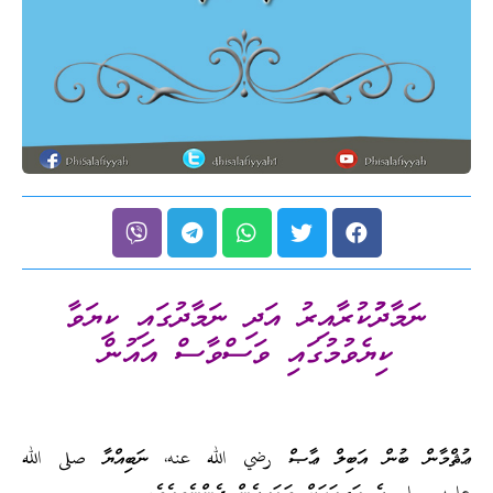
ނަމާދުުކުރާއިރު އަދި ނަމާދުގައި ކިޔަވާ
ކިޔެވުމުގައި ވަސްވާސް އައުން
ޢުޘްމާން ބުން އަބިލް ޢާޞް رضي الله عنه، ނަބިއްޔާ صلى الله