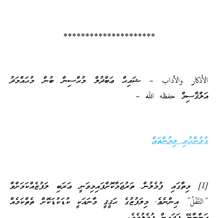
*********************
الأذكار والآداب – ޝައިޙް ޢަބްދުލް މުޙްސިން ބުން މުޙައްމަދު
އަލްޤާސިމް حفظه الله –
ގުޅުންހުރި ލިޔުންތައް
[1] މިތާގައި ފުމެލުން ތަރުޖަމާކޮށްފައިމިވަނީ ޢަރަބި ލަފުޒެއްކަމަށްވާ
“التَّفْلُ” އިންނެވެ. މިލަފުޒުގެ ޙަޤީޤީ މާނައަކީ ކުޑަކުޑަކޮށް ތެތްކަމެއް
އަންނާނޭ ފަދައިން ފުމެލުމެވެ.