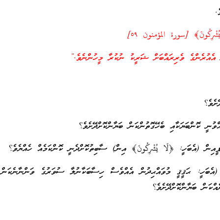
.
َا يُشْرِكُونَ﴾ [سورة المؤمنون ٥٩]
އެއުރެންގެ ވެރިރައްބަށް ޝަރީކު ނުކުރާ މީހުންނެވެ.”
ށެވެ؟
ވުނީ ކޮންބަޔަކާއި ބެހޭގޮތުންކަން ބަޔާންކޮށްދޭށެވެ؟
އިން (އެބަހީ: ﴿لَا يُشْرِكُونَ﴾ އިން) ސާބިތުކޮށްދެނީ ކޮންކަމެއް ހެއްޔެވެ؟
އެބަހީ: ޙަޤީޤީ މުވައްޙިދުން އެއްވެސް ހިސާބަކާނުލާ ސުވަރުގެ ވަންނާނެކަން 
ްކަން ބަޔާންކޮށްދޭށެވެ؟