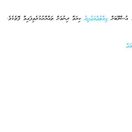
ގެ އުސްލޫބަށް
ކިތާބުއްތައުޙީދު
ކިޔަވާ ދިނުމަށް ތައްޔާރުކުރެވިފައިވާ ފޮތެކެވެ.
ައް