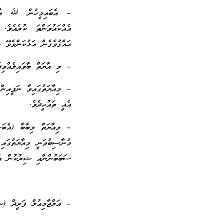
– އެބައިމީހުން ﷲ އާއެކ
އެއްކައުވަންތަ ކުރެއެވެ
ޙައްޤުވެގެން އަޅުކަންވެވޭ 
– މި އާޔަތް ބާވައިލެއްވިފ
– މިއާޔަތުގައިވާ ނަފީއިން
އެއީ ތައުޙީދެވެ.
– މިއާޔަތް މިބާބާ (އެބަހ
މުނާސިބުވަނީ މިއާޔަތުގައި
ސަބަބުންނާއި ޝިރުކުން އެއް
– އަލްޖާމިޢުލް ފަރީދް 