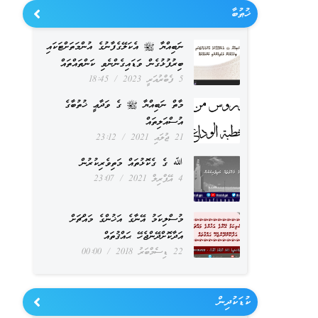
ޚުޠުބާ
ނަބިއްޔާ ﷺ އެކަލޭގެފާނުގެ އުންމަތަށްޓަކައި
ބިރުފުޅުގެން ވަޑައިގެންނެވި ކަންތައްތައް
5 ފެބްރުއަރީ 2023
18:45
މާތް ނަބިއްޔާ ﷺ ގެ ވަދާޢީ ޚުތުބާގެ
އުސްއަލިތައް
21 ޖުލައި 2021
23:12
ﷲ ގެ ގެކޮޅުތައް މަތިވެރިކުރުން
4 އޭޕްރިލް 2021
23:07
މުސްލިކަމު އޭނާގެ އަޚުންގެ މައްޗަށް
އަދާކޮށްދޭންޖެހޭ ޙައްޤުތައް
22 ޑިސެމްބަރު 2018
00:00
ކުޑަކުދިން