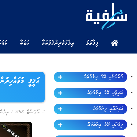
ފިލާވަޅު
ޢިލްމުވެރިންގެ ފަތުވާ
ޚުޠުބާ
ކުޑަކ
ޤުރުއާނާއި އޭގެ ޢިލްމުތައް
ޙަޤީޤީ މުވައްޙިދު
ޙަދީޘާއި އޭގެ ޢިލްމުތައް
ޢަޤީދާއާއި ފިރުޤާތައް
2 އޯގަސްޓް 2018
/
އީމާން
ފިޤުހާއި އޭގެ ޢިލްމުތައް