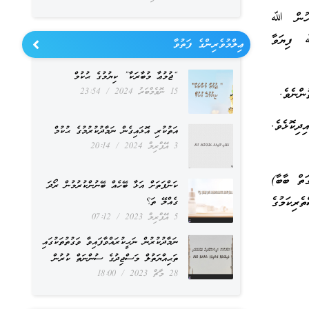
ީހުން ﷲ
ﷲ ފިޔަވާ
ޢިލްމުވެރިންގެ ފަތުވާ
“ޖުމުޢާ މުބާރަކާ” ކިޔުމުގެ ޙުކުމް
ންނެވެ.
15 ނޮވެމްބަރު 2024
23:54
ދިކޮޅެވެ.
އަތުކުރި އޮޅައިގެން ނަމާދުކުރުމުގެ ޙުކުމް
3 އޭޕްރިލް 2024
20:14
ތް ބާބާ)
ކަންފަތަށް އަޅާ ބޭހެއް ބޭނުންކުރުމުން ރޯދަ
ެރިކަމުގެ
ގެއްލޭ ތަ؟
5 އޭޕްރިލް 2023
07:12
ނަމާދުކުރުން ނަހީކުރައްވާފައިވާ ވަގުތުތަކުގައި
ތަޙިއްޔަތުލް މަސްޖިދުގެ ސުންނަތް ކުރުން
28 މާޗް 2023
18:00