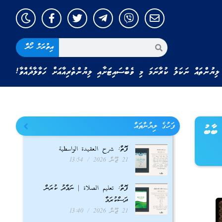
އިތުރަށް ހޯދާ
ލިޔުންތައް ނަކަލު ކުރާނަމަ މި ވެބްސައިޓަށާއި ލިޔުންތެރިއާއަށް ހަވާލާދެއްވާ!
ފަހުގެ ލިޔުންތައް
ބާބު
ފޮތް: شرح العقيدة الواسطية
21 ޖޫން 2026
13:54
ފޮތް: تعليم الصلاة | ނަމާދު ކުރަން
ދަސްކުރަމާ
21 ޖޫން 2026
13:40