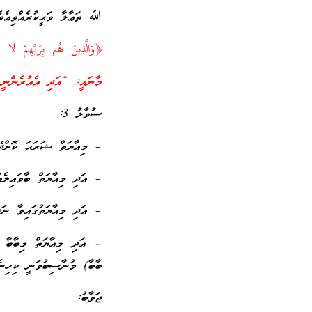
ﷲ ތަޢާލާ ވަޙީކުރެއްވިއެވެ
﴿وَالَّذِينَ هُم بِرَبِّهِمْ ل
މާނައީ: “އަދި އެއުރެންނީ 
ސުވާލު 3:
– މިއާޔަތް ޝަރަޙަ ކޮށްދޭ
– އަދި މިއާޔަތް ބާވައިލެއް
– އަދި މިއާޔަތުގައިވާ ނަފީ
– އަދި މިއާޔަތް މިބާބާ (
ބާބާ) މުނާސިބުވަނީ ކިހިނެއ
ޖަވާބު: