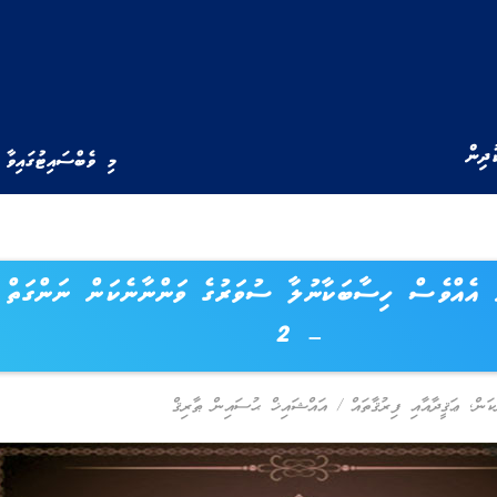
ުދިން
މި ވެބްސައިޓުގައިވާ 
ން އެއްވެސް ހިސާބަކާނުލާ ސުވަރުގެ ވަންނާނެކަން ނަންގަތް 
– 2
ކަން
,
ޢަޤީދާއާއި ފިރުޤާތައް
/
އައްޝައިޚް ޙުސައިން ޠާރިޤް