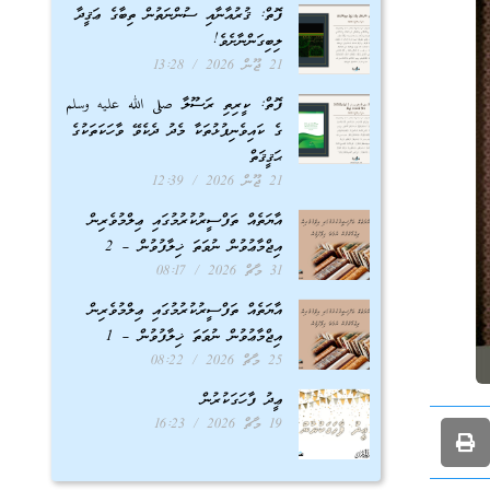
ފޮތް: ޤުރުއާނާއި ސުންނަތުން ތިބާގެ ޢަޤީދާ
ލިބިގަންނާށެވެ!
21 ޖޫން 2026
13:28
ފޮތް: ކީރިތި ރަސޫލާ صلى الله عليه وسلم
ގެ ކައިވެނިފުޅުތަކާ މެދު ދެކެވޭ ވާހަކަތަކުގެ
ޙަޤީޤަތް
21 ޖޫން 2026
12:39
އާޔަތެއް ތަފްސީރުކުރުމުގައި ޢިލްމުވެރިން
އިޖްމާޢުވުން ނުވަތަ ޚިލާފުވުން – 2
31 މާޗް 2026
08:17
އާޔަތެއް ތަފްސީރުކުރުމުގައި ޢިލްމުވެރިން
އިޖްމާޢުވުން ނުވަތަ ޚިލާފުވުން – 1
25 މާޗް 2026
08:22
ޢީދު ފާހަގަކުރުން
19 މާޗް 2026
16:23