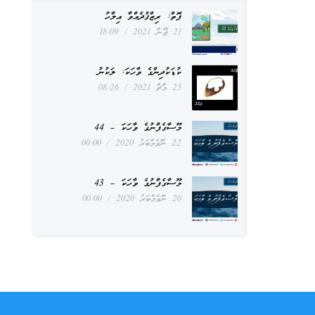
ފޮތް: ރިޒްޤުދެއްވާ އިލާހު
21 ޖޫން 2021
18:09
ކުޑަކުދިންގެ ވާހަކަ: ލަކުނު
25 މާޗް 2021
08:26
މޫސާގެފާނުގެ ވާހަކަ – 44
22 ނޮވެމްބަރު 2020
00:00
މޫސާގެފާނުގެ ވާހަކަ – 43
20 ނޮވެމްބަރު 2020
00:00