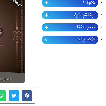
ޢަރަބިބަސް
ސިޔަރަތާއި ތާރީޚް
އަދަބާއި އަޚްލާޤު
ދުޢާއާއި ޛިކުރު