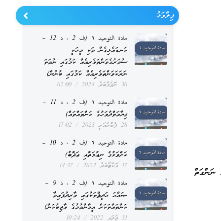
ފިލާވަޅު
مادة التوحيد ٦ (ف 2 ، د 12 –
ކަނޑައެޅިގެން ވަކި މީހަކީ
ސުވަރުގެވަންތަވެރިއެއް ކަމުގައި ނުވަތަ
ނަރަކަވަންތަވެރިއެއް ކަމުގައި ބުނުން)
30 ނޮވެމްބަރު 2024
02:00
مادة التوحيد ٦ (ف 2 ، د 11 –
ޤިޔާމަތްދުވަހުގެ ކަންތައްތައް)
28 ފެބްރުއަރީ 2023
17:02
مادة التوحيد ٦ (ف 2 ، د 10 –
ކަށްވަޅުގެ ނިޢުމަތާއި ޢަޛާބު)
17 އޮކްޓޯބަރު 2022
14:37
ނަންގަތް
مادة التوحيد ٦ (ف 2 ، د 9 –
ޞައްޙަ ޙަދީޘްތަކުގައި ވާރިދުފައިވާ
ކަންތައްތަކަށް އީމާންވުމުގެ ވާޖިބުކަން)
31 ޖުލައި 2022
10:24