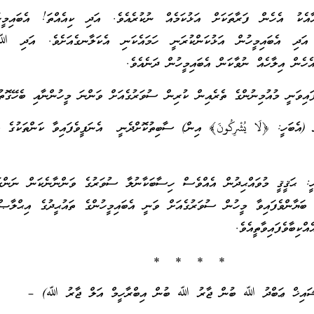
ު އެހެން ފަރާތަކަށް އަޅުކަމެއް ނުކުރެއެވެ. އަދި ކިއެއްތަ! އެބައިމ
. އަދި އެބައިމީހުން އަޅުކަންކުރަނީ ހަމައެކަނި އެކަލާނގެއަށެވެ. އަދި 
އެހެން އިލާހެއް ނުވާކަން އެބައިމީހުން ދަނެއެވެ.
ައިވަނީ މުއުމިނުންގެ ތެރެއިން ކުރިން ސުވަރުގެއަށް ވަންނަ މީހުންނާއި ބެހޭގޮތު
 (އެބަހީ: ﴿لَا يُشْرِكُونَ﴾ އިން) ސާބިތުކޮށްދެނީ އެނަފީވެފައިވާ ކަންތަކުގެ އި
ީ: ޙަޤީޤީ މުވައްޙިދުން އެއްވެސް ހިސާބަކާނުލާ ސުވަރުގެ ވަންނާނެކަން ނަންގަ
 ބަޔާންވެފައިވާ މީހުން ސުވަރުގެއަށް ވަނީ އެބައިމީހުންގެ ތައުޙީދުގެ އިޙްލާޞްތ
ކިބާވެފައިވާތީއެވެ.
* * * *
(ޝައިޚް ޢަބްދު ﷲ ބުން ޖާރު ﷲ ބުން އިބްރާހީމް އަލް ޖާރު ﷲ) –