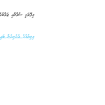
މިފޮތަކީ ސުވާލާއި ޖަވާބު
މިލިޔުމުގެ އެހެނިހެން ބައިތ