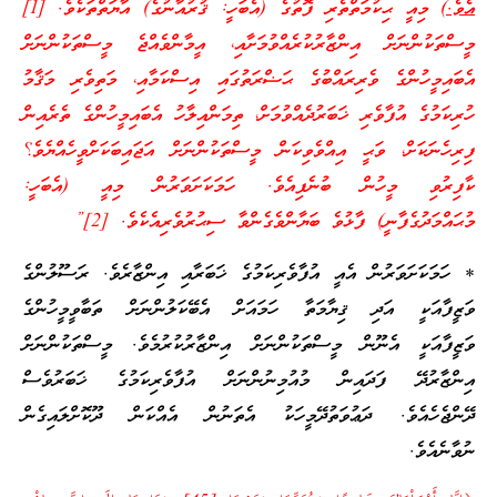
އެވެ.)
މިއީ ޙިކުމަތްތެރި ފޮތުގެ (އެބަހީ: ޤުރުއާނުގެ) އާޔަތްތަކެވެ. [1]
މީސްތަކުންނަށް އިންޒާރުކުރެއްވުމަށާއި، އީމާންވެއްޖެ މީސްތަކުންނަށް
އެބައިމީހުންގެ ވެރިރައްބުގެ ޙަޟްރަތުގައި އިސްކަމާއި، މަތިވެރި މަޤާމު
ހުރިކަމުގެ އުފާވެރި ޚަބަރުދެއްވުމަށް، ތިމަންއިލާހު އެބައިމީހުންގެ ތެރެއިން
ފިރިހެނަކަށް، ވަޙީ އިއްވެވިކަން މީސްތަކުންނަށް އަޖައިބަކަށްވީހެއްޔެވެ؟
ކާފިރުވި މީހުން ބުނެފިއެވެ. ހަމަކަށަވަރުން މިއީ (އެބަހީ:
މުޙައްމަދުގެފާނީ) ފާޅުވެ ބަޔާންވެގެންވާ ސިޙުރުވެރިއެކެވެ. [2]”
* ހަމަކަށަވަރުން އެއީ އުފާވެރިކަމުގެ ޚަބަރާއި އިންޒާރެވެ. ރަސޫލުންގެ
ވަޒީފާއަކީ އަދި ޤިޔާމަތާ ހަމައަށް އެބޭކަލުންނަށް ތަބާވީމީހުންގެ
ވަޒީފާއަކީ އެނޫން މީސްތަކުންނަށް އިންޒާރުކުރުމެވެ. މީސްތަކުންނަށް
އިންޒާރުދޭ ފަދައިން މުއުމިނުންނަށް އުފާވެރިކަމުގެ ޚަބަރުވެސް
ދޭންޖެހެއެވެ. ދަޢުވަތުދޭމީހަކު އެތަނުން އެއްކަން ދޫކޮށްލައިގެން
ނުވާނެއެވެ.