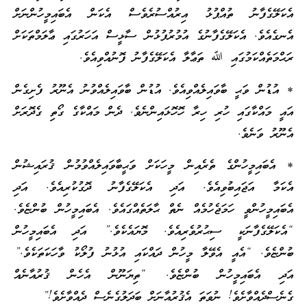
އެކަލޭގެފާނު ތުއްޕުޅު އިރުއްސުރެވެސް އެކަން އެބައިމީހުންނަށް
އެނގެއެވެ. އެކަލޭގެފާނުގެ އުމުރުފުޅުން ސާޅީސް އަހަރުގައި ޢާލަމްތަކަށް
ރަޙްމަތެއްކަމުގައި ﷲ ތަޢާލާ އެކަލޭގެފާނު ފޮނުއްވިއެވެ.
* އުޑުން ވަޙީ ބާވައިލެއްވިއެވެ. އުޑުން ބާވައިލެއްވުނު އެނޫރު ފެށިގެން
އައީ މައްކާގައި ހުރި ހިރާ ހޮހޮޅައިންނެވެ. ދެން މައްކާގެ ގޯތި ގެދޮރަށް
އެނޫރު ވަނެވެ.
* އެބައިމީހުންގެ ތެރެއިން މީހަކަށް ވަޙީބާވައިލެއްވުމުން ޤުރައިޝުން
އެކަމާ އަޖައިބުވިއެވެ. އަދި އެކަލޭގެފާނު ދޮގުކުރިއެވެ. އަދި
އެބައިމީހުންވީ ހަމަޖެހުމެއް ނެތް ޙާލަތެއްގައެވެ. އެބައިމީހުން ބުންޏެވެ.
“އެކަލޭގެފާނަކީ ސިޙުރުވެރިއެވެ. މޮޔައެކެވެ.” އަދި އެބައިމީހުން
ބުންޏެވެ. “އެއީ އެވޭލާ މީހުން ދައްކައި އުޅުނު ފުލޯކު ވާހަކަތަކެވެ.”
އަދި އެބައިމީހުން ބުންޏެވެ. “ތިޔަނޫން އެހެން ޤުރުއާނެއް
ގެނެސްދެއްވާށެވެ! ނުވަތަ އެޤުރުއާނަށް ބަދަލުގެނެސް ދެއްވާށެވެ!”