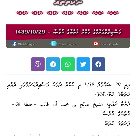
މިއީ 29 ޝައްވާލު 1439 ވީ ހުކުރު ދުވަހު މަސްޖިދުޙަރާމްގައި ދެއްވި
ޚުޠުބާގެ ޚުލާޞާއެވެ.
ޚުޠުބާ ދެއްވީ: الشيخ صالح بن محمد آل طالب –حفظه الله–
ޚުޠުބާގެ ޚުލާޞާ:
ފުރަތަމަ ޚުޠުބާ