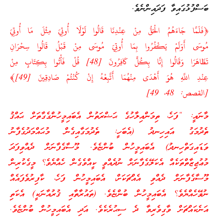
ބަސްފުޅުގައިވާ ފަދައިންނެވެ.
﴿فَلَمَّا جَاءَهُمُ الْحَقُّ مِنْ عِنْدِنَا قَالُوا لَوْلَا أُوتِيَ مِثْلَ مَا أُوتِيَ
مُوسَى أَوَلَمْ يَكْفُرُوا بِمَا أُوتِيَ مُوسَى مِنْ قَبْلُ قَالُوا سِحْرَانِ
تَظَاهَرَا وَقَالُوا إِنَّا بِكُلٍّ كَافِرُونَ [48] قُلْ فَأْتُوا بِكِتَابٍ مِنْ
عِنْدِ اللَّهِ هُوَ أَهْدَى مِنْهُمَا أَتَّبِعْهُ إِنْ كُنْتُمْ صَادِقِينَ [49]﴾
[القصص: 48، 49]
މާނައީ: “ފަހެ، ތިމަންއިލާހުގެ ޙަޟްރަތުން އެބައިމީހުންގެގާތަށް ޙައްޤު
ތެދުމަގު އައިހިނދު (އެބަހީ: ތެދުމަގާއިގެން މުޙައްމަދުގެފާނު
ވަޑައިގަތްހިނދު) އެބައިމީހުން ބުންޏެވެ. މޫސާގެފާނަށް ދެއްވިފަދަ
މުޢުޖިޒާތްތަކެއް އެކަލޭގެފާނަށް ނުދެއްވީ ކީއްވެގެން ހެއްޔެވެ؟ މީގެކުރިން
މޫސާގެފާނަށް ދެއްވި އެއްޗަކަށް، އެބައިމީހުން ފަހެ، ކާފިރުވެފައެއް
ނުވޭހެއްޔެވެ؟ އެބައިމީހުން ބުންޏެވެ. (ތައުރާތާއި ޤުރުއާނަކީ) އެކަތި
އަނެކައްޗަށް ވާގިވެރިވާ ދެ ސިޙުރެކެވެ. އަދި އެބައިމީހުން ބުންޏެވެ.