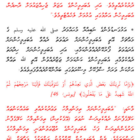
ދުރުކުރެއްވީމެވެ. އަދި އެބައިމީހުންގެ އަޖަލު ޖެހިއްޖައުމަށް ދާނދެން،
އެބައިމީހުން އަރާމުގައި އުޅުމަށް ލެހެއްޓެވީމެވެ.”
* އަޅުގަނޑުމެންގެ ނަބިއްޔާ މުޙައްމަދު صلى الله عليه وسلم ގެ
މައްޗަށް އޮތީ އެބައިމީހުންނަށް ދަޢުވަތު ދެއްވާ އެބައިމީހުންނަށް
އެދަޢުވަތު ފޯރުކޮށްދެއްވުންކަމާއި، އަދި އެބައިމީހުންނަށް ހިދާޔަތު
ދެއްކެވުމާއި އެބައިމީހުންގެ ކަންކަމަށް ޖަޒާދެއްވުން އޮތީ ﷲ ތަޢާލާ
އަށްކަން ވަރަށް ސާފުކޮށް މިސޫރަތުގައި ބަޔާންކޮށްދެއްވާފައިވެއެވެ.
﴿وَإِمَّا نُرِيَنَّكَ بَعْضَ الَّذِي نَعِدُهُمْ أَوْ نَتَوَفَّيَنَّكَ فَإِلَيْنَا مَرْجِعُهُمْ ثُمَّ
اللَّهُ شَهِيدٌ عَلَى مَا يَفْعَلُونَ﴾ [يونس: 46]
މާނައީ: “އެބައިމީހުންނަށް ތިމަންއިލާހު ވަޢުދުކުރެއްވި ބައެއްކަންތައް
ކަލޭގެފާނަށް ދެއްކެވިޔަސް، ނުވަތަ (އޭގެކުރިން) ތިމަންއިލާހު ކަލޭގެފާނު
މަރުގެންނެވިޔަސް ފަހެ، އެބައިމީހުންގެ ރުޖޫޢަވުންވަނީ ތިމަންއިލާހުގެ
ޙަޟްރަތަށެވެ. ދެން އެބައިމީހުން ކޮށްއުޅުނު ކަންތަކުގެ މައްޗަށް ﷲ