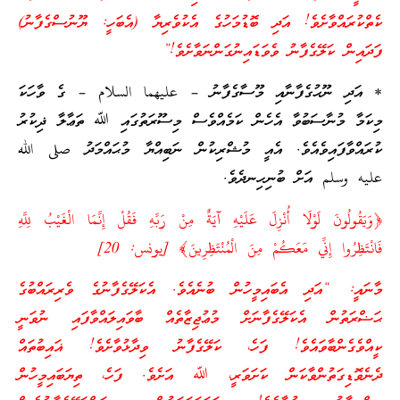
ކެތްކުރައްވާށެވެ! އަދި ބޮޑުމަހުގެ އެކުވެރިޔާ (އެބަހީ: ޔޫނުސްގެފާނު)
ފަދައިން ކަލޭގެފާނު ވެވަޑައިނުގަންނަވާށެވެ!”
* އަދި ނޫޙުގެފާނާއި މޫސާގެފާނު – عليهما السلام – ގެ ވާހަކަ
މިކަމާ މުނާސަބުވާ އެހެން ކަމެއްވެސް މިސޫރަތުގައި ﷲ ތަޢާލާ ޛިކުރު
ކުރައްވާފައިވެއެވެ. އެއީ މުޝްރިކުން ނަބިއްޔާ މުޙައްމަދު صلى الله
عليه وسلم އަށް ބުނިހިނދެވެ.
﴿وَيَقُولُونَ لَوْلَا أُنْزِلَ عَلَيْهِ آيَةٌ مِنْ رَبِّهِ فَقُلْ إِنَّمَا الْغَيْبُ لِلَّهِ
فَانْتَظِرُوا إِنِّي مَعَكُمْ مِنَ الْمُنْتَظِرِينَ﴾ [يونس: 20]
މާނައީ: “އަދި އެބައިމީހުން ބުނެއެވެ. އެކަލޭގެފާނުގެ ވެރިރައްބުގެ
ޙަޟްރަތުން އެކަލޭގެފާނަށް މުޢުޖިޒާތެއް ބާވައިލައްވާފައި ނުވަނީ
ކީއްވެގެންބާވައެވެ! ފަހެ، ކަލޭގެފާނު ވިދާޅުވާށެވެ! ޣައިބުތައް
ދެނެވޮޑިގަތުންވާކަން ކަށަވަރީ، ﷲ އަށެވެ. ފަހެ، ތިޔަބައިމީހުން