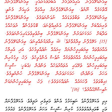
ތިމަންކަލޭގެފާނު އަމިއްލަފުޅަށް އެބަދަލުކުރުމަކީ، ތިމަންކަލޭގެފާނަށް
އޮތްކަމެއް ނޫނެވެ. ތިމަންކަލޭގެފާނަށް އިއްވަވާ ވަޙީއަށް މެނުވީ،
ތިމަންކަލޭގެފާނު ތަބާވެވަޑައެއް ނުގަންނަވަމެވެ. ތިމަންކަލޭގެފާނުގެ
ވެރިރައްބަށް ތިމަންކަލޭގެފާނު އުރެދިއްޖެނަމަ، ބޮޑުވެގެންވާ ދުވަހެއްގެ
ޢަޛާބަށް ހަމަކަށަވަރުން ތިމަންކަލޭގެފާނު ބިރުވެތިވެވަޑައިގަންނަވަމެވެ.
[15] ކަލޭގެފާނު ވިދާޅުވާށެވެ! ﷲ އިރާދަކުރެއްވިނަމަ، ތިމަންކަލޭގެފާނު
އެއާޔަތްތައް ތިޔަބައިމީހުންނަށް ކިޔައެއް ނުދެއްވީމުހެވެ. އަދި އެއިލާހު
ތިޔަބައިމީހުންނަށް އެއާޔަތްތަކެއް ނުވެސް އެންގެވީހެވެ. ފަހެ، މީގެކުރިން
ތިޔަބައިމީހުންގެ ތެރޭގައި އެތައްދުވަހެއް ވަންދެން (އެބަހީ: ސާޅީސް
އަހަރު ވަންދެން) ހަމަކަށަވަރުން ތިމަންކަލޭގެފާނު ހުންނެވީމެވެ.
(މިބާވަތުގެ ވާހަކައެއް ނުދައްކަވަމެވެ.) ފަހެ، ތިޔަބައިމީހުންނަކަށް
ނުވިސްނޭހެއްޔެވެ؟ [16]”
މިއީ އެކަލޭގެފާނުގެ ނަބީކަމުގެ އެންމެ މަތިވެރި ދަލީލެވެ. އެކަލޭގެފާނަށް
ވަޙީ ބާވައިލެއްވެވުމުގެ ކުރިން ސާޅީސް އަހަރު އެކަލޭގެފާނުގެ ޤައުމުގެ