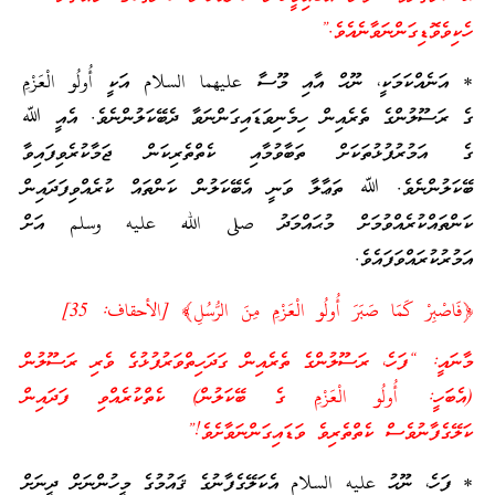
ހެކިވެވޮޑިގަންނަވާނެއެވެ.”
* އަނެއްކަމަކީ، ނޫޙް އާއި މޫސާ عليهما السلام އަކީ أُولُو الْعَزْمِ
ގެ ރަސޫލުންގެ ތެރެއިން ހިމެނިވަޑައިގަންނަވާ ދެބޭކަލުންނެވެ. އެއީ ﷲ
ގެ އަމުރުފުޅުތަކަށް ތަބާވުމާއި ކެތްތެރިކަން ޖަމާކުރެވިފައިވާ
ބޭކަލުންނެވެ. ﷲ ތަޢާލާ ވަނީ އެބޭކަލުން ކަންތައް ކުރެއްވިފަދައިން
ކަންތައްކުރެއްވުމަށް މުޙައްމަދު صلى الله عليه وسلم އަށް
އަމުރުކުރައްވަފައެވެ.
﴿فَاصْبِرْ كَمَا صَبَرَ أُولُو الْعَزْمِ مِنَ الرُّسُلِ﴾ [الأحقاف: 35]
މާނައީ: “ފަހެ، ރަސޫލުންގެ ތެރެއިން ގަދަހިތްވަރުފުޅުގެ ވެރި ރަސޫލުން
(އެބަހީ: أُولُو الْعَزْمِ ގެ ބޭކަލުން) ކެތްކުރެއްވި ފަދައިން
ކަލޭގެފާނުވެސް ކެތްތެރިވެ ވަޑައިގަންނަވާށެވެ!”
* ފަހެ، ނޫޙު عليه السلام އެކަލޭގެފާނުގެ ޤައުމުގެ މީހުންނަށް ދީނަށް