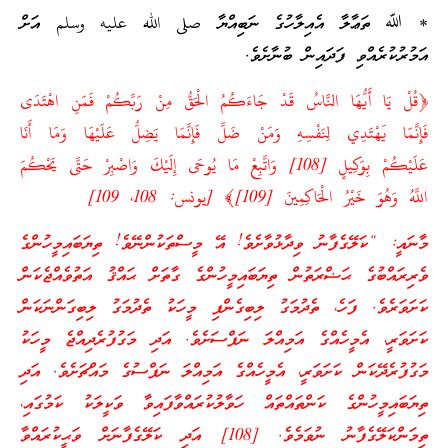
* ﷲ ތަޢާލާ އެއިލާހުގެ ނަބިއްޔާ صلى الله عليه وسلم އަށް
އަމުރުކުރެއްވި ފަދައިން ބުނާށެވެ.
﴿قُلْ يَا أَيُّهَا النَّاسُ قَدْ جَاءَكُمُ الْحَقُّ مِنْ رَبِّكُمْ فَمَنِ اهْتَدَى
فَإِنَّمَا يَهْتَدِي لِنَفْسِهِ وَمَنْ ضَلَّ فَإِنَّمَا يَضِلُّ عَلَيْهَا وَمَا أَنَا
عَلَيْكُمْ بِوَكِيلٍ [108] وَاتَّبِعْ مَا يُوحَى إِلَيْكَ وَاصْبِرْ حَتَّى يَحْكُمَ
اللَّهُ وَهُوَ خَيْرُ الْحَاكِمِينَ [109]﴾ [يونس: 108، 109]
މާނައީ: “ކަލޭގެފާނު ވިދާޅުވާށެވެ! އޭ މީސްތަކުންނޭވެ! ތިޔަބައިމީހުންގެ
ވެރިރައްބުގެ ޙަޟްރަތުން ތިޔަބައިމީހުންގެ ގާތަށް ޙައްޤު އަތުވެއްޖެކަން
ކަށަވަރެވެ. ފަހެ، ތެދުމަގު ލިބިގެންފި މީހަކު ތެދުމަގު ލިބިގަންނަކަން
ކަށަވަރީ، އެމީހެއްގެ އަމިއްލަ ނަފްސަށެވެ. އަދި މަގުފުރެދިއްޖެ މީހަކު
މަގުފުރެދޭކަން ކަށަވަރީ، އެމީހެއްގެ އަމިއްލަ ނަފްސުގެ މައްޗަށެވެ. އަދި
ތިޔަބައިމީހުންގެ ކަންތައްތައް ހަވާލުކުރައްވާފައިވާ ވަކީލަކު ކަމުގައި،
ތިމަންކަލޭގެފާނު ނުވަމެވެ. [108] އަދި ކަލޭގެފާނަށް ވަޙީކުރައްވާ