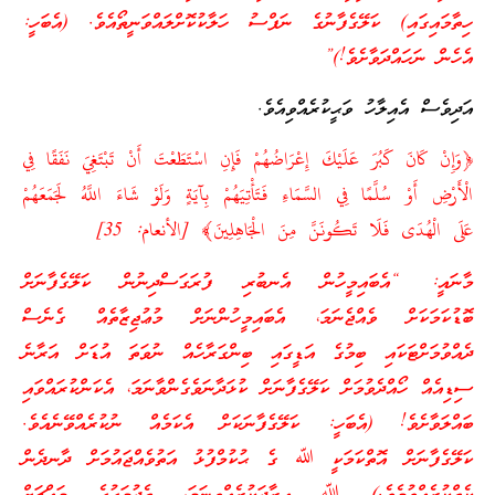
ހިތާމައިގައި) ކަލޭގެފާނުގެ ނަފްސު ހަލާކުކޮށްލައްވަނީތޯއެވެ. (އެބަހީ:
އެހެން ނަހައްދަވާށެވެ!)”
އަދިވެސް އެއިލާހު ވަޙީކުރެއްވިއެވެ.
﴿وَإِنْ كَانَ كَبُرَ عَلَيْكَ إِعْرَاضُهُمْ فَإِنِ اسْتَطَعْتَ أَنْ تَبْتَغِيَ نَفَقًا فِي
الْأَرْضِ أَوْ سُلَّمًا فِي السَّمَاءِ فَتَأْتِيَهُمْ بِآيَةٍ وَلَوْ شَاءَ اللَّهُ لَجَمَعَهُمْ
عَلَى الْهُدَى فَلَا تَكُونَنَّ مِنَ الْجَاهِلِينَ﴾ [الأنعام: 35]
މާނައީ: “އެބައިމީހުން އެނބުރި ފުރަގަސްދިނުން ކަލޭގެފާނަށް
ބޮޑުކަމަކަށް ވެއްޖެނަމަ، އެބައިމީހުންނަށް މުޢުޖިޒާތެއް ގެނެސް
ދެއްވުމަށްޓަކައި ބިމުގެ އަޑީގައި ބިންގަރާހެއް ނުވަތަ އުޑަށް އަރާނެ
ސިޑިއެއް ހޯއްދެވުމަށް ކަލޭގެފާނަށް ކުޅަދާނަވެގެންވާނަމަ، އެކަންކުރައްވައި
ބައްލަވާށެވެ! (އެބަހީ: ކަލޭގެފާނަކަށް އެކަމެއް ނުކުރެއްވޭނެއެވެ.
ކަލޭގެފާނަށް އޮތްކަމަކީ ﷲ ގެ ޙުކުމްފުޅު އަތުވެއްޖައުމަށް ދާނދެން