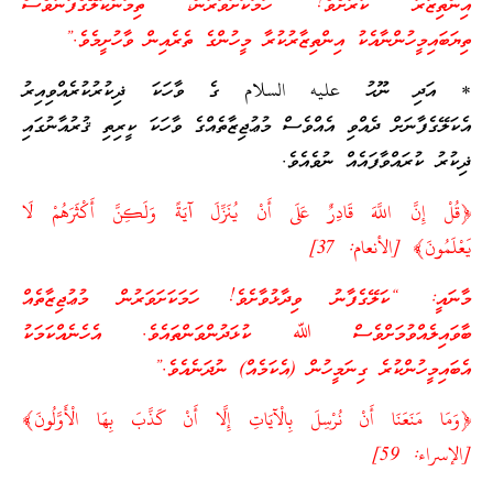
އިންތިޒާރު ކުރާށެވެ! ހަމަކަށަވަރުން، ތިމަންކަލޭގެފާނުވެސް
ތިޔަބައިމީހުންނާއެކު އިންތިޒާރުކުރާ މީހުންގެ ތެރެއިން ވާހުށީމެވެ.”
* އަދި ނޫޙު عليه السلام ގެ ވާހަކަ ޛިކުރުކުރެއްވިއިރު
އެކަލޭގެފާނަށް ދެއްވި އެއްވެސް މުޢުޖިޒާތެއްގެ ވާހަކަ ކީރިތި ޤުރުއާނުގައި
ޛިކުރު ކުރައްވާފައެއް ނުވެއެވެ.
﴿قُلْ إِنَّ اللَّهَ قَادِرٌ عَلَى أَنْ يُنَزِّلَ آيَةً وَلَكِنَّ أَكْثَرَهُمْ لَا
يَعْلَمُونَ﴾ [الأنعام: 37]
މާނައީ: “ކަލޭގެފާނު ވިދާޅުވާށެވެ! ހަމަކަށަވަރުން މުޢުޖިޒާތެއް
ބާވައިލެއްވުމަށްވެސް ﷲ ކުޅަދުންވަންތައެވެ. އެހެނެއްކަމަކު
އެބައިމީހުންކުރެ ގިނަމީހުން (އެކަމެއް) ނުދަނެއެވެ.”
﴿وَمَا مَنَعَنَا أَنْ نُرْسِلَ بِالْآيَاتِ إِلَّا أَنْ كَذَّبَ بِهَا الْأَوَّلُونَ﴾
[الإسراء: 59]