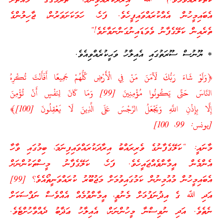
ކެތްކުރެއްވުމެވެ.) ﷲ އިރާދަކުރެއްވިނަމަ، ތެދުމަގުގެ މައްޗަށް
އެބައިމީހުން އެއްކުރައްވައިފީހެވެ. ފަހެ، ހަމަކަށަވަރުން، ޖާހިލުންގެ
ތެރެއިން ކަލޭގެފާނު ވެވަޑައިނުގަންނަވާށެވެ!”
* ޔޫނުސް ސޫރަތުގައި އެއިލާހު ވަޙީކުރެއްވިއެވެ.
﴿وَلَوْ شَاءَ رَبُّكَ لَآمَنَ مَنْ فِي الْأَرْضِ كُلُّهُمْ جَمِيعًا أَفَأَنْتَ تُكْرِهُ
النَّاسَ حَتَّى يَكُونُوا مُؤْمِنِينَ [99] وَمَا كَانَ لِنَفْسٍ أَنْ تُؤْمِنَ
إِلَّا بِإِذْنِ اللَّهِ وَيَجْعَلُ الرِّجْسَ عَلَى الَّذِينَ لَا يَعْقِلُونَ [100]﴾
[يونس: 99، 100]
މާނައީ: “ކަލޭގެފާނުގެ ވެރިރައްބު އިރާދަކުރައްވައިފިނަމަ، ބިމުގައި ވާހާ
އެންމެން އީމާންވެއްޖައީހެވެ. ފަހެ، ކަލޭގެފާނު މީސްތަކުންނަށް
އެބައިމީހުން މުއުމިނުން ކަމުގައިވުމަށް މަޖުބޫރު ކުރައްވަނީތޯއެވެ؟ [99]
އަދި ﷲ ގެ އިޛުނަފުޅަށް މެނުވީ، އީމާންވުމެއް އެއްވެސް ނަފްސަކަށް
ނެތެވެ. އަދި ނުވިސްނާ މީހުންނަށް، އެއިލާހު ޢަޛާބު ދެއްވާހުށްޓެވެ.