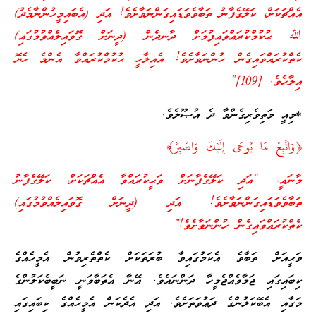
އެއްޗަކަށް، ކަލޭގެފާނު ތަބާވެވަޑައިގަންނަވާށެވެ! އަދި (އެބައިމީހުންނާމެދު)
ﷲ ޙުކުމްކުރައްވައިފުމަށް ދާނދެން (ދީނަށް ގޮވައިލެއްވުމުގައި)
ކެތްކުރައްވައިގެން ހުންނަވާށެވެ! އެއިލާހީ ޙުކުމްކުރައްވާ އެންމެ ހެޔޮ
އިލާހެވެ. [109]”
*މިއީ މަތިވެރިގެންވާ ދެ އުޞޫލެވެ.
﴿وَاتَّبِعْ مَا يُوحَى إِلَيْكَ وَاصْبِرْ﴾
މާނައީ: “އަދި ކަލޭގެފާނަށް ވަޙީކުރައްވާ އެއްޗަކަށް، ކަލޭގެފާނު
ތަބާވެވަޑައިގަންނަވާށެވެ! އަދި (ދީނަށް ގޮވައިލެއްވުމުގައި)
ކެތްކުރައްވައިގެން ހުންނަވާށެވެ!”
ވަޙީއަށް ތަބާވެ އެކަމުގައިވާ ބުރަތަކަށް ކެތްތެރިވުން އެމީހެއްގެ
ކިބައިގައި ޖަމާވެއްޖެމީހާ ދަންނައެވެ. އޭނާ އެތަބާވަނީ ނަބީބެކަލުންގެ
މަގާއި އެބޭކަލުންގެ ދަޢުވަތަށެވެ. އަދި އެދެކަން އެމީހެއްގެ ކިބައިގައި