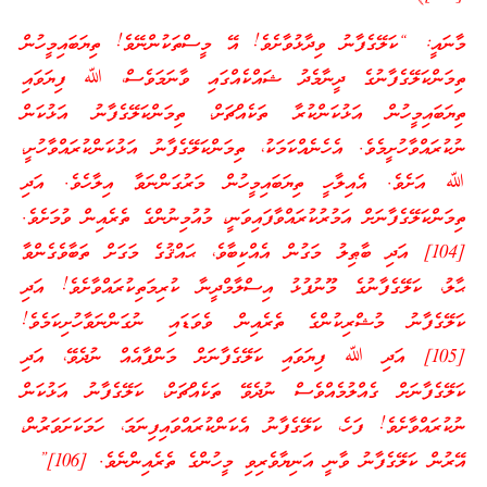
މާނައީ: “ކަލޭގެފާނު ވިދާޅުވާށެވެ! އޭ މީސްތަކުންނޭވެ! ތިޔަބައިމީހުން
ތިމަންކަލޭގެފާނުގެ ދީނާމެދު ޝައްކެއްގައި ވާނަމަވެސް، ﷲ ފިޔަވައި
ތިޔަބައިމީހުން އަޅުކަންކުރާ ތަކެއްޗަށް، ތިމަންކަލޭގެފާނު އަޅުކަން
ނުކުރައްވާހުށީމެވެ. އެހެނެއްކަމަކު، ތިމަންކަލޭގެފާނު އަޅުކަންކުރައްވާހުށީ،
ﷲ އަށެވެ. އެއިލާހީ ތިޔަބައިމީހުން މަރުގަންނަވާ އިލާހެވެ. އަދި
ތިމަންކަލޭގެފާނަށް އަމުރުކުރައްވާފައިވަނީ، މުއުމިނުންގެ ތެރެއިން ވުމަށެވެ.
[104] އަދި ބާޠިލު މަގުން އެއްކިބާވެ، ޙައްޤުގެ މަގަށް ތަބާވެގެންވާ
ޙާލު، ކަލޭގެފާނުގެ މޫނުފުޅު އިސްލާމްދީނާ ކުރިމަތިކުރައްވާށެވެ! އަދި
ކަލޭގެފާނު މުޝްރިކުންގެ ތެރެއިން ވެވަޑައި ނުގަންނަވާހުށިކަމެވެ!
[105] އަދި ﷲ ފިޔަވައި ކަލޭގެފާނަށް މަންފާއެއް ނުދެވޭ، އަދި
ކަލޭގެފާނަށް ގެއްލުމެއްވެސް ނުދެވޭ ތަކެއްޗަށް، ކަލޭގެފާނު އަޅުކަން
ނުކުރައްވާށެވެ! ފަހެ، ކަލޭގެފާނު އެކަންކުރައްވައިފިނަމަ، ހަމަކަށަވަރުން،
އޭރުން ކަލޭގެފާނު ވާނީ އަނިޔާވެރިވި މީހުންގެ ތެރެއިންނެވެ. [106]”