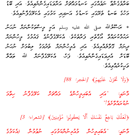
ބަރާވެގެންވާ ނަވެއްގައި ކަނޑުމައްޗަށް އަރާވަޑައިގެންނެވިއެވެ. އަދި ބޮޑު
މަހުގެ ބަނޑު ތެރޭގައި ކަނޑުގެ އަނދިރި ކަމުގައި އެކަލޭގެފާނުވިއެވެ.
* ރަސޫލުﷲ صلى الله عليه وسلم އަކީ މީސްތަކުންނަށް ނުހަނު
ރަޙުމްކުރައްވާ އޯގާތެރި ފަރާތެކެވެ. އެކަލޭގެފާނުގެ ޤައުމުގެ މީހުންނަށް
ދީނަށް ގޮވާލެއްވިއެވެ. އަދި އެމީހުންނަށް ތެދުމަގު ލިބުމަށް ނުހަނު
ބޮޑަށް އެދިވަޑައިގެންނެވިއެވެ. ފަހެ، އެކަލޭގެފާނަށް ﷲ ތަޢާލާ
ވަޙީކުރެއްވިއެވެ.
﴿وَلَا تَحْزَنْ عَلَيْهِمْ﴾ [الحجر: 88]
މާނައީ: “އަދި އެބައިމީހުންގެ މައްޗަށް ކަލޭގެފާނު ހިތާމަ
ނުކުރައްވާށެވެ!”
﴿لَعَلَّكَ بَاخِعٌ نَفْسَكَ أَلَّا يَكُونُوا مُؤْمِنِينَ﴾ [الشعراء: 3]
މާނައީ: “އެބައިމީހުން މުއުމިނުންކަމުގައި ނުވުމުން (އެކަމުގެ