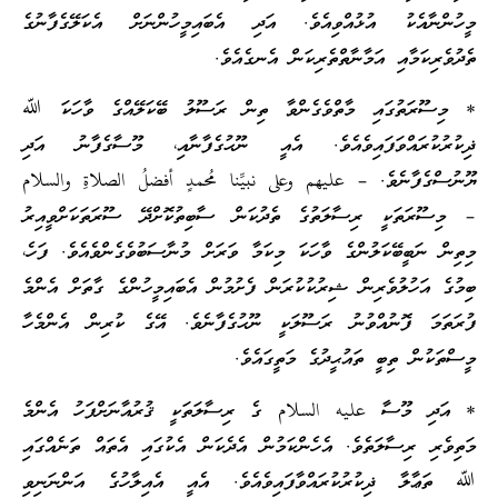
މީހުންނާއެކު އުޅުއްވިއެވެ. އަދި އެބައިމީހުންނަށް އެކަލޭގެފާނުގެ
ތެދުވެރިކަމާއި އަމާނާތްތެރިކަން އެނގެއެވެ.
* މިސޫރަތުގައި މާތްވެގެންވާ ތިން ރަސޫލު ބޭކަލޭއްގެ ވާހަކަ ﷲ
ޛިކުރުކުރައްވަފައިވެއެވެ. އެއީ ނޫޙުގެފާނާއި، މޫސާގެފާނު އަދި
ޔޫނުސްގެފާނެވެ. – عليهم وعلى نبيِّنا مُحمدٍ أفضلُ الصلاةِ والسلام
– މިސޫރަތަކީ ރިސާލަތުގެ ތެދުކަން ސާބިތުކޮށްދޭ ސޫރަތަކަށްވީއިރު
މިތިން ނަބީބޭކަލުންގެ ވާހަކަ މިކަމާ ވަރަށް މުނާސަބުވެގެންވެއެވެ. ފަހެ،
ބިމުގެ އަހުލުވެރިން ޝިރުކުކުރަން ފެށުމުން އެބައިމީހުންގެ ގާތަށް އެންމެ
ފުރަތަމަ ފޮނުއްވުނު ރަސޫލަކީ ނޫޙުގެފާނެވެ. އޭގެ ކުރިން އެންމެހާ
މީސްތަކުން ތިބީ ތައުޙީދުގެ މަތީގައެވެ.
* އަދި މޫސާ عليه السلام ގެ ރިސާލަތަކީ ޤުރުއާނަށްފަހު އެންމެ
މަތިވެރި ރިސާލަތެވެ. އެހެންކަމުން އެދެކަން އެކުގައި އެތައް ތަނެއްގައި
ﷲ ތަޢާލާ ޛިކުރުކުރައްވާފައިވެއެވެ. އެއީ އެއިލާހުގެ އަންނަނިވި