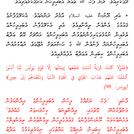
ދޮގުކުރިއެވެ. ދެން ފަހެ، ﷲ ތަޢާލާ އެބައިމީހުން ޣަރަޤުކުރެއްވިއެވެ.
* އަދި ޔޫނުސް عليه السلام އާމެދު ދަންނައެވެ. އެކަލޭގެފާނުގެ
ޤައުމުގެ އެންމެން އީމާންވިއެވެ. އެއީ އެކަލޭގެފާނު އެބައިމީހުންގެ
ތެރެއިން ނުކުމެވަޑައިގެންނެވުމުން، އެބައިމީހުންގެ މައްޗަށް އޮތް ޢަޛާބު
އެބައިމީހުންނަށް ފެނުމުން ﷲ ގެ ޙަޟްރަތަށް ރުޖޫޢަވެ، ދުޢާކުރުމުން،
އެބައިމީހުންގެ ކިބައިން އެޢަޛާބު އުފުއްލެވިއެވެ.
﴿فَلَوْلَا كَانَتْ قَرْيَةٌ آمَنَتْ فَنَفَعَهَا إِيمَانُهَا إِلَّا قَوْمَ يُونُسَ لَمَّا آمَنُوا
كَشَفْنَا عَنْهُمْ عَذَابَ الْخِزْيِ فِي الْحَيَاةِ الدُّنْيَا وَمَتَّعْنَاهُمْ إِلَى حِينٍ﴾
[يونس: 98]
މާނައީ: “ފަހެ، ރަށެއްގެ މީހުން، އެބައިމީހުންގެ އީމާންކަމުން
މަންފާކުރާނޭ ގޮތުގައި، އީމާންވީނަމަ ކިހާރަނގަޅު ހެއްޔެވެ!
އެހެނެއްކަމަކު، ޔޫނުސްގެފާނުގެ ޤައުމުގެމީހުން އީމާންވުމުން، ތިމަންއިލާހު
އެބައިމީހުންގެ ކިބައިން ދުނިޔޭގެ ޙަޔާތުގައި ނިކަމެތިކަމުގެ ޢަޛާބު