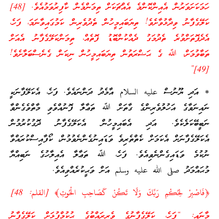
ހަމަކަށަވަރުން އެއިންކޮންމެ އެއްޗަކަށް ތިމަންމެން ކާފިރުވަމުއެވެ. [48]
ކަލޭގެފާނު ވިދާޅުވާށެވެ! ތިޔަބައިމީހުން ތެދުވެރިން ކަމުގައިވާނަމަ، ފަހެ،
އެދެފޮތަށްވުރެ ތެދުމަގު ދެއްކުންބޮޑު ފޮތެއް، ތިމަންކަލޭގެފާނު އެއަށް
ތަބާވުމަށް، ﷲ ގެ ޙަޟްރަތުން ތިޔަބައިމީހުން ނިކަން ގެނެސްބަލާށެވެ!
[49]”
* އަދި ޔޫނުސް عليه السلام އާމެދު ދަންނައެވެ. ފަހެ، އެކަލޭފާނަކީ
ނައިނަވާގެ އަހުލުވެރިންގެ ގާތަށް ﷲ ތަޢާލާ ފޮނުއްވެވި މާތްވެގެންވާ
ނަބީބޭކަލެކެވެ. އަދި އެބައިމީހުން އެކަލޭގެފާނު ދޮގުކުރުމުން
އެކަލޭގެފާނަށް އެކަމަށް ކެތްތެރިވެ ވަޑައިނުގެންނެވުމުން، ކޯފާއިސްކުރައްވާ
ނުކުމެ ވަޑައިގެންނެވިއެވެ. ފަހެ، ﷲ ތަޢާލާ އެއިލާހުގެ ނަބިއްޔާ
މުޙައްމަދު صلى الله عليه وسلم އަށް ވަޙީކުރެއްވިއެވެ.
﴿فَاصْبِرْ لِحُكْمِ رَبِّكَ وَلَا تَكُنْ كَصَاحِبِ الْحُوتِ﴾ [القلم: 48]
މާނައީ: “ފަހެ، ކަލޭގެފާނުގެ ވެރިރައްބުގެ ޙުކުމްފުޅަށް ކަލޭގެފާނު