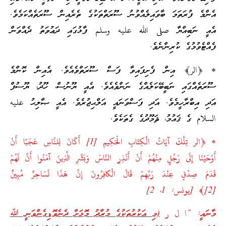
އެންމެ ފުރަތަމަ ބާވައިލެއްވުނު ސޫރަތްތަކުގެ ތެރެއިން ސޫރަތެއްކަމެވެ.
އެއީ ނަބިއްޔާ صلى الله عليه وسلم ފާޅުގައި ދަޢުވަތު ދެއްވަން
ފެއްޓެވުމުގެ ކުރިންނެވެ.
* ﴿الر﴾ އިން ފެށިފައިވާ ފަސް ސޫރަތްވެއެވެ. އެއިން ކޮންމެ
ސޫރަތެއްގައި ނަބީބޭކަލެއްގެ ނަންވެއެވެ. އެއީ ޔޫނުސް، ހޫދު، ޔޫސުފް
އަދި އިބްރާހީމެވެ. އަދި ފަސްވަނައީ އަލްޙިޖުރެވެ. އެއީ ޞާލިޙު عليه
السلام ގެ ޤައުމު، ޘަމޫދުގެ ގެތަކެވެ.
* ﴿الر تِلْكَ آيَاتُ الْكِتَابِ الْحَكِيمِ [1] أَكَانَ لِلنَّاسِ عَجَبًا أَنْ
أَوْحَيْنَا إِلَى رَجُلٍ مِنْهُمْ أَنْ أَنْذِرِ النَّاسَ وَبَشِّرِ الَّذِينَ آمَنُوا أَنَّ لَهُمْ
قَدَمَ صِدْقٍ عِنْدَ رَبِّهِمْ قَالَ الْكَافِرُونَ إِنَّ هَذَا لَسَاحِرٌ مُبِينٌ
[2]﴾ [يونس: 1، 2]
މާނައީ: “ا ل ر
(މި އަކުރުތަކުގެ މުރާދު މޮޅަށް ދެނެވޮޑިގެންވަނީ ﷲ