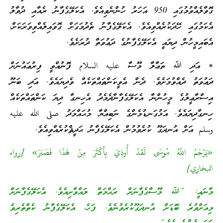
ގޮވާލެއްވުމުގައި 950 އަހަރު ހުންނެވިއެވެ. އެކަލޭގެފާނު ރެއާއި ދުވާލު
އެކަމުގައި ހޭދަކުރެއްވިއެވެ. އެކަލޭގެފާނު ތެދުމަގަށް ގޮވައިލެއްވިވަރަކަށް،
އެބައިމީހުން ދިޔައީ އެކަލޭގެފާނުގެ ދަޢުވަތާ ދުރަށެވެ.
* އަދި ﷲ ތަޢާލާ މޫސާ عليه السلام ފޮނުއްވީ ފިރުޢައުނަށް
ދަޢުވަތު ދެއްވުމަށެވެ. ދެން އެވީކަންތައްތަކެއް ވެދިޔައެވެ. އަދި ބަނޫ
އިސްރާޢީލުގެ މީހުންނާ އެކަލޭގެފާނާދެމެދު އެހިނގާ ދިޔަ ކަންތައްތަކެއް
ހިނގާދިޔައެވެ. އަޅުގަނޑުމެންގެ ނަބިއްޔާ މުޙައްމަދު صلى الله عليه
وسلم އަށް އުނދަގޫ ކުރެވުމުން އެކަލޭގެފާނު ޙަދީޘްކުރެއްވިއެވެ.
«يَرْحَمُ اللَّهُ مُوسَى لَقَدْ أُوذِيَ بِأَكْثَرَ مِنْ هَذَا فَصَبَرَ» [رواه
البخاري]
މާނައީ: “ﷲ މޫސާގެފާނަށް ރަޙްމަތް ލައްވާށިއެވެ. އެކަލޭގެފާނަށް
މިއަށްވުރެ ބޮޑަށް އުނދަގޫކުރެވުނެވެ. ފަހެ، އެކަލޭގެފާނު ކެތްތެރިވެ