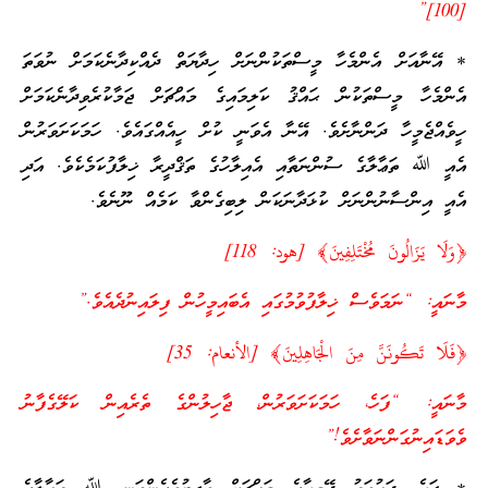
[100]”
* އޭނާއަށް އެންމެހާ މީސްތަކުންނަށް ހިދާޔަތް ދެއްކިދާނެކަމަށް ނުވަތަ
އެންމެހާ މީސްތަކުން ޙައްޤު ކަލިމައިގެ މައްޗަށް ޖަމާކުރެވިދާނެކަމަށް
ހީވެއްޖެމީހާ ދަންނާށެވެ. އޭނާ އެވަނީ ކުށް ހީއެއްގައެވެ. ހަމަކަށަވަރުން
އެއީ ﷲ ތަޢާލާގެ ސުންނަތާއި އެއިލާހުގެ ތަޤްދީރާ ޚިލާފުކަމެކެވެ. އަދި
އެއީ އިންސާނުންނަށް ކުޅަދާނަކަން ލިބިގެންވާ ކަމެއް ނޫނެވެ.
﴿وَلَا يَزَالُونَ مُخْتَلِفِينَ﴾ [هود: 118]
މާނައީ: “ނަމަވެސް ޚިލާފުވުމުގައި އެބައިމީހުން ފިލައިނުދެއެވެ.”
﴿فَلَا تَكُونَنَّ مِنَ الْجَاهِلِينَ﴾ [الأنعام: 35]
މާނައީ: “ފަހެ، ހަމަކަށަވަރުން، ޖާހިލުންގެ ތެރެއިން ކަލޭގެފާނު
ވެވަޑައިނުގަންނަވާށެވެ!”