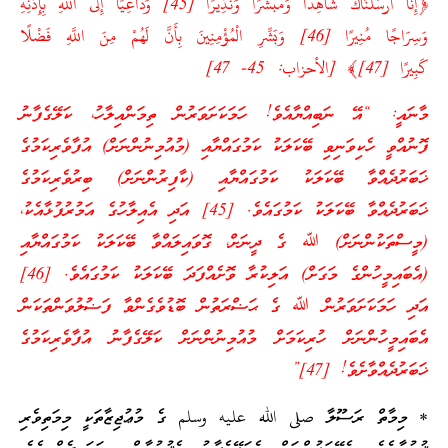
﴿إِنَّا أَرْسَلْنَاكَ شَاهِدًا وَمُبَشِّرًا وَنَذِيرًا [45] وَدَاعِيًا إِلَى اللَّهِ بِإِذْنِهِ
وَسِرَاجًا مُنِيرًا [46] وَبَشِّرِ الْمُؤْمِنِينَ بِأَنَّ لَهُمْ مِنَ اللَّهِ فَضْلًا
كَبِيرًا [47]﴾ [الأحزاب: 45- 47]
މާނައީ: “އޭ ނަބިއްޔާއެވެ! ހަމަކަށަވަރުން ތިމަންއިލާހު، ކަލޭގެފާނު
ފޮނުއްވީ ހެކިވަނިވި ބޭކަލަކު ކަމުގައްޔާއި (މުއުމިނުންނަށް) އުފާވެރިކަމުގެ
ޚަބަރުދެއްވާ ބޭކަލަކު ކަމުގައްޔާއި (ކާފިރުންނަށް) ބިރުވެރިކަމުގެ
ޚަބަރުދެއްވާ ބޭކަލަކު ކަމުގައެވެ. [45] އަދި އެއިލާހުގެ އަމުރުފުޅާއެކު،
(މީސްތަކުންނަށް) ﷲ ގެ ދީނަށް، ގޮވައިލައްވާ ބޭކަލަކު ކަމުގައްޔާއި
(އެބައިމީހުންގެ މަގަށް) އަލިކުރާ ވޮށެއްފަދަ ބޭކަލަކު ކަމުގައެވެ. [46]
އަދި ހަމަކަށަވަރުން ﷲ ގެ ޙަޟްރަތުން ބޮޑުވެގެންވާ ފަޟުލުވަންތަކަން
އެބައިމީހުންނަށް ހުރިކަމަށް މުއުމިނުންނަށް ކަލޭގެފާނު އުފާވެރިކަމުގެ
ޚަބަރުދެއްވާށެވެ! [47]”
* މިމާތް ރަސޫލާ صلى الله عليه وسلم ގެ މުޢުޖިޒާތަކީ މިމަތިވެރި