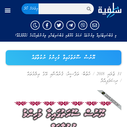
އިތުރަށް ހޯދާ
މި ވެބްސައިޓުގައިވާ ލިޔުންތައް ނަކަލު ކުރާނަމަ މި ވެބްސައިޓަށާއި ލިޔުންތެރިއާއަށް ހަވާލާދެއްވާ!
ޔޫނުސް ސޫރަތުގައިވާ މުހިންމު ނުކުތާތައް
31 ޖުލައި 2018
/
ޚުޠުބާ
,
ތަފްސީރު
,
ޤުރުއާނާއި އޭގެ ޢިލްމުތައް
/
ދިސަލަފިއްޔާ