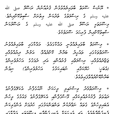
* ޔޫނުސް ސޫރަތް ބާވައިލެއްވުމުން ޤުރުއާނުން ރަސޫލާ صلى الله
عليه وسلم ގެ ރިސާލަތުގެ ތެދުކަން އިތުރަށް ސާބިތުކޮށްދިނެވެ.
މިސޫރަތަކީ ރަސޫލާ صلى الله عليه وسلم ގެ ރަސޫލުކަން
ސާބިތުކޮށްދިން ފުރިހަމަ ސޫރަތެކެވެ.
* މިސޫރަތް ބާވައިލެއްވުނީ މައްކާގައެވެ. މައްކާގައި ބާވައިލެއްވުނު
ސޫރަތްތަކުގައި ތައުޙީދު ބަޔާން ކޮށްދެއްވާ، އަލުން ދިރުއްވުމާއި
ޖަޒާދެއްވުމާއި، ރިސާލަތާއި ޤުރުއާނާއި އަދި ދެމަގުގެ އަހުލުވެރިންގެ
(އެބަހީ: ހެޔޮކަމާއި ނުބައިކަމުގެ އަހުލުވެރިންގެ) ނިމުން
ބަޔާންކޮށްދެއްވާފައިވެއެވެ.
* މިސޫރަތާމެދު ވިސްނައިފި މީހަކަށް، ނޫޙުގެފާނު އެކަލޭގެފާނުގެ
ދަޢުވަތު ފާޅުކުރެއްވިކަމާއި މޫސާގެފާނާއި އެކަލޭގެފާނުގެ ޤައުމުގެ މީހުން
އެބައިމީހުންގެ ގެތައް ނަމާދުކުރާ ތަންތަންކަމުގައި ހެދުމަށް އެންގެވިކަން
ފެނިގެންދާނެއެވެ. އަދި އެމީހަކަށް އެނގިގެންދާނީ މިސޫރަތަކީ މައްކާގައި