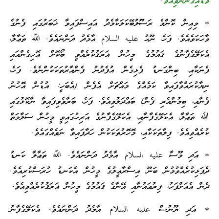
ވަޑައިގެންނެވިއެވެ.”
* މިއިން ކޮންމެ ރަސޫލުބޭކަލަކާމެދު އައިސްފައިވާ ޚަބަރުގައި ފެނުގެ
ވާހަކަވެއެވެ. ފަހެ، ނޫޙު عليه السلام އާމެދު ދަންނައެވެ. ﷲ ތަޢާލާ،
އެކަލޭގެފާނުގެ ޤައުމުގެ މީހުން ޣަރަޤުކުރެއްވީ ބޯކޮށް އޮހިގެންއައި
ފެނަކާއި، ބިންގަނޑު ފެޅިގެން އުފެދުނު ފެންއާރުތަކަކުންނެވެ. ފަހެ،
ނިޔާކުރައްވާފައިވާ ކަމެއްގެ މައްޗަށް އެފެން (އެބަހީ: އުޑުން އޮހުނު
ފެނާއި، ބިމުންއެރި ފެން) ބައްދަލުވިއެވެ. ފަހެ، ބަރާވެވިފައިވާ ނާކޮޅުގައި
ﷲ ތަޢާލާ، އެކަލޭގެފާނާއި، އެކަލޭގެފާނުގެ އަރިހުގައިވީ މީހުން ސަލާމަތް
ކުރެއްވިއެވެ. ފިލާތަކަކާއި، މޮހޮރުތަކަކުން ހަދާފައިވާ ނަވެއްގައެވެ.
* އަދި މޫސާ عليه السلام އާމެދު ދަންނައެވެ. ﷲ ތަޢާލާ ކަނޑު
ދެފަޅިކުރެއްވުމުން ބަނޫ އިސްރާޢީލުގެ މީހުން އެކަނޑު ހުރަސްކުރިއެވެ.
ދެން އެއަށްފަހު، ފިރުޢައުނާއި އޭނާގެ ޤައުމުގެ މީހުން ޣަރަޤުކުރެއްވިއެވެ.
* އަދި ޔޫނުސް عليه السلام އާމެދު ދަންނައެވެ. އެކަލޭގެފާނު