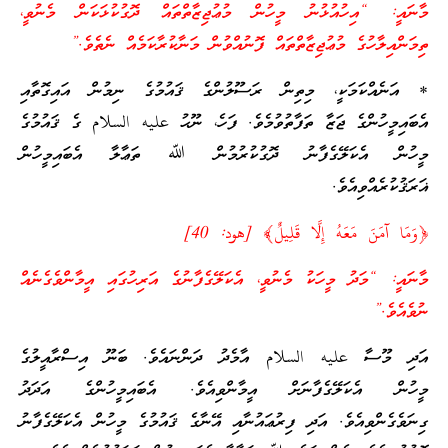
މާނައީ: “އިހުއުޅުނު މީހުން މުޢުޖިޒާތްތައް ދޮގުކުޅަކަން މެނުވީ،
ތިމަންއިލާހުގެ މުޢުޖިޒާތްތައް ފޮނުއްވުން މަނާކުރާކަމެއް ނެތެވެ.”
* އަނެއްކަމަކީ، މިތިން ރަސޫލުންގެ ޤައުމުގެ ނިމުން އައިގޮތާއި
އެބައިމީހުންގެ ޖަޒާ ތަފާތުވުމެވެ. ފަހެ، ނޫޙު عليه السلام ގެ ޤައުމުގެ
މީހުން އެކަލޭގެފާނު ދޮގުކުރުމުން ﷲ ތަޢާލާ އެބައިމީހުން
ޣަރަޤުކުރެއްވިއެވެ.
﴿وَمَا آمَنَ مَعَهُ إِلَّا قَلِيلٌ﴾ [هود: 40]
މާނައީ: “މަދު މީހަކު މެނުވީ، އެކަލޭގެފާނުގެ އަރިހުގައި އީމާންވެގެނެއް
ނުވެއެވެ.”
އަދި މޫސާ عليه السلام އާމެދު ދަންނައެވެ. ބަނޫ އިސްރާއީލުގެ
މީހުން އެކަލޭގެފާނަށް އީމާންވިއެވެ. އެބައިމީހުންގެ އަދަދު
ގިނަވެގެންވިއެވެ. އަދި ފިރުޢައުނާއި އޭނާގެ ޤައުމުގެ މީހުން އެކަލޭގެފާނު