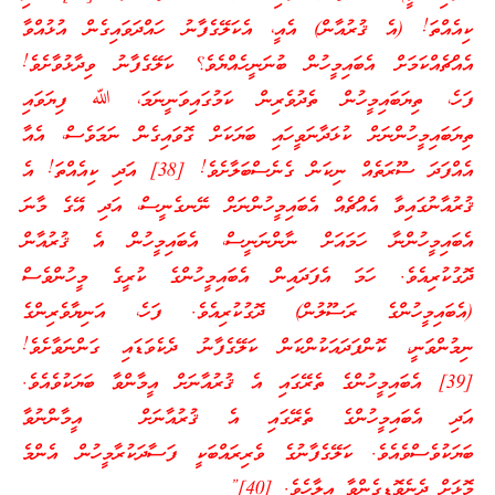
ކިއެއްތަ! (އެ ޤުރުއާން) އެއީ، އެކަލޭގެފާނު ހައްދަވައިގެން އުޅުއްވާ
އެއްޗެއްކަމަށް އެބައިމީހުން ބުނަނީހެއްޔެވެ؟ ކަލޭގެފާނު ވިދާޅުވާށެވެ!
ފަހެ، ތިޔަބައިމީހުން ތެދުވެރިން ކަމުގައިވަނީނަމަ، ﷲ ފިޔަވައި
ތިޔަބައިމީހުންނަށް ކުޅަދާނަވީހައި ބަޔަކަށް ގޮވައިގެން ނަމަވެސް، އެއާ
އެއްފަދަ ސޫރަތެއް ނިކަން ގެނެސްބަލާށެވެ! [38] އަދި ކިއެއްތަ! އެ
ޤުރުއާނުގައިވާ އެއްޗެއް އެބައިމީހުންނަށް ނޭނގެނީސް، އަދި އޭގެ މާނަ
އެބައިމީހުންނާ ހަމައަށް ނާންނަނީސް، އެބައިމީހުން އެ ޤުރުއާން
ދޮގުކުރިއެވެ. ހަމަ އެފަދައިން އެބައިމީހުންގެ ކުރީގެ މީހުންވެސް
(އެބައިމީހުންގެ ރަސޫލުން) ދޮގުކުރިއެވެ. ފަހެ، އަނިޔާވެރިންގެ
ނިމުންވަނީ، ކޮންފަދައަކުންކަން ކަލޭގެފާނު ދެކެވަޑައި ގަންނަވާށެވެ!
[39] އެބައިމީހުންގެ ތެރޭގައި އެ ޤުރުއާނަށް އީމާންވާ ބަޔަކުވެއެވެ.
އަދި އެބައިމީހުންގެ ތެރޭގައި އެ ޤުރުއާނަށް އީމާންނުވާ
ބަޔަކުވެސްވެއެވެ. ކަލޭގެފާނުގެ ވެރިރައްބަކީ ފަސާދަކުރާމީހުން އެންމެ
މޮޅަށް ދެނެވޮޑިގެންވާ އިލާހެވެ. [40]”