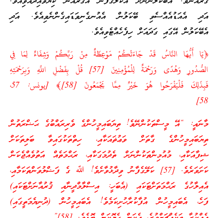
ޤުރުއާނެވެ. އެބޭކަލުންނަށް އެކަލޭގެފާނު އެޤުރުއާން ކިޔަވައިދެއްވިއެވެ.
އަދި އެއަޑުއެއްސެވި ބޭކަލުން އެއުނގެނިވަޑައިގެންނެވިއެވެ. އަދި
އެބޭކަލުން އޭގައި ގަދައަށް ހިފެހެއްޓެވިއެވެ.
﴿يَا أَيُّهَا النَّاسُ قَدْ جَاءَتْكُمْ مَوْعِظَةٌ مِنْ رَبِّكُمْ وَشِفَاءٌ لِمَا فِي
الصُّدُورِ وَهُدًى وَرَحْمَةٌ لِلْمُؤْمِنِينَ [57] قُلْ بِفَضْلِ اللَّهِ وَبِرَحْمَتِهِ
فَبِذَلِكَ فَلْيَفْرَحُوا هُوَ خَيْرٌ مِمَّا يَجْمَعُونَ [58]﴾ [يونس: 57،
58]
މާނައީ: “އޭ މީސްތަކުންނޭވެ! ތިޔަބައިމީހުންގެ ވެރިރައްބުގެ ޙަޟްރަތުން
ތިޔަބައިމީހުންގެ ގާތަށް ވަޢުޡައަކާއި، ހިތްތަކުގައިވާ ބަލިތަކަށް
ޝިފާއަކާއި، މުއުމިންތަކުންނަށް ތެދުމަގަކާއި، ރަޙްމަތެއް އަތުވެއްޖެކަން
ކަށަވަރެވެ. [57] ކަލޭގެފާނު ވިދާޅުވާށެވެ! ﷲ ގެ ފަޟްލުވަންތަކަމާއި،
އެއިލާހުގެ ރަޙްމަތަށްޓަކައި (އެބަހީ: އިސްލާމްދީނާއި ޤުރުއާނަށްޓަކައި)
ފަހެ، އެބައިމީހުން އުފާކުރާހުށިކަމެވެ! އެބައިމީހުން (ދުނިޔެމަތީގައި)
އެއްކުރާ ތަކެއްޗަށްވުރެ، އެކަން ހެޔޮކަން ބޮޑެވެ. [58]”