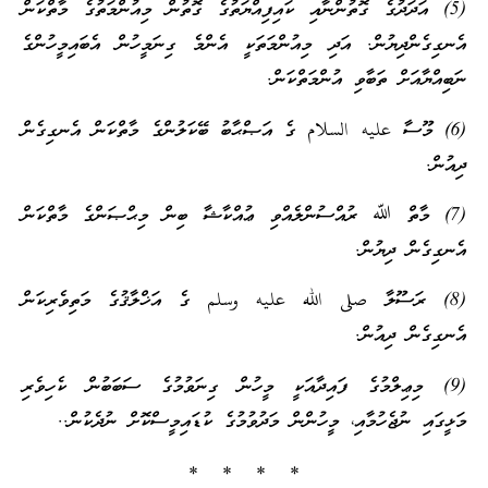
(5) އަދަދުގެ ގޮތުންނާއި ކައިފިއްޔަތުގެ ގޮތުން މިއުންމަތުގެ މާތްކަން
އެނގިގެންދިޔުން. އަދި މިއުންމަތަކީ އެންމެ ގިނަމީހުން އެބައިމީހުންގެ
ނަބިއްޔާއަށް ތަބާވި އުންމަތްކަން.
(6) މޫސާ عليه السلام ގެ އަޞްޙާބު ބޭކަލުންގެ މާތްކަން އެނގިގެން
ދިއުން.
(7) މާތް ﷲ ރުއްސުންލެއްވި ޢުއްކާޝާ ބިން މިޙްޞަންގެ މާތްކަން
އެނގިގެން ދިޔުން.
(8) ރަސޫލާ صلى الله عليه وسلم ގެ އަޚްލާޤުގެ މަތިވެރިކަން
އެނގިގެން ދިއުން.
(9) މިޢިލްމުގެ ފައިދާއަކީ މީހުން ގިނަވުމުގެ ސަބަބުން ކެހިވެރި
މަޅީގައި ނުޖެހުމާއި، މީހުންން މަދުވުމުގެ ކުޑައިމީސްކޮށް ނުދެކުން..
* * * *