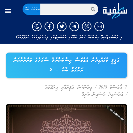
އިތުރަށް ހޯދާ
މި ވެބްސައިޓުގައިވާ ލިޔުންތައް ނަކަލު ކުރާނަމަ މި ވެބްސައިޓަށާއި ލިޔުންތެރިއާއަށް ހަވާލާދެއްވާ!
ޙަޤީޤީ މުވައްޙިދުން އެއްވެސް ހިސާބަކާނުލާ ސުވަރުގެ ވަންނާނެކަން
ނަންގަތް ބާބު – 5
7 އޯގަސްޓް 2018
/
އީމާންކަން
,
ޢަޤީދާއާއި ފިރުޤާތައް
/
އައްޝައިޚް ޙުސައިން ޠާރިޤް