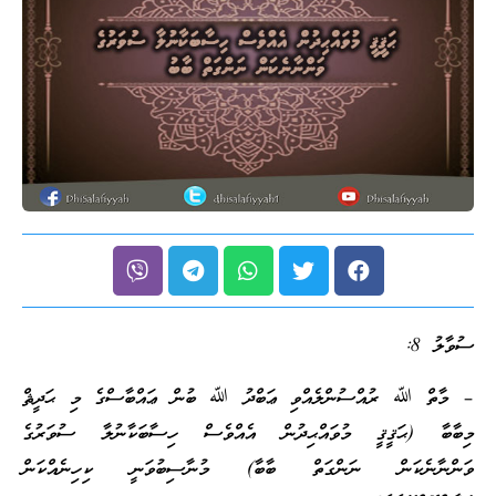
ސުވާލު 8:
– މާތް ﷲ ރުއްސުންލެއްވި ޢަބްދު ﷲ ބުން ޢައްބާސްގެ މި ޙަދީޘް
މިބާބާ (ޙަޤީޤީ މުވައްޙިދުން އެއްވެސް ހިސާބަކާނުލާ ސުވަރުގެ
ވަންނާނެކަން ނަންގަތް ބާބާ) މުނާސިބުވަނީ ކިހިނެއްކަން