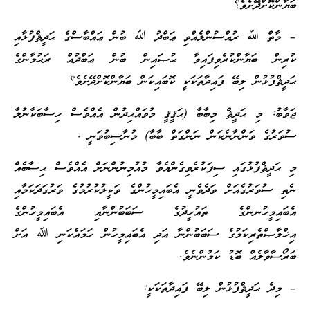
ބަޔާންކޮށްދޭށެވެ؟
– މާތް ﷲ ރުއްސުންލެއްވި ޢަބްދު ﷲ ބުން ޢައްބާސްގެ ޙަދީޘްފުޅާއި
ކުރިން ބަޔާންކުރެވިފައިވާ ޙުޞައިން ބުން ޢަބްދުއް ރަޙުމާންގެ
ޙަދީޘްފުޅުން ލިބޭ ފައިދާތަކަކީ ކޮބައިކަން ބަޔާންކޮށްދޭށެވެ؟
ޖަވާބު: މި ޙަދީޘް މިބާބާ (ޙަޤީޤީ މުވައްޙިދުން އެއްވެސް ހިސާބަކާނުލާ
ސުވަރުގެ ވަންނާނެކަން ނަންގަތް ބާބާ) މުނާސިބުވަނީ :
މި ޙަދީޘްފުޅުގައި ސިފަކުރެވިގެންއެވާ މުއުމިނުންނަށް އެއްވެސް ޙިސާބެއް
ނެތި ސުވަރުގެއަށް ވަދެވެނީ އެބައިމީހުންގެ ވަކީލުކުރުމުގެ ވަރުގަދަކަމާއި
އެބައިމީހުނންގެ ތައުހީދުގެ ސަބަބުންނާއި އެބައިމީހުންގެ
އިޚްލާޞްތެރިކަމުގެ ސަބަބުންނާ އަދި އެބައިމީހުން ހަމައެކަނި ﷲ އަށް
ބަރޯސާވާލެއް ބޮޑު ކަމުންނެވެ.
– މިދެ ޙަދީޘްފުޅުން ލިބޭ ފައިދާތަކަކީ: