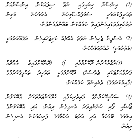
(1) އިންސާނާ ކިބައިގައި ނުވާ ސިފައަކުން އިންސާނާއަށް
ތަޢުރީފުކުރުމަކީ ސަލަފުއްޞާލިހުން އެކަމަކުން މުޅިން
ދުރުހެލިވެވަޑައިގެންފައިވާ ކަމެއްކަން ބަޔާންވެގެންވުން.
(2) އެސްފީނާ ޖެހިގެން ނުވަތަ އެއްޗެއް ކަށިޖަހައިގެން ރުޤްޔާކުރުމަކީ
(މެތުރުމަކީ) ހުއްދަކަމެއްކަން.
(3)ރުޤްޔާކުރުން ދޫކޮށްލުމާއި كَيّ (ދޮންކޮށްފައިވާ އެއްޗެއް
ފަރުވާއަށްޓަކައި ޖެއްސުން) ދޫކޮށްލުމަކީ ތައުޙީދު ތަޙްޤީޤްކުރުމުގެ
(ޤާއިމްކުރުމުގެ) ތެރެއިންވާ ކަމެއްކަން.
(4) ޞަޙާބީބޭކަލުންގެ މަތިވެރިކަމާއި ހެޔޮކަންތައްތަކަށް އެބޭކަލުން
ޖޯޝާއި ފޯރި ހުންނެވިވަރު އެނގިގެން ދިއުން. އަދި އެބޭކަލުންގެ
ޢިލްމުގެ ބޮޑުކަމާ އަދި އަދަބު އަޚްލާޤުގެ ފުރިހަމަކަން އެނގިގެން
ދިޔުން.