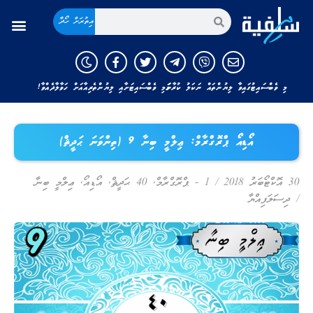
އިތުރަށް ހޯދާ
މި ވެބްސައިޓުގައިވާ ލިޔުންތައް ނަކަލު ކުރާނަމަ މި ވެބްސައިޓަށާއި ލިޔުންތެރިއާއަށް ހަވާލާދެއްވާ!
އޯޑިއޯ ޕްރޮގްރާމް: ޢިލްމީ ބިނާ 9 (ތިންވަނަ ޙަދީޘް)
30 އޮކްޓޯބަރު 2018
/
1 - ޕްރޮގްރާމް
,
40 ޙަދީޘް
,
އޯޑިއޯ
,
ޢިލްމީ ބިނާ
/
ދިސަލަފިއްޔާ