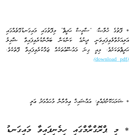
Player
* ފޮތުގެ ޚުލާޞާ: “ސާޅީސް ޙަދީޘް” މިފޮތުގައި މައިގަނޑުގޮތެއްގައި
އަލިއަޅުވާލެވިފައިވަނީ ދީނުގެ ކަންކަން ބަޔާންކުރެވިފައިވާ ޝާމިލު
ޙަދީޘްތަކަށެވެ. މިއީ ގިނަ މައުޟޫޢުތަކެއް ޖަމާކުރެވިފައިވާ ފޮތެކެވެ.
(download pdf)
* ޝަރަޙަކޮށްދެއްވީ: އައްޝައިޚް ޢިމްރާން މުޙައްމަދު ޢަލީ
* މި ޕްރޮގްރާމްގައި ހިމެނިފައިވާ މައިގަނޑު