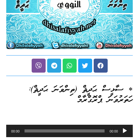
* ސާޅީސް ޙަދީޘް (ތިންވަނަ ޙަދީޘް):
ހަތަރުވަނަ ޕްރޮގްރާމް
Audio
00:00
00:00