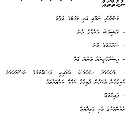
ނުކުތާތައް:
– ކުންޔާއާއި ނަމާއި އަދި ލަޤަބުގެ ތަފާތު
– ރަޟިޔަﷲ އަންހުގެ މާނަ
– ޝަހާދަތުގެ މާނަ
– އިސްލާމްދީނަށް ވަންނަ ގޮތް
– މުޙައްމަދު ޞައްލަﷲ ޢަލައިހި ވަސައްލަމަގެ ރަސޫލުކަމަށް
ހެކިވުމުން އެކަމުން ލާޒިމުވާ ބައެއް ކަންތައްތައް
– ފައިދާތައް:
ރުކުންތަކުގެ އެކި ފައިދާތައް