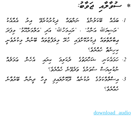
* ސުވާލާއި ޖަވާބު:
ބައެއް ބޭކަލުންގެ ނަންތައް ޛިކުރުކުރެވޭ އިރު އެއާއެކު
‘ރަޟިޔަﷲ އަންހު’ ، ‘ރަޙިމަހުﷲ’ އަދި ‘އަލްމަރްޙޫމު’ މިފަދަ
ޢިބާރާތްތައް ޛިކުރުކޮށްފައި ހުރޭ މިލަފްޒުތައް ބޭނުން މިކުރެވެނީ
ކިހިނެތް ހެއްޔެވެ؟
ހަމައެކަނި ޝަހާދަތުގެ ދެކަލިމަ ކިޔައި އެހެން ޢަމަލެއް
ނުކުރިޔަސް ސުވަރުގެ ވަދެވޭނެ ހެއްޔެވެ؟
އިސްލާމްކަމުގެ ރުކުނެއް ދޫކޮށްލައިފި މީހާ ދީނުން ބޭރުވާނެ
ހެއްޔެވެ؟
download audio