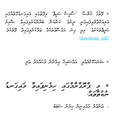
Player
* ފޮތުގެ ޚުލާޞާ: “ސާޅީސް ޙަދީޘް” މިފޮތުގައި މައިގަނޑުގޮތެއްގައި
އަލިއަޅުވާލެވިފައިވަނީ ދީނުގެ ކަންކަން ބަޔާންކުރެވިފައިވާ ޝާމިލު
ޙަދީޘްތަކަށެވެ. މިއީ ގިނަ މައުޟޫޢުތަކެއް ޖަމާކުރެވިފައިވާ ފޮތެކެވެ.
(download pdf)
* ޝަރަޙަކޮށްދެއްވީ: އައްޝައިޚް ޢިމްރާން މުޙައްމަދު ޢަލީ
* މި ޕްރޮގްރާމްގައި ހިމެނިފައިވާ މައިގަނޑު
ނުކުތާތައް:
– އުންމުލް މުއުމިނީން ކިޔުނު ސަބަބު