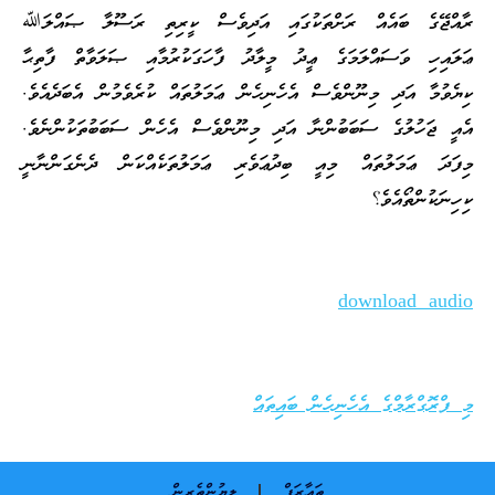
ރާއްޖޭގެ ބައެއް ރަށްތަކުގައި އަދިވެސް ކީރިތި ރަސޫލާ ޞައްލަﷲ
ޢަލައިހި ވަސައްލަމަގެ ޢީދު މީލާދު ފާހަގަކުރުމާއި ޞަލަވާތް ފާތިޙާ
ކިޔެވުމާ އަދި މިނޫންވެސް އެހެނިހެން ޢަމަލުތައް ކުރެވެމުން އެބަދެއެވެ.
އެއީ ޖަހުލުގެ ސަބަބުންނާ އަދި މިނޫންވެސް އެހެން ސަބަބުތަކުންނެވެ.
މިފަދަ ޢަމަލުތައް މިއީ ބިދުޢަވެރި ޢަމަލުތަކެއްކަން ދެނެގަންނާނީ
ކިހިނަކުންތޯއެވެ؟
download audio
މި ފްރޮގްރާމްގެ އެހެނިހެން ބައިތައް
ތަޢާރަފް
ލިޔުންތެރިން