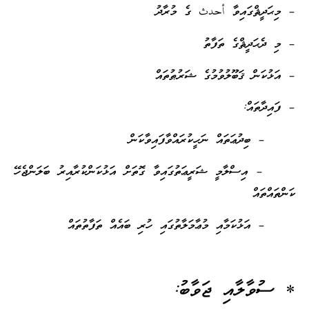
– މިޙަދީޘްގައިވާ أحدث ގެ މުރާދު
– މި ދެޙަދީޘްގެ ތަފާތު
– އަޅުކަން ޤަބޫލުވުމުގެ ޝަރުޠުތައް
– ފައިދާތައް:
– ބިދުޢަތައް ނަހީކުރައްވާފައިވާކަން
– އިސްލާމީ ޝަރީޢަތުގައިވާ ގޮތަށް އަޅުކަންކުރާއިރު ބަލަންޖެހޭ
ކަންތައްތައް
– އަޅުކަމާއި މުޢާމަލާތުގައި ހުރި ބައެއް ތަފާތުތައް
* ސުވާލާއި ޖަވާބު: