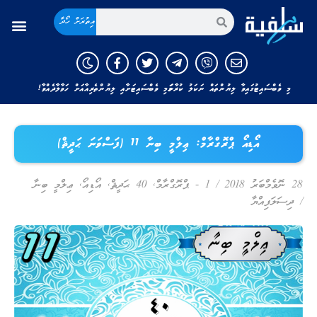
އިތުރަށް ހޯދާ
މި ވެބްސައިޓުގައިވާ ލިޔުންތައް ނަކަލު ކުރާނަމަ މި ވެބްސައިޓަށާއި ލިޔުންތެރިއާއަށް ހަވާލާދެއްވާ!
އޯޑިއޯ ޕްރޮގްރާމް: ޢިލްމީ ބިނާ 11 (ފަސްވަނަ ޙަދީޘް)
28 ނޮވެމްބަރު 2018
/
1 - ޕްރޮގްރާމް
,
40 ޙަދީޘް
,
އޯޑިއޯ
,
ޢިލްމީ ބިނާ
/
ދިސަލަފިއްޔާ