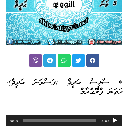
* ސާޅީސް ޙަދީޘް (ފަސްވަނަ ޙަދީޘް):
ހަވަނަ ޕްރޮގްރާމް
Audio
00:00
00:00