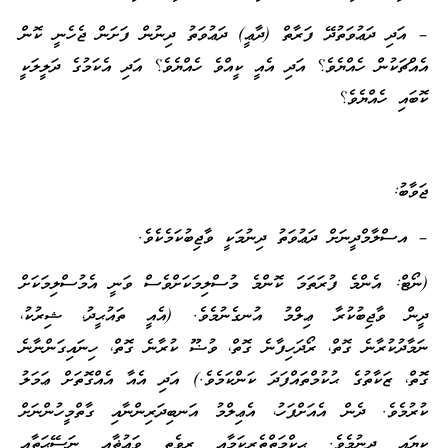
– އަދި ދަޢުވަތުދޭ ފަރާތް (ދާޢީ) ދަޢުވަތު ދިނުން ފަށަން ޖެހެނީ ކޮން
އެއްޗަކުން ހެއްޔެވެ؟ އަދި އެއީ ކީއްވެ ހެއްޔެވެ؟ އަދި އެކަމުގެ ދަލީލަކީ
ކޮބައި ހެއްޔެވެ؟
ޖަވާބު:
– އސްލާމްދީނަށް ދަޢުވަތު ދިނުމަކީ ވާޖިބުކަމެކެވެ.
(ނޯޓް: އެންމެ ފުރަތަމަ ކޮންމެ މުސްލިމަކަށްވެސް ވަނީ އެމުސްލިމަކަށް
ދީން ވާޖިބުކުރާ ޢިލްމު އުނގެނުމެވެ. (އެއީ ތައުޙީދު، ޝިރުކު،
ނަމާދުކުރާނެ ގޮތް، ރޯދަހިފާނެ ގޮތް، ވުޟޫ ކުރާނެ ގޮތް، ހިނައިގަންނާނެ
ގޮތް، ޒަކާތުގެ ޙުކުމްތައްފަދަ ކަންކަމެވެ.) އަދި އެއާ އެއްގޮތަށް ޢަމަލު
ކުރުމެވެ. ދެން އެއަށްފަހު، އެޢިލްމު އަނބިދަރިންނާއި ގާތްމީހުންނަށް
ކިޔައި ދިނުމެވެ. ޙިކްމަތްތެރިކަމާއި ރިވެތި ވަޢުޡާއި ނަސޭޙަތާއި