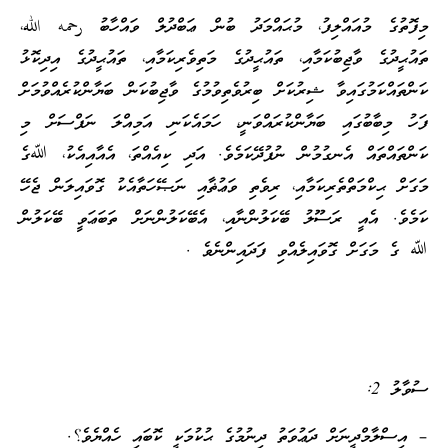
މިފޮތުގެ މުއައްލިފު، މުޙައްމަދު ބުން ޢަބްދުލް ވައްހާބު رحمه الله،
ތައުޙީދުގެ ވާޖިބުކަމާއި، ތައުޙީދުގެ މަތިވެރިކަމާއި، ތައުޙީދުގެ އިދިކޮޅު
ކަންތައްކަމުގައިވާ ޝިރުކަށް ބިރުވެތިވުމުގެ ވާޖިބުކަން ބަޔާންކުރެއްވުމަށް
ފަހު މިބާބުގައި ބަޔާންކުރައްވަނީ، ހަމައެކަނި އަމިއްލަ ނަފްސަށް މި
ކަންތައްތައް އެނގުމުން ނުފުދޭކަމެވެ. އަދި ކިއެއްތަ، އެއާއިއެކު، ﷲގެ
މަގަށް ޙިކްމަތްތެރިކަމާއި، ރިވެތި ވަޢުޡާއި ނަޞޭހަތާއެކު ގޮވައިލަން ޖެހޭ
ކަމެވެ. އެއީ ރަސޫލު ބޭކަލުންނާއި، އެބޭކަލުންނަށް ތަބަޢަވީ ބޭކަލުން
ﷲ ގެ މަގަށް ގޮވައިލެއްވި ފަދައިންނެވެ .
ސުވާލު 2:
– އިސްލާމްދީނަށް ދަޢުވަތު ދިނުމުގެ ޙުކުމަކީ ކޮބައި ހެއްޔެވެ؟.