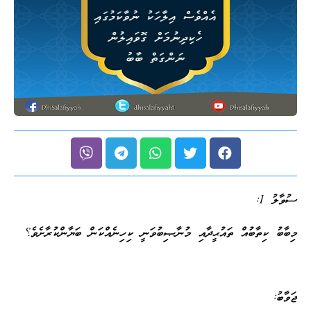
ސުވާލު 1:
މިބާބު ކިތާބުއް ތައުޙީދާއި މުނާޞިބުވަނީ ކިހިނެއްކަން ބަޔާންކުރާށެވެ؟
ޖަވާބު: