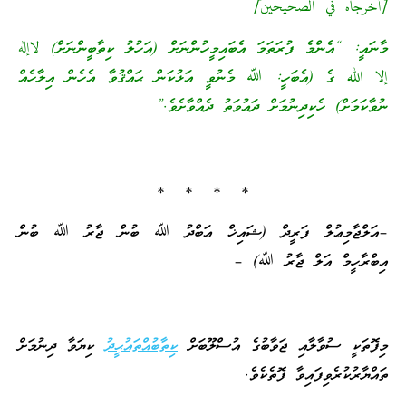
[أخرجاه في الصحيحين]
މާނައީ: “އެންމެ ފުރަތަމަ އެބައިމީހުންނަށް (އަހުލު ކިތާބީންނަށް) ﻻإله
إلا الله ގެ (އެބަހީ: ﷲ މެނުވީ އަޅުކަން ޙައްޤުވާ އެހެން އިލާހެއް
ނުވާކަމަށް) ހެކިދިނުމަށް ދަޢުވަތު ދެއްވާށެވެ.”
* * * *
–އަލްޖާމިޢުލް ފަރީދް (ޝައިޚް ޢަބްދު ﷲ ބުން ޖާރު ﷲ ބުން
އިބްރާހީމް އަލް ޖާރު ﷲ) –
މިފޮތަކީ ސުވާލާއި ޖަވާބުގެ އުސްލޫބަށް
ކިތާބުއްތައުޙީދު
ކިޔަވާ ދިނުމަށް
ތައްޔާރުކުރެވިފައިވާ ފޮތެކެވެ.