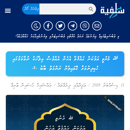
އިތުރަށް ހޯދާ
މި ވެބްސައިޓުގައިވާ ލިޔުންތައް ނަކަލު ކުރާނަމަ މި ވެބްސައިޓަށާއި ލިޔުންތެރިއާއަށް ހަވާލާދެއްވާ!
ﷲ މެނުވީ އަޅުކަން ޙައްޤުވާ އެހެން އެއްވެސް އިލާހަކު ނުވާކަމުގައި
ހެކިދިނުމަށް ގޮވައިލުން ނަންގަތް ބާބު -1-
11 ޑިސެމްބަރު 2018
/
ޢަޤީދާއާއި ފިރުޤާތައް
/
އައްޝައިޚް ޙުސައިން ޠާރިޤް