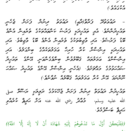
އެކުގައެވެ.)
– ދަޢުވަތުދޭ ފަރާތް(ދާޢީ) ދަޢުވަތު ދިނުން ފަށަން ޖެހެނީ
ތައުޙީދުންނެވެ. އެއީ ތައުޙީދަކީ ފަރުޟު ކަންތައްތަކުގެ ތެރެއިން އެންމެ
ބޮޑު ފަރުޟެވެ. އަދި ވާޖިބުތަކުގެ ތެރެއިން އެންމެ ބޮޑު ވާޖިބެވެ. އަދި
ތައުޙިދަކީ އިންސާނާ ކުރާ ހުރިހާ ޢަމަލުތަކެއްގެ ބިންގަލެވެ. އަދި
އިންސާނާގެ ޢަމަލުތައް ޤަބޫލުވުން ބިނާވެގެންވަނީ އޭނާގެ ތައުޙީދު
ޞައްޙަވުމުގެ މައްޗަށެވެ. (އެހެނީ އިންސާނާ އޭނާގެ ތައުޙީދު ޞައްޙަ
ނޫންނަމަ އޭނާ ކުރާ ޢަމަލުތައް ޤަބޫލެއް ނުވާނެވެ.)
ތައުހީދުން ދަޢުވަތް ދިނުން ފަށަން ޖެހޭކަމުގެ ދަލީލަކީ ރަސޫލާ صلى
الله عليه وسلم، މުޢާޛު رضي الله عنه އަށް ޙަދީޘް ކުރެއްވި
ޙަދީޘް ބަސްފުޅެވެ.
((فَلْيَكُنْ أَوَّلَ مَا تَدْعُوهُمْ إِلَيْهِ شَهَادَة أَنْ لَا إِلَهَ إِلَّا اللَّهُ))