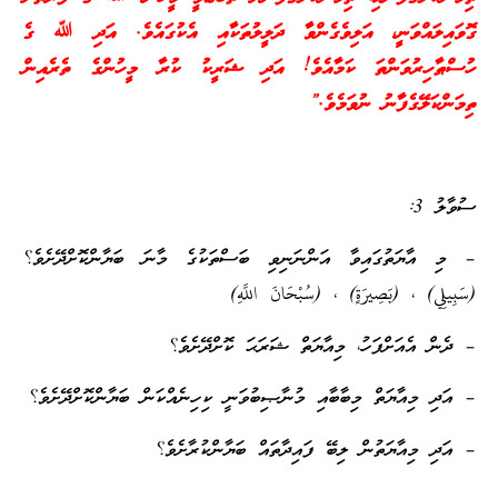
ގޮވައިލައްވަނީ، އަލިވެގެންވާ ދަލީލުތަކާއި އެކުގައެވެ. އަދި ﷲ ގެ
ހުސްޠާހިރުވަންތަ ކަމާއެވެ! އަދި ޝަރީކު ކުރާ މީހުންގެ ތެރެއިން
ތިމަންކަލޭގެފާނު ނުވަމެވެ.”
ސުވާލު 3:
– މި އާޔަތުގައިވާ އަންނަނިވި ބަސްތަކުގެ މާނަ ބަޔާންކޮށްދޭށެވެ؟
(سَبِيلِي) ، (بَصِيرَةٍ) ، (سُبْحَانَ اللَّهِ)
– ދެން އެއަށްފަހު، މިއާޔަތް ޝަރަޙަ ކޮށްދޭށެވެ؟
– އަދި މިއާޔަތް މިބާބާއި މުނާޞިބުވަނީ ކިހިނެއްކަން ބަޔާންކޮށްދޭށެވެ؟
– އަދި މިއާޔަތުން ލިބޭ ފައިދާތައް ބަޔާންކުރާށެވެ؟