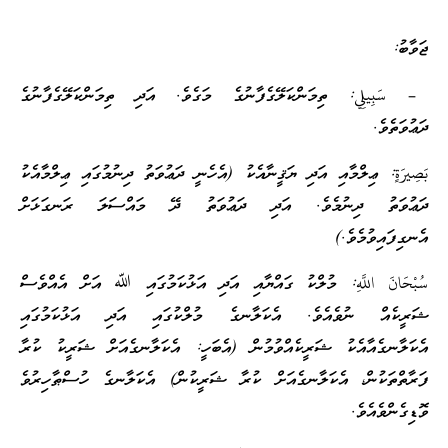
ޖަވާބު:
– سَبِيلِي: ތިމަންކަލޭގެފާނުގެ މަގެވެ. އަދި ތިމަންކަލޭގެފާނުގެ
ދަޢުވަތެވެ.
بَصِيرَةٍ: ޢިލްމާއި އަދި ޔަޤީނާއެކު (އެހެނީ ދަޢުވަތު ދިނުމުގައި ޢިލްމާއެކު
ދަޢުވަތު ދިނުމެވެ. އަދި ދަޢުވަތު ދޭ މައްސަލަ ރަނގަޅަށް
އެނގިފައިވުމެވެ.)
سُبْحَانَ اللَّهِ: މުލްކު ގައްޔާއި އަދި އަޅުކަމުގައި ﷲ އަށް އެއްވެސް
ޝަރީކެއް ނުވެއެވެ. އެކަލާނގެ މުލްކުގައި އަދި އަޅުކަމުގައި
އެކަލާނގެއާއެކު ޝަރީކެއްވުމުން (އެބަހީ: އެކަލާނގެއަށް ޝަރީކު ކުރާ
ފަރާތްތަކުން، އެކަލާނގެއަށް ކުރާ ޝަރީކުން) އެކަލާނގެ ހުސްޠާހިރުވެ
ވޮޑިގެންވެއެވެ.