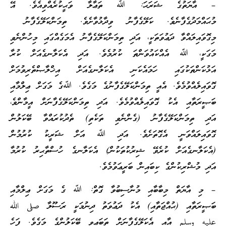
– އާޔަތުގެ ޝަރަޙަ: ﷲ ތަޢާލާ ވަޙީކުރެއްވިއެވެ. އޭ
މުޙައްމަދުގެފާނެވެ. ކަލޭގެފާނު ވިދާޅުވާށެވެ. ތިމަންކަލޭގެފާނު
މިގޮވައިލައްވާ ދަޢުވަތަކީ، އަދި ތިމަންކަލޭގެފާނު އެމަގެއްގައި މިހުންނެވި
މަގަކީ، ﷲ އެއްކައުވަންތަ ކުރުމެވެ. އަދި އެކަލާނގެއަށް ކުރާ
އަޅުކަންތަކުގައި ހަމައެކަނި އެކަލާނގެއަށް އިޚްލާޞްތެރިވުމަށް
ގޮވައިލެއްވުމެވެ. އެއީ ތިމަންކަލޭގެފާނުގެ މަގެވެ. ﷲގެ މަގަށް ޢިލްމާއި
ބަޞީރަތާއި އެކު ގޮވައިލެއްވުމެވެ. އަދި ތިމަންކަލޭގެފާނަށް އީމާންވެ،
އަދި ތިމަންކަލޭގެފާނު (ގެންނެވި ތަކެތި) ތެދުކުރައްވާ ބޭކަލުން
ގޮވައިލައްވަނީ އެގޮތަށެވެ. އަދި ﷲ އަށް ޝަރީކު ކުރުމުން
(އެކަލާނގެއަށް ކުރެވޭ ޝިރުކުތަކުން) އެކަލާނގެ ހުސްތާޙިރު ކުރުމާ
އަދި މުޝްރިކުންގެ ކިބައިން ބަރީޢަވުމެވެ.
– މި އާޔަތް މިބާބާއި މުނާސިބުވާ ގޮތް: ﷲ ގެ މަގަށް ޢިލްމާއި
ބަޞީރަތާއި (ޙުއްޖަތާއި) އެކު ދަޢުވަތު ދިނުމަކީ ރަސޫލާ صلى الله
عليه وسلم އާއި އެކަލޭގެފާނަށް ތަބަޢިވި ބޭކަލުންގެ މަގެވެ. ފަހެ