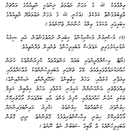
ޢިލްމާއެކު ﷲ ގެ މަގަށް ދަޢުވަތު ދިނުމަކީ ދާޢީއެއްގެ މައްޗަށް
ވާޖިބުވެގެންވާ ކަމެކެވެ. (އެހެނީ ﷲ ގެ މަގަށް ދަޢުވަތުދޭ ދާޢީއެއްގެ
ކިބައިގައި އެކަމުގެ ޢިލްމު ހުންނަން ޖެހޭނެއެވެ.)
(4) މުސްލިމުން މުޝްރިކުންގެ ކިބައިން ދުރުވެގެންވުން. އެއީ ޝިރުކު
ނުކުރިކަމުގައިވީ ނަމަވެސް އެބައިމީހުންގެ ތެރެއިން ވެދާނެތީއެވެ.
(ނޯޓް: އިސްލާމްދީނުގައި ބައެއް ކަންތައްތައް ކާފިރުންނާއެކު ކުރުން
ހުއްދަކުރައްވާފައިވެއެވެ. އޭގެ ތެރޭގައި އެބައިމީހުންނާއެކު މުޢާހަދާވުމާއި،
ވިޔަފާރި ކުރުމާއި، އަހުލު ކިތާބީންގެ (ޔަހޫދީންނާއި ނަޞާރާއިންގެ)
ޢިއްފަތްތެރި އަންހެނުންނާ ކައިވެނި ކުރުމާއި އަހުލު ކިތާބީން ކަތިލާ
ތަކެތި ކެއުން ހުއްދަވުމާއި، ކާފިރު މަންމަ އާއި ބައްޕައަށް އޯގާތެރިކޮށް
ހިތުންފަދަ ކަންތައްތައް ހިމެނެއެވެ. (ކާފިރު މައިންބަފައިންނަށް
އޯގާތެރިކޮށް ހިތަނީ އިޙްސާންތެރިވުމުގެ ގޮތުންނެވެ. ދީނީ ގޮތުން
އެބައިމީހުންދެކެ ވާ ލޯބީގެ ސަބަބުން ނެތް ނޫނެވެ.)