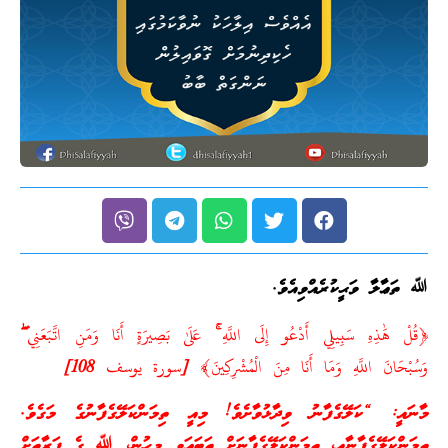
ﷲ ތަޢާލާ ވަޙީކުރެއްވިއެވެ.
﴿قُلْ هَٰذِهِ سَبِيلِي أَدْعُو إِلَى اللَّهِ ۚ عَلَىٰ بَصِيرَةٍ أَنَا وَمَنِ اتَّبَعَنِي ۖ
وَسُبْحَانَ اللَّهِ وَمَا أَنَا مِنَ الْمُشْرِكِينَ﴾ [سورة يوسف 108]
މާނައީ: “ކަލޭގެފާނު ވިދާޅުވާށެވެ! މިއީ ތިމަންކަލޭގެފާނުގެ މަގެވެ.
ތިމަންކަލޭގެފާނާއި، ތިމަންކަލޭގެފާނަށް ތަބަޢަވީ މީހުން، ﷲ ގެ ފަރާތަށް