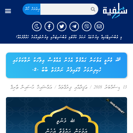
އިތުރަށް ހޯދާ
މި ވެބްސައިޓުގައިވާ ލިޔުންތައް ނަކަލު ކުރާނަމަ މި ވެބްސައިޓަށާއި ލިޔުންތެރިއާއަށް ހަވާލާދެއްވާ!
ﷲ މެނުވީ އަޅުކަން ޙައްޤުވާ އެހެން އެއްވެސް އިލާހަކު ނުވާކަމުގައި
ހެކިދިނުމަށް ގޮވައިލުން ނަންގަތް ބާބު -2-
13 ޑިސެމްބަރު 2018
/
ޢަޤީދާއާއި ފިރުޤާތައް
/
އައްޝައިޚް ޙުސައިން ޠާރިޤް