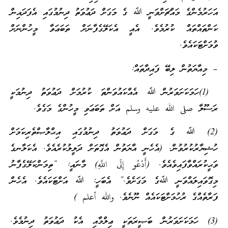
އަހަރުމެންގެ މައްޗަށްވަނީ ﷲ ގެ މަގަށް ދަޢުވަތު ދިނުމުގައި އެފަދައިން
ކަންތައްތައް ކުރުމެވެ. އެއީ އެކަލޭގެފާނަށް ތަބަޢަވާ މީހުންނަށް
ވުމަށްޓަކައެވެ.
– މިއާޔަތުން ލިބޭ ފައިދާތައް:
(1)ހަމަކަށަވަރުން ﷲ އެއްކައުވަންތަ ކުރުމަށް ދަޢުވަތު ދިނުމަކީ
ރަސޫލާ صلى الله عليه وسلم އަށް ތަބަޢަވި މީހުންގެ މަގެވެ.
(2) ﷲ ގެ މަގަށް ދަޢުވަތު ދިނުމުގައި އިޙްލާޞްތެރިކަމަށް
ހުޝިޔާރުކުރުވުން. (އެހެނީ އާޔަތުން އެގޮތަށް ދަލީލުކުރެއެވެ. އެކަލާނގެ
ވަޙީކުރައްވާފައިވެއެވެ. (أَدْعُو إِلَى اللَّهِ) މާނައީ: “ތިމަންކަލޭގެފާނު
މިގޮވައިލައްވަނީ ﷲގެ މަގަށެވެ.” އެބަހީ: ﷲ އަށްޓަކައެވެ. އެހެން
ފަރާތެއްގެ ރުހުމަށްޓަކައެއް ނޫނެވެ. والله أعلم )
(3) ހަމަކަށަވަރުން ބަޞީރަތަކީ ޢިލްމާއި އެކު ދަޢުވަތު ދިނުމެވެ.