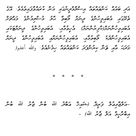
އަދި ބައެއް ކަންތައްތައް އިސްލާމްދީނުގައި މަނާ ކުރައްވާފައިވެއެވެ. އޭގެ
ތެރޭގައި އެބައިމީހުންގެ ދީނަށް ލޯބިވާ ޙާލު މުސްލިމުންގެ މައްޗަށް
އެބައިމީހުންނަށް(ކާފިރުންނަށް) އެހީވުމާއި، އެބައިމީހުންގެ ދީނަށްޓަކައި
އެބައިމީހުންދެކެ ލޯބިވުމާއި، އެބައިމީހުންނަށާއި އެބައިމީހުންގެ ދީނަށް
މަދަޙަ އާއި ޘަނާ ކިޔުންފަދަ ކަންތައްތައް ހިމެނެއެވެ. والله أعلم(
* * * *
–އަލްޖާމިޢުލް ފަރީދް (ޝައިޚް ޢަބްދު ﷲ ބުން ޖާރު ﷲ ބުން
އިބްރާހީމް އަލް ޖާރު ﷲ) –