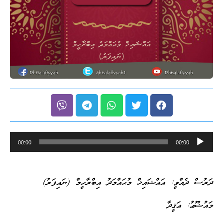
Audio
00:00
00:00
Player
ދަރުސް ދެއްވީ: އައްޝައިޚް މުޙައްމަދު އިބްރާހީމް (ނައިފަރު)
މައުޟޫޢު: ޢަޤީދާ