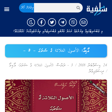
އިތުރަށް ހޯދާ
މި ވެބްސައިޓުގައިވާ ލިޔުންތައް ނަކަލު ކުރާނަމަ މި ވެބްސައިޓަށާއި ލިޔުންތެރިއާއަށް ހަވާލާދެއްވާ!
އޯޑިއޯ: الأصول الثلاثة ގެ ޝަރަޙަ – 3 –
24 ޑިސެމްބަރު 2018
/
3 - ދަރުސް
,
الأصول الثلاثة ގެ ޝަރަޙަ
,
އޯޑިއޯ
/
ދިސަލަފިއްޔާ