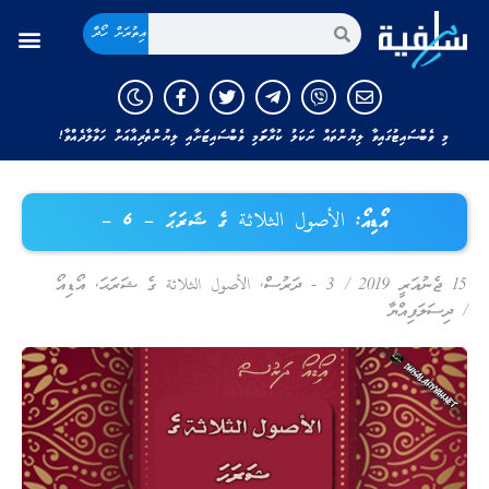
އިތުރަށް ހޯދާ
މި ވެބްސައިޓުގައިވާ ލިޔުންތައް ނަކަލު ކުރާނަމަ މި ވެބްސައިޓަށާއި ލިޔުންތެރިއާއަށް ހަވާލާދެއްވާ!
އޯޑިއޯ: الأصول الثلاثة ގެ ޝަރަޙަ – 6 –
15 ޖެނުއަރީ 2019
/
3 - ދަރުސް
,
الأصول الثلاثة ގެ ޝަރަޙަ
,
އޯޑިއޯ
/
ދިސަލަފިއްޔާ