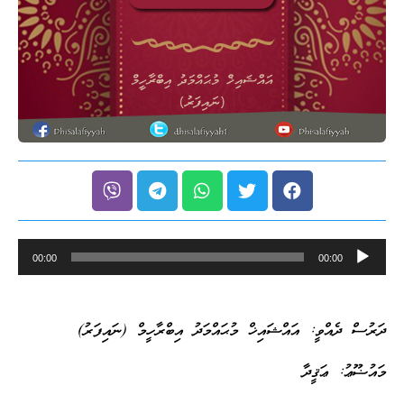
Audio
00:00
00:00
Player
ދަރުސް ދެއްވީ: އައްޝައިޚް މުޙައްމަދު އިބްރާހީމް (ނައިފަރު)
މައުޟޫޢު: ޢަޤީދާ