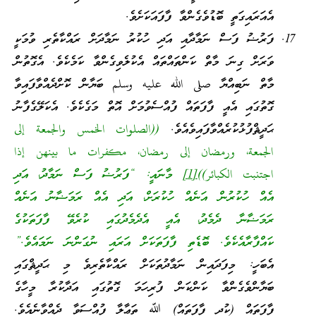
އެއަރައިގަތީ ބޮޑުވެގެންވާ ފާފައަކަށެވެ.
ފަރުޟު ފަސް ނަމާދާއި އަދި ހުކުރު ނަމާދަށް ރައްކާތެރި ވުމަކީ
ވަރަށް ގިނަ މާތް ކަންތައްތައް އެކުލެވިގެންވާ ކަމެކެވެ. އެގޮތުން
މާތް ނަބިއްޔާ صلى الله عليه وسلم ބަޔާން ކޮށްދެއްވާފައިވާ
ގޮތުގައި އެއީ ފާފަތައް ފުއްސެވުމަށް އޮތް މަގެކެވެ. އެކަލޭގެފާނު
ޙަދީޘްފުޅުކުރެއްވާފައިވެއެވެ.
((‏الصلوات الخمس والجمعة إلى
الجمعة، ورمضان إلى رمضان، مكفرات ما بينهن إذا
اجتنبت الكبائر))
[1]
މާނައީ: “ފަރުޟު ފަސް ނަމާދު، އަދި
އެއް ހުކުރުން އަނެއް ހުކުރަށް، އަދި އެއް ރަމަޟާނު އަނެއް
ރަމަޟާނާ ދެމެދު، އެއީ އެދެމެދުގައި ކުރެވޭ ފާފަތަކުގެ
ކައްފާރާއެކެވެ. ބޮޑެތި ފާފަތަކަށް އަރައި ނުގަންނަ ނަމައެވެ.”
އެބަހީ: މިފަދައިން ނަމާދުތަކަށް ރައްކާތެރިވެ މި ޙަދީޘްގައި
ބަޔާންވެގެންވާ ކަންކަން ފުރިހަމަ ގޮތުގައި އަދާކުރާ މީހާގެ
ފާފަތައް (ކުދި ފާފަތައް) ﷲ ތަޢާލާ ފުއްސަވާ ދެއްވާނެއެވެ.