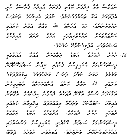
ނަމަވެސް އެއާ ޚިލާފަށް ބޮޑެތި ފާފަތައް އެއިލާހު ފުއްސަވާ ހުށީ
އެފާތަކަށް އަޅާ ތައުބާވުމުންނެވެ. ނުވަތަ އެއިލާހުގެ ތަނަވަސް
ރަޙުމަތުންނެވެ. ހަމަ އެހެންމެ ﷲ ތަޢާލާ އަމުރު ކުރެއްވި
ކަންތައްތަކަށް ރައްކާތެރިވުމަކީ އަޅާގެ ދަރަޖަ އެއިލާހުގެ
ޙަޟްރަތުގައި އުފުލިގެންދާނޭ ކަމެކެވެ.
ހުކުރު ދުވަހުގެ އެބޮޑު ޖަމާޢަތަށް އެއްވާ އެއްވުމަކީ
މީސްތަކުންނަށް އެބައިމީހުން ފެށުމާއި ނިމުން ހަނދުމަކޮށްދޭނޭ
ކަމެކެވެ. ހުކުރު ނަމާދު ފަރުޟު ކުރެއްވުމުގެ ޙިކުމަތްތަކުގެ
ތެރޭގައި ﷲ ތަޢާލާ ކޮންމެ އުންމަތަކަށްމެ އެބައިމީހުން
އަޅުކަމަށް ހުސްވެ އުޅޭނޭ ދުވަހެއް ލެއްވުން ހިމެނެއެވެ. އެގޮތުން
އެއިލާހު ސުބުޙާނަހޫ ވަތަޢާލާ މިއުއްމަތައް އިޚްތިޔާރު ކުރެއްވި
ދުވަހަކީ ހުކުރު ދުވަހެވެ. އެދުވަހުގެ އެބޮޑު ޖަމާޢަތް
މީސްތަކުންނަށް ހަނދާން ކޮށްދެނީ، އެބައިމީހުން މަޙްޝަރުގައި
އެއްކުރެވިގެންދާނެ މަންޒަރެވެ. އެބިރުވެރި ދުވަހުގެ ޘަވާބާ،