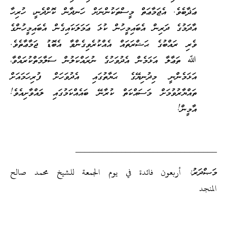
ޢަޛާބެވެ. އެޖަމާޢަތް މީސްތަކުންނަށް ހަނދާން ކޮށްދެނީ، ހުރިހާ
އާދަމުގެ ދަރިން އެބައިމީހުން ކުޅަ ޢަމަލަކައިގެން އެބައިމީހުންގެ
ވެރި ރައްބުގެ ޙަޟްރަތައް އެއްކުރެވިގެންވާ އެބޮޑު ޖަމާޢާތެވެ.
ﷲ ތަޢާލާ އަޅަމެން އެދުވަހުގެ ނުރައްކަލުން ސަލާމަތްކުރައްވާ،
އަޅަމެންނީ މިދުނިޔޭގެ ޙަޔާތުގައި އެދުވަހަށް ފުރިހަމައަށް
ތައްޔާރުވުމަށް މަސައްކަތް ކުރާނޭ ބައެއްކަމުގައި ލައްވާށިއެވެ!
އާމީން!
_______________________________
މަޞްދަރު: أربعون فائدة في يوم الجمعة للشيخ محمد صالح
المنجد