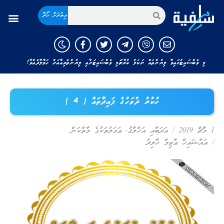
އިތުރަށް ހޯދާ
މި ވެބްސައިޓުގައިވާ ލިޔުންތައް ނަކަލު ކުރާނަމަ މި ވެބްސައިޓަށާއި ލިޔުންތެރިއާއަށް ހަވާލާދެއްވާ!
ހުކުރު ދުވަހުގެ ފައިދާތައް ( 4 )
1 މާޗް 2019
/
އަދަބާއި އަޚްލާޤު
,
ޢަމަލުތަކުގެ މާތްކަން
/
އައްޝައިޚް ޢާޒިމް ޚާލިދު