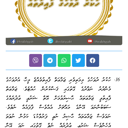
ހުކުރު ދުވަހުގެ މިމަތިވެރި ޖަމާޢަތް ފާއިތުވެއްޖެ މީހާ، އެދުވަހުގެ
މެންދުރު ނަމާދުގެ ގޮތުގައި ޤަޟާކުރުން ހުއްޓެވެ. ޖަމާޢަތް
ފާއިތުވީ ޖަމާޢަތައް ޙާޟިރުވުމަށް އޮތް ޝަރުޢީ ޢުޛުރެއްގެ
ސަބަބުންނަމަ އޭނާގެ މައްޗަށް އެއްވެސް ފާފައެއް ނެތެވެ.
ނަމަވެސް ޖަމާޢަތައް ޙާޟިރު ނުވީ ފަރުވާކުޑަ ކަމުން ނުވަތަ
އެހެންވެސް ޝަރުޢީ ޢުޛުރެއް ނެތް ގޮތުގައި ނަމަ އޭނާ