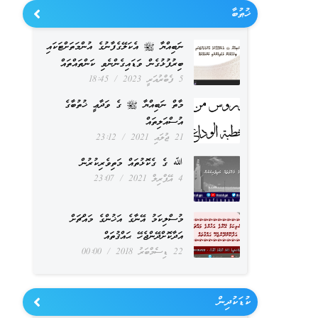
ޚުޠުބާ
ނަބިއްޔާ ﷺ އެކަލޭގެފާނުގެ އުންމަތަށްޓަކައި
ބިރުފުޅުގެން ވަޑައިގެންނެވި ކަންތައްތައް
5 ފެބްރުއަރީ 2023
18:45
މާތް ނަބިއްޔާ ﷺ ގެ ވަދާޢީ ޚުތުބާގެ
އުސްއަލިތައް
21 ޖުލައި 2021
23:12
ﷲ ގެ ގެކޮޅުތައް މަތިވެރިކުރުން
4 އޭޕްރިލް 2021
23:07
މުސްލިކަމު އޭނާގެ އަޚުންގެ މައްޗަށް
އަދާކޮށްދޭންޖެހޭ ޙައްޤުތައް
22 ޑިސެމްބަރު 2018
00:00
ކުޑަކުދިން