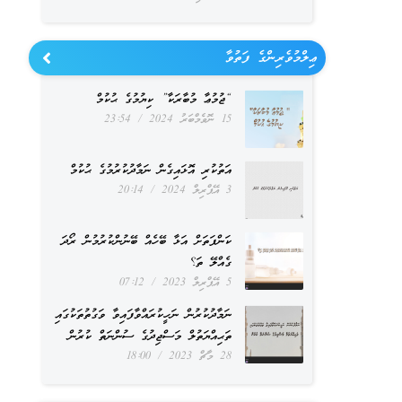
ޢިލްމުވެރިންގެ ފަތުވާ
“ޖުމުޢާ މުބާރަކާ” ކިޔުމުގެ ޙުކުމް
15 ނޮވެމްބަރު 2024
23:54
އަތުކުރި އޮޅައިގެން ނަމާދުކުރުމުގެ ޙުކުމް
3 އޭޕްރިލް 2024
20:14
ކަންފަތަށް އަޅާ ބޭހެއް ބޭނުންކުރުމުން ރޯދަ
ގެއްލޭ ތަ؟
5 އޭޕްރިލް 2023
07:12
ނަމާދުކުރުން ނަހީކުރައްވާފައިވާ ވަގުތުތަކުގައި
ތަޙިއްޔަތުލް މަސްޖިދުގެ ސުންނަތް ކުރުން
28 މާޗް 2023
18:00