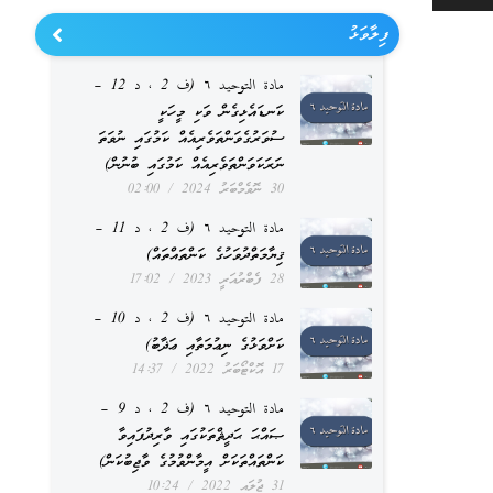
Up/Down
ފިލާވަޅު
Arrow
مادة التوحيد ٦ (ف 2 ، د 12 –
keys
ކަނޑައެޅިގެން ވަކި މީހަކީ
to
ސުވަރުގެވަންތަވެރިއެއް ކަމުގައި ނުވަތަ
increase
ނަރަކަވަންތަވެރިއެއް ކަމުގައި ބުނުން)
30 ނޮވެމްބަރު 2024
02:00
or
مادة التوحيد ٦ (ف 2 ، د 11 –
decrease
ޤިޔާމަތްދުވަހުގެ ކަންތައްތައް)
volume.
28 ފެބްރުއަރީ 2023
17:02
مادة التوحيد ٦ (ف 2 ، د 10 –
ކަށްވަޅުގެ ނިޢުމަތާއި ޢަޛާބު)
17 އޮކްޓޯބަރު 2022
14:37
مادة التوحيد ٦ (ف 2 ، د 9 –
ޞައްޙަ ޙަދީޘްތަކުގައި ވާރިދުފައިވާ
ކަންތައްތަކަށް އީމާންވުމުގެ ވާޖިބުކަން)
31 ޖުލައި 2022
10:24