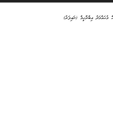
 މުޙައްމަދު އިބްރާހީމް (ނައިފަރު)