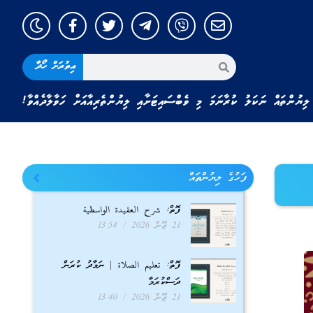
އިތުރަށް ހޯދާ
ލިޔުންތައް ނަކަލު ކުރާނަމަ މި ވެބްސައިޓަށާއި ލިޔުންތެރިއާއަށް ހަވާލާދެއްވާ!
ފަހުގެ ލިޔުންތައް
ފޮތް: شرح العقيدة الواسطية
21 ޖޫން 2026
13:54
ފޮތް: تعليم الصلاة | ނަމާދު ކުރަން
ދަސްކުރަމާ
21 ޖޫން 2026
13:40