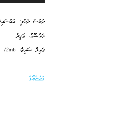
Player
ދަރުސް ދެއްވީ: އައްޝައިޚް
މައުޟޫޢު: ޢަޤީދާ
ފައިލް ސައިޒް: 12mb
ޑައުންލޯޑް