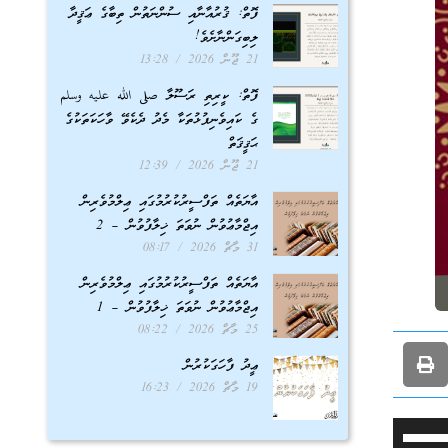
ފޮތް: ޤުރުއާނާއި ސުންނަތުން ތިބާގެ ޢަޤީދާ
ލިބިގަންނާށެވެ!
21 ޖޫން 2026
13:28
ފޮތް: ކީރިތި ރަސޫލާ صلى الله عليه وسلم
ގެ ކައިވެނިފުޅުތަކާ މެދު ދެކެވޭ ވާހަކަތަކުގެ
ޙަޤީޤަތް
21 ޖޫން 2026
12:39
އާޔަތެއް ތަފްސީރުކުރުމުގައި ޢިލްމުވެރިން
އިޖްމާޢުވުން ނުވަތަ ޚިލާފުވުން – 2
31 މާޗް 2026
08:17
އާޔަތެއް ތަފްސީރުކުރުމުގައި ޢިލްމުވެރިން
އިޖްމާޢުވުން ނުވަތަ ޚިލާފުވުން – 1
25 މާޗް 2026
08:22
ޢީދު ފާހަގަކުރުން
19 މާޗް 2026
16:23
Use