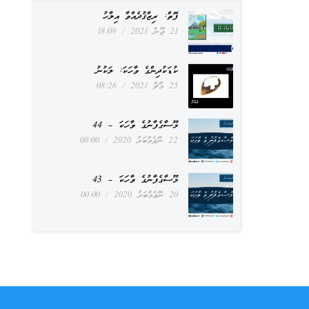
ފޮތް: ރިޒްޤުދެއްވާ އިލާހު
21 ޖޫން 2021
18:09
ކުޑަކުދިންގެ ވާހަކަ: ލަކުނު
25 މާޗް 2021
08:26
މޫސާގެފާނުގެ ވާހަކަ – 44
22 ނޮވެމްބަރު 2020
00:00
މޫސާގެފާނުގެ ވާހަކަ – 43
20 ނޮވެމްބަރު 2020
00:00