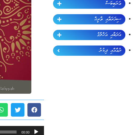
ޢަރަބިބަސް
ސިޔަރަތާއި ތާރީޚް
އަދަބާއި އަޚްލާޤު
ދުޢާއާއި ޛިކުރު
Audio
00:00