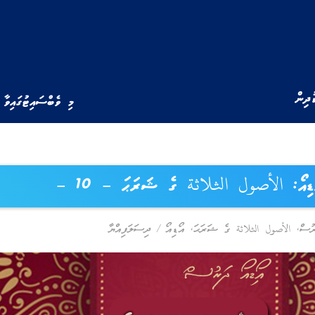
ުދިން
މި ވެބްސައިޓުގައިވާ 
ޑިއޯ: الأصول الثلاثة ގެ ޝަރަޙަ – 10 –
,
الأصول الثلاثة ގެ ޝަރަޙަ
,
އޯޑިއޯ
/
ދިސަލަފިއްޔާ