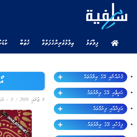
ފިލާވަޅު
ޢިލްމުވެރިންގެ ފަތުވާ
ޚުޠުބާ
ކުޑަކ
ޤުރުއާނާއި އޭގެ ޢިލްމުތައް
އޯ
ޙަދީޘާއި އޭގެ ޢިލްމުތައް
8 ޖުލައި 2019
/
3 - ދަރުސް
ޢަޤީދާއާއި ފިރުޤާތައް
ފިޤުހާއި އޭގެ ޢިލްމުތައް