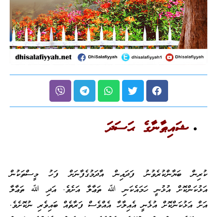
ޝައިޠާނާގެ ޙަސަދަ
ކުރިން ބަޔާންކުރެވުނު ފަދައިން އާދަމުގެފާނަށް ފަހު މީސްތަކުން
އަޅުކަންކޮށް އުޅުނީ ހަމައެކަނި ﷲ ތަޢާލާ އަށެވެ. އަދި ﷲ ތަޢާލާ
އަށް އަޅުކަންކޮށް އުޅެނީ އެއިލާހާ އެއްވެސް ފަރާތެއް ބައިވެރި ނުކޮށެވެ.