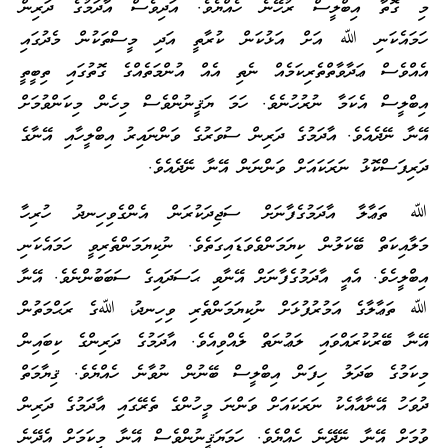
މި ގޮތާ އިބްލީސް ރުހޭނެ ހެއްޔެވެ. އަދިވެސް އާދަމުގެ ދަރިން
ހަމައެކަނި ﷲ އަށް އަޅުކަން ކުރާތީ އަދި މީސްތަކުން މެދުގައި
އެއްވެސް ޢަދާވާތްތެރިކަމެއް ނެތި އެއް އުންމަތެއްގެ ގޮތުގައި ތިބީތީ
އިބްލީސް އެކަމާ ނުރުހުނެވެ. ހަމަ ޔަޤީނުންވެސް މިހެން މިކަންވުމަށް
އޭނާ ނޭދެއެވެ. އާދަމުގެ ދަރިން ސުވަރުގެ ވަންނައިރު އިބްލީހާއި އޭނާގެ
ދަރިފަސްކޮޅު ނަރަކައަށް ވަންނަން އޭނާ ނޭދެއެވެ.
ﷲ ތަޢާލާ އާދަމުގެފާނަށް ސަޖިދަކުރަން އެންގެވިހިނދު ހުރިހާ
މަލާއިކަތް ބޭކަލުން ކިޔަމަންވެވަޑައިގަތެވެ. ނުކިޔަމަންތެރިވީ ހަމައެކަނި
އިބްލީހެވެ. އެއީ އާދަމުގެފާނަށް އޭނާވި ޙަސަދައިގެ ސަބަބުންނެވެ. އޭނާ
ﷲ ތަޢާލާގެ އަމުރުފުޅަށް ނުކިޔަމަންތެރި ވިހިނދު، ﷲގެ ރަޙްމަތުން
އޭނާ ބޭރުކުރައްވައި ލަޢުނަތް ލެއްވިއެވެ. އާދަމުގެ ދަރިންގެ ކިބައިން
މިކަމުގެ ބަދަލު ހިފަން އިބްލީސް ބޭނުން ނުވާނެ ހެއްޔެވެ. ޤިޔާމަތް
ދުވަހު އޭނާއާއެކު ނަރަކައަށް ވަންނަ މީހުންގެ ތެރޭގައި އާދަމުގެ ދަރިން
ވުމަށް އޭނާ ނޭދޭނެ ހެއްޔެވެ. ހަމަޔަޤީނުންވެސް އޭނާ މިކަމަށް އެދޭނެ