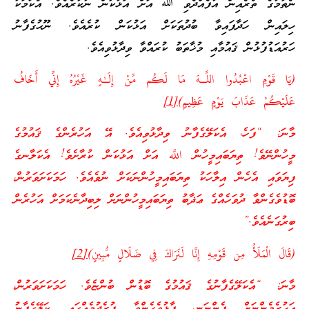
ނެތުމުގެ ތެރެއިން އުފެއްދެވި ﷲ އަށް އަޅުކަން ނުކުރެއެވެ. އެކަމަކު
ހިލައިން ހަދާފައިވާ ބުދުތަކަށް އަޅުކަން ކުރެއެވެ. ނޫޙުގެފާނު
ހަރުއަޑުފުޅުން ޤައުމާއި މުޚާތަބު ކުރައްވާ ވިދާޅުވިއެވެ.
(يَا قَوْمِ اعْبُدُوا اللَّـهَ مَا لَكُم مِّنْ إِلَـٰهٍ غَيْرُهُ إِنِّي أَخَافُ
عَلَيْكُمْ عَذَابَ يَوْمٍ عَظِيمٍ)
[1]
މާނަ: “ފަހެ، އެކަލޭގެފާނު ވިދާޅުވިއެވެ. އޭ އަހުރެންގެ ޤައުމުގެ
މީހުންނޭވެ! ތިޔަބައިމީހުން اللَّه އަށް އަޅުކަން ކުރާށެވެ! އެކަލާނގެ
ފިޔަވައި އެހެން އިލާހަކު ތިޔަބައިމީހުންނަކަށް ނުވެއެވެ. ހަމަކަށަވަރުން،
ބޮޑުވެގެންވާ ދުވަހެއްގެ ޢަޛާބު ތިޔަބައިމީހުންނަށް ލިބިދާނެކަމަށް އަހުރެން
ބިރުގަނެއެވެ.”
(قَالَ الْمَلَأُ مِن قَوْمِهِ إِنَّا لَنَرَاكَ فِي ضَلَالٍ مُّبِينٍ)
[2]
މާނަ: “އެކަލޭގެފާނުގެ ޤައުމުގެ ބޮޑުން ބުންޏެވެ. ހަމަކަށަވަރުން،
އަހުރެމެންނަށް ފެންނަނީ، ފާޅުވެގެންވާ ފުރެދުމެއްގައި ކަލޭގެފާނު