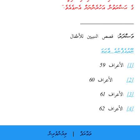
ގެ ޙަޟްރަތުން އަހުރެންނަށް އެނގެއެވެ.”
___________________
މަޞްދަރު: قصص النبيين للأطفال
ނޫޙުގެފާނުގެ ވާހަކަ
[1]
الأعراف 59
[2]
الأعراف 60
[3]
الأعراف 61
[4]
الأعراف 62
ތަޢާރަފް
ލިޔުންތެރިން