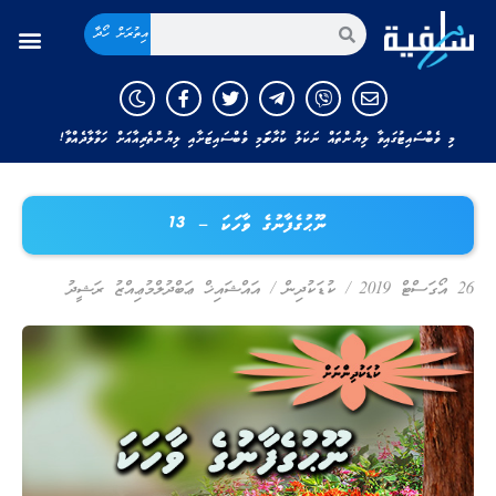
އިތުރަށް ހޯދާ
މި ވެބްސައިޓުގައިވާ ލިޔުންތައް ނަކަލު ކުރާނަމަ މި ވެބްސައިޓަށާއި ލިޔުންތެރިއާއަށް ހަވާލާދެއްވާ!
ނޫޙުގެފާނުގެ ވާހަކަ – 13
26 އޯގަސްޓް 2019
/
ކުޑަކުދިން
/
އައްޝައިޚް ޢަބްދުލްމުޢިއްޒު ރަޝީދު