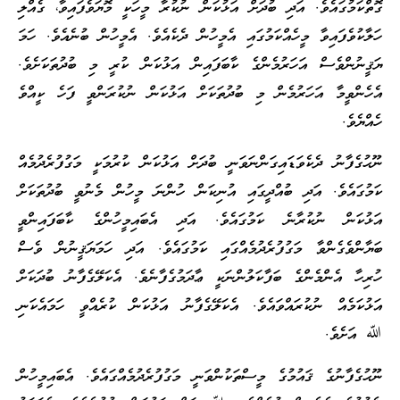
ގޮތްކަމުގައެވެ. އަދި ބުދަށް އަޅުކަން ނުކުރާ މީހަކީ މޮޔަވެފައިވާ، ގެއްލި
ހަލާކުވެފައިވާ މީހެއްކަމުގައި އެމީހުން ދެކެއެވެ. އެމީހުން ބުނެއެވެ. ހަމަ
ޔަޤީނުންވެސް އަހަރުމެންގެ ކާބަފައިން އަޅުކަން ކުރީ މި ބުދުތަކަށެވެ.
އެހެންވީމާ އަހަރުމެން މި ބުދުތަކަށް އަޅުކަން ނުކުރަންވީ ފަހެ ކީއްވެ
ހެއްޔެވެ.
ނޫޙުގެފާނު ދެކެވަޑައިގަންނަވަނީ ބުދަށް އަޅުކަން ކުރުމަކީ މަގުފުރެދުމެއް
ކަމުގައެވެ. އަދި ބުއްދީގައި އުނިކަން ހުންނަ މީހުން މެނުވީ ބުދުތަކަށް
އަޅުކަން ނުކުރާނެ ކަމުގައެވެ. އަދި އެބައިމީހުންގެ ކާބަފައިންވީ
ބަޔާންވެގެންވާ މަގުފުރެދުމެއްގައި ކަމުގައެވެ. އަދި ހަމަޔަޤީނުން ވެސް
ހުރިހާ އެންމެންގެ ބަފާކަލުންނަކީ ޢާދަމުގެފާނެވެ. އެކަލޭގެފާނު ބުދަކަށް
އަޅުކަމެއް ނުކުރައްވައެވެ. އެކަލޭގެފާނު އަޅުކަން ކުރެއްވީ ހަމައެކަނި
ﷲ އަށެވެ.
ނޫޙުގެފާނުގެ ޤައުމުގެ މީސްތަކުންވަނީ މަގުފުރެދުމެއްގައެވެ. އެބައިމީހުން