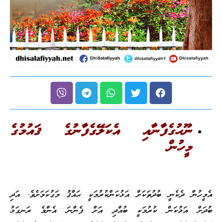
ނޫޙުގެފާނާއި އެކަލޭގެފާނުގެ ޤައުމުގެ
މީހުން
އެމީހުން ދެކެނީ ބުދުތަކަށް އަޅުކަންކުރުމަކީ ޙައްޤު މަގުކަމަށެވެ. އަދި
ބުދަށް އަޅުކަން ކުރުމަކީ ބުއްދި އަށް ފެންނަ އެންމެ ރަނގަޅު