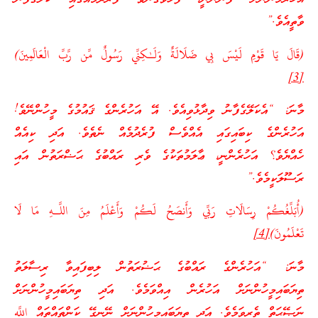
ވާތީއެވެ.”
(قَالَ يَا قَوْمِ لَيْسَ بِي ضَلَالَةٌ وَلَـٰكِنِّي رَسُولٌ مِّن رَّبِّ الْعَالَمِينَ)
[3]
މާނަ: “އެކަލޭގެފާނު ވިދާޅުވިއެވެ. އޭ އަހުރެންގެ ޤައުމުގެ މީހުންނޭވެ!
އަހުރެންގެ ކިބައިގައި އެއްވެސް ފުރެދުމެއް ނެތެވެ. އަދި ކިއެއް
ހެއްޔެވެ؟ އަހުރެންނީ، ޢާލަމުތަކުގެ ވެރި ރައްބުގެ ޙަޟްރަތުން އައި
ރަސޫލަކީމެވެ.”
(أُبَلِّغُكُمْ رِسَالَاتِ رَبِّي وَأَنصَحُ لَكُمْ وَأَعْلَمُ مِنَ اللَّـهِ مَا لَا
تَعْلَمُونَ)
[4]
މާނަ: “އަހުރެންގެ ރައްބުގެ ޙަޟުރަތުން ލިބިފައިވާ ރިސާލަތު
ތިޔަބައިމީހުންނަށް އަހުރެން އިއްވަމެވެ. އަދި ތިޔަބައިމީހުންނަށް
ނަޞޭޙަތް ތެރިވަމެވެ. އަދި ތިޔަބައިމީހުންނަށް ނޭނގޭ ކަންތައްތައް اللَّه