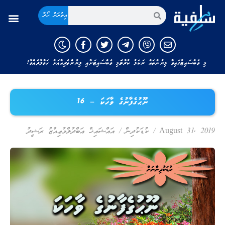
އިތުރަށް ހޯދާ
ޢިލްމުވެރިންގެ ފަތުވާ
މި ވެބްސައިޓުގައިވާ ލިޔުންތައް ނަކަލު ކުރާނަމަ މި ވެބްސައިޓަށާއި ލިޔުންތެރިއާއަށް ހަވާލާދެއްވާ!
ނޫޙުގެފާނުގެ ވާހަކަ – 16
August 31, 2019
/
ކުޑަކުދިން
/
އައްޝައިޚް ޢަބްދުލްމުޢިއްޒު ރަޝީދު