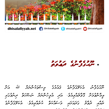
ނޫޙުގެފާނުގެ ދަޢުވަތު
ނޫހުގެފާނު، އެކަލޭގެފާނުގެ ޤައުމުގެ މީސްތަކުންނަށް ﷲ އަށް
އީމާންވުމަށް ގޮވާލެއްވިއެވެ. އަދި އެމީހުންނަށް ނަޞޭޙަތް ދިނުމުގައި
ރެއާއި ދުވާލު ގަދައަޅައި މަސައްކަތް ކުރެއްވިއެވެ. އެކަލޭގެފާނުގެ