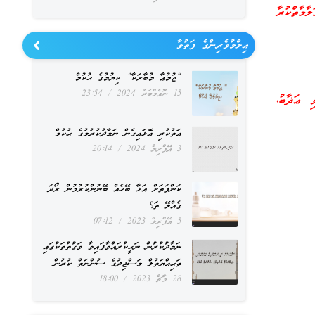
ާމާތްކުރާ
ޢިލްމުވެރިންގެ ފަތުވާ
“ޖުމުޢާ މުބާރަކާ” ކިޔުމުގެ ޙުކުމް
15 ނޮވެމްބަރު 2024
23:54
 ޢަޛާބު،
އަތުކުރި އޮޅައިގެން ނަމާދުކުރުމުގެ ޙުކުމް
3 އޭޕްރިލް 2024
20:14
ކަންފަތަށް އަޅާ ބޭހެއް ބޭނުންކުރުމުން ރޯދަ
ގެއްލޭ ތަ؟
5 އޭޕްރިލް 2023
07:12
ނަމާދުކުރުން ނަހީކުރައްވާފައިވާ ވަގުތުތަކުގައި
ތަޙިއްޔަތުލް މަސްޖިދުގެ ސުންނަތް ކުރުން
28 މާޗް 2023
18:00