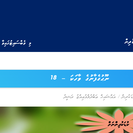
ުދިން
މި ވެބްސައިޓުގައިވާ 
ނޫޙުގެފާނުގެ ވާހަކަ – 18
ޑަކުދިން
/
އައްޝައިޚް ޢަބްދުލްމުޢިއްޒު ރަޝީދު