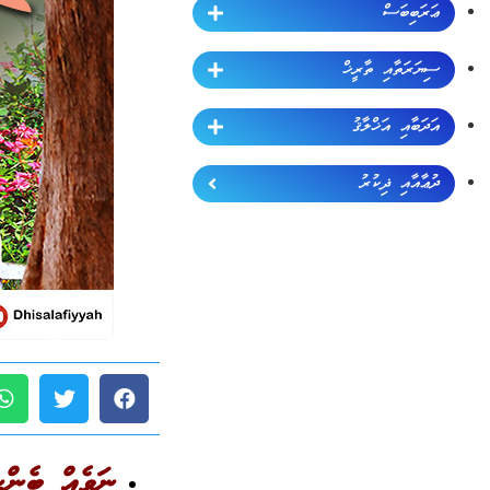
ޢަރަބިބަސް
ސިޔަރަތާއި ތާރީޚް
އަދަބާއި އަޚްލާޤު
ދުޢާއާއި ޛިކުރު
ނަވެއް ބެންނ