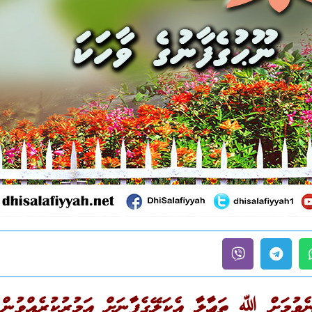
ެވުމަށް ﷲ ތަޢާލާ އެކަލޭގެފާނަށް އަމުރުކުރެއްވުން