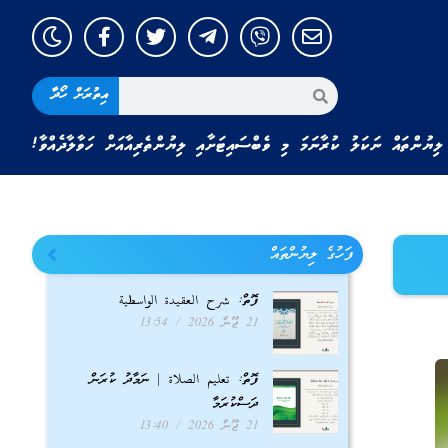
އިތުރަށް ހޯދާ
ލިޔުންތައް ނަކަލު ކުރާނަމަ މި ވެބްސައިޓަށާއި ލިޔުންތެރިއާއަށް ހަވާލާދެއްވާ!
ފަހުގެ ލިޔުންތައް
ފޮތް: شرح العقيدة الواسطية
21 ޖޫން 2026
13:54
ފޮތް: تعليم الصلاة | ނަމާދު ކުރަން
ދަސްކުރަމާ
21 ޖޫން 2026
13:40