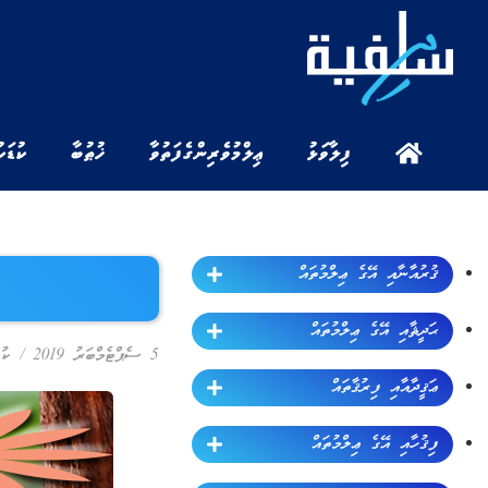
ފިލާވަޅު
ޢިލްމުވެރިންގެ ފަތުވާ
ޚުޠުބާ
ކުޑަކ
ޤުރުއާނާއި އޭގެ ޢިލްމުތައް
ޙަދީޘާއި އޭގެ ޢިލްމުތައް
5 ސެޕްޓެމްބަރު 2019
/
ކު
ޢަޤީދާއާއި ފިރުޤާތައް
ފިޤުހާއި އޭގެ ޢިލްމުތައް