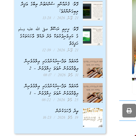
ފޮތް: ޤުރުއާނާއި ސުންނަތުން ތިބާގެ ޢަޤީދާ
ލިބިގަންނާށެވެ!
21 ޖޫން 2026
13:28
ފޮތް: ކީރިތި ރަސޫލާ صلى الله عليه وسلم
ގެ ކައިވެނިފުޅުތަކާ މެދު ދެކެވޭ ވާހަކަތަކުގެ
ޙަޤީޤަތް
21 ޖޫން 2026
12:39
އާޔަތެއް ތަފްސީރުކުރުމުގައި ޢިލްމުވެރިން
އިޖްމާޢުވުން ނުވަތަ ޚިލާފުވުން – 2
31 މާޗް 2026
08:17
އާޔަތެއް ތަފްސީރުކުރުމުގައި ޢިލްމުވެރިން
އިޖްމާޢުވުން ނުވަތަ ޚިލާފުވުން – 1
25 މާޗް 2026
08:22
ޢީދު ފާހަގަކުރުން
19 މާޗް 2026
16:23