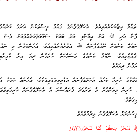
ާލާ ޢިޖާބަކުރެއްވިއެވެ. އެކަލޭގެފާނުގެ ޤައުމު މީސްތަކުން ޣަރަޤު ކުރެއް
ުގެފާނާ އަދި ﷲ އަށް އީމާންވި މަދު ބަޔަކު ސަލާމަތްކުރެއްވުމަށް ވެސް އ
 ނަވެއް ބަނުމަށް ނޫޙުގެފާނަށް ﷲ އަމުރުކުރެއްވިއެވެ. އެހެންކަމުން މި ނައު 
ފެއްޓެވިއެވެ. ނާކޮޅު ބަނުމުގެ މަސައްކަތް ކުރަމުން ދިޔަ އިރު ކާފިރުވ
ަމުން ދިޔައެވެ.
މާތުގެ ހުރިހާ ބަހެއް އެކަލޭގެފާނަށް އަޑުއިވިވަޑައިގަތެވެ. އެހެނެއް ކަމަކު އެކ
ީގެ ކުރިން މިއަށްވުރެ މާ ވަރުގަދަ ފުރައްސާރަ އާ އެކަލޭގެފާނަށް ކުރިމަތިވެވަޑަ
ިގަތެވެ.
ހުންނަށް އެކަލޭގެފާނު ވިދާޅުވެއެވެ.
إِنَّا نَسْخَرُ مِنكُمْ كَمَا تَسْخَرُونَ)
[1]