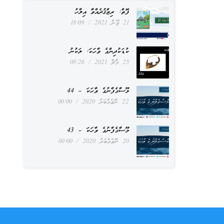
ފޮތް: ރިޒްޤުދެއްވާ އިލާހު
21 ޖޫން 2021
18:09
ކުޑަކުދިންގެ ވާހަކަ: ލަކުނު
25 މާޗް 2021
08:26
މޫސާގެފާނުގެ ވާހަކަ – 44
22 ނޮވެމްބަރު 2020
00:00
މޫސާގެފާނުގެ ވާހަކަ – 43
20 ނޮވެމްބަރު 2020
00:00