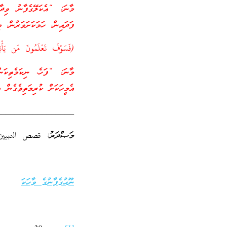
މާނަ: “އެކަލޭގެފާނު ވިދާޅު
ފަދައިން، ހަމަކަށަވަރުން، 
(فَسَوْفَ تَعْلَمُونَ مَن يَأْتِ
މާނަ: “ފަހެ، ނިކަމެތިކަނ
އެމީހަކަށް ކުރިމަތިވެގެން 
_________________
މަޞްދަރު: قصص النبيين
ނޫޙުގެފާނުގެ ވާހަކަ