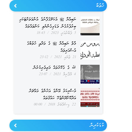
ޚުޠުބާ
ނަބިއްޔާ ﷺ އެކަލޭގެފާނުގެ އުންމަތަށްޓަކައި
ބިރުފުޅުގެން ވަޑައިގެންނެވި ކަންތައްތައް
5 ފެބްރުއަރީ 2023
18:45
މާތް ނަބިއްޔާ ﷺ ގެ ވަދާޢީ ޚުތުބާގެ
އުސްއަލިތައް
21 ޖުލައި 2021
23:12
ﷲ ގެ ގެކޮޅުތައް މަތިވެރިކުރުން
4 އޭޕްރިލް 2021
23:07
މުސްލިކަމު އޭނާގެ އަޚުންގެ މައްޗަށް
އަދާކޮށްދޭންޖެހޭ ޙައްޤުތައް
22 ޑިސެމްބަރު 2018
00:00
ކުޑަކުދިން