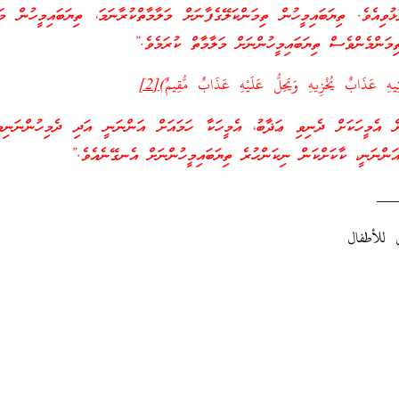
ވިއެވެ. ތިޔަބައިމީހުން ތިމަންކަލޭގެފާނަށް މަލާމާތްކުރާނަމަ، ތިޔަބައިމީހުން މަލ
ތިމަންމެންވެސް ތިޔަބައިމީހުންނަށް މަލާމާތް ކުރަމެވެ.”
يهِ عَذَابٌ يُخْزِيهِ وَيَحِلُّ عَلَيْهِ عَذَابٌ مُّقِيمٌ)
[2]
ް އެމީހަކަށް ދެނިވި ޢަޛާބު، އެމީހަކާ ހަމައަށް އަންނަނީ އަދި ދެމިހުންނަނިވި
އަންނަނީ، ކާކަށްކަން ނިކަންހުރެ ތިޔަބައިމީހުންނަށް އެނގޭނެއެވެ.”
__
 للأطفال