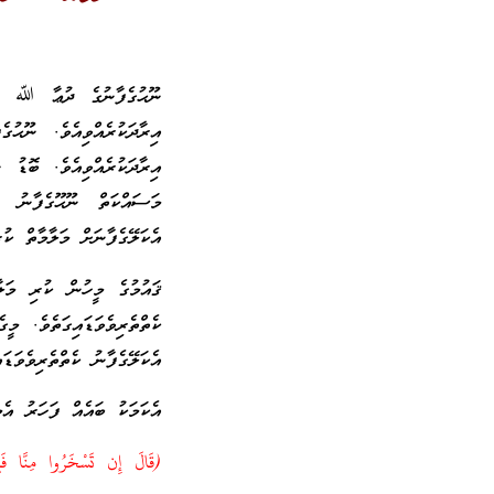
ނޫޙުގެފާނުގެ ދުޢާ ﷲ ތަޢ
އިރާދަކުރެއްވިއެވެ. ނޫޙ
އިރާދަކުރެއްވިއެވެ. ބޮޑު
މަސައްކަތް ނޫޙޫގެފާނު 
އެކަލޭގެފާނަށް މަލާމާތް ކުރ
ޤައުމުގެ މީހުން ކުރި މަލާ
ކެތްތެރިވެވަޑައިގަތެވެ. މ
އެކަލޭގެފާނު ކެތްތެރިވެވަޑައ
އެކަމަކު ބައެއް ފަހަރު އެމީ
(قَالَ إِن تَسْخَرُوا مِنَّا فَ