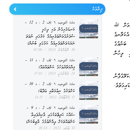
ފިލާވަޅު
مادة التوحيد ٦ (ف 2 ، د 12 –
ވުމަށް ﷲ
ކަނޑައެޅިގެން ވަކި މީހަކީ
ެކަލާނގެ
ސުވަރުގެވަންތަވެރިއެއް ކަމުގައި ނުވަތަ
ބަނުމުގެ
ނަރަކަވަންތަވެރިއެއް ކަމުގައި ބުނުން)
30 ނޮވެމްބަރު 2024
02:00
ި މީހުން
مادة التوحيد ٦ (ف 2 ، د 11 –
ޤިޔާމަތްދުވަހުގެ ކަންތައްތައް)
28 ފެބްރުއަރީ 2023
17:02
ަލޭގެފާނު
مادة التوحيد ٦ (ف 2 ، د 10 –
އިގަތެވެ.
ކަށްވަޅުގެ ނިޢުމަތާއި ޢަޛާބު)
17 އޮކްޓޯބަރު 2022
14:37
مادة التوحيد ٦ (ف 2 ، د 9 –
ޞައްޙަ ޙަދީޘްތަކުގައި ވާރިދުފައިވާ
ކަންތައްތަކަށް އީމާންވުމުގެ ވާޖިބުކަން)
31 ޖުލައި 2022
10:24