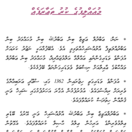
މުއައްލިފުގެ ކުރު ތަޢާރަފެއް
* ނަން: ޢަބްދުލް ޢަޒީޒް ބިން ޢަބްދުﷲ ބިން މުޙައްމަދު ބިން
ޢަބްދުއްލަޠީފް އާލުއްޝައިޚުއްތަމިމީ އެވެ. އެބޭފުޅާއަކީ ނަޖުދު ކަރައަށް
އުފަންވެ ވަޑައިގެންނެވި ޢައްލާމާ އަލްމުޖައްދިދް، މުޙައްމަދު ބިން ޢަބްދުލް
ވައްޙާބުގެ ޢާއިލާއަށް ނިސްބަތް ވެވަޑައިގަންނަވާ ބޭފުޅެކެވެ.
* އުފަންވެ ވަޑައިގަތީ ހިޖުރައިން 1362 ގައި، ސުޢޫދީ ޢަރަބިއްޔާގެ
ވެރިރަށް ރިޔާޟުގައެވެ. އުމުރުފުޅުން އެގާރަ އަހަރުފުޅުގައި ޝައިޚް ވަނީ
ޤުރްއާން ހިތުދަސް ކުރައްވާފައެވެ.
* ޢަބްދުލްޢަޒީޒް ބިން ޢަބްދުﷲ އާލުއްޝައިޚް ވަނީ އޭރުގެ ބޮޑެތި
ޢިލްމުވެރިންގެ އަރިހުން ޢިލްމު ޙާޞިލް ކުރައްވާފައެވެ. އެގޮތުން