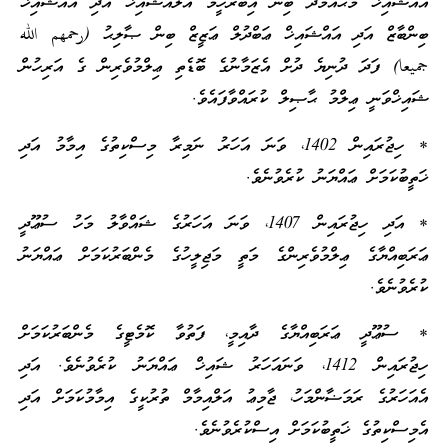
އައްޝައިޚް މުޙައްމަދު ބިން އިބްރާހީމް އާލުއްޝައިޚް އަދި އައްޝައިޚް
ބިންބާޒް އަދި އައްޝައިޚް ޢަބްދުލް ޢަޒީޒް ބިން ޞާލިޙު (رحمهم الله
جميعا) ފަދަ ދުނިޔެ ދުށް އެޒަމާނުގެ ބޮޑެތި ޢިލްމުވެރިން ގެ އަރިހުން
ޝައިޚްވަނީ ޢިލްމު ޙާޞިލް ކުރައްވާފައެވެ.
* ހިޖުރައިން 1402، ވަނަ އަހަރު ނަމިރާ މިސްކިތުގެ އިމާމު އަދި
ޚަތީބުކަމަށް ޢައްޔަނު ކުރެވުނެވެ.
* އަދި ހިޖުރައިން 1407، ވަނަ އަހަރުގެ ޝައްވާލު މަހު ސުޢޫދީ
ޢަރަބިއްޔާގެ ޢިލްމުވެރިންގެ މަތީ މަޖިލީހުގެ މެންބަރުކަމަށް ޢައްޔަނު
ކުރެވުނެވެ.
* ސުޢޫދީ ޢަރަބިއްޔާގެ ދާއިމީ، ފަތުވާ ކޮމެޓީގެ މެންބަރުކަމަށް
ހިޖުރައިން 1412، ވަނައަހަރު ޝައިޚް ޢައްޔަނު ކުރެވުނެވެ. އަދި
އެއަހަރުގެ ރަމަޟާންމަހު، ޖާމިޢު އަލްއިމާމް ތުރުކީގެ އިމާމުކަމަށް އަދި
އެމިސްކިތުގެ ޚަތީބުކަމަށް އިސްކުރެވުނެވެ.