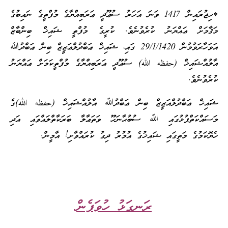
*ހިޖުރައިން 1417 ވަނަ އަހަރު ސުޢޫދީ ޢަރަބިއްޔާގެ މުފްތީގެ ނައިބުގެ
މަޤާމަށް ޢައްޔަނު ކުރެވުނެވެ. ކުރީގެ މުފްތީ ޝައިޚް ބިންބާޒް
އަވަހާރަވުމުން 29/1/1420 ގައި، ޝައިޚް ޢަބްދުލްޢަޒީޒް ބިން ޢަބްދުﷲ
އާލުއްޝައިޚް (حفظه الله) ސުޢޫދީ ޢަރަބިއްޔާގެ މުފްތީކަމަށް ޢައްޔަނު
ކުރެވުނެވެ.
ޝައިޚް ޢަބްދުލްއަޒީޒް ބިން ޢަބްދުﷲ އާލުއްޝައިޚް (حفظه الله)ގެ
މަސައްކަތްޕުޅުގައި ﷲ ސުބުޙާނަހޫ ވަތަޢާލާ ބަރަކާތްލައްވައި އަދި
ހެޔޮކަމުގެ މަތީގައި ޝައިޚުގެ އުމުރު ދިގު ކުރައްވާށި! އާމީން.
ރަނގަޅު ހުވަފެން