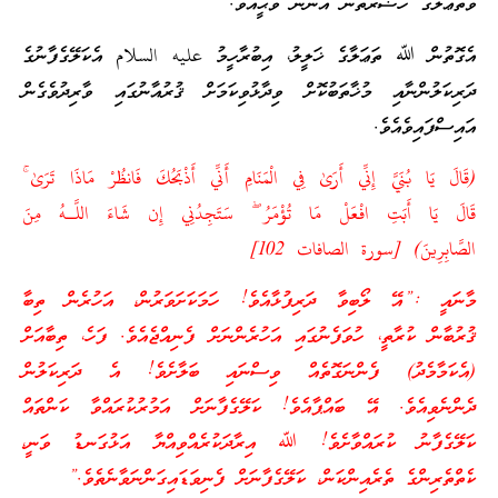
ވަތަޢާލާގެ ހަޟުރަތުން އަންނަ ވަޙީއެވެ.
އެގޮތުން ﷲ ތަޢަލާގެ ޚަލީލު، އިބުރާހީމު عليه السلام އެކަލޭގެފާނުގެ
ދަރިކަލުންނާއި މުޚާތަބުކޮށް ވިދާޅުވިކަމަށް ޤުރުއާނުގައި ވާރިދުވެގެން
އައިސްފައިވެއެވެ.
(قَالَ يَا بُنَيَّ إِنِّي أَرَىٰ فِي الْمَنَامِ أَنِّي أَذْبَحُكَ فَانظُرْ مَاذَا تَرَىٰ ۚ
قَالَ يَا أَبَتِ افْعَلْ مَا تُؤْمَرُ ۖ سَتَجِدُنِي إِن شَاءَ اللَّـهُ مِنَ
الصَّابِرِينَ) [سورة الصافات 102]
މާނައީ :”އޭ ލޯބިވާ ދަރިފުޅާއެވެ! ހަމަކަށަވަރުން، އަހުރެން ތިބާ
ޤުރުބާން ކުރާތީ، ހުވަފެނުގައި އަހުރެންނަށް ފެނިއްޖެއެވެ. ފަހެ، ތިބާއަށް
(އެކަމާމެދު) ފެންނަގޮތެއް ވިސްނައި ބަލާށެވެ! އެ ދަރިކަލުން
ދެންނެވިއެވެ. އޭ ބައްޕާއެވެ! ކަލޭގެފާނަށް އަމުރުކުރައްވާ ކަންތައް
ކަލޭގެފާނު ކުރައްވާށެވެ! ﷲ އިރާދަކުރެއްވިއްޔާ އަޅުގަނޑު ވަނީ،
ކެތްތެރިންގެ ތެރެއިންކަން، ކަލޭގެފާނަށް ފެނިވަޑައިގަންނަވާނެތެވެ.”