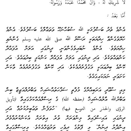
لَا شَرِيكَ لَهُ ، وَأَنَّ مُحَمَّدًا عَبْدُهُ وَرَسُولُهُ.
أَمَّا بَعْدُ :
އެންމެ ތެދު ބަސްފުޅަކީ ﷲ ސުބުޙާނަހޫ ވަތަޢާލާގެ ބަސްފުޅެވެ. އެންމެ
ހެޔޮވެގެންވާ ހިދާޔަތަކީ ރަސޫލު ﷲ صلى الله عليه وسلم ގެންނެވި
ހިދާޔަތެވެ. އެންމެ ނުބައިވެގެންވަނީ ދީނުގައި އަލަށް އުފައްދާ
ކަންތައްތަކެވެ. އަދި ދީނުގައި އަލަށް އުފައްދާ ކަންކަމީ ބިދުޢައެވެ. އަދި
ކޮންމެ ބިދުޢައަކީ މަގުފުރެދުމެކެވެ. އަދި ކޮންމެ މަގުފުރެދުމެއް ވާކަން
ކަށަވަރީ ނަރަކައިގައެވެ.
މިއީ ސުޢޫދީ އަރަބިއްޔާގެ މުފްތީ ސަމާޙަތުއްޝައިޚް ޢަބްދުލްއަޒީޒް ބިން
ޢަބްދުﷲ އާލުއްޝައިޚް (حفظه الله) ގެ ރިސާލާއެއްކަމުގައިވާ (تأويل
الرؤى والحذر من التوسع فيها) “ހުވަފެން ތަޢުބީރުކުރުމާ އަދި
ދީނުގައި އައިސްފައިވާ މިންވަރަށް ވުރެ އިތުރަށް އެކަންކުރުމާމެދު
އިންޛާރު ދިނުން” މި ފޮތުގެ ދިވެހި ތަރުޖަމާއެކެވެ. މިރިސާލާގައިވާ