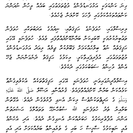
ގިނަ ކަންކަމަކީ އަޅުގަނޑުމެންގެ މުޖުތަމަޢުގައި ބައެއް މީހުން ނުދަންނަ
ކަންތައްތަކެއްކަމުގައި ފާހަގަ ކޮށްލަން ޖެހެއެވެ.
މިރިސާލާގައި، ހުވަފެނުގެ ޙަޤީޤަތާއި، ނިދުމުގެ އަދަބުތަކާއި ހުވަފެން
ތަޢުބީރުކުރުމަކީ ކޮބައިކަން ބަޔާންކޮށްދެއްވާފައި ވެއެވެ. ހުވަފެނަކީ އޭގައި
ޙަޤީޤަތެއް ނުވާ ބިލާހެއްކަމަށް ޤަބޫލުކުރާ ޖީލެއް މިއަދު އަޅުގަނޑުމެންގެ
މުޖުތަމަޢުގައި އުފެދިފައިވާކަމީ، މިކަމުގެ ޙަޤީޤަތް ދެނެގަންނަން ޖެހޭ
އެންމެ މުހިންމު ސަބަބުކަމުގައި ދެކެމެވެ.
އިސްލާމްދީނުގައިވަނީ ހުވަފެނަކީ އޭގައި ޙަޤީޤަތްތަކެއް އެކުލެވިގެންވާ
ކަމެއްކަން ބަޔާން ކޮށްދެއްވާފައެވެ. ޤުރުއާނާއި ރަސޫލާ صَلَّى اللهُ عَلَيْهِ
وَسَلَّمَ ގެ ޙަދީޘްތަކުންވެސް މިކަން އެނގި ފާޅުވެގެން ދެއެވެ. އެގޮތުން
ބަލާއިރު ތެދު ހުވަފެނަކީ ﷲ ސުބުޙާނަހޫ ވަތަޢާލާގެ ޙަޟުރަތުން
އަންނަ އުފާވެރިކަމުގެ ޚަބަރެއްކަން އެނގިގެން ދެއެވެ. އަދި އެހެންމެ
އެއީ ނަބީކަމުގެ ސާޅީސް ހަ ބައި ގެ ތެރެއިންވާ ބަޔެއްކަމަށާ އަދި އެއީ