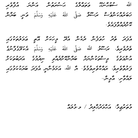
ﷲ ސުބުޙާނަހޫ ވަތަޢާލާގެ ޙަޟުރަތުން އަންނަ އުފާވެރި
ޚަބަރެއްކަންވެސް ރަސޫލާ صَلَّى اللهُ عَلَيْهِ وَسَلَّمَ ވަނީ ބަޔާން
ކޮށްދެއްވާފައެވެ.
އެފަދަ ތެދު ހުވަފެން ދެކެން އެދޭ މީހަކަށް އޮތީ ޢަމަލުތަކުގައި
ތެދުވެރިވެ، ރަސޫލު ﷲ صَلَّى اللهُ عَلَيْهِ وَسَلَّمَ އެކަލޭގެފާނުގެ
އުންމަތުގެ މީސްތަކުންނަށް ބަޔާންކޮށްދެއްވި ނިދުމުގެ އަދަބުތަކަށް
ފަރުވާތެރިވެ، ރައްކާތެރިވުމެވެ. ޔާ ﷲ، އަޅަމެންނީ އެފަދަ ބަޔަކުކަމުގައި
ލައްވާށި. އާމީން..
މުތަރުޖިމް: އަޙްމަދުޚާލިދު / މ.މުލައް