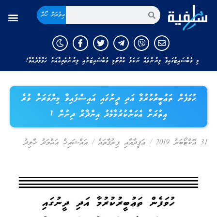
އިތުރަށް ހޯދާ
މި ވެބްސައިޓުގައިވާ ލިޔުންތައް ނަކަލު ކުރާނަމަ މި ވެބްސައިޓަށާއި ލިޔުންތެރިއާއަށް ހަވާލާދެއްވާ!
ހުވަފެން ތަޢުބީރުކުރުމާ އަދި ދީނުގައި އައިސްފައިވާ މިންވަރަށް ވުރެ
އިތުރަށް އެކަންކުރުމާމެދު އިންޛާރު ދިނުން 1
31 އޮކްޓޯބަރު 2019
/
ޢަޤީދާއާއި ފިރުޤާތައް
/
އައްޝައިޚް އަޙްމަދު ޚާލިދު