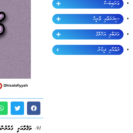
ޢަރަބިބަސް
ސިޔަރަތާއި ތާރީޚް
އަދަބާއި އަޚްލާޤު
ދުޢާއާއި ޛިކުރު
ތަޤްވާއަކީ ގެއްލުން