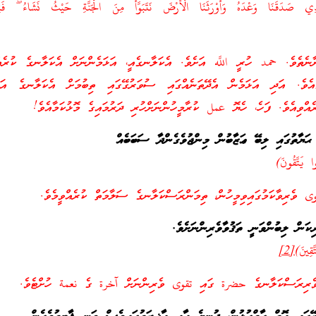
َّذِي صَدَقَنَا وَعْدَهُ وَأَوْرَثَنَا الْأَرْضَ نَتَبَوَّأُ مِنَ الْجَنَّةِ حَيْثُ نَشَاءُ ۖ فَنِ
ނެތެވެ. حمد ހުރީ اللَّه އަށެވެ. އެކަލާނގެއީ، އަޅަމެންނަށް އެކަލާނގެ ކުރެ
އެވެ. އަދި އަޅަމެން އެދޭތަނެއްގައި ސުވަރުގޭގައި ތިބުމަށް އެކަލާނގެ އަޅަ
އްވިއެވެ. ފަހެ، ހެޔޮ عمل ކުރާމީހުންނަށްހުރި ދަރުމައިގެ މޮޅުކަމާއެވެ!
 ޙަޔާތުގައި ލިބޭ ޢަޒާބުން މިންޖުވެގެންދާ ސަބަބެއް
وا يَتَّقُونَ)
 ވެރިވާކަމުގައިވިމީހުން، ތިމަންރަސްކަލާނގެ ސަލާމަތް ކުރެއްވީމެވެ.
ިކަން ލިބުންވަނީ ތަޤުވާވެރިންނަށެވެ.
َقِينَ)
[2]
 ވެރިރަސްކަލާނގެ حضرة ގައި تقوى ވެރިންނަށް آخرة ގެ نعمة ހުށްޓެވެ.