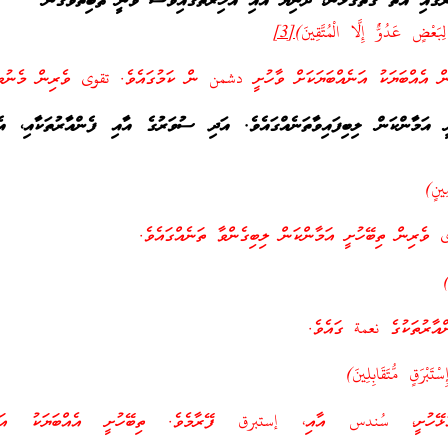
ޭގައި އޮތް ގާތްގުޅުން، ދުނިޔެ އާއި އާޚިރަތުގައިވެސް ވަނީ ޘާބިތުވެގެން
ِبَعْضٍ عَدُوٌّ إِلَّا الْمُتَّقِينَ)
[3]
ން އެއްބަޔަކު އަނެއްބަޔަކަށް ވާހުށީ دشمن ން ކަމުގައެވެ. تقوى ވެރިން މެނުވީ
ީ އަމާންކަން ލިބިފައިވާތަނެއްގައެވެ. އަދި ސުވަރުގެ އާއި ފެންއާރުތަކާއި، އެތ
ِينٍ)
 ވެރިން ތިބޭހުށީ އަމާންކަން ލިބިގެންވާ ތަނެއްގައެވެ.
އާރުތަކުގެ نعمة ގައެވެ.
بْرَقٍ مُّتَقَابِلِينَ)
ޅޭހުށީ، سُندس އާއި، إستبرق ފޭރާމެވެ. ތިބޭހުށީ އެއްބަޔަކު އަނެއ