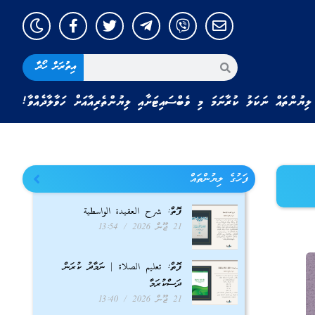
އިތުރަށް ހޯދާ
ލިޔުންތައް ނަކަލު ކުރާނަމަ މި ވެބްސައިޓަށާއި ލިޔުންތެރިއާއަށް ހަވާލާދެއްވާ!
ފަހުގެ ލިޔުންތައް
ފޮތް: شرح العقيدة الواسطية
21 ޖޫން 2026
13:54
ފޮތް: تعليم الصلاة | ނަމާދު ކުރަން
ދަސްކުރަމާ
21 ޖޫން 2026
13:40