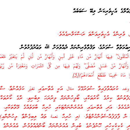
ލާގެ އެހީތެރިކަން ލިބޭ ސަބަބެއް
ى ވެރިންގެ އެހީތެރިވަންތަ ރަސްކަލާނގެއެވެ.
ިޢުމަތްވާ ސުވަރުގެ، ތަޤުވާވެރިންނަށް ދެއްވުމަށް ﷲ ވަޢުދުފުޅުވުން
لْمُتَّقُونَ ۖ فِيهَا أَنْهَارٌ مِّن مَّاءٍ غَيْرِ آسِنٍ وَأَنْهَارٌ مِّن لَّبَنٍ لَّمْ يَتَغَيَّرْ طَعْمُه
ينَ وَأَنْهَارٌ مِّنْ عَسَلٍ مُّصَفًّى ۖ وَلَهُمْ فِيهَا مِن كُلِّ الثَّمَرَاتِ وَمَغْفِرَةٌ مِّن رَّبِّه
 مَاءً حَمِيمًا فَقَطَّعَ أَمْعَاءَهُمْ)
[5]
عد ކުރައްވާފައިވާ ސުވަރުގޭގެ مثال އަކީ އެތާނގައި تغيّر ކަމެއްނުވާ، ސާފ
ފާތުނުވާ ކިރުގެ ކޯރުތަކާއި، ބޯމީހުންނަށް މީރުރަހަ ލިބެނިވި، ރާގެ ކޯރުތަކާ
ުގެއެވެ. އަދި އެތާނގައި އެއުރެންނަށްޓަކައި ހުރިހާ ބާވަތެއްގެ މޭވާތަކާއި، އ
 ފާފަފުއްސެވުންހުށްޓެވެ. (މި ހުރިހާ نعمة ތައް ލިބިގެންވާ މީހުންނާއި) 
ދި ކެކިކެކިހުރި ހޫނުފެނުގެ ބުއިން އެއުރެންނަށް ބޯންދެއްވުމުން، އެއުރެންގެ ގ