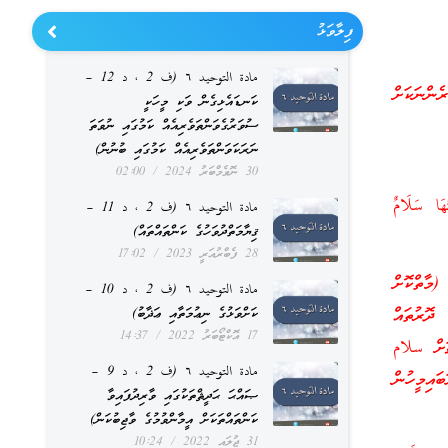
ފިލާވަޅު
مادة التوحيد ٦ (ف 2 ، د 12 –
ންނަކަށް
ކަނޑައެޅިގެން ވަކި މީހަކީ
ސުވަރުގެވަންތަވެރިއެއް ކަމުގައި ނުވަތަ
ނަރަކަވަންތަވެރިއެއް ކަމުގައި ބުނުން)
30 ނޮވެމްބަރު 2024
02:00
ُهَا سَلَامٌ
مادة التوحيد ٦ (ف 2 ، د 11 –
ޤިޔާމަތްދުވަހުގެ ކަންތައްތައް)
28 ފެބްރުއަރީ 2023
17:02
މާތްކޮށް
مادة التوحيد ٦ (ف 2 ، د 10 –
 ދޮރުތައް
ކަށްވަޅުގެ ނިޢުމަތާއި ޢަޛާބު)
17 އޮކްޓޯބަރު 2022
14:37
ޗަށް سلام
مادة التوحيد ٦ (ف 2 ، د 9 –
އިމީހުން
ޞައްޙަ ޙަދީޘްތަކުގައި ވާރިދުފައިވާ
ކަންތައްތަކަށް އީމާންވުމުގެ ވާޖިބުކަން)
31 ޖުލައި 2022
10:24