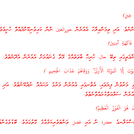
ٍ عِينٍ)
ންނެވެ. އަދި ތިމަންއިލާހު އެއުރެން حورالعين ންނާ ކައިވެނިކޮށްދެއްވާ ހުށީމެވެ
كِهَةٍ آمِنِينَ)
ްމަތީގައި ތިބޭ حال، ހުރިހާ ބާވަތެއްގެ މޭވާ ގެނައުމަށް އެއުރެން އެދޭނެތެވެ.
 إِلَّا الْمَوْتَةَ الْأُولَىٰ ۖ وَوَقَاهُمْ عَذَابَ الْجَحِيمِ )
ވި މަރުވުން ފިޔަވައި، އެތާނގައި އެއުރެން މަރުގެ ރަހައެއް ނުދެކޭނެތެވެ. އަދި ނ
ެން ސަލާމަތްކުރައްވާނެތެވެ.
 هُوَ الْفَوْزُ الْعَظِيمُ)
ރަސްކަލާނގެ حضرة ން އައި فضل ވަންތަވެރިކަމެއްގެ ގޮތުގައެވެ. ބޮޑުވެގެނ