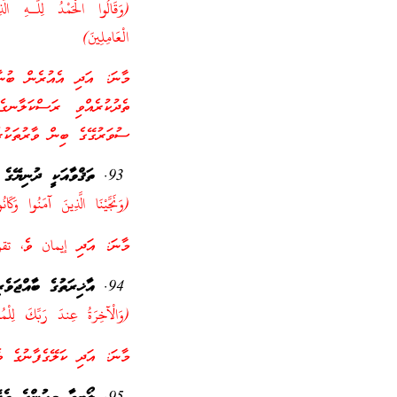
(وَقَالُوا الْحَمْدُ لِلَّـهِ ال
الْعَامِلِينَ)
މާނަ: އަދި އެއުރެން ބުނާ
ތެދުކުރެއްވި ރަސްކަލާނގެ
ސުވަރުގޭގެ ބިން ވާރުތަކުރެ
ތަޤްވާއަކީ ދުނިޔޭގެ
(وَنَجَّيْنَا الَّذِينَ آمَنُوا وَكَانُ
މާނަ: އަދި إيمان ވެ، تقوى
އާޚިރަތުގެ ބާއްޖަވެރ
(وَالْآخِرَةُ عِندَ رَبِّكَ لِلْمُتّ
މާނަ: އަދި ކަލޭގެފާނުގެ