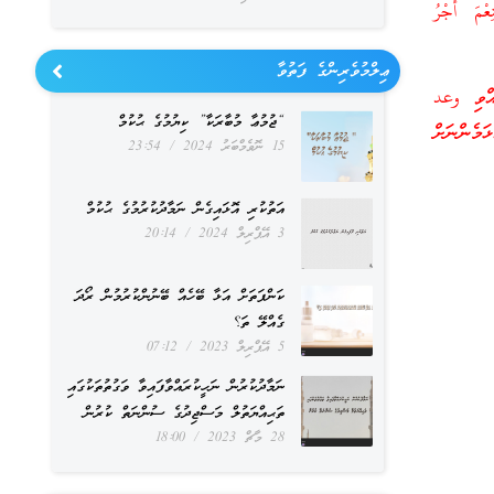
عْمَ أَجْرُ
ޢިލްމުވެރިންގެ ފަތުވާ
އްވި وعد
“ޖުމުޢާ މުބާރަކާ” ކިޔުމުގެ ޙުކުމް
މެންނަށް
15 ނޮވެމްބަރު 2024
23:54
އަތުކުރި އޮޅައިގެން ނަމާދުކުރުމުގެ ޙުކުމް
3 އޭޕްރިލް 2024
20:14
ކަންފަތަށް އަޅާ ބޭހެއް ބޭނުންކުރުމުން ރޯދަ
ގެއްލޭ ތަ؟
5 އޭޕްރިލް 2023
07:12
ނަމާދުކުރުން ނަހީކުރައްވާފައިވާ ވަގުތުތަކުގައި
ތަޙިއްޔަތުލް މަސްޖިދުގެ ސުންނަތް ކުރުން
28 މާޗް 2023
18:00