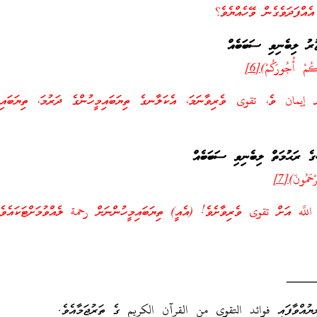
އެއްފަދަވެގެން ވޭހެއްޔެވެ؟
ޖުރު ލިބެނިވި ސަބަބެއް
ِكُمْ أُجُورَكُمْ)
[6]
ް إيمان ވެ، تقوى ވެރިވާނަމަ، އެކަލާނގެ ތިޔަބައިމީހުންގެ ދަރުމަ، ތިޔަބައިމީ
ގެ ރަޙުމަތް ލިބެނިވި ސަބަބެއް
ْحَمُونَ)
[7]
اللَّه އަށް تقوى ވެރިވާށެވެ! (އެއީ) ތިޔަބައިމީހުންނަށް رحمة ލެއްވުމަށްޓަކައެވެ
____
ިޔުއްވާފައި فوائد التقوى من القرآن الكريم ގެ ތަރުޖަމާއެވެ.