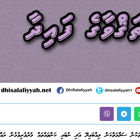
ތަކުން ސަލާމަތްކަން ލިއްބައިދޭ އަދި ނުބައި ކަންތައްތައް މެދުވެރިވުމުން ރައްކ