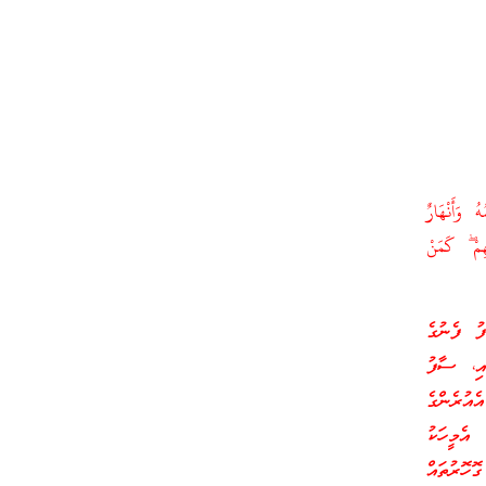
ُ وَأَنْهَارٌ
ِمْ ۖ كَمَنْ
ު ފެނުގެ
އި، ސާފު
ެއުރެންގެ
އެމީހަކު
ޮހޮރުތައް