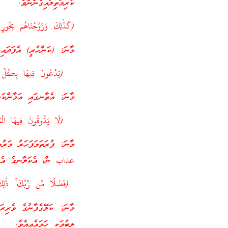
ކުރިމަތިލައިގެންނެވެ.
(كَذَٰلِكَ وَزَوَّجْنَاهُم بِحُور
މާނަ: (ކަންހުރީ) އެފަދައި
(يَدْعُونَ فِيهَا بِكُلِّ فَا
މާނަ: އެތާނގައި އަމާންކަނ
(لَا يَذُوقُونَ فِيهَا الْمَوْتَ
މާނަ: ފުރަތަމަފަހަރު މަރު
عذاب ން، އެކަލާނގެ އެއުރ
(فَضْلًا مِّن رَّبِّكَ ۚ ذَٰلِكَ
މާނަ: ކަލޭގެފާނުގެ ވެރި
ލިބުމަކީ ހަމައެއީއެވެ.