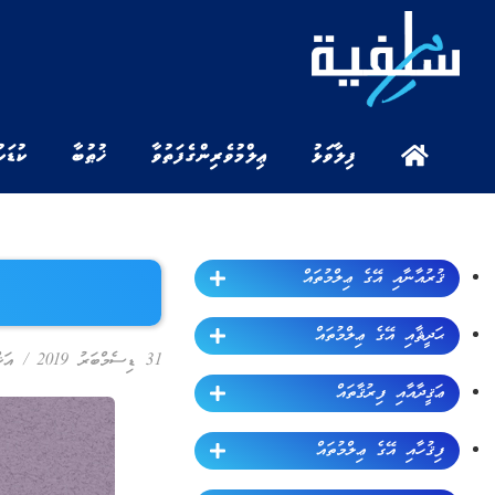
ފިލާވަޅު
ޢިލްމުވެރިންގެ ފަތުވާ
ޚުޠުބާ
ކުޑަކ
ޤުރުއާނާއި އޭގެ ޢިލްމުތައް
ޙަދީޘާއި އޭގެ ޢިލްމުތައް
31 ޑިސެމްބަރު 2019
/
އަޚ
ޢަޤީދާއާއި ފިރުޤާތައް
ފިޤުހާއި އޭގެ ޢިލްމުތައް