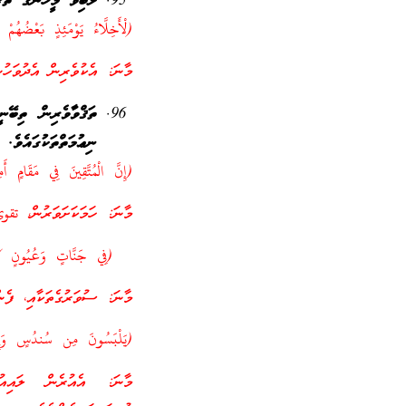
ލޯބިވާ މީހުންގެ ތެރ
(لْأَخِلَّاءُ يَوْمَئِذٍ بَعْضُهُمْ ل
މާނަ: އެކުވެރިން އެދުވަހު
ތަޤްވާވެރިން ތިބޭނ
ނިޢުމަތްތަކުގައެވެ.
(إِنَّ الْمُتَّقِينَ فِي مَقَامٍ أَم
މާނަ: ހަމަކަށަވަރުން، تقوى
(فِي جَنَّاتٍ وَعُيُونٍ )
މާނަ: ސުވަރުގެތަކާއި، ފެން
(يَلْبَسُونَ مِن سُندُسٍ وَإِسْتَ
މާނަ: އެއުރެން ލައިއު