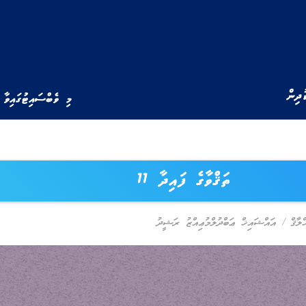
ުދިން
މި ވެބްސައިޓުގައިވާ 
ތަޤްވާގެ ފައިދާ 11
ްލާޤް
/
އައްޝައިޚް ޢަބްދުލްމުޢިއްޒު ރަޝީދު