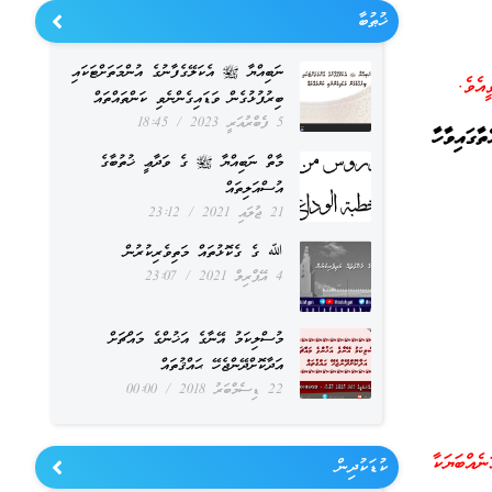
ޚުޠުބާ
ނަބިއްޔާ ﷺ އެކަލޭގެފާނުގެ އުންމަތަށްޓަކައި
އެވެ.
ބިރުފުޅުގެން ވަޑައިގެންނެވި ކަންތައްތައް
5 ފެބްރުއަރީ 2023
18:45
ާގައިވާހާ
މާތް ނަބިއްޔާ ﷺ ގެ ވަދާޢީ ޚުތުބާގެ
އުސްއަލިތައް
21 ޖުލައި 2021
23:12
ﷲ ގެ ގެކޮޅުތައް މަތިވެރިކުރުން
4 އޭޕްރިލް 2021
23:07
މުސްލިކަމު އޭނާގެ އަޚުންގެ މައްޗަށް
އަދާކޮށްދޭންޖެހޭ ޙައްޤުތައް
22 ޑިސެމްބަރު 2018
00:00
ްބަޔަކާ
ކުޑަކުދިން