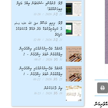
ފޮތް: ޤުރުއާނާއި ސުންނަތުން ތިބާގެ ޢަޤީދާ
ލިބިގަންނާށެވެ!
21 ޖޫން 2026
13:28
ފޮތް: ކީރިތި ރަސޫލާ صلى الله عليه وسلم
ގެ ކައިވެނިފުޅުތަކާ މެދު ދެކެވޭ ވާހަކަތަކުގެ
ޙަޤީޤަތް
21 ޖޫން 2026
12:39
އާޔަތެއް ތަފްސީރުކުރުމުގައި ޢިލްމުވެރިން
އިޖްމާޢުވުން ނުވަތަ ޚިލާފުވުން – 2
31 މާޗް 2026
08:17
އާޔަތެއް ތަފްސީރުކުރުމުގައި ޢިލްމުވެރިން
އިޖްމާޢުވުން ނުވަތަ ޚިލާފުވުން – 1
25 މާޗް 2026
08:22
ޢީދު ފާހަގަކުރުން
19 މާޗް 2026
16:23
ާތެރިކަން