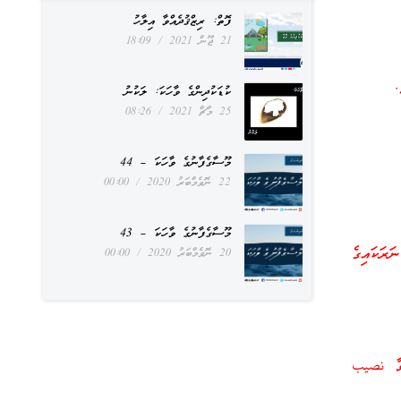
ފޮތް: ރިޒްޤުދެއްވާ އިލާހު
21 ޖޫން 2021
18:09
.
ކުޑަކުދިންގެ ވާހަކަ: ލަކުނު
25 މާޗް 2021
08:26
މޫސާގެފާނުގެ ވާހަކަ – 44
22 ނޮވެމްބަރު 2020
00:00
މޫސާގެފާނުގެ ވާހަކަ – 43
ަރަކައިގެ
20 ނޮވެމްބަރު 2020
00:00
ްވާ نصيب