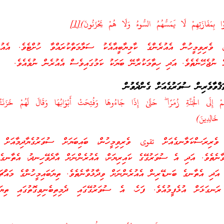
َوْا بِمَفَازَتِهِمْ لَا يَمَسُّهُمُ السُّوءُ وَلَا هُمْ يَحْزَنُونَ)
[1]
ވެރިވިމީހުން އެއުރެންގެ ކާމިޔާބީއާއެކު ސަލާމަތްކުރައްވާ ހުށްޓެވެ. އެއުރެ
ް ނުޖެހޭނެތެވެ. އަދި ހިތާމަކުރާނޭ ބަޔަކު ކަމުގައިވެސް އެއުރެން ނުވެއެވެ.
ތަޤްވާވެރިން ސުވަރުގެއަށް ގެންދެވުން
هُمْ إِلَى الْجَنَّةِ زُمَرًا ۖ حَتَّىٰ إِذَا جَاءُوهَا وَفُتِحَتْ أَبْوَابُهَا وَقَالَ لَهُمْ خَزَنَت
 خَالِدِينَ)
ެރިރަސްކަލާނގެއަށް تقوى ވެރިވިމީހުން، ބައިބަޔަށް ސުވަރުގެޔާދިމާއަށް (
ވާނެތެވެ. އަދި އެ ސުވަރުގޭގެ ކައިރިޔަށް، އެއުރެންނަށް އާދެވޭހިނދު، އެތާނގެ
. އަދި އެތާނގެ ބަނޑޭރިން އެއުރެންނަށް ވިދާޅުވާނެތެވެ. ތިޔަބައިމީހުންގެ މައް
 ރަނގަޅަށް އުޅެފީމުއެވެ. ފަހެ، އެ ސުވަރުގޭގައި ދެމިތިބެނިވިގޮތުގައި ތިޔަބަ