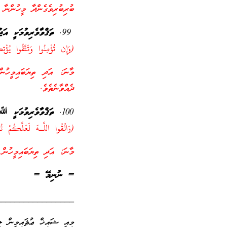
ބުރިބުރިވެގެންދާ މީހުންނާ 
ތަޤްވާވެރިވުމަކީ އަ
(وَإِن تُؤْمِنُوا وَتَتَّقُوا يُؤْت
މާނަ: އަދި ތިޔަބައިމީހުނ
ދެއްވާނެތެވެ.
ތަޤްވާވެރިވުމަކީ ﷲ
(وَاتَّقُوا اللَّـهَ لَعَلَّكُمْ تُر
މާނަ: އަދި ތިޔަބައިމީހުން 
= ނުނިމޭ =
_________________
މިއީ ޝައިޚް ޢުޘައިމީން ލ