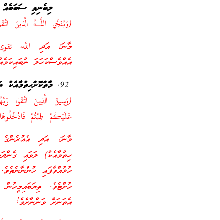
ލިބެނިވި ސަބަބެއް
(وَيُنَجِّي اللَّـهُ الَّذِينَ اتَّق
މާނަ: އަދި اللَّه، تقوى 
އެއްވެސްކަހަލަ ނުބައިކަމެއ
މާތްކޮށްހިތުމާއެކު 
(وَسِيقَ الَّذِينَ اتَّقَوْا رَبَّ
عَلَيْكُمْ طِبْتُمْ فَادْخُلُوهَا
މާނަ: އަދި އެއުރެންގެ ވ
ހިތުމާއެކު) ލަވައި ގެންދަ
ހުޅުއްވާފައި ހުންނާނެތެވެ
ހުށްޓެވެ. ތިޔަބައިމީހުން
އެތަނަށް ވަންނާށެވެ!