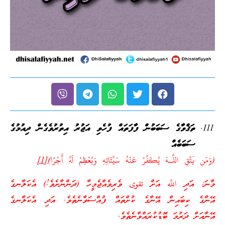
ތަޤްވާގެ ސަބަބުން ފާފަތައް ފުހެވި އަޖުރު އިތުރުވެގެން ދިއުމުގެ
ސަބަބެއް
(وَمَن يَتَّقِ اللَّـهَ يُكَفِّرْ عَنْهُ سَيِّئَاتِهِ وَيُعْظِمْ لَهُ أَجْرًا)
[1]
މާނަ: އަދި اللَّه އަށް تقوى ވެރިވެއްޖެމީހާ (ދަންނާށެވެ!) އެކަލާނގެ
އޭނާގެ ކިބައިން އޭނާގެ ކުށްތައް ފުއްސަވާނެތެވެ. އަދި އެކަލާނގެ
އޭނާއަށް ދަރުމަ ބޮޑުކުރައްވާނެތެވެ.