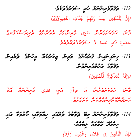
ތަޤްވާވެރިންނަށް ހުރީ ސުވަރުގެތަކެވެ.
(إِنَّ لِلْمُتَّقِينَ عِندَ رَبِّهِمْ جَنَّاتِ النَّعِيمِ)
[2]
މާނަ: ހަމަކަށަވަރުން، تقوى ވެރިންނަށް އެއުރެންގެ ވެރިރަސްކަލާނގެ
حضرة ގައި نعمة ގެ ސުވަރުގެތައްވެއެވެ.
ގިނަގިނައިން ޤުރުއާންގެ މަތިން ޒިކުރުކުރާ މީހުންގެ ތެރެއިން
ތަޤްވާގެ އަހުލުވެރިންވުން
(وَإِنَّهُ لَتَذْكِرَةٌ لِّلْمُتَّقِينَ)
މާނަ: ހަމަކަށަވަރުން، އެ قرآن އަކީ، تقوى ވެރިންނަށް އޮތް
ހަނދާންކޮށްދިނުމެއްކަން ކަށަވަރެވެ.
ތަޤްވާވެރިންނަށް ލިބޭ ޘަވާބުގެ ތެރޭގައި ހިޔާތަކާއި، ކޯރުތަކާ އަދި
ހިތްއެދޭ މޭވާތައް ލިބެއެވެ.
(إِنَّ الْمُتَّقِينَ فِي ظِلَالٍ وَعُيُونٍ )
[3]