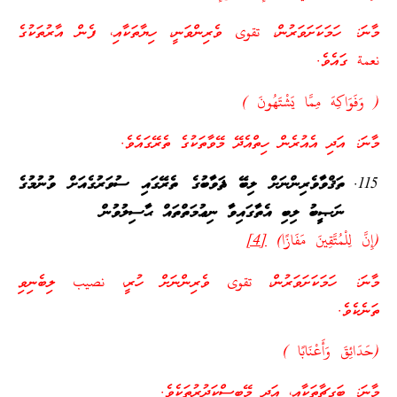
މާނަ: ހަމަކަށަވަރުން، تقوى ވެރިންވަނީ، ހިޔާތަކާއި، ފެން އާރުތަކުގެ
نعمة ގައެވެ.
( وَفَوَاكِهَ مِمَّا يَشْتَهُونَ )
މާނަ: އަދި އެއުރެން ހިތްއެދޭ މޭވާތަކުގެ ތެރޭގައެވެ.
ތަޤްވާވެރިންނަށް ލިބޭ ޘަވާބުގެ ތެރޭގައި ސުވަރުގެއަށް ވުނުމުގެ
ނަޞީބު ލިބި އެތާގައިވާ ނިޢުމަތްތައް ޙާސިލުވުން
(إِنَّ لِلْمُتَّقِينَ مَفَازًا)
[4]
މާނަ: ހަމަކަށަވަރުން، تقوى ވެރިންނަށް ހުރީ، نصيب ލިބެނިވި
ތަނެކެވެ.
(حَدَائِقَ وَأَعْنَابًا )
މާނަ: ބަގީޗާތަކާއި، އަދި މޭބިސްކަދުރުތަކެވެ.