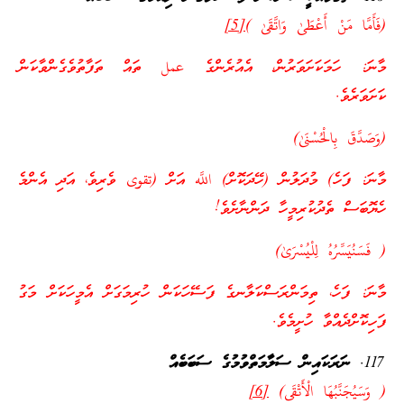
(فَأَمَّا مَنْ أَعْطَىٰ وَاتَّقَىٰ )
[5]
މާނަ: ހަމަކަށަވަރުން، އެއުރެންގެ عمل ތައް ތަފާތުވެގެންވާކަން
ކަށަވަރެވެ.
(وَصَدَّقَ بِالْحُسْنَىٰ)
މާނަ: ފަހެ) މުދަލުން (ހޭދަކޮށް) اللَّه އަށް (تقوى ވެރިވެ، އަދި އެންމެ
ހެޔޮބަސް ތެދުކުރިމީހާ ދަންނާށެވެ!
( فَسَنُيَسِّرُهُ لِلْيُسْرَىٰ)
މާނަ: ފަހެ، ތިމަންރަސްކަލާނގެ ފަސޭހަކަން ހުރިމަގަށް އެމީހަކަށް މަގު
ފަހިކޮށްދެއްވާ ހުށީމެވެ.
ނަރަކައިން ސަލާމަތްވުމުގެ ސަބަބެއް
( وَسَيُجَنَّبُهَا الْأَتْقَى)
[6]