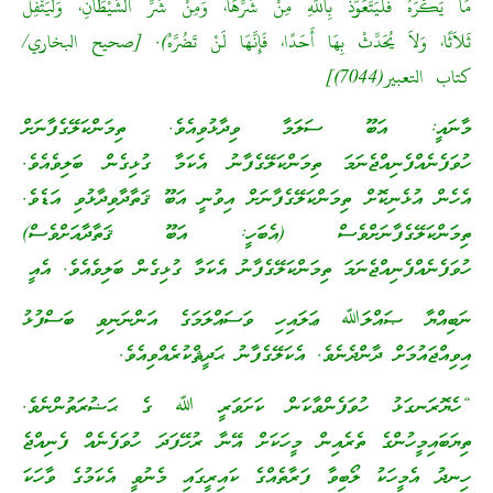
مَا يَكْرَهُ فَلْيَتَعَوَّذْ بِاللَّهِ مِنْ شَرِّهَا، وَمِنْ شَرِّ الشَّيْطَانِ، وَلْيَتْفِلْ
ثَلاَثًا، وَلاَ يُحَدِّثْ بِهَا أَحَدًا، فَإِنَّهَا لَنْ تَضُرَّهُ). [صحيح البخاري/
كتاب التعبير(7044)]
މާނައީ: އަބޫ ސަލަމާ ވިދާޅުވިއެވެ. ތިމަންކަލޭގެފާނަށް
ހުވަފެނެއްފެނިއްޖެނަމަ ތިމަންކަލޭގެފާނު އެކަމާ ގުޅިގެން ބަލިވެއެވެ.
އެހެން އުޅެނިކޮށް ތިމަންކަލޭގެފާނަށް އިވުނީ އަބޫ ޤަތާދާވިދާޅުވި އަޑެވެ.
ތިމަންކަލޭގެފާނަށްވެސް (އެބަހީ: އަބޫ ޤަތާދާއަށްވެސް)
ހުވަފެނެއްފެނިއްޖެނަމަ ތިމަންކަލޭގެފާނު އެކަމާ ގުޅިގެން ބަލިވެއެވެ. އެއީ
ނަބިއްޔާ ޞައްލަﷲ ޢަލައިހި ވަސައްލަމަގެ އަންނަނިވި ބަސްފުޅު
އިވިއްޖައުމަށް ދާންދެނެވެ. އެކަލޭގެފާނު ޙަދީޘްކުރެއްވިއެވެ.
“ހެޔޮރަނގަޅު ހުވަފެންވާކަން ކަށަވަރީ ﷲ ގެ ޙަޟުރަތުންނެވެ.
ތިޔަބައިމީހުންގެ ތެރެއިން މީހަކަށް އޭނާ ރުހޭފަދަ ހުވަފެނެއް ފެނިއްޖެ
ހިނދު އެމީހަކު ލޯބިވާ ފަރާތެއްގެ ކައިރީގައި މެނުވީ އެކަމުގެ ވާހަކަ