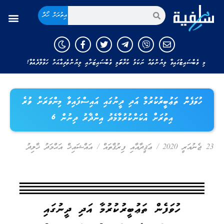
އިތުރަށް ހޯދާ
މި ވެބްސައިޓުގައިވާ ލިޔުންތައް ނަކަލު ކުރާނަމަ މި ވެބްސައިޓަށާއި ލިޔުންތެރިއާއަށް ހަވާލާދެއްވާ!
ހުވަފެން ތަޢުބީރުކުރުމާ އަދި ދީނުގައި އައިސްފައިވާ މިންވަރަށް ވުރެ
އިތުރަށް އެކަންކުރުމާމެދު އިންޛާރު ދިނުން 6
23 ޖެނުއަރީ 2020
/
ޢަޤީދާއާއި ފިރުޤާތައް
/
އައްޝައިޚް އަޙްމަދު ޚާލިދު