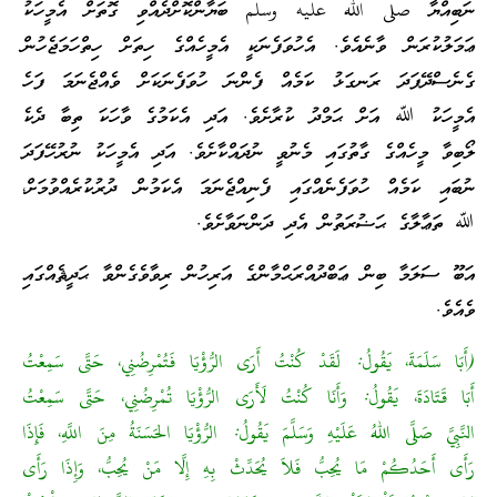
ނަބިއްޔާ صلى الله عليه وسلم ބަޔާންކޮށްދެއްވި ގޮތަށް އެމީހަކު
ޢަމަލުކުރަން ވާނެއެވެ. އެހުވަފެނަކީ އެމީހެއްގެ ހިތަށް ހިތްހަމަޖެހުން
ގެނެސްދޭފަދަ ރަނގަޅު ކަމެއް ފެންނަ ހުވަފެނަކަށް ވެއްޖެނަމަ ފަހެ
އެމީހަކު ﷲ އަށް ޙަމްދު ކުރާށެވެ. އަދި އެކަމުގެ ވާހަކަ ތިބާ ދެކެ
ލޯބިވާ މީހެއްގެ ގާތުގައި މެނުވީ ނުދައްކާށެވެ. އަދި އެމީހަކު ނުރުހޭފަދަ
ނުބައި ކަމެއް ހުވަފެނެއްގައި ފެނިއްޖެނަމަ އެކަމުން ދުރުކުރެއްވުމަށް،
ﷲ ތަޢާލާގެ ޙަޟުރަތުން އެދި ދަންނަވާށެވެ.
އަބޫ ސަލަމާ ބިން ޢަބްދުއްރަޙްމާންގެ އަރިހުން ރިވާވެގެންވާ ޙަދީޘެއްގައި
ވެއެވެ.
(أَبَا سَلَمَةَ، يَقُولُ: لَقَدْ كُنْتُ أَرَى الرُّؤْيَا فَتُمْرِضُنِي، حَتَّى سَمِعْتُ
أَبَا قَتَادَةَ، يَقُولُ: وَأَنَا كُنْتُ لَأَرَى الرُّؤْيَا تُمْرِضُنِي، حَتَّى سَمِعْتُ
النَّبِيَّ صَلَّى اللهُ عَلَيْهِ وَسَلَّمَ يَقُولُ: الرُّؤْيَا الحَسَنَةُ مِنَ اللَّهِ، فَإِذَا
رَأَى أَحَدُكُمْ مَا يُحِبُّ فَلاَ يُحَدِّثْ بِهِ إِلَّا مَنْ يُحِبُّ، وَإِذَا رَأَى