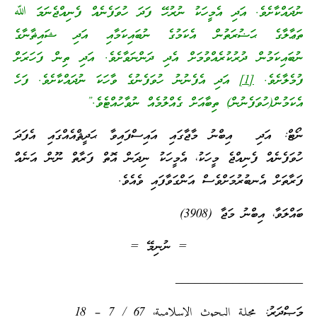
ނުދައްކާށެވެ. އަދި އެމީހަކު ނުރުހޭ ފަދަ ހުވަފެނެއް ފެނިއްޖެނަމަ ﷲ
ތަޢާލާގެ ޙަޟުރަތުން އެކަމުގެ ނުބައިކަމާއި އަދި ޝައިޡާނާގެ
ނުބައިކަމުން ދުރުކުރެއްވުމަށް އެދި ދަންނަވާށެވެ. އަދި ތިން ފަހަރަށް
ފުމެލާށެވެ.
[1]
އަދި އެފެނުނު ހުވަފެނުގެ ވާހަކަ ނުދައްކާށެވެ. ފަހެ
އެކަމުން(ހުވަފެނުން) ތިބާއަށް ގެއްލުމެއް ނުވާހުއްޓެވެ.”
ނޯޓް: އަދި އިބްނު މާޖާގައި އައިސްފައިވާ ޙަދީޘްއެއްގައި އެފަދަ
ހުވަފެނެއް ފެނިއްޖެ މީހަކު، އެމީހަކު ނިދަން އޮތް ފަރާތް ނޫން އަނެއް
ފަރާތަށް އެނބުރުމަށްވެސް އަންގަވާފައި ވެއެވެ.
ބައްލަވާ، އިބްނު މަޖާ (3908)
= ނުނިމޭ =
____________________
މަޞްދަރު: مجلة البحوث الإسلامية، 67 / 7 – 18