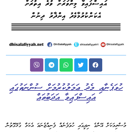
ހުވަފެނާއި މެދު ޢަމަލުކުރުމަށް ސުންނަތުގައި
އައިސްފައިވާ އަދަބުތައް
މުސްލިމަކަށް އޭނާގެ ނިދީގައި ހުވަފެނެއް ފެނިއްޖެނަމަ އެކަމާ ގުޅޭގޮތުން