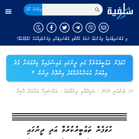
އިތުރަށް ހޯދާ
މި ވެބްސައިޓުގައިވާ ލިޔުންތައް ނަކަލު ކުރާނަމަ މި ވެބްސައިޓަށާއި ލިޔުންތެރިއާއަށް ހަވާލާދެއްވާ!
ހުވަފެން ތަޢުބީރުކުރުމާ އަދި ދީނުގައި އައިސްފައިވާ މިންވަރަށް ވުރެ
އިތުރަށް އެކަންކުރުމާމެދު އިންޛާރު ދިނުން 7
24 ޖެނުއަރީ 2020
/
ޢަޤީދާއާއި ފިރުޤާތައް
/
އައްޝައިޚް އަޙްމަދު ޚާލިދު