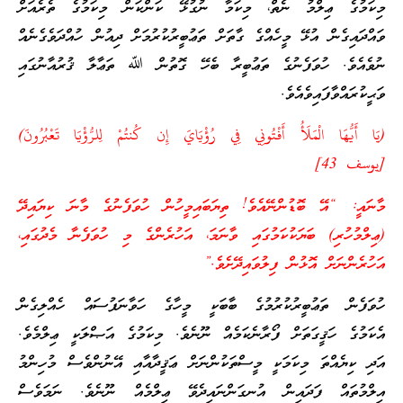
މިކަމުގެ ޢިލްމު ނެތް، މިކަމާ ނުގުޅޭ ކަންކަން މިކަމުގެ ތެރެއަށް
ވައްދައިގެން އުޅޭ މީހެއްގެ ގާތަށް ތަޢުބީރުކުރުމަށް ދިއުން ހުއްދަވެގެނެއް
ނުވެއެވެ. ހުވަފެނުގެ ތަޢުބީރާ ބެހޭ ގޮތުން ﷲ ތަޢާލާ ޤުރުއާނުގައި
ވަޙީކުރައްވާފައިވެއެވެ.
(يَا أَيُّهَا الْمَلَأُ أَفْتُونِي فِي رُؤْيَايَ إِن كُنتُمْ لِلرُّؤْيَا تَعْبُرُونَ)
[يوسف 43]
މާނައީ: “އޭ ބޮޑުންނޭއެވެ! ތިޔަބައިމީހުން ހުވަފެނުގެ މާނަ ކިޔައިދޭ
(ޢިލްމުހުރި) ބަޔަކުކަމުގައި ވާނަމަ، އަހުރެންގެ މި ހުވަފެނާ މެދުގައި،
އަހުރެންނަށް އޮޅުން ފިލުވައިދޭށެވެ.”
ހުވަފެން ތަޢުބީރުކުރުމުގެ ބާބަކީ މީހާގެ ހަވާނަފުސައް ހެއްލިގެން
އެކަމުގެ ހަޤީގަތަށް ފޯރާނެކަމެއް ނޫނެވެ. މިކަމުގެ އަޞްލަކީ ޢިލްމެވެ.
އަދި ކިޔެއްތަ މިކަމަކީ މީސްތަކުންނަށް ޢަޤީދާއާއި އޭނުންވެސް މުހިންމު
އިލްމުތައް ފަދައިން އުނގަންނައިދެވޭ ޢިލްމެއް ނޫނެވެ. ނަމަވެސް