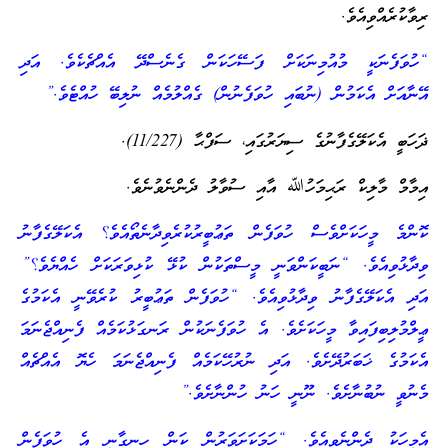
ރިވާކުރެއްވިއެވެ.
“ހުވަފެނަކީ މުއުމިނަކަށް ފަސޭހަކަން ގެނެސްދޭ އެއްޗެކެވެ. އަދި
އޭނާއަށް އެކަމުން (ނުބައި ހުވަފެނުން) ގެއްލުމެއް ނުލިބޭ ހުއްޓެވެ.”
ޛަހަބީ އެކަލޭގެފާނުގެ ސިޔަރުގައި، ސަފްޙާ (11/227).
އިމާމް މާލިކް ރަޙިމަހުﷲ އާއި ސުވާލު ދެންނެވުނެވެ.
ކޮންމެ މީހަކަށްވެސް ހުވަފެން ތަޢުބީރުކުރެވިދާނެތޯއެވެ؟ އެކަލޭގެފާނު
ވިދާޅުވިއެވެ. “ނަބީކަންވަނީ މީސްތަކުން ކުޅޭ ކުޅިވަރަކަށް ހެއްޔެވެ؟”
އަދި އެކަލޭގެފާނު ވިދާޅުވިއެވެ. “ހުވަފެން ތަޢުބީރު ކުރެވޭނީ އެކަމުގެ
ޢީލްމުލިބިފައިވާ މީހަކަށެވެ. އެ ހުވަފެނަކުން ރަނގަޅުކަމެއް ފެނިއްޖެނަމަ
އެކަމުގެ ޚަބަރުދޭށެވެ. އަދި ނުރުހޭކަމެއް ފެނިއްޖެނަމަ ހެޔޮ އެއްޗެއް
މެނުވީ ނުބުނާށެވެ. ނޫނީ ހަނު ހުންނާށެވެ.”
އެމީހަކު ދެންނެވިއެވެ. “ހަމަކަށަވަރުން ކަން ހިނގާނީ އެ ހުވަފެން