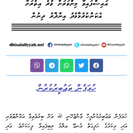
ހުވަފެން ތަޢުބީރުކުރުން
ހުވަފެން ތަޢުބީރުކުރާމީހާ ވާންޖެހޭނީ ﷲ އަށް ބިރުވެތިވާ އަމާނާތްތެރި
އަދި މިކަމުގެ ޙަޤީގަތް އެނގޭ ޢލްމު ލިބިފައިވާ މީހަކަށެވެ. އަދި