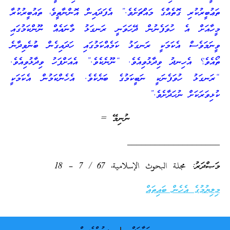
ތަޢުބީރުކުރި ގޮތެއްގެ މައްޗަށެވެ.” އެފަދައިން އޮންނާތީވެ، ތައުބީރުކުރާ
މީހާއަށް އެ ހުވަފެނުން ދޭހަވަނީ ރަނގަޅު މާނައެއް ނޫންކަމުގައި
ވީނަމަވެސް އެކަމަކީ ރަނގަޅު ކަމެއްކަމުގައި ހަދައިގެން ބުނެވިދާނެ
ތޯއެވެ؟ އެހިނދު ވިދާޅުވިއެވެ. “ނޫނެކެވެ.” އެއަށްފަހު ވިދާޅުވިއެވެ.
“ރަނގަޅު ހުވަފެނަކީ ނަބީކަމުގެ ބަޔެކެވެ. އެހެންކަމުން އެކަމަކީ
ކުޅިވަރަކަށް ނުހަދާށެވެ.”
ނުނިމޭ =
____________________
މަޞްދަރު: مجلة البحوث الإسلامية، 67 / 7 – 18
މިލިޔުމުގެ އެހެން ބައިތައް