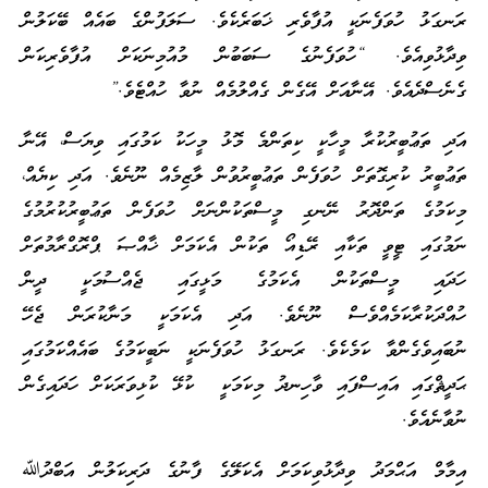
ރަނގަޅު ހުވަފެނަކީ އުފާވެރި ޚަބަރެކެވެ. ސަލަފުންގެ ބައެއް ބޭކަލުން
ވިދާޅުވިއެވެ. “ހުވަފެނުގެ ސަބަބުން މުއުމިނަކަށް އުފާވެރިކަން
ގެނެސްދެއެވެ. އޭނާއަށް އޭގެން ގެއްލުމެއް ނުވާ ހުއްޓެވެ.”
އަދި ތަޢުބީރުކުރާ މީހާކީ ކިތަންމެ މޮޅު މީހަކު ކަމުގައި ވިޔަސް، އޭނާ
ތަޢުބީރު ކުރިގޮތަށް ހުވަފެން ތަޢުބީރުވުން ލާޒިމެއް ނޫނެވެ. އަދި ކިޔެއް،
މިކަމުގެ ތަންދޮރު ނޭނގި މީސްތަކުންނަށް ހުވަފެން ތަޢުބީރުކުރުމުގެ
ނަމުގައި ޓީވީ ތަކާއި ރޭޑިއޯ ތަކުން އެކަމަށް ޚާއްޞަ ޕްރޮގްރާމުތަށް
ހަދައި މީސްތަކުން އެކަމުގެ މަޅީގައި ޖެއްސުމަކީ ދީން
ހުއްދަކުރާކަމެއްވެސް ނޫނެވެ. އަދި އެކަމަކީ މަނާކުރަން ޖެހޭ
ނުބައިވެގެންވާ ކަމެކެވެ. ރަނގަޅު ހުވަފެނަކީ ނަބީކަމުގެ ބައެއްކަމުގައި
ޙަދީޘްގައި އައިސްފައި ވާހިނދު މިކަމަކީ ކުޅޭ ކުޅިވަރަކަށް ހަދައިގެން
ނުވާނެއެވެ.
އިމާމް އަޙްމަދު ވިދާޅުވިކަމަށް އެކަލޭގެ ފާނުގެ ދަރިކަލުން އަބްދުﷲ