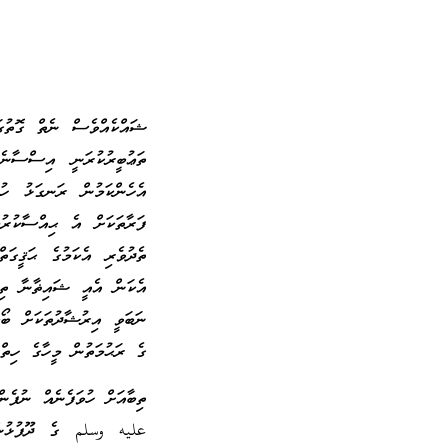
ޝައްކެއްވެސް ނެތް ގޮތުގަ
ތަޢުބީރުކުރަނީ އިސްސާނެ
އެހެންކަމުން ރަނގަޅު ހުވަ
ފަރާތަކަށް އެ ޙިއްސާކުރު
ތެދުވެރި އެކަމުގެ ޙަޤީގަ
އެކަން އެއީ ޝައިޡާނާ ތިބާ
ނަބަވީ އިރުޝާދުތަކަށް ބޯ
ގެ ރަޙުމަތުން މީހާގެ ހިތް
ތިބާއަށް ހުވަފެނެއް ނުފ
عليه وسلم ގެ ދޫފުޅުން 