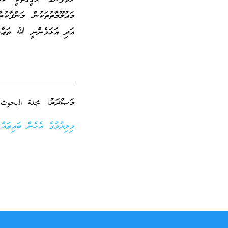
މަޢުލޫމާތުތަކުން މަންފާކުރ
އަދި އަޅަމެންނީ ﷲ ތަޢާލާގ
_________________
މަޞްދަރު: مجلة البحوث الإسلام
މިލިޔުމުގެ އެހެން ބައިތައް