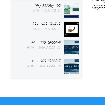
ފޮތް: ރިޒްޤުދެއްވާ އިލާހު
ްވާށިެވެ!
21 ޖޫން 2021
18:09
ކުޑަކުދިންގެ ވާހަކަ: ލަކުނު
25 މާޗް 2021
08:26
މޫސާގެފާނުގެ ވާހަކަ – 44
22 ނޮވެމްބަރު 2020
00:00
މޫސާގެފާނުގެ ވާހަކަ – 43
20 ނޮވެމްބަރު 2020
00:00