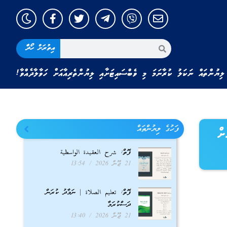
އިތުރަށް ހޯދާ
ލިޔުންތައް ނަކަލު ކުރާނަމަ މި ވެބްސައިޓަށާއި ލިޔުންތެރިއާއަށް ހަވާލާދެއްވާ!
ފަހުގެ ލިޔުންތައް
ށް
ފޮތް: شرح العقيدة الواسطية
21 ޖޫން 2026
13:54
ފޮތް: تعليم الصلاة | ނަމާދު ކުރަން
ދަސްކުރަމާ
21 ޖޫން 2026
13:40