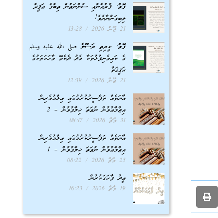
ފޮތް: ޤުރުއާނާއި ސުންނަތުން ތިބާގެ ޢަޤީދާ
ލިބިގަންނާށެވެ!
21 ޖޫން 2026
13:28
ފޮތް: ކީރިތި ރަސޫލާ صلى الله عليه وسلم
ގެ ކައިވެނިފުޅުތަކާ މެދު ދެކެވޭ ވާހަކަތަކުގެ
ޙަޤީޤަތް
21 ޖޫން 2026
12:39
އާޔަތެއް ތަފްސީރުކުރުމުގައި ޢިލްމުވެރިން
އިޖްމާޢުވުން ނުވަތަ ޚިލާފުވުން – 2
31 މާޗް 2026
08:17
އާޔަތެއް ތަފްސީރުކުރުމުގައި ޢިލްމުވެރިން
އިޖްމާޢުވުން ނުވަތަ ޚިލާފުވުން – 1
25 މާޗް 2026
08:22
ޢީދު ފާހަގަކުރުން
19 މާޗް 2026
16:23