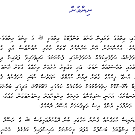
ނިންމުން
އި، ޢިލްމުގެ ތެރެއިން އެންމެ މަންފާބޮޑު ޢިލްމަކީ ﷲ ގެ ދީނުގެ ޢިލްމެވެ. 
ކެވެ. އެހެންކަމުން އޭނާ ބަޔާންކުރާ ގޮތަށް ވުމާއި ނުވުންވެސް އެއީ ގާތްގ
ފެނެއް، އުފާވެރިކަމެއް އެހުވަފެނުގައި ފެންނަނަމަ ޙަދީޘްގައިވާ ފަދައިން ތި
މުގައި މައްސަލައެއް ނެތެވެ. އަދި ތަޢުބީރު ކުރުމަށް މީހެއްގެ ގާތަށް ދާނަމަ
ތް އެނގޭ މީހެއްގެ ގާތަށް ދިޔުން ހުއްޓެވެ. ނަމަވެސް ނުބައި ހުވަފެނެއް ފެނި
 މާޔޫސްކޮށް ހިތްމަރާލުމަށް ކުރާކަމެއް ކަމުގައި ޤަބޫލުކޮށް، މަތީގައި ބަޔާންކުރ
ލަނބާށެވެ. އެހެނީ ޝައިތާނާގެ މަޅިތައް އިންތިހާއަށް ގިނަގުނަވެގެން ވެއެވެ
 މަރާލުމަކީ އެންމެ އިސް ވަޒީފާކަމަށް އެސޮރު ދެކެއެވެ.
ެންނަނީސް ހުވަފެނެއް ފެނުނު ކަމުގައި ބުނެ ދޮގުހެދުމަކީވެސް ﷲ ގެ ރަސޫލާ 
އިންޒާރުގެ ބަސްފުޅު އެފަދަ މީހުންނަށް އައިސްފައިވާ ކަމެކެވެ. އެހެނީ