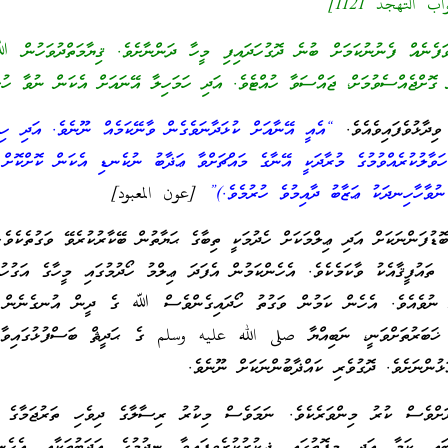
التهجد 1121]
ެނެއް ފެނުނުކަމަށް ބުނެ ދޮގުހަދައިފި މީހާ ދަންނާށެވެ. ޤިޔާމަތްދުވަހުން ﷲ
ް ގޮށްޖެއްސެވުމަށް، ޖައްސަވާ ހުއްޓެވެ. އަދި ހަމަހިލާ އޭނައަށް އެކަން ނުވާ ހުށ
ާޅުވެފައިވެއެވެ.
“އެއީ އޭނާއަށް ކުޅަދާނަވެގެން ވާނޭކަމެއް ނޫނެވެ. އަދި ހިމ
ހަވާލުކުރެއްވުމުގެ މުރާދަކީ އޭނާގެ މައްޗަށްވާ ޢަޛާބު ނުކެނޑި އެކަން ކޮށްކޮށް 
ނުވާހާހިނދަކު ޢަޒާބު ދާއިމުވެ ހުރުމެވެ.)”
[عون المعبود]
ބޮޑުފަންނަކަށް އަދި ޢިލްމަކަށް ހެދުމަކީ ތިބާގެ ޙަޔާތުން ބޭކާރުކުރެވޭ ވަގުތެކެވެ.
އުފީޤާއެކު ވާކަމެކެވެ. އެހެންކަމުން އެފަދަ ޢިލްމު ހޯދުމުގައި މީހާގެ އަގުހު
ް ނުވެއެވެ. އެހެން ކަމުން ވަގުތު ހޯދައިގެންވެސް ﷲ ގެ ދީން އުނގެނެން ޖ
 ޚަބަރުތަށްވަނީ، ނަބިއްޔާ صلى الله عليه وسلم ގެ ޙަދީޘް ބަސްފުޅުގައިވާ 
ްނަށެވެ. ދޮގުވެރި ކައްޛާބުންނަކަށް ނޫނެވެ.
ށްވެސް ކުރު މިންވަރެކެވެ. ނަމަވެސް މިކުރު ރިސާލާގެ ދިވެހި ތަރުޖަމާގެ 
ބައި ކަމާ އަދި މިފޮތުގައި ޛިކުރުކުރެވިފައިވާ ނިދުމުގެ އަދަބުތަކާއި އެހެނި