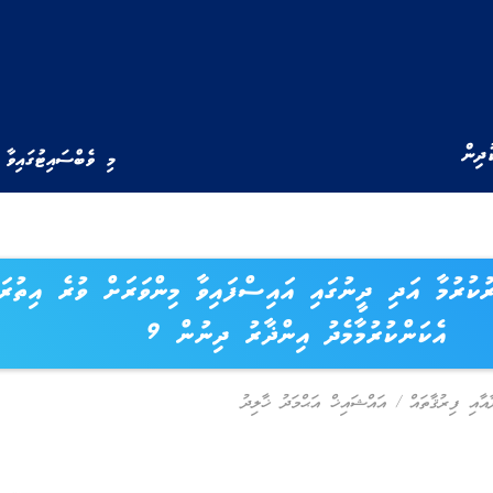
ުދިން
މި ވެބްސައިޓުގައިވާ 
ރުކުރުމާ އަދި ދީނުގައި އައިސްފައިވާ މިންވަރަށް ވުރެ އިތުރަ
އެކަންކުރުމާމެދު އިންޛާރު ދިނުން 9
ާއާއި ފިރުޤާތައް
/
އައްޝައިޚް އަޙްމަދު ޚާލިދު