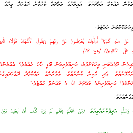
ން ދައްކަވާ އެއްޗެކެވެ. އެއިލާހުގެ މައްޗައް ބުހުތާނު ދޮގުހަދާ މީހާގެ ނު
ިކުރުކޮށްލުން ހުއްޓެވެ.
 عَلَى اللَّهِ كَذِبًا ۚ أُولَٰئِكَ يُعْرَضُونَ عَلَىٰ رَبِّهِمْ وَيَقُولُ الْأَشْهَادُ هَٰؤُلَاءِ الَّذِ
لَّهِ عَلَى الظَّالِمِينَ) [هود 18]
ެން ދޮގެއްބުނި މީހަކަށްވުރެ، އަނިޔާވެރިކަން ބޮޑީ ކާކު ހެއްޔެވެ؟ އެއުރެންގެ
ހެޅޭނެތެވެ. އަދި ހެކިން ބުނާނެތެވެ. އެއުރެންގެ ރައްބާމެދު ދޮގުހަދައިގެނ
ަންނާށެވެ! އަނިޔާވެރިންގެ މައްޗަށް ﷲ ގެ ލަޢުނަތް ހުއްޓެވެ.”
ގެންވެއެވެ.
َسَلَّمَ ޙަދީޘްކުރެއްވިއެވެ. (مَنْ تَحَلَّمَ بِحُلْمٍ لَمْ يَرَهُ كُلِّفَ أَنْ يَعْقِدَ بَيْنَ شَ