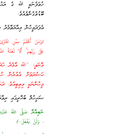
ހުވަފެނަކީ ﷲ ގެ ރަޙުމަތު
ބޮޑުވެގެންވެއެވެ.
އެފަދަމީހުން މިއާޔަތާމެދު ފ
(وَمَنْ أَظْلَمُ مِمَّنِ افْتَرَىٰ
عَلَىٰ رَبِّهِمْ ۚ أَلَا لَعْنَةُ ال
މާނައީ: “ﷲ އާމެދު ހަދައިގ
ޙަޟުރަތަށް އެއުރެން ހުށަ
މީހުންނަކީ މިތިބީއެވެ. ދ
ޞަޙީހުލް ބުޚާރީގައި ރިވާވެ
ނަބިއްޔާ صَلَّى اللهُ عَلَيْهِ و
، وَلَنْ يَفْعَلَ..)