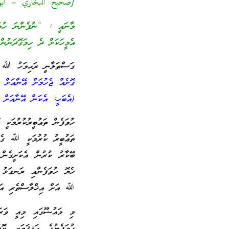
[صحيح البخاري – أبواب 
މާނައީ : “ނުފެންނަ ހުވަފ
އެމީހަކަށް ދެ ހިމަގޮދަނުނ
ގަސްޠަލާނީ ރަޙިމަހު ﷲ ވިދ
ގޮށެއް ޖެހުމަށް އޭނާއަށް 
(އެބަހީ: އެކަން އޭނާއަށް 
ހުވަފެން ތަޢުބީރުކުރުމަކީ 
ތަޢުބީރު ކުރުމަކީ ﷲ ގެ ތަ
ބޭކާރު ކުރުން އެކަށީގެނ
ހެޔޮ ހުވަފެނާއި ރަނގަޅު
ﷲ އަށް އިޚްލާސްތެރި އަޅުނ
މި މައުޟޫގައި މިއީ ވަރަ
ހުވަފެނުގެ ޙަޤީޤަތަކީ ކޮ