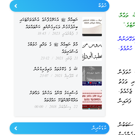
ޚުޠުބާ
 ތަޢާލާ،
ނަބިއްޔާ ﷺ އެކަލޭގެފާނުގެ އުންމަތަށްޓަކައި
ްޓެވެ.”
ބިރުފުޅުގެން ވަޑައިގެންނެވި ކަންތައްތައް
5 ފެބްރުއަރީ 2023
18:45
ަގޮދަނުން
މާތް ނަބިއްޔާ ﷺ ގެ ވަދާޢީ ޚުތުބާގެ
ހުރުމެވެ.
އުސްއަލިތައް
21 ޖުލައި 2021
23:12
ﷲ ގެ ގެކޮޅުތައް މަތިވެރިކުރުން
 ހުވަފެން
4 އޭޕްރިލް 2021
23:07
ރި ވަގުތު
ެހެއެވެ.
މުސްލިކަމު އޭނާގެ އަޚުންގެ މައްޗަށް
އަދާކޮށްދޭންޖެހޭ ޙައްޤުތައް
ފަދައިން
22 ޑިސެމްބަރު 2018
00:00
ސަބަބުން
ކުޑަކުދިން
ހެންވެސް