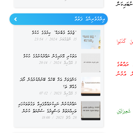
ބައިކަން
ޢިލްމުވެރިންގެ ފަތުވާ
“ޖުމުޢާ މުބާރަކާ” ކިޔުމުގެ ޙުކުމް
15 ނޮވެމްބަރު 2024
23:54
ينَ كَذَبُوا
އަތުކުރި އޮޅައިގެން ނަމާދުކުރުމުގެ ޙުކުމް
3 އޭޕްރިލް 2024
20:14
 ރައްބުގެ
ް އުޅުނު
ކަންފަތަށް އަޅާ ބޭހެއް ބޭނުންކުރުމުން ރޯދަ
ގެއްލޭ ތަ؟
5 އޭޕްރިލް 2023
07:12
ނަމާދުކުރުން ނަހީކުރައްވާފައިވާ ވަގުތުތަކުގައި
عِيرَتَيْنِ
ތަޙިއްޔަތުލް މަސްޖިދުގެ ސުންނަތް ކުރުން
28 މާޗް 2023
18:00