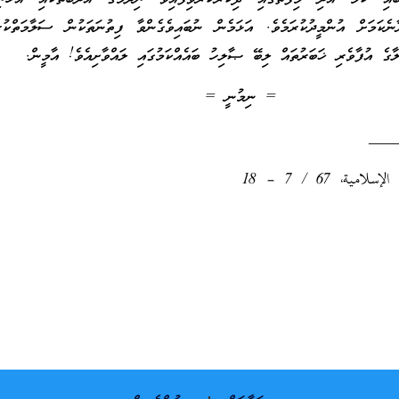
ާނެކަމަށް އުންމީދުކުރަމެވެ. އަޅަމެން ނުބައިވެގެންވާ ފިތުނަތަކުން ސަލާމަތްކުރައ
ެ އުފާވެރި ޚަބަރުތައް ލިބޭ ޞާލިހު ބައެއްކަމުގައި ލައްވާށިއެވެ! އާމީން.
= ނިމުނީ =
___
ية، 67 / 7 – 18