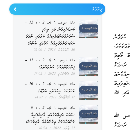
ފިލާވަޅު
مادة التوحيد ٦ (ف 2 ، د 12 –
ކަނޑައެޅިގެން ވަކި މީހަކީ
ހުވަފެން
ސުވަރުގެވަންތަވެރިއެއް ކަމުގައި ނުވަތަ
ނަރަކަވަންތަވެރިއެއް ކަމުގައި ބުނުން)
ޮތެކެވެ.
30 ނޮވެމްބަރު 2024
02:00
ބާ ލޯބިވާ
مادة التوحيد ٦ (ف 2 ، د 11 –
 ރަނގަޅު
ޤިޔާމަތްދުވަހުގެ ކަންތައްތައް)
އްޖެނަމަ
28 ފެބްރުއަރީ 2023
17:02
ެވިފައިވާ
مادة التوحيد ٦ (ف 2 ، د 10 –
ކަށްވަޅުގެ ނިޢުމަތާއި ޢަޛާބު)
. އަދި ﷲ
17 އޮކްޓޯބަރު 2022
14:37
مادة التوحيد ٦ (ف 2 ، د 9 –
صلى الله
ޞައްޙަ ޙަދީޘްތަކުގައި ވާރިދުފައިވާ
ކަންތައްތަކަށް އީމާންވުމުގެ ވާޖިބުކަން)
 ރަނގަޅު
31 ޖުލައި 2022
10:24