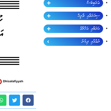
ޢަރަބިބަސް
ސިޔަރަތާއި ތާރީޚް
އަދަބާއި އަޚްލާޤު
ދުޢާއާއި ޛިކުރު