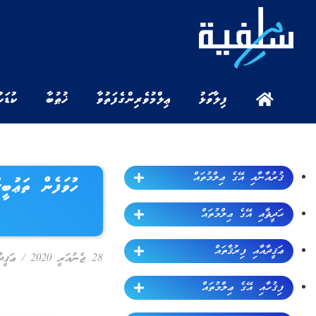
ފިލާވަޅު
ޢިލްމުވެރިންގެ ފަތުވާ
ޚުޠުބާ
ކުޑަކ
ޤުރުއާނާއި އޭގެ ޢިލްމުތައް
ހުވަފެން ތަޢުބީ
ޙަދީޘާއި އޭގެ ޢިލްމުތައް
ޢަޤީދާއާއި ފިރުޤާތައް
28 ޖެނުއަރީ 2020
/
ޢަޤީދ
ފިޤުހާއި އޭގެ ޢިލްމުތައް