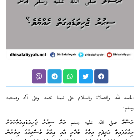
الحمد لله، والصلاة والسلام على نبينا محمد وعلى آله وصحبه
وسلم.
ރަސޫލާ صلى الله عليه وسلم އަށް ސިޙުރު ޖެހިވަޑައިގަތްކަމަށް
ރިވާވެފައިވާ ޙަދީޘަކީ އިމާމު ބުޚާރީ އާއި އިމާމު މުސްލިމުގެ އިތުރުން