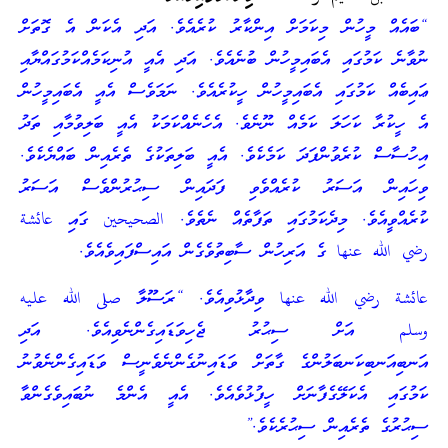
“ބައެއް މީހުން މިކަމަށް އިންކާރު ކުރެއެވެ. އަދި އެކަން އެ ގޮތަށް
ނުވާނެ ކަމުގައި އެބައިމީހުން ބުނެއެވެ. އަދި އެއީ އުނިކަމެއްކަމުގައްޔާއި
ޢައިބެއް ކަމުގައި އެބައިމީހުން ހީކުރެއެވެ. ނަމަވެސް އެއީ އެބައިމީހުން
އެ ހީކުރާ ކަހަލަ ކަމެއް ނޫނެވެ. އެހެނެއްކަމަކު އެއީ ބަލިވުމާއި ތަދު
އިހުސާސް ކުރެވުންފަދަ ކަމެކެވެ. އެއީ ބަލިތަކުގެ ތެރެއިން ބައްޔެކެވެ.
ވިހައިން އަސަރު ކުރެއްވެވި ފަދައިން ސިޙުރުންވެސް އަސަރު
ކުރެއްވީއެވެ. މިދެކަމުގައި ތަފާތެއް ނެތެވެ. الصحيحين ގައި عائشة
رضي الله عنها ގެ އަރިހުން ސާބިތުވެގެން އައިސްފައިވެއެވެ.
عائشة رضي الله عنها ވިދާޅުވިއެވެ. “ރަސޫލާ صلى الله عليه
وسلم އަށް ސިޙުރު ޖެހިވަޑައިގެންނެވިއެވެ. އަދި
އަނބިއަނބިކަނބަލުންގެ ގާތަށް ވަޑައިނުގެންނެވެނީސް ވަޑައިގެންނެވުނު
ކަމުގައި އެކަލޭގެފާނަށް ހީފުޅުވެއެވެ. އެއީ އެންމެ ނުބައިވެގެންވާ
ސިޙުރުގެ ތެރެއިން ސިޙުރެކެވެ.”