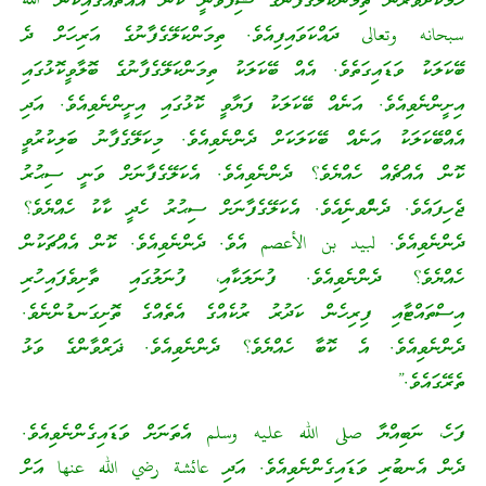
ހަމަކަށަވަރުން ތިމަންކަލޭގެފާނުގެ ޝިފާވަނީ ކޮން އެއްޗެއްގައިކަން ﷲ
سبحانه وتعالى ދައްކަވައިފިއެވެ. ތިމަންކަލޭގެފާނުގެ އަރިހަށް ދެ
ބޭކަލަކު ވަޑައިގަތެވެ. އެއް ބޭކަލަކު ތިމަންކަލޭގެފާނުގެ ބޮލާވީކޮޅުގައި
އިށީންނެވިއެވެ. އަނެއް ބޭކަލަކު ފަޔާވީ ކޮޅުގައި އިށީންނެވިއެވެ. އަދި
އެއްބޭކަލަކު އަނެއް ބޭކަލަކަށް ދެންނެވިއެވެ. މިކަލޭގެފާނު ބަލިކުރުވީ
ކޮން އެއްޗެއް ހެއްޔެވެ؟ ދެންނެވިއެވެ. އެކަލޭގެފާނަށް ވަނީ ސިޙުރު
ޖެހިފައެވެ. ދެންެވނެިއެވެ. އެކަލޭގެފާނަށް ސިޙުރު ހެދީ ކާކު ހެއްޔެވެ؟
ދެންނެވިއެވެ. لبيد بن الأعصم އެވެ. ދެންނެވިއެވެ. ކޮން އެއްޗަކުން
ހެއްޔެވެ؟ ދެންނެވިއެވެ. ފުނަލަކާއި، ފުނަލުގައި ތާށިވެފައިހުރި
އިސްތައްޓާއި ފިރިހެން ކަދުރު ރުކެއްގެ އެތެއްގެ ތޮށިގަނޑުންނެވެ.
ދެންނެވިއެވެ. އެ ކޮބާ ހެއްޔެވެ؟ ދެންނެވިއެވެ. ޛަރްވާންގެ ވަޅު
ތެރޭގައެވެ.”
ފަހެ، ނަބިއްޔާ صلى الله عليه وسلم އެތަނަށް ވަޑައިގެންނެވިއެވެ.
ދެން އެނބުރި ވަޑައިގެންނެވިއެވެ. އަދި عائشة رضي الله عنها އަށް