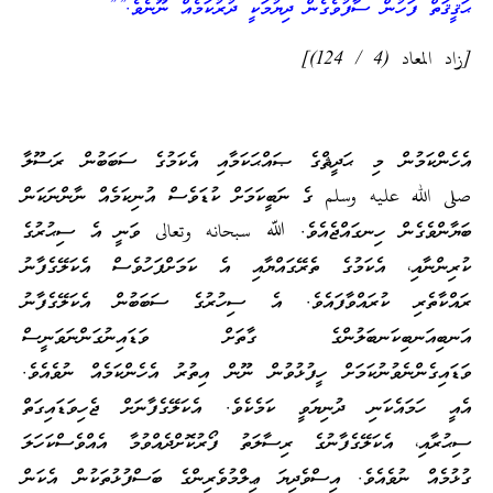
ޙަޤީޤަތް ފަހުން ސާފުވެގެން ދިޔުމަކީ ދުރުކަމެއް ނޫނެވެ.””
[زاد المعاد (4 / 124)]
އެހެންކަމުން މި ޙަދީޘްގެ ޞައްޙަކަމާއި އެކަމުގެ ސަބަބުން ރަސޫލާ
صلى الله عليه وسلم ގެ ނަބީކަމަށް ކުޑަވެސް އުނިކަމެއް ނާންނަކަން
ބަޔާންވެގެން ހިނގައްޖެއެވެ. ﷲ سبحانه وتعالى ވަނީ އެ ސިޙުރުގެ
ކުރިންނާއި، އެކަމުގެ ތެރޭގައްޔާއި އެ ކަމަށްފަހުވެސް އެކަލޭގެފާނު
ރައްކާތެރި ކުރައްވާފައެވެ. އެ ސިހުރުގެ ސަބަބުން އެކަލޭގެފާނު
އަނބިއަނބިކަނބަލުންގެ ގާތަށް ވަޑައިނުގަންނަވަނީސް
ވަޑައިގެންނެވުނުކަމަށް ހީފުޅުވުން ނޫން އިތުރު އެހެންކަމެއް ނުވެއެވެ.
އެއީ ހަމައެކަނި ދުނިޔަވީ ކަމެކެވެ. އެކަލޭގެފާނަށް ޖެހިވަޑައިގަތް
ސިޙުރާއި، އެކަލޭގެފާނުގެ ރިސާލަތު ފޯރުކޮށްދެއްވުމާ އެއްވެސްކަހަލަ
ގުޅުމެއް ނުވެއެވެ. އިސްވެދިޔަ ޢިލްމުވެރިންގެ ބަސްފުޅުތަކުން އެކަން