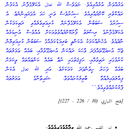
އަޅުއްވަން އުޅުއްވިއެވެ. ނަމަވެސް ﷲ تعالى އެކަލޭގެފާނު އެކަމުން
ރައްކާތެރި ކޮށްދެއްވިއެވެ. ސިޙުރުވެސް ވަނީ ހަމަ އެފަދައިންނެވެ. އެ
ސިޙުރުގެ ސަބަބުން އެކަލޭގެފާނަށް ކުރިމަތިވެލެއްވި ދަތިކަމަކުން
އެކަލޭގެފާނުގެ ރިސާލަތު ފޯރުކޮށްދެއްވެވުމަކަށް އެއްވެސް އުނިކަމެއް
ނާދެއެވެ. އެހެނެއްކަމަކު އެކަންވީ ބަލިމަޑުކަމެއްގެ ސަބަބުން ކުރިމަތިލާން
ޖެހޭ އުނދަގޫތައްފަދަ ވާހަކަ ދައްކަން އުނދަގޫވުމާއި، ބައެއް ޢަމަލުތައް
ކުރުމުގައި ދަތިވުމާއި، ޙަޤީޤަތުގައި ނުވާ ބައެއް ކަންތައްތައް ވީކަމަށް
ބައެއް ފަހަރު ހީވުންފަދަ ކަމަކަށެވެ. އަދި ﷲ تعالى އެކަން
ފިއްލަވައިދެއްވާ ބާތިލުކުރައްވަވާ، ޝައިޠާނާގެ ޢަމަލުތައް
ފާޅުކުރެއްވެވިއެވެ.””
[فتح االباري (10 / 226 ، 227)]
ابن القيم رحمه الله
ވިދާޅުވެފައިވެއެވެ.