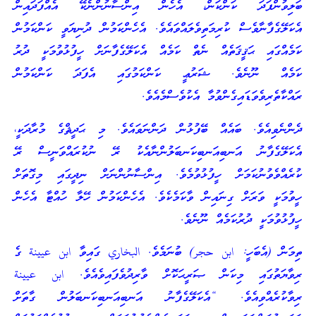
ބަލިވުންފަދަ ކަންކަން، އެހެން އިންސާނުންނެކޭ އެއްފަދައިން
އެކަލޭގެފާނާވެސް ކުރިމަތިވެލައްވައެވެ. އެހެންކަމުން ދުނިޔަވީ ކަންކަމުން
ކަމެއްގައި ޙަޤީޤަތެއް ނެތް ކަމެއް އެކަލޭގެފާނަށް ހީފުޅުވުމަކީ ދުރު
ކަމެއް ނޫނެވެ. ޝަރުޢީ ކަންކަމުގައި އެފަދަ ކަންކަމުން
ރައްކާތެރިވެވަޑައިގެންވުމާ އެކުވެސްމެއެވެ.
ދެންނެވިއެވެ. ބައެއް ބޭފުޅުން ދަންނަވައެވެ. މި ޙަދީޘްގެ މުރާދަކީ،
އެކަލޭގެފާނު އަނބިއަނބިކަނބަލުންނާއެކު ރޭ ނުކުރައްވަނީސް ރޭ
ކުރެއްވެވުނުކަމަށް ހީފުޅުވުމެވެ. އިންސާނުންނަށް ނިދީގައި މިގޮތަށް
ހީވުމަކީ ވަރަށް ގިނައިން ވާކަމެކެވެ. އެހެންކަމުން ހޭލާ ހުއްޓާ އެހެން
ހީފުޅުވުމަކީ ދުރުކަމެއް ނޫނެވެ.
ތިމަން (އެބަހީ: ابن حجر) ބުނަމެވެ. البخاري ގައިވާ ابن عيينة ގެ
ރިވާޔަތުގައި މިކަން ޞަރީޙަކޮށް ވާރިދުވެފައިވެއެވެ. ابن عيينة
ރިވާކުރެއްވިއެވެ. “އެކަލޭގެފާނު އަނބިއަނބިކަނބަލުން ގާތަށް