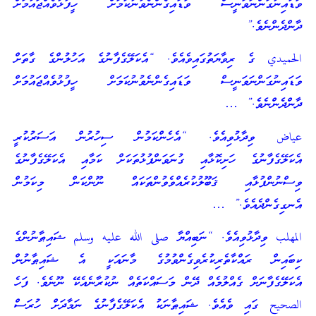
ވަޑައިނުގަންނަވަނީސް ވަޑައިގެންނެވުނުކަމަށް ހީފުޅުވެއްޖައުމަށް
ދާންދެންނެވެ.”
الحميدي ގެ ރިވާޔަތުގައިވެއެވެ. “އެކަލޭގެފާނުގެ އަހުލުންގެ ގާތަށް
ވަޑައިނުގަންނަވަނީސް ވަޑައިގެންނެވުނުކަމަށް ހީފުޅުވެއްޖައުމަށް
ދާންދެންނެވެ.” …
عياض ވިދާޅުވިއެވެ. “އެހެންކަމުން ސިހުރުން އަސަރުކުރީ
އެކަލޭގެފާނުގެ ހަށިކޮޅާއި ގުނަވަންފުޅުތަކަށް ކަމާއި އެކަލޭގެފާނުގެ
ވިސްނުންފުޅާއި ޤަބޫލުކުރެއްވެވުންތަކައް ނޫންކަން މިކަމުން
އެނގިގެންދެއެވެ.” …
المهلب ވިދާޅުވިއެވެ. “ނަބިއްޔާ صلى الله عليه وسلم ޝައިޠާނުންގެ
ކިބައިން ރައްކާތެރިކުރެވިގެންވުމުގެ މާނައަކީ އެ ޝައިޠާނުން
އެކަލޭގެފާނަށް ގެއްލުމެއް ދޭން މަސައްކަތެއް ނުކުރާނެއެކޭ ނޫނެވެ. ފަހެ
الصحيح ގައި ވެއެވެ. ޝައިޠާނަކު އެކަލޭގެފާނުގެ ނަމާދަށް ހުރަސް