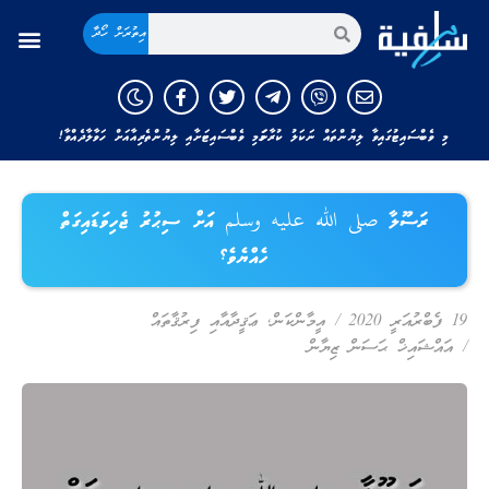
އިތުރަށް ހޯދާ
މި ވެބްސައިޓުގައިވާ ލިޔުންތައް ނަކަލު ކުރާނަމަ މި ވެބްސައިޓަށާއި ލިޔުންތެރިއާއަށް ހަވާލާދެއްވާ!
ރަސޫލާ صلى الله عليه وسلم އަށް ސިޙުރު ޖެހިވަޑައިގަތް
ހެއްޔެވެ؟
19 ފެބްރުއަރީ 2020
/
އީމާންކަން
,
ޢަޤީދާއާއި ފިރުޤާތައް
/
އައްޝައިޚް ޙަސަން ޒިޔާން