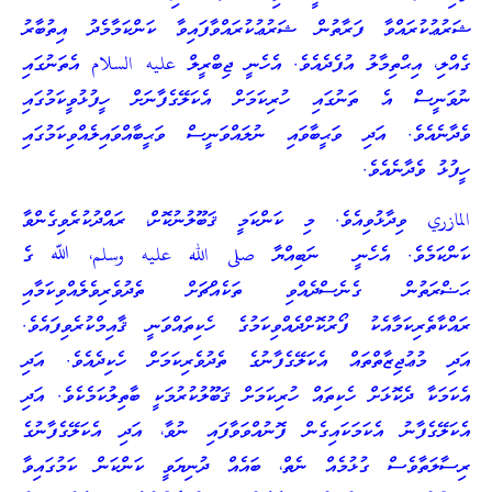
ޝަރުޢުކުރައްވާ ފަރާތުން ޝަރުޢުކުރައްވާފައިވާ ކަންކަމާމެދު އިތުބާރު
ގެއްލި، އިޙްތިމާލު އުފެދެއެވެ. އެހެނީ ޖިބްރީލް عليه السلام އެތަނުގައި
ނުވަނީސް އެ ތަނުގައި ހުރިކަމަށް އެކަލޭގެފާނަށް ހީފުޅުވީކަމުގައި
ވެދާނެއެވެ. އަދި ވަޙީބާވައި ނުލައްވަނީސް ވަޙީބާއްވައިލެއްވިކަމުގައި
ހީފުޅު ވެދާނެއެވެ.
المازري ވިދާޅުވިއެވެ. މި ކަންކަމީ ޤަބޫލުނުކޮށް، ރައްދުކުރެވިގެންވާ
ކަންކަމެވެ. އެހެނީ ނަބިއްޔާ صلى الله عليه وسلم، ﷲ ގެ
ޙަޟްރަތުން ގެނެސްދެއްވި ތަކެއްޗަށް ތެދުވެރިވެލެއްވިކަމާއި
ރައްކާތެރިކަމާއެކު ފޯރުކޮށްދެއްވިކަމުގެ ހެކިތައްވަނީ ޤާއިމްކުރެވިފައެވެ.
އަދި މުޢުޖިޒާތްތައް އެކަލޭގެފާނުގެ ތެދުވެރިކަމަށް ހެކިދެއެވެ. އަދި
އެކަމަކާ ދެކޮޅަށް ހެކިތައް ހުރިކަމަށް ޤަބޫލުކުރުމަކީ ބާތިލުކަމެކެވެ. އަދި
އެކަލޭގެފާނު އެކަމަކައިގެން ފޮނުއްވަވާފައި ނުވާ، އަދި އެކަލޭގެފާނުގެ
ރިސާލަތާވެސް ގުޅުމެއް ނެތް، ބައެއް ދުނިޔަވީ ކަންކަން ކަމުގައިވާ