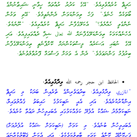
ޙަދީޘް ކުރެއްވެވިއެވެ. “އޭގެ ކަދުރު ރުއްތައް ހީވާނީ ޝައިޠާނުންގެ
ބޯތަކެއް ހެނެވެ.” ފަހެ ތިމަންކަމަނާ ދެންނެވީމެވެ. “އޭތި ވަޅުން
ނެންގެވީ ހެއްޔެވެ؟” އެކަލޭގެފާނު ޙަދީޘް ކުރެއްވިއެވެ. “ނޫނެކެވެ.
އެހެނެއްކަމަކު ތިމަންކަލޭގެފާނަށް ﷲ تعالى ޝިފާ ދެއްވައިފިއެވެ. އަދި
އޭގެ ނުބައި އަސަރެއް މީސްތަކުންނަށް ކޮށްފާނެތީ ތިމަންކަލޭގެފާނު
ބިރުފުޅު ގަންނަވަމެވެ.” ދެން އެ ވަޅަށް ފަސްއަޅާ ފޮރުވާލެވުނެވެ.
الحافظ ابن حجر رحمه الله
ވިދާޅުވިއެވެ.
“المازري ވިދާޅުވިއެވެ. ބިދުޢަވެރިންގެ ތެރެއިން ބަޔަކު މި ޙަދީޘް
އިންކާރުކުރެއެވެ. އަދި އެއީ ނަބީކަމުގެ ހައިބަތު ގެއްލުވައިލާ،
ނަބީކަމާމެދު ޝައްކު އުފެދޭ ކަމެއްކަމުގައި އެބައިމީހުން ދަޢުވާ ކުރެއެވެ.
އެބައިމީހުން ބުނެއެވެ. މި ކަމަށް (ނަބީކަމަށް ޝައްކު އުފެދުމަށް)
ފަހިކޮށްދޭ ކޮންމެ ކަމަކީ ބާތިލުކަމެކެވެ. އަދި އެކަން ޤަބޫލުކުރާނަމަ