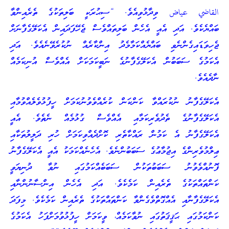
القاضي عياض ވިދާޅުވިއެވެ. “ސިޙުރަކީ ބަލިތަކުގެ ތެރެއިންވާ
ބައްޔެކެވެ. އަދި އެއީ އެހެން ބަލިތައްވެސް ޖެހޭފަދައިން އެކަލޭގެފާނަށް
ޖެހިވަޑައިގެންނެވި ބައްޔެއްކަމާމެދު އިންކާރެއް ނުކުރެވޭނެއެވެ. އަދި
އެކަމުގެ ސަބަބުން އެކަލޭގެފާނުގެ ނަބީކަމަކަށް އެއްވެސް އުނިކަމެއް
ނާދެއެވެ.
އެކަލޭގެފާނު ނުކުރައްވާ ކަންކަން ކުރެއްވެވުނުކަމަށް ހީފުޅުވެލެއްވުމާއި
އެކަލޭގެފާނުގެ ތެދުވެރިކަމާއި އެއްވެސް ގުޅުމެއް ނެތެވެ. އެއީ
އެކަލޭގެފާނު އެ ކަމުން ރައްކާތެރި ކޮށްދެއްވިކަމަށް ހުރި ދަލީލުތަކާއި
ޢިލްމުވެރިންގެ އިޖުމާޢުގެ ސަބަބުންނެވެ. އެހެނެއްކަމަކު އެއީ އެކަލޭގެފާނު
ފޮނުއްވެވުނު ސަބަބުތަކުން ސަބަބެއްކަމުގައި ނުވާ ދުނިޔަވީ
ކަންތައްތަކުގެ ތެރެއިން ކަމެކެވެ. އަދި އެހެން އިންސާނުންނާއި
އެކަލޭގެފާނާއި އެއްގޮތްވެގެންވާ ކަންތައްތަކުގެ ތެރެއިން ކަމެކެވެ. މިފަދަ
ކަންކަމުގައި ޙަޤީޤަތުގައި ނުވާކަމެއް، ވީކަމަށް ހީފުޅުވުމަށްފަހު އެކަމުގެ