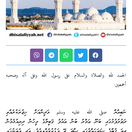
الحمد لله والصلاة والسلام على رسول الله وعلى آله وصحبه
أجمعين.
ނަބިއްޔާ صلى الله عليه وسلم މަދީނާއަށް ހިޖުރަކުރެއްވި
ދަތުރުފުޅުގައި ބަނޫ ޢަމްރު ބުން ޢައުފު ޤަބީލާގެ މީހުން ދިރިއުޅެމުން
ދިޔަ ޤުބާގެ ސަރަހައްދުގައި ސާދަ ރޭ މަޑުކުރެއްވިއެވެ. އަދި އެތަނުގައި