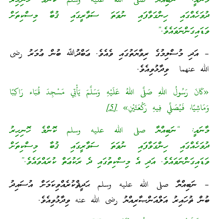
މާނައީ: “ނަބިއްޔާ صلى الله عليه وسلم ކޮންމެ ހޮނިހިރު
ދުވަހެއްގައި ހިންގަވާފައި ނުވަތަ ސަވާރީގައި ޤުބާ މިސްކިތަށް
ވަޑައިގަންނަވައެވެ.”
– އަދި މުސްލިމުގެ ރިވާޔަތުގައި ވެއެވެ. ޢަބްދުﷲ ބުން ޢުމަރު رضى
الله عنهما ވިދާޅުވިއެވެ.
«كَانَ رَسُولُ اللهِ صَلَّى اللهُ عَلَيْهِ وَسَلَّمَ يَأْتِي مَسْجِدَ قُبَاء رَاكِبًا
وَمَاشِيًا، فَيُصَلِّي فِيهِ رَكْعَتَيْنِ»
[5]
މާނައީ: “ނަބިއްޔާ صلى الله عليه وسلم ކޮންމެ ހޮނިހިރު
ދުވަހެއްގައި ހިންގަވާފައި ނުވަތަ ސަވާރީގައި ޤުބާ މިސްކިތަށް
ވަޑައިގަންނަވައެވެ. އަދި އެ މިސްކިތުގައި ދެ ރަކުޢަތް ކުރައްވައެވެ.”
– ނަބިއްޔާ صلى الله عليه وسلم ޙަދީޘްކުރެއްވިކަމަށް އުސައިދު
ބުން ޡުހައިރު އަލްއަންޞާރިއްޔު رضى الله عنه ވިދާޅުވިއެވެ.