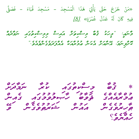
«مَنْ خَرَجَ حَتَّى يَأْتِيَ هَذَا الْمَسْجِدَ – مَسْجِدَ قُبَاءَ – فَصَلَّى
فِيهِ كَانَ لَهُ عَدْلَ عُمْرَةٍ»
[8]
މާނައީ: “މީހަކު ޤުބާ މިސްކިތަށް އައިސް މިމިސްކިތުގައި ނަމާދެއް
ކޮށްފިނަމަ، އޭނާއަށް އެކަން ޢުމުރާއަކާ އެއްފަދަވެގެންވެއެވެ.”
* ޤުބާ މިސްކިތުގައި ކުރާ ނަމާދަށް
ޢުމްރާއެއްގެ ޘަވާބު ހާޞިލުވުމުގައި ގެއިން
ޠާހިރުވެގެން އައުން ޝަރުޠުވެގެން ވޭ
ހެއްޔެވެ؟