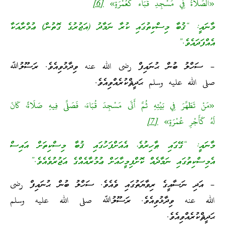
«الصَّلَاةُ فِي مَسْجِدِ قُبَاء كَعُمْرَةٍ»
[6]
މާނައީ: “ޤުބާ މިސްކިތުގައި ކުރާ ނަމާދު (އަޖުރުގެ ގޮތުން) ޢުމްރާއަކާ
އެއްފަދައެވެ.”
– ސަހްލު ބުން ޙުނައިފް رضى الله عنه ވިދާޅުވިއެވެ. ރަސޫލުﷲ
صلى الله عليه وسلم ޙަދީޘްކުރެއްވިއެވެ.
«مَنْ تَطَهَّرَ فِي بَيْتِهِ ثُمَّ أَتَى مَسْجِدَ قُبَاءَ، فَصَلَّى فِيهِ صَلَاةً، كَانَ
لَهُ كَأَجْرِ عُمْرَةٍ»
[7]
މާނައީ: “ގޭގައި ޠާހިރުވެ، އެއަށްފަހުގައި ޤުބާ މިސްކިތަށް އައިސް
އެމިސްކިތުގައި ނަމާދެއް ކޮށްފިމީހާއަށް ޢުމުރާއެއްގެ އަޖުރުވެއެވެ.”
– އަދި ނަސާއީގެ ރިވާޔަތުގައި ވެއެވެ. ސަހްލު ބުން ޙުނައިފް رضى
الله عنه ވިދާޅުވިއެވެ. ރަސޫލުﷲ صلى الله عليه وسلم
ޙަދީޘްކުރެއްވިއެވެ.