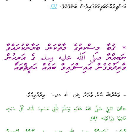
މަސްޖިދުއްނަބަވީކަމުގައިވެސް ބުނެވެއެވެ.
[3]
* ޤުބާ މިސްކިތުގެ މާތްކަން ބަޔާންކުރައްވާ
ނަބިއްޔާ صلى الله عليه وسلم ގެ އަރިހުން
ވާރިދުވެގެން އައިސްފައިވާ ބައެއް ޙަދީޘްތައް
– ޢަބްދުﷲ ބުން ޢުމަރު رضى الله عنهما ވިދާޅުވިއެވެ.
«كَانَ النَّبِيُّ صَلَّى اللهُ عَلَيْهِ وَسَلَّمَ يَأْتِي مَسْجِدَ قُبَاء كُلَّ سَبْتٍ،
مَاشِيًا وَرَاكِبًا»
[4]