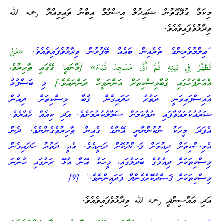
މިކަމާ ގުޅޭގޮތުން ޝައިޚުލް އިސްލާމް އިބްނު ތައިމިއްޔާ رحمه الله
ވިދާޅުވެފައިވެއެވެ.
“ޢިލްމުވެރިންގެ ތެރެއިން ބައެއް ބޭފުޅުން ވިދާޅުވެފައިވެއެވެ.
«مَنْ
تَطَهَّرَ فِي بَيْتِهِ ثُمَّ أَتَى مَسْجِدَ قُبَاءَ» [މާނައީ: ގޭގައި ޠާހިރުވެ،
އެއަށްފަހުގައި ޤުބާމިސްކިތަށް އަންނަމީހާ ދަންނައެވެ.]
މި ބަސްފުޅު
އައިސްފައިވަނީ ދަތުރު ހަދައިގެން ޤުބާ މިސްކިތަށް ދިއުން
ޝަރުޢުކުރައްވާފައި ނުވާކަމަށް ސަމާލުކުރުމަށެވެ. އަދި ކިއެއް ހެއްޔެވެ.
އެފަދަ މީހަކު ނުކުންނާނީ އޭނާގެ ގެއިން ޠާހިރުވެގެންނެވެ. ދެން
އެމިސްކިތަށް ދިއުމަށް ޤަޞްދުކޮށް ދަނީއެވެ. އެއީ ދަތުރު ހަދައިގެން
މިސްކިތަކަށް ދިއުމުގެ ބަދަލުގައި، މީހަކު އޭނާ އުޅޭ ރަށުގައި ހުންނަ
މިސްކިތަކަށް ޤަޞްދުކޮށްގެންދާ ފަދައިންނެވެ.”
[9]
އަދި އައްސިންދީ رحمه الله ވިދާޅުވެފައިވެއެވެ.