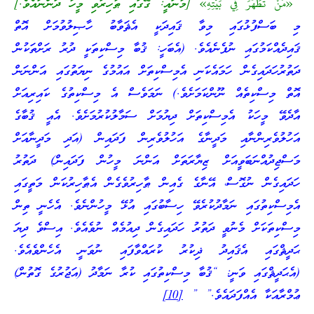
“
«مَنْ تَطَهَّرَ فِي بَيْتِهِ» [މާނައީ: ގޭގައި ޠާހިރުވި މީހާ ދަންނައެވެ.]
މި ބަސްފުޅުގައި މިވާ ޤައިދަކީ އެޘަވާބު ހާޞިލުވުމަށް އޮތް
ޤައިދެއްކަމުގައި ނުފެނެއެވެ. (އެބަހީ: ޤުބާ މިސްކިތަކީ ދުރު ރަށްތަކުން
ދަތުރުހަދައިގެން ހަމައެކަނި އެމިސްކިތަށް އައުމުގެ ނިޔަތުގައި އަންނަން
އޮތް މިސްކިތެއް ނޫންކަމަށެވެ.) ނަމަވެސް އެ މިސްކިތުގެ ކައިރިއަށް
އާދެވޭ މީހަކު އެމިސްކިތަށް ދިޔުމަށް ސަމާލުކުރުމަށެވެ. އެއީ ޤުބާގެ
އަހުލުވެރިންނާއި މަދީނާގެ އަހުލުވެރިން ފަދައިން (އަދި މަދީނާއަށް
މަސްޖިދުއްނަބަވީއަށް ޒިޔާރަތަށް އަންނަ މީހުން ފަދައިން) ދަތުރު
ހަދައިގެން ނުގޮސް، އޭނާގެ ގެއިން ޠާހިރުވެގެން އެޠާހިރުކަން މަތީގައި
އެމިސްކިތުގައި ނަމާދުކުރެވޭ ހިސާބުގައި އުޅޭ މީހުންނެވެ. އެހެނީ ތިން
މިސްކިތަކަށް މެނުވީ ދަތުރު ހަދައިގެން ދިއުމެއް ނުވެއެވެ. އިސްވެ ދިޔަ
ޙަދީޘްގައި އެޤައިދު ޛިކުރު ކުރައްވާފައި ނުވަނީ އެހެންވެއެވެ.
(އެޙަދީޘްގައި ވަނީ: “ޤުބާ މިސްކިތުގައި ކުރާ ނަމާދު (އަޖުރުގެ ގޮތުން)
ޢުމްރާއަކާ އެއްފަދައެވެ.” ”
[10]