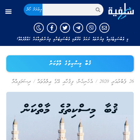
އިތުރަށް ހޯދާ
މި ވެބްސައިޓުގައިވާ ލިޔުންތައް ނަކަލު ކުރާނަމަ މި ވެބްސައިޓަށާއި ލިޔުންތެރިއާއަށް ހަވާލާދެއްވާ!
ޤުބާ މިސްކިތުގެ މާތްކަން
26 ފެބްރުއަރީ 2020
/
އެހެނިހެން
,
ފިޤުހާއި އޭގެ ޢިލްމުތައް
/
ދިސަލަފިއްޔާ