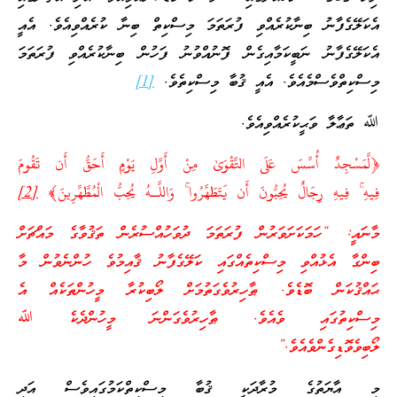
އެކަލޭގެފާނު ބިނާކުރެއްވި ފުރަތަމަ މިސްކިތް ބިނާ ކުރެއްވިއެވެ. އެއީ
އެކަލޭގެފާނު ނަބީކަމާއިގެން ފޮނުއްވުނު ފަހުން ބިނާކުރެއްވި ފުރަތަމަ
މިސްކިތްވެސްމެއެވެ. އެއީ ޤުބާ މިސްކިތެވެ.
[1]
ﷲ ތަޢާލާ ވަޙީކުރެއްވިއެވެ.
﴿لَّمَسْجِدٌ أُسِّسَ عَلَى التَّقْوَىٰ مِنْ أَوَّلِ يَوْمٍ أَحَقُّ أَن تَقُومَ
فِيهِ ۚ فِيهِ رِجَالٌ يُحِبُّونَ أَن يَتَطَهَّرُوا ۚ وَاللَّـهُ يُحِبُّ الْمُطَّهِّرِينَ﴾
[2]
މާނައީ: “ހަމަކަށަވަރުން ފުރަތަމަ ދުވަހުއްސުރެން ތަޤުވާގެ މައްޗަށް
ބިންގާ އެޅުއްވި މިސްކިތެއްގައި ކަލޭގެފާނު ޤާއިމުވެ ހުންނެވުން މާ
ޙައްޤުކަން ބޮޑެވެ. ޠާހިރުވެގަތުމަށް ލޯބިކުރާ މީހުންތަކެއް އެ
މިސްކިތުގައި ވެއެވެ. ޠާހިރުވެގަންނަ މީހުންދެކެ ﷲ
ލޯބިވެވޮޑިގެންވެއެވެ.”
މި އާޔަތުގެ މުރާދަކީ ޤުބާ މިސްކިތްކަމުގައިވެސް އަދި