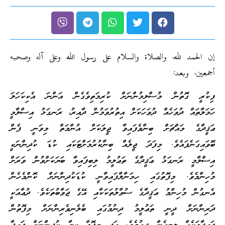
إن الحمد لله، والصلاة والسلام على رسول الله وعلى آله وصحبه
أجمعين، وبعد:
ފިކުރީ ގޮތުން މުސްލިމުންނަށް ކުރިމަތިވެގެން އަންނަ އެކިކަހަލަ
ހަމަލާތައް ދުވަހެއް ދުވަހަކަށް އިތުރުވަމުން ދާއިރު، ރަނގަޅު އިސްލާމީ
ޢަޤީދާގެ މައްޗަށް ބިނާވެފައިވާ ޖީލަކަށް އުންމަތް މިވަނީ ފެން
ބޮވައިގަނެފައެވެ. މިފަދަ ޖީލެއް ބިނާކުރުމަށްޓަކައި ކުޑަ ކުދިންނަކީ
އިސްލާމީ ރަނގަޅު ޢަޤީދާގެ ތަޢުލީމު ލިބިފައިވާ ބަޔަކަށްވުން ވަރަށް
މުހިންމެވެ. މިފޮތުގައި ހިމަނާލާފައިވާނީ ކުޑަކުދިންނަށް ކޮންމެހެން
އެނގުން މުހިންމު ޢަޤީދާގެ ސުވާލުތަކަކާއި އޭގެ ޖަވާބުތަކެވެ. ދުޢާއަކީ
ދަރިންނަށް ދީނީ ތަޢުލީމު ދިނުމުގައި ބެލެނިވެރިންނަށް މިފޮތުން