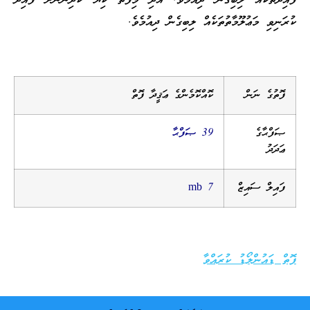
ފައިދާތަކެއް ލިބިގެން ދިއުމެވެ. އަދި މިފޮތް ކިޔާ ކުދިންނަށް ފައިދާ
ކުރަނިވި މަޢުލޫމާތުތަކެއް ލިބިގެން ދިއުމެވެ.
ފޮތުގެ ނަން
ކޮއްކޮމެންގެ ޢަޤީދާ ފޮތް
ޞަފްޙާގެ
39 ޞަފްޙާ
ޢަދަދު
ފައިލް ސައިޒް
7 mb
ފޮތް ޑައުންލޯޑު ކުރައްވާ