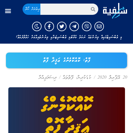
އިތުރަށް ހޯދާ
މި ވެބްސައިޓުގައިވާ ލިޔުންތައް ނަކަލު ކުރާނަމަ މި ވެބްސައިޓަށާއި ލިޔުންތެރިއާއަށް ހަވާލާދެއްވާ!
ފޮތް: ކޮއްކޮމެންގެ ޢަޤީދާ ފޮތް
20 އޭޕްރިލް 2020
/
ކުޑަކުދިން
,
ފޮތްތައް
/
ދިސަލަފިއްޔާ