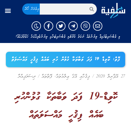
އިތުރަށް ހޯދާ
މި ވެބްސައިޓުގައިވާ ލިޔުންތައް ނަކަލު ކުރާނަމަ މި ވެބްސައިޓަށާއި ލިޔުންތެރިއާއަށް ހަވާލާދެއްވާ!
ފޮތް: ކޮވިޑް 19 ފަދަ ވަބާތަކާ ގުޅުން ހުރި ބައެއް ފިޤުހީ މައްސަލަތް
27 އޭޕްރިލް 2020
/
ފިޤުހާއި އޭގެ ޢިލްމުތައް
,
ފޮތްތައް
/
ދިސަލަފިއްޔާ