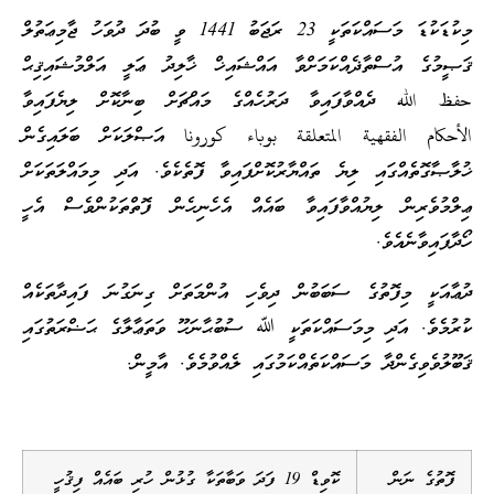
މިކުޑަކުޑަ މަސައްކަތަކީ 23 ރަޖަބު 1441 ވީ ބުދަ ދުވަހު ޖާމިޢަތުލް
ޤަޞީމުގެ އުސްތާޛެއްކަމަށްވާ އައްޝައިޚް ޚާލިދު ޢަލީ އަލްމުޝައިޤިޙް
حفظ الله ދެއްވާފައިވާ ދަރުހެއްގެ މައްޗަށް ބިނާކޮށް ލިޔެފައިވާ
الأحكام الفقهية المتعلقة بوباء كورونا އަޞްލަކަށް ބަލައިގެން
ޚުލާޞާގޮތެއްގައި ލިޔެ ތައްޔާރުކޮށްފައިވާ ފޮތެކެވެ. އަދި މިމައްލަތަކަށް
ޢިލްމުވެރިން ލިޔުއްވާފައިވާ ބައެއް އެހެނިހެން ފޮތްތަކުންވެސް އެހީ
ހޯދާފައިވާނެއެވެ.
ދުޢާއަކީ މިފޮތުގެ ސަބަބުން ދިވެހި އުންމަތަށް ގިނަގުނަ ފައިދާތަކެއް
ކުރުމެވެ. އަދި މިމަސައްކަތަކީ ﷲ ސުބުޙާނަހޫ ވަތަޢާލާގެ ޙަޟްރަތުގައި
ޤަބޫލުވެވިގެންދާ މަސައްކަތެއްކަމުގައި ލެއްވުމެވެ. އާމީން.
ފޮތުގެ ނަން
ކޮވިޑް 19 ފަދަ ވަބާތަކާ ގުޅުން ހުރި ބައެއް ފިޤުހީ