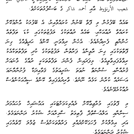
شعيب الأرنؤوط އާއި أحمد شاكر ގެ ބަސްފުޅުތަކަށެވެ.
ބައެއް ބޭފުޅުން މި ފޮތް ބޭނުން ކުރައްވާއިރު، އެ ބޭފުޅަކު އާންމުކޮށް
ކުރައްވާ ދުޢާއަކާއި، ބައެއް ދުޢާތަކުގެ ލަފުޒުތަކުގައި ކުޑަ ތަފާތެއް
ހުންނާތީ ފެނިދާނެއެވެ. އެހެން ދިމާވަނީ ކޮންމެ ޙަދީޘެއްގެ ގިނަ
ފޮތްތަކުގައި ގިނަ ރާވީންގެ ފަރާތުން، ލަފުޒުތަކުގެ ކުދި ތަފާތުތަކާއެކު
ރިވާވެފައިވާތީއެވެ. މިފަދައިން ފެންނަ ތަފާތުތަކަކީ ދުޢާގެ މާނައަށް
ޤުރުއާނާއި ސުންނަތާ ނުވަތަ ޝަރީޢަތުގެ ޤަވާޢިދަކާ ފުށުނާރާނަމަ
އަސަރެއް ކުރާނެ ކަމެއް ނޫނެވެ. ވާރިދުވެފައިވާ ކޮންމެ ޞީޣާއަކުންވެސް
ދުޢާކުރެވޭނެއެވެ.
މި ފޮތުގައި މުރާޖިޢާކޮށް ދެއްވިކަމަށްޓަކައި އައްޝައިޚް މުޙައްމަދު
ސިނާނާއި އަލްއުސްތާޛާ ފާޠިމަތު ސާމިރާއަށް ޝުކުރު ދަންނަވަމެވެ.
އަދި އިމްލާކުށް ފާހަގަކޮށްދެއްވި ފަރާތްތަކަށްވެސް ޖުމްލަ ގޮތެއްގައި
ޝުކުރު ދަންނަވަމެވެ.