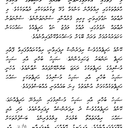
މި ފޮތުގައި އެކުލެވިގެންވަނީ، ބައްޔާއި މުޞީބާތުގެ އެކިއެކި
ޙާލަތްތަކުގައި ދިމާވެދާނެ ކަންކަމާ ގުޅޭ ޒިކުރުތަކަކާއި ދުޢާތަކެކެވެ. މި
ދުޢާތައް ނަގާފައިވަނީ ކީރިތި ޤުރުއާނާއި ސުންނަތުންނެވެ. ސުންނަތުން
ދުޢާތައް ނެގުމުގައި، ދުޢާގެ ލަފުޒު ނަގާ ޙަދީޘެއްގެ ޞައްޙަކަން
ކަށަވަރުކުރުމަށް ވަރަށް ބޮޑަށް މަސައްކަތްކޮށްފައިވާނެއެވެ.
ކޮންމެ ޙަދީޘެއްގެވެސް ރިފަރެންސް ދީފައިވާނީ، ރިވާކުރައްވާފައިވާ ފޮތާއި
ޙަދީޘް ނަންބަރު ޖަހައިގެންނެވެ. ޞަޙީޙު ބުޚާރީ އާއި ޞަޙީޙު
މުސްލިމުގެ ޙަދީޘްތަކުގެ ދަރަޖަ ބަޔާންކޮށްފައެއް ނުވާނެއެވެ. އެހެނީ
ޞަޙީޙު ބުޚާރީ އާއި ޞަޙީޙު މުސްލިމުގެ ޙަދީޘްތަކަކީ ޞައްޙަ
ޙަދީޘްތަކެއްކަމަށް، އުންމަތުގެ ގިނަ ބައެއްވަނީ އެއްބަސްވެފައެވެ.
ޞަޙީހު ބުޚާރީ އާއި ޞަޙީޙު މުސްލިމުގައި ނުހިމެނޭ ޙަދީޘެއްނަމަ،
ކޮންމެ ޙަދީޘެއްގެވެސް ދެ ރިފަރެންސެއް ދީފައިވާނެއެވެ. އަދި އެއީ
ޞައްޙަ ރިވާޔަތެއްތޯ ބެލުމަށް ޢިލްމުވެރިންގެ ބަސްފުޅުތަކަށް
ރުޖޫޢަވެފައިވާނެއެވެ. މައިގަނޑު ގޮތެއްގައި ބެލިފައިވާނީ الألباني އާއި