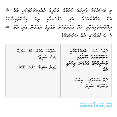
މި މަސައްކަތް ފުރިހަމަ ކުރުމުގެ ތައުފީޤު ދެއްވިކަމަށްޓަކައި މާތް ﷲ
އަށް ޙަމްދުކުރަމެވެ. އަދި އަޅުގަނޑާއި ތިޔަ ކިޔުންތެރިންނަށް
އިޚްލާޞްތެރިކަމާއި ހެޔޮ ޢަމަލުތަކަށް ތައުފީޤު ދެއްވުން އެދި މާތް ﷲ
ގެ ޙަޟްރަތުގައި ދުޢާ ދަންނަވަމެވެ.
ފޮތުގެ ނަން:
ބަލިމަޑުކަމާއި
ޞަފްޙާގެ ޢަދަދު: 36 ޞަފްޙާ
ކަންބޮޑުވުމުގެ ޙާލަތުގައި
(A4 ސައިޒް).
މުސްލިމުންގެ އައްޑަނަ: ޒިކުރާއި
ފައިލް ސައިޒް: 2.31 MB
ދުޢާ
ފޮތް އެކުލަވާލީ: އިބްނު
ޢަބްދުﷲ ސަޢީދު
ފޮތް ޑައުންލޯޑުކުރައްވާ