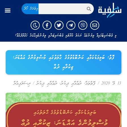
އިތުރަށް ހޯދާ
މި ވެބްސައިޓުގައިވާ ލިޔުންތައް ނަކަލު ކުރާނަމަ މި ވެބްސައިޓަށާއި ލިޔުންތެރިއާއަށް ހަވާލާދެއްވާ!
ފޮތް: ބަލިމަޑުކަމާއި ކަންބޮޑުވުމުގެ ޙާލަތުގައި މުސްލިމުންގެ އައްޑަނަ:
ޒިކުރާއި ދުޢާ
13 މޭ 2020
/
ފޮތްތައް
,
ދުޢާއާއި ޛިކުރު
,
ދުޢާއާއި ޛިކުރު
/
ދިސަލަފިއްޔާ