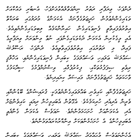
ދެންފަހެ، ވިޔަފާރި ދަތުރު ނިންމަވާލެއްވުމަށްފަހު، އެނބުރި މައްކާއަށް
ވަޑައިގެންނެވުމުން، ޚަދީޖަތުގެފާނަށް، އެކަމަނާގެ މުދަލުގައި ބަރަކާތް
އިތުރުވެފައިވާތީ ފެނިވަޑައިގެން، ހައިރާންކަމެއް ލިބިވަޑައިގެންނެވިއެވެ.
އެއީ މީގެކުރިން އެކަމަނާ ދެކެވަޑައިގެންފައި ނުވާ މިންވަރަށް ވިޔަފާރީގެ
ފައިދާ، މި ދަތުރުގައި އިތުރުވެފައިވާތީއެވެ. ދެންފަހެ، ރަސޫލުﷲ
ޞައްލަﷲ ޢަލައިހި ވަސައްލަމަގެ ކިބައިން ފެނިވަޑައިގެންނެވި، އަޚްލާޤީ
ރިވެތި ޞިފަފުޅުތަކާއި، ފިކުރުފުޅާއި ވިސްނުންފުޅުގެ ސީދާކަމުގެ
ވާހަކަތައް ޚަދީޖަތުގެފާނަށް، މައިސަރާ ކިޔައިދިނެވެ.
ޚަދީޖަތުގެފާނާއި ކައިވެނި ބައްލަވައިގެންނެވުމަކީ، ޤުރައިޝުންގެ ބޮޑުންނާއި
ވެރީން އެދިއެދި ހުރިކަމެކެވެ. އެގޮތުން އެބައިމީހުން ދިޔައީ ކައިވެންޏަށް
އެދި އެކަމަނާއަށް ހުށަހަޅަމުންނެވެ. ނަމަވެސް އެކަމަނާ ގެންދެވީ
އެބައިމީހުންގެ އެ ހުށަހެޅުންތަކަށް އިންކާރުކުރައްވަމުންނެވެ.
އެހެންނަމަވެސް، މުޙައްމަދު ޞައްލަﷲ ޢަލައިހި ވަސައްލަމަގެ ކިބައިން