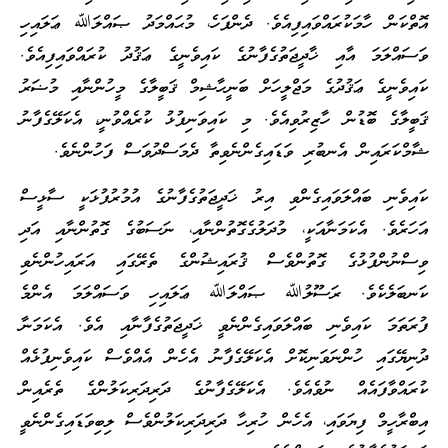
އޮތްކަން ހާމަކުރައްވައިފިއެވެ. ދެންފަހެ، މުޙައްމަދު ޞައްލަﷲ ޢަލައިހި
ވަސައްލަމަ އާއި ޚާދީޖަތުގެފާނުގެ ކައިވެނީގެ ޢަޤުދު ކުރައްވައިފިއެވެ.
ކައިވެނީގެ ޢަޤުދުގެ މަޖްލީހަށް ބަނީހާޝިމް ޤަބީލާގެ މީހުންނާއި މުޟަރު
ޤަބީލާގެ ބޮޑުން ހާޒިރުވިއެވެ. މި ކައިވަނިފުޅު ކުރެއްވުނީ، އެކަލޭގެފާނު
ޝާމްކަރައިން އެނބުރި ވަޑައިގެންނެވިތާ ދެމަސްދުވަސް ފަހުންނެވެ.
ކައިވެނި ބައްލަވައިގެންވި އިރު ޚަދީޖަތުގެފާނުގެ އުމުރުފުޅަކީ ސާޅީސް
އަހަރެވެ. އެކަމަނާއަކީ، މުދަލުގެގޮތުންނާއި، ނަސަބުގެ ގޮތުންނާއި އަދި
ވިސްނުންފުޅުގެ ގޮތުންވެސް ޤުރައިޝުންގެ ތެރޭގައި އަރައިހުންނެވި
ކަނބަލެކެވެ. ރަސޫލުﷲ ޞައްލަﷲ ޢަލައިހި ވަސައްލަމަ އެންމެ
ފުރަތަމަ ކައިވެނި ބައްލަވައިގެންނެވީ ޚަދީޖަތުގެފާނާއި އެވެ. އެކަމަނާ
ދުނިޔޭގައި ހުންނަވަނިކޮށް އެކަލޭގެފާނު އެހެން އެއްވެސް ކައިވެނިފުޅެއް
ކުރައްވާފައެއް ނުވެއެވެ. އެކަލޭގެފާނުގެ ދަރިދަރިކަލުންގެ ތެރެއިން
އިބްރާހީމް ފިޔަވައި، އެހެން ހުރިހާ ދަރިދަރިކަލުންވެސް ލިބިވަޑައިގެންނެވީ