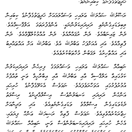
ޚަދީޖަތުގެފާނުގެ ކިބައިންނެވެ.
ރަސޫލުﷲ ޞައްލަﷲ ޢަލައިހި ވަސައްލަމައަށް ޚަދީޖަތުގެފާނުގެ ކިބައިން
ލިބިވަޑައިގެންނެވި ދަރިދަރިކަލުންނަކީ، އެންމެފުރަތަމަ އަލްޤާސިމްއެވެ.
ދެން ޒައިނަބްއެވެ. ދެން ރުޤައްޔާއެވެ. ދެން އުއްމުކުލްޘޫމްއެވެ. ދެން
ފާޠިމާއެވެ. އަދި އެއަށްފަހު ޢަބްދުﷲ އެވެ. ޢަބްދުﷲ އަށް އައްޠައްޔިބު
އަދި އައްޠާހިރުގެ ލަޤަބުން މުޚާޠަބުކުރެވެއެވެ.
ނަބިއްޔާ ޞައްލަﷲ ޢަލައިހި ވަސައްލަމަގެ ފިރިހެން ދަރިދަރިކަލުން
ކަމުގައިވާ އަލްޤާސިމް އާއި ޢަބްދުﷲ އާއި އިބްރާހީމް ވަނީ ތުއްޕުޅު
އުމުރުފުޅުގައި އަވަހާރަވެފައެވެ. ނަމަވެސް، އެކަލޭގެފާނުގެ ހުރިހައި
އަންހެން ދަރިދަރި ކަނބަލުންވެސް، އިސްލާމްދީނުގެ ރިސާލަތު
ދެކެވަޑައިގެން އިސްލާމްވެ ވަޑައިގެންނެވިއެވެ. އަދި މަދީނާއަށް
ހިޖްރަކުރެއްވެވިއެވެ. ނަމަވެސް، ފާޠިމާ ރަޟިޔަﷲ ޢަންހާ ފިޔަވައި،
އެހެން ހުރިހައި ދަރިދަރިކަނބަލުންވެސް ވަނީ، ނަބިއްޔާ ޞައްލަﷲ