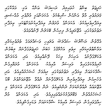
ޚަދީޖަތު ބިންތު ޚުވައިލިދު ރަޟިޔަﷲ ޢަންހާ އަކީ، މައްކާގައި
ޤަދަރުވެރި މާތް އަންހެން ސާޙިބެކެވެ. އެކަމަނާއަކީ މުދާވެރި މުއްސަނދި
ވިޔަފާރިވެރިއެކެވެ. އެކަމަނާގެ މުދަލުން ވިޔަފާރިކުރުމަށްޓަކައި، ވިޔަފާރި
ދަތުރުތަކުގައި، އުޖޫރަދީގެން ފިރިހެން ބޭކަލުން ފޮނުއްވައެވެ.
އެގޮތުން، ރަސޫލުﷲ ޞައްލަﷲ ޢަލައިހި ވަސައްލަމަގެ ތެދުވެރިކަމާއި
އަމާނާތްތެރިކަމާއި ރިވެތި އަޚްލާޤުގެ ޚަބަރު، ޚަދީޖަތުގެފާނަށް ލިބުމުން،
އެކަލޭގެފާނުގެ އަރިހަށް މީހަކު ފޮނުއްވިއެވެ. އަދި އެކަމަނާގެ
ޚާދިމެއްކަމުގައިވާ މައިސަރާ އާއިއެކު، އެކަމަނާގެ މުދަލާއިގެން
ޝާމްކަރައަށް ވިޔަފާރި ދަތުރުތަކުގައި ދިޔުމަށް ހުޝަހެޅުއްވިއެވެ. އަދި
އެހެނިހެން ވިޔަފާރިވެރިން އެކަލޭގެފާނަށް ދެއްވާ އުޖޫރައަށްވުރެ ބޮޑު
އުޖޫރައެއް ދެއްވާނެކަމަށް ދެންނެވިއެވެ. ދެން އެކަލޭގެފާނު، އެކަމަނާގެ މި
ހުޝަހެޅުއްވުން ޤަބޫލުފުޅުކުރައްވައިފިއެވެ. އަދި އެކަމަނާގެ މުދާ
ހިއްޕަވައިގެން، މައިސަރާ އާއިއެކު ޝާމްކަރައަށް ވަޑައިގެންފިއެވެ.