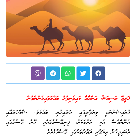
ޚަދީޖާ ރަޟިޔަﷲ ޢަންހާއާ ކައިވެނިފުޅު ބައްލަވައިގެންނެވުން
ޤުރައިޝުންނަކީ ވިޔަފާރީގައި އަރައިހުރި ބައެކެވެ. ޝާމްކަރައާއި
އެނޫންވެސް އެކި ރަށްތަކަށް، ފިނިމޫސުމުގައާއި ހޫނު މޫސުމުގައި
އެބައިމީހުން ވިޔަފާރި ދަތުރުތަކުގައި ގޮސްއުޅެއެވެ.