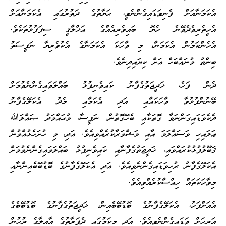
އެކަމަނާއަށް ފެނިވަޑައިގެންނެވީ، ޙަޔާތުގެ ދަތުރުގައި އެކަމަނާއަށް
އެހީތެރިވެދެވޭނެ ހެޔޮ ބައިވެރިއެއްގެ އަޚްލާޤީ ސިފަފުޅުތަކެވެ.
އެހެންކަމުން އެކަމަނާ، މި ވާހަކަ އެކަމަނާގެ އެކުވެރިޔާ ނަފީސަތު
ބިންތު މުނައްބަހް އަށް ކިޔައިދިނެވެ.
ދެން ފަހެ، ޚަދީޖަތުގެފާނު ކައިވެނިފުޅު ބައްލަވައިގެންނެވުމަށް
ބޭނުންފުޅުވާ ވާހަކައާއި އަދި އެކަމާއި މެދު އެކަލޭގެފާނު
ދެކެވަޑައިގަންނަވާ ގޮތަކާއި ބެހޭގޮތުން، ނަފީސާ، މުޙައްމަދު ޞައްލަﷲ
ޢަލައިހި ވަސައްލަމަ އާއި މަޝްވަރާކުރެއްވިއެވެ. އަދި، މި ހުށަހެޅުއްވުން
ޤަބޫލުފުޅުކުރައްވައި، ޚަދީޖަތުގެފާނާއި ކައިވެނިފުޅު ބައްލަވައިގެންނެވުމަށް
އެކަލޭގެފާނު ރުހިވަޑައިގެންނެވިއެވެ. އަދި އެކަލޭގެފާނުގެ ބޮޑުބޭބެއިންނާއި
މިވާހަކަތައް ހިއްސާކުރެއްވިއެވެ.
އެއަށްފަހު، އެކަލޭގެފާނުގެ ބޮޑުބޭބެއިން، ޚަދީޖަތުގެފާނުގެ ބޮޑުބޭބެގެ
އަރިހަށް ވަޑައިގެންނެވިއެވެ. އަދި މިކަމުގައި ދެފަރާތުގެ އާއިލާގެ ރުހުން