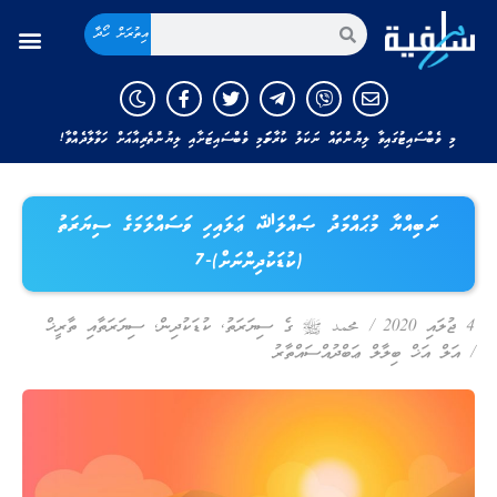
އިތުރަށް ހޯދާ
މި ވެބްސައިޓުގައިވާ ލިޔުންތައް ނަކަލު ކުރާނަމަ މި ވެބްސައިޓަށާއި ލިޔުންތެރިއާއަށް ހަވާލާދެއްވާ!
ނަބިއްޔާ މުޙައްމަދު ޞައްލަﷲ ޢަލައިހި ވަސައްލަމަގެ ސިޔަރަތު
(ކުޑަކުދިންނަށް)-7
4 ޖުލައި 2020
/
محمد ﷺ ގެ ސިޔަރަތު
,
ކުޑަކުދިން
,
ސިޔަރަތާއި ތާރީޚް
/
އަލް އަޚް ބިލާލް ޢަބްދުއްސައްތާރު