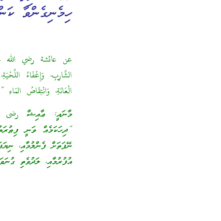
ހިމެނިގެންވާ ކަން
عن عائشة رضي الله عنها 
الشَّارِبِ، وَإِعْفَاءُ اللِّحْيَة
الْعَانَةِ، وَانْتِقَاصُ المَاءِ ‏
މާނައީ: ޢާއިޝާ رضى ال
”ދިހަކަމެއް ވަނީ ފިޠުރަތު
ނޭފަތަށް ފެންލުމާއި، ނިޔަ
އުފުރުމާއި، ލަދުވެތި ގުނަވ