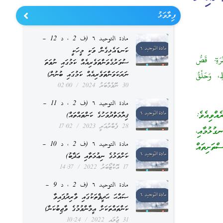
ފިލާވަޅު
مادة التوحيد ٦ (ف 2 ، د 12 –
ކަނޑައެޅިގެން ވަކި މީހަކީ
ِ: قَصُّ
ސުވަރުގެވަންތަވެރިއެއް ކަމުގައި ނުވަތަ
ނަރަކަވަންތަވެރިއެއް ކަމުގައި ބުނުން)
طِ، وَحَلْقُ
30 ނޮވެމްބަރު 2024
02:00
مادة التوحيد ٦ (ف 2 ، د 11 –
ވިއެވެ:
ޤިޔާމަތްދުވަހުގެ ކަންތައްތައް)
28 ފެބްރުއަރީ 2023
17:02
ގުޅުމާއި،
مادة التوحيد ٦ (ف 2 ، د 10 –
ްތަށިތައް
ކަށްވަޅުގެ ނިޢުމަތާއި ޢަޛާބު)
17 އޮކްޓޯބަރު 2022
14:37
مادة التوحيد ٦ (ف 2 ، د 9 –
ޞައްޙަ ޙަދީޘްތަކުގައި ވާރިދުފައިވާ
ކަންތައްތަކަށް އީމާންވުމުގެ ވާޖިބުކަން)
31 ޖުލައި 2022
10:24