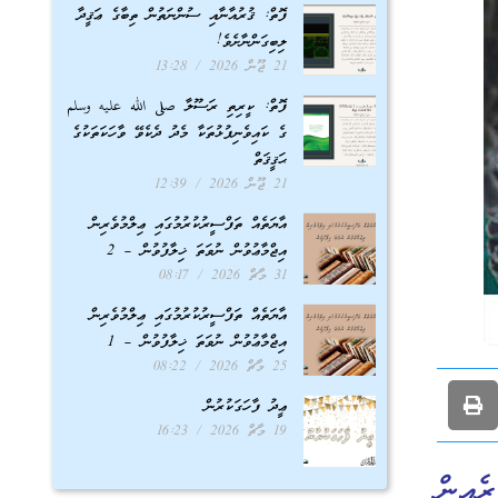
ފޮތް: ޤުރުއާނާއި ސުންނަތުން ތިބާގެ ޢަޤީދާ
ލިބިގަންނާށެވެ!
21 ޖޫން 2026
13:28
ފޮތް: ކީރިތި ރަސޫލާ صلى الله عليه وسلم
ގެ ކައިވެނިފުޅުތަކާ މެދު ދެކެވޭ ވާހަކަތަކުގެ
ޙަޤީޤަތް
21 ޖޫން 2026
12:39
އާޔަތެއް ތަފްސީރުކުރުމުގައި ޢިލްމުވެރިން
އިޖްމާޢުވުން ނުވަތަ ޚިލާފުވުން – 2
31 މާޗް 2026
08:17
އާޔަތެއް ތަފްސީރުކުރުމުގައި ޢިލްމުވެރިން
އިޖްމާޢުވުން ނުވަތަ ޚިލާފުވުން – 1
25 މާޗް 2026
08:22
ޢީދު ފާހަގަކުރުން
19 މާޗް 2026
16:23
ރެއިން