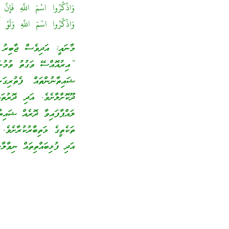
وَاذْكُرُوا اسْمَ اللَّهِ فَإِنَّ 
وَاذْكُرُوا اسْمَ اللَّهِ وَلَوْ 
މާނައީ: އަދިވެސް ޖާބިރު
”އިރުއޮއްސޭ ވަގުތު ވުމުން
ޝައިތާނުންތައް ފެތުރިގަ
ދޫކޮށްލާށެވެ. އަދި ދޮރު
ލައްޕާފައިވާ ދޮރެއް ޝައިތ
ތަކެތީގެ މަތިބާރުކުރާށެވެ.
އަދި ފުޅިބައްތިތައް ނިވާލާށ