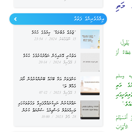
ެ މަތި
ޢިލްމުވެރިންގެ ފަތުވާ
“ޖުމުޢާ މުބާރަކާ” ކިޔުމުގެ ޙުކުމް
15 ނޮވެމްބަރު 2024
23:54
َقُولُ: ‏
غِطَاءٌ أَوْ
އަތުކުރި އޮޅައިގެން ނަމާދުކުރުމުގެ ޙުކުމް
3 އޭޕްރިލް 2024
20:14
يه وسلم
ކަންފަތަށް އަޅާ ބޭހެއް ބޭނުންކުރުމުން ރޯދަ
ުގެ މަތި
ގެއްލޭ ތަ؟
5 އޭޕްރިލް 2023
07:12
ތަށީގައި
އެވެ.”
ނަމާދުކުރުން ނަހީކުރައްވާފައިވާ ވަގުތުތަކުގައި
ތަޙިއްޔަތުލް މަސްޖިދުގެ ސުންނަތް ކުރުން
ْسَيْتُمْ
28 މާޗް 2023
18:00
 الأَبْوَابَ