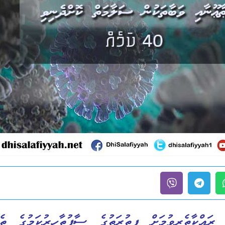
 ރައްކާތެރިވުމަށް ފިތުރަތުގެ ސާފުތާހިރުކަމުގެ ތެ