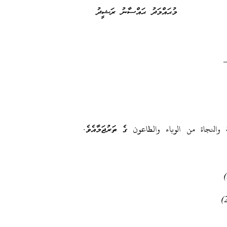
މުޙައްމަދު ޙައްސާނު ރަޝީދު
 والنجاة من الوباء والطاعون ގެ ތަރުޖަމާއެވެ.