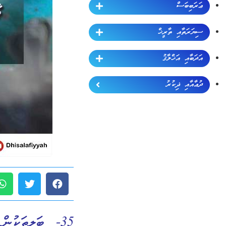
ޢަރަބިބަސް
ސިޔަރަތާއި ތާރީޚް
އަދަބާއި އަޚްލާޤު
ދުޢާއާއި ޛިކުރު
35- ބަލިތަކުން