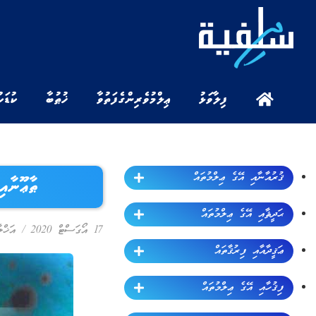
ފިލާވަޅު
ޢިލްމުވެރިންގެ ފަތުވާ
ޚުޠުބާ
ކުޑަކ
ޤުރުއާނާއި އޭގެ ޢިލްމުތައް
ޠާޢޫނާއި ވ
ޙަދީޘާއި އޭގެ ޢިލްމުތައް
17 އޯގަސްޓް 2020
/
އަޚްލާ
ޢަޤީދާއާއި ފިރުޤާތައް
ފިޤުހާއި އޭގެ ޢިލްމުތައް