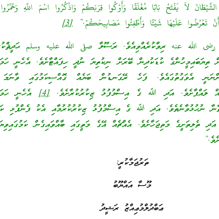
الشَّيْطَانَ لاَ يَفْتَحُ بَابًا مُغْلَقًا وَأَوْكُوا قِرَبَكُمْ وَاذْكُرُوا اسْمَ اللَّهِ وَخَمِّرُوا
أَنْ تَعْرُضُوا عَلَيْهَا شَيْئًا وَأَطْفِئُوا مَصَابِيحَكُمْ.‏” ‏‏
[3]
 رضى الله عنه ރިވާކުރެއްވިއެވެ. ރަސޫލާ صلى الله عليه وسلم ޙަދީޘްކުރެއ
 ތިޔަބައިމީހުންގެ ކުޑަކުދިން ބޭރަށް ނިކުތިޔަ ނުދީ ހިފައްޓާށެވެ. އެހެނީ ހަމަކ
ންނަނީ އެވަގުތުގައެވެ. ފަހެ ރޭގަނޑުން ބަޔެއް ގޮއްސިކަމުގައި ވާނަމަ 
ތައް ލައްޕާށެވެ. އަދި ﷲ ގެ އިސްމުފުޅު ޒިކުރުކުރާށެވެ.
[4]
އެހެނީ ހަމަކަ
ާނާ ނުހުޅުވާނެތެވެ. އަދި ﷲ ގެ އިސްމުފުޅު ޒިކުރުކުރުމާއި އެކު ފެންފުޅި ކަނ
 އަދި ތެލިތަށީގެ މަތިޖަހާށެވެ. އެއްޗެއް އޭގެ މަތީގައި ބާއްވައިގެން ކަމުގައިވިޔަ
ެވެ.”
ތަރުޖަމާކުރީ:
މޫސާ އައްޔޫބު
ޢަބްދުލްމުޢިއްޒު ރަޝީދު