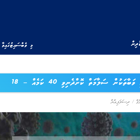
ުދިން
މި ވެބްސައިޓުގައިވާ 
ަބާތަކުން ސަލާމަތް ކޮށްދެނިވި 40 ކަމެއް – 18
ޤް
/
ދިސަލަފިއްޔާ