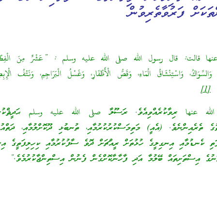
ތަކަށް ފަރުވާތެރިވުން
قالت‏:‏ قال رسول الله صلى الله عليه وسلم ‏:‏ ‏”‏عَشْرٌ مِنَ الْفِطْرَة
ِ، وَالسِّوَاكُ، وَاسْتِنْشَاقُ الْمَاءِ، وَقَصُّ الْأَظْفَارِ، وَغَسْلُ الْبَرَاجِمِ، وَنَتْفُ الْإِبِ
” ‏
[1]
له عنها ރިވާކުރެއްވިއެވެ. ރަސޫލާ صلى الله عليه وسلم ޙަދީޘްކުރެއް
ގެ ތެރެއިންނެވެ. (އެއީ) މަތިމަސްކުރުކުރުމާއި، ތުނބުޅި ދޫކޮށްލުމާއި، ދަތްއުނ
ފަތި ކެނޑުމާއި އިނގިލީގެ ހުޅުތަށް ރީއްޗަށް ދޮވެ ސާފުކުރުމާއި ކިހިލިފަތީގެ އިސ
ަނުގެ އިސްތަށިތައް ބޭލުމާ އަދި ފާހާނާކޮށްގެން ފެނުން އިސްތިންޖާކުރުމެވެ.”