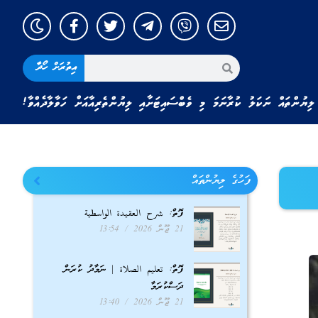
އިތުރަށް ހޯދާ
ލިޔުންތައް ނަކަލު ކުރާނަމަ މި ވެބްސައިޓަށާއި ލިޔުންތެރިއާއަށް ހަވާލާދެއްވާ!
ފަހުގެ ލިޔުންތައް
ފޮތް: شرح العقيدة الواسطية
21 ޖޫން 2026
13:54
ފޮތް: تعليم الصلاة | ނަމާދު ކުރަން
ދަސްކުރަމާ
21 ޖޫން 2026
13:40