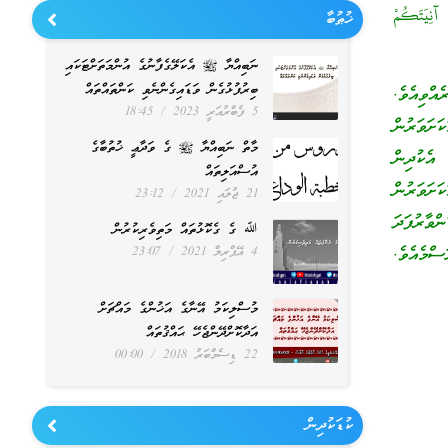
 آنِيَتَكُمْ
ޚުޠުބާ
ނަބިއްޔާ ﷺ އެކަލޭގެފާނުގެ އުންމަތަށްޓަކައި
ބިރުފުޅުގެން ވަޑައިގެންނެވި ކަންތައްތައް
ްވިއެވެ.
5 ފެބްރުއަރީ 2023
18:45
ަށަވަރުން
މާތް ނަބިއްޔާ ﷺ ގެ ވަދާޢީ ޚުތުބާގެ
އެކުދިން
އުސްއަލިތައް
ށަވަރުން
21 ޖުލައި 2021
23:12
ްވާރުފަދަ
ﷲ ގެ ގެކޮޅުތައް މަތިވެރިކުރުން
ސްމެއެވެ.
4 އޭޕްރިލް 2021
23:07
މުސްލިކަމު އޭނާގެ އަޚުންގެ މައްޗަށް
އަދާކޮށްދޭންޖެހޭ ޙައްޤުތައް
22 ޑިސެމްބަރު 2018
00:00
ކުޑަކުދިން