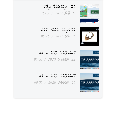
ފޮތް: ރިޒްޤުދެއްވާ އިލާހު
21 ޖޫން 2021
18:09
ކުޑަކުދިންގެ ވާހަކަ: ލަކުނު
25 މާޗް 2021
08:26
މޫސާގެފާނުގެ ވާހަކަ – 44
22 ނޮވެމްބަރު 2020
00:00
މޫސާގެފާނުގެ ވާހަކަ – 43
20 ނޮވެމްބަރު 2020
00:00