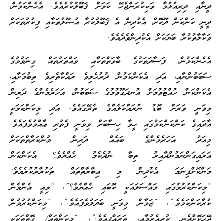
ދީނާއި ދިރިއުޅުމާ ވަކިކުރަންޖެހޭ ކަމަށް ޤަބޫލުކުރެއެވެ. އެހެންކަމުން،
ދީނީ ކަންކަން ދޫކޮށް، އެކުދިން އެ ޤަބޫލުކުރާ އުޞޫލުތަކާއި ފިކުރުތަކަށް
ވަކާލާތުކުރާ ބަޔަކަށް އެކުދިންވެދެއެވެ.
އެހެންކަމުން، ފަސާދަތަކުގެ ބާވަތްތަކާއި ވައްތަރުތައް ގިނަވުމުގެ
ސަބަބުންނާއި، އަދި އެކަންކަމުން ދުރުހެލިވެ ރައްކާތެރިވެ ތިބުމަށާއި،
އެކަންކަން ހުއްޓުވުމަށް އުނދަގޫވުމުގެ ސަބަބުން، އަހަރެމެންގެ ދަރިން
މިވަނީ ވަރަށް ބޮޑު ނުރައްކަލެއްގެ ތެރޭގައެވެ. އަދި މިކަންކަމަކީ
އާދައިގެ ކަންކަންކަމުގައި ހީވާ ހިސާބަށް މިވަނީ ފެތުރި ޢާއްމުވެފައެވެ.
މިއަދު އަހަރެމެންގެ ބައެއް ދަރިން މުންކަރާތްތަކަށް
އަރައިގަންނަމުންދާއިރު ތިބާ ނުދެކެމު ހެއްޔެވެ؟ އެކަންކަން
މަނާކޮށްފިނަމަ އެކުދިން މި ޢިބާރާތްތައް ތަކުރާރުކުރެއެވެ:
“މިކަންކުރުމުގައި މައްސަލައަކީ ކޮބައި ހެއްޔެވެ؟”، “މިއީ އެންމެން
ކުރާކަންކަމެވެ.”، “ޒަމާން މިވަނީ ބަދަލުވެފައެވެ.”، “މިކަންކުރުމުން
ދޭހަކޮށްދެނީ ކުރިއެރުމާއި، ތަރައްޤީއެވެ.”، “މިކަންތައް/ ގޮތްތަކަކީ