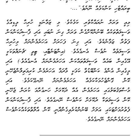
ބީރައްޓެހި ކަންކަމެއް ނޫނެވެ.”….
މިއީ ވަރަށް ނުރައްކާތެރި ކަމެކެވެ. މި ޒަމާނަކީ ހުރިހާ މީޑިއާގެ
ވަސީލަތްތަކެއް ބޭނުންކޮށްގެން ވަރަށް ގިނަ ނުބައި އަދި ފާސިދުކަންކަން
ފަތުރާ ޒަމާނެކެވެ. އަދި ގިނަ ފަހަރަށް އަހަރެމެންނަށް މިހުރިހާ
ވަސީލަތެއް ނުވެސް އެނގެއެވެ. (އިންޓަނެޓާއި، ޓީވީ ޗެނަލްތަކަކީ
އޭގެއިން ބައެއް ވަސީލަތްތައްކަން އަހަރެމެންނަށް އެނގެއެވެ.) އަދި
މީގެއިން އެންމެ ކަންބޮޑުވާ ކަމަކީ މާދަމާ އަހަރެމެން ކުރިމަތިލާންޖެހޭނީ
ކޮން ގޮންޖެހުމަކާކަމެއް އަހަރެމެންނަށް ނޭނގޭކަމެވެ. އަދި
މުސްތަޤުބަލުގައި އަހަރެމެން، އެއާ ދެކޮޅަށް ހަނގުރާމަ ކުރަން ޖެހޭނީ
ކޮން ވަސީލަތަކާ ދެކޮޅަށް ކަންވެސް ނޭނގެއެވެ. އަދި ފާސިދުކަންކަން
ފެތުރުމަށްޓަކައި އަލަށް ބޭނުންކުރެވިގެންދާނީ ކޮން އާލާތްތަކެއްކަންވެސް
އަހަރެމެންނަށް ނޭނގެއެވެ.
_________________________________