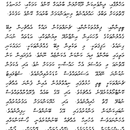
އަޚްލާޤާއި، ދީންވެރިކަން ދޫކޮށްލަން ބާރުއަޅާ ކޮންމެ ކަމަކާއި، ހުޅަނގުގެ
ގޮތްތަކަށް ތަބާވެ، ހައްދެއްނެތް މިނިވަންކަމަށް ބާރުއަޅާ ކޮންމެ ކަމެކެވެ.
ޓީވީންނާއި، ފިލްމުތަކުންނާއި، ޗެނަލްތަކުން ދައްކާ އެއްޗެހިން ލިބޭ
ގެއްލުންތަކުގެ ވާހަކައިން އިންޒާރުދޭ ލިޔުންތަކާއި، އަޑުތައް ނުހަނު
ގިނައެވެ. ޙަޤީޤަތަކީ، މި ތަކެތިން ލިބޭ ގެއްލުންތަކަކީ، ހަމައެކަނި
މަތީގައި ބަޔާންވެ ދިޔަ ކަންކަން އެކަންޏެއް ނޫނެވެ. އެފަދައިން ކަން
އޮތްނަމަ މި މައްސަލަ އެހާ ހައްސާސީ ކަމަކަށް ނުވެ، އަދި އެކަމުން
ނުކުންނަ ނޭދެވޭ އަސަރުތައްވެސް ކުޑަކުރެވިދާނެއެވެ. ސެޓެލައިޓު
ޗެނަލްތަކަކީ ޓީވީ ހުޅުވާފައި ނިއްވާލުމުން އެއިން ފެންނަ އެއްޗެހި
ކޮންޓްރޯލުކުރެވޭނެ އެއްޗެކެވެ. އަދި އޭގެ ބައެއް ޕްރޮގްރާމްތައްވެސް
ނުބެލޭ ގޮތް ހެދިދާނެއެވެ. އަދި ހެޔޮކަންކަމަށް އަމުރުކުރުމާއި
ނުބައިކަންކަން މަނާކުރުމުގައި އޭގެ ބޭނުންވެސް ހިފިދާނެއެވެ.
އެހެންނަމަވެސް، އެހުރިހާ އެއްޗެއް ބޭނުންކުރެވެނީ ގޯސްކަންކަމާއި
ފާޙިޝްކަންކަން ފެތުރުމަށެވެ. (ކޮމްޕިއުޓަރާއި، ފޮތްތަކާއި، ފޯނާއި،