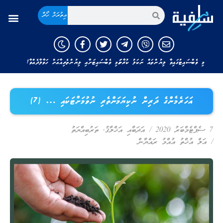
އިތުރަށް ހޯދާ
މި ވެބްސައިޓުގައިވާ ލިޔުންތައް ނަކަލު ކުރާނަމަ މި ވެބްސައިޓަށާއި ލިޔުންތެރިއާއަށް ހަވާލާދެއްވާ!
އަހަރެމެންގެ ދަރިން ނުކިޔަމަންތެރި ނުވުމަށްޓަކައި … (7)
7 ސެޕްޓެމްބަރު 2020
/
އަދަބާއި އަޚްލާޤު
,
ތަރުބިއްޔަތު
/
އަލް އުޚްތު އުއްމު ރައްޔާން