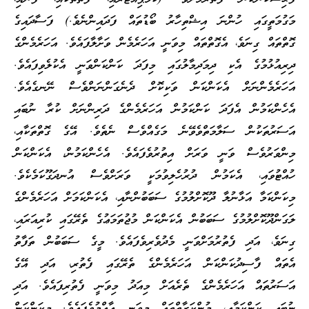
މަގުމަތީގައި ހުންނަ އިޝްތިހާރު ބޯޑުތައް ފަދައިންނެވެ.) ފަސާދައިގެ
ގޮތްތައް ގިނަވެ، އެގޮތްތައް މިވަނީ އަހަރެމެން ވަށާލާފައެވެ. އަހަރެމެންގެ
ދިރިއުޅުމުގެ އެކި ދިމަދިމާލުގައި މިފަދަ ކަންކަންވަނީ އެކުލެވިފައެވެ.
އަހަރެމެންނަށް އެކަންކަން ވަކިކޮށް ދެނެގަންނަންވެސް ނޭނގެއެވެ.
އެހެންކަމުން އެފަދަ ކަންކަމުން އަހަރެމެންގެ ދަރިންނަށް ކުރާ ނުބައި
އަސަރުތަކުން ސަލާމަތްވެވޭނެ މަގެއްވެސް ނެތެވެ. އޭގެ ގޮތްތަކާއި،
މިންވަރުވެސް ވަނީ ވަރަށް އިތުރުވެފައެވެ. އެހެންކަމުން، އެކަންކަން
ހުއްޓުވައި، އެކަމުން ދުރުހެލިވުމަކީ ވަރަށްވެސް އުނދަގޫކަމެކެވެ.
މިކަންކަމާ އަޅާނުލާ ދޫކޮށްލުމުގެ ސަބަބުންނާއި، އެކަންކަމަށް އަހަރެމެންގެ
ލަގަންދޫކޮށްލުމުގެ ސަބަބުން އެކަންކަން މުޖުތަމަޢުގެ ތެރޭގައި ކުރިއަރައި،
ގިނަވެ، އަދި ފެތުރުމަށްވަނީ މެދުވެރިވެފައެވެ. މީގެ ސަބަބުން ތަފާތު
އެތައް ފާސިދުކަންކަން އަހަރެމެންގެ ތެރޭގައި ފެތުރި، އަދި އޭގެ
އަސަރުތައް އަހަރެމެންގެ ތެރެއަށް މިއަދު މިވަނީ ފެތުރިފައެވެ. އަދި
ނުބައި ކަންކަމާއި، މުންކަރާތްތައް މިވަނީ ޢާއްމުވެފައެވެ. މިކަންކަން