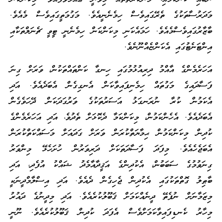
މަދަރުސާތަކުގެ ތެރޭގައިވެސް ހިމެނެނީއެވެ. މަގުމަތީގައިވެސް މެއެވެ.
ބާޒާރުގައިވެސްމެއެވެ. ހަމައެކަނި މިކަންކަން ހިމެނެނީ ޓީވީ ޗެނަލްތަކާއި
އިންޓަނެޓުގައި އެކަންޏެއްނޫނެވެ.
އަހަރެމެންގެ އާއްމު ދިރިއުޅުމުގައި ހިނގާ ކަންތައްތަކުން، ވަރަށް ގިނަ
ފަސާދައިގެ މަގުތައް ހިމެނިފައިވާކަން އެނގިގެން އެބަދެއެވެ. އަދި
އެކަމުން ކުރާ ނުރަނގަޅު އަސަރުތަކުގެ ވަރުގަދަކަން ދޭހަވެގެން
އެބަދެއެވެ. އެހެންކަމުން، މިކަންކަމާ ދެކޮޅަށް ތެދުވެ، އަދި އަހަރެމެންގެ
ކުދިން މިކަންކަމުން ޙިމާޔަތްކުރަން ވަރަށް ގަދައަށް މަސައްކަތްކުރަން
އެބަޖެހެއެވެ. މިފަދަ ފަސާދަތަކަށް ދަރިވަރުން ހުށަހެޅޭ މިންވަރު
ގިނަވުމުގެ ސަބަބުން، އެކުދިންގެ އަޤީދާއާމެދު ޝައްކު އުފެދި، އަދި
ބާޠިލު ގޮތްތަކުގައި އެކުދިން ޖެހިގެން ދެއެވެ. އަދި އިސްލާމްދީނަކީ
މިޒަމާނަށް ނުފެތޭ ދީނެއްކަމަށް ޤަބޫލުކުރެއެވެ. އަދި މިދީނުގެ ދައުރު
މިހާރު ކެނޑިފައިވާކަމަށްވެސް އެފަދަ ކުދިން ޤަބޫލުކުރެއެވެ. ނޫނީ