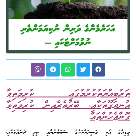
ތަރުބިއްޔަތުކުރުމުގައި ކުރިމަތިވާ
އުނދަގޫތަކާއި، ބޭރުތެރެއިން ކުރިމަތިވާ
ގޮންޖެހުންތައް
މީޑިއާގެ އެކި ވަސީލަތްތަކުގެ ސަބަބުންނާއި، ޓީވީ ޗެނަލްތަކާއި،