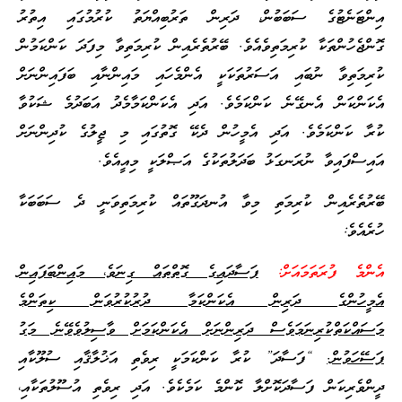
އިންޓަނެޓުގެ ސަބަބުން، ދަރިން ތަރުބިއްޔަތު ކުރުމުގައި އިތުރު
ގޮންޖެހުންތަކާ ކުރިމަތިވެއެވެ. ބޭރުތެރެއިން ކުރިމަތިވާ މިފަދަ ކަންކަމުން
ކުރިމަތިވާ ނުބައި އަސަރުތަކަކީ އެންމެހައި މައިންނާއި ބަފައިންނަށް
އެކަންކަން އެނގޭނެ ކަންކަމެވެ. އަދި އެކަންކަމާމެދު އަބަދުމެ ޝަކުވާ
ކުރާ ކަންކަމެވެ. އަދި އެމީހުން ދެކޭ ގޮތުގައި މި ޖީލުގެ ކުދިންނަށް
އައިސްފައިވާ ނުރަނގަޅު ބަދަލުތަކުގެ އަޞްލަކީ މިއީއެވެ.
ބޭރުތެރެއިން ކުރިމަތި މިވާ އުނދަގޫތައް ކުރިމަތިވަނީ ދެ ސަބަބަކާ
ހުރެއެވެ:
އެންމެ ފުރަތަމައަށް:
ފަސާދައިގެ ގޮތްތައް ގިނަވެ، މައިންބަފައިން
އެމީހުންގެ ދަރިން އެކަންކަމާ ދުރުކުރުވަން ކިތަންމެ
މަސައްކަތްކުރިނަމަވެސް ދަރިންނަށް އެކަންކަމަށް ވާސިލުވެވޭނެ މަގު
ފަސޭހަވުން.
“ފަސާދަ” ކުރާ ކަންކަމަކީ ރިވެތި އަޚުލާޤާއި ސުލޫކާއި
ދީންވެރިކަން ފަސާދަކޮށްލާ ކޮންމެ ކަމެކެވެ. އަދި ރިވެތި އުސޫލުތަކާއި،