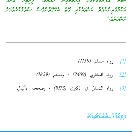
ނުވަތަ އެފަރާތްތަކާމެދު އިހުމާލުވިން ހެއްޔެވެ؟ ފިރިމީހާ އޭނާގެ
އަހުލުވެރިންނާމެދު ކަންތައްކުރި ގޮތާ ބެހޭގޮތުންވެސް ސުވާލުކުރެވުމަށް
ދާންދެނެވެ.”
[1]
رواه مسلم (1159)
[2]
رواه البخاري (2409) , ومسلم (1829)
[3]
رواه النسائي في الكبرى (9173) , وصححه الألباني
މިލިޔުމުގެ އެހެންބައިތައް