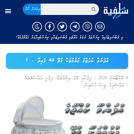
އިތުރަށް ހޯދާ
މި ވެބްސައިޓުގައިވާ ލިޔުންތައް ނަކަލު ކުރާނަމަ މި ވެބްސައިޓަށާއި ލިޔުންތެރިއާއަށް ހަވާލާދެއްވާ!
އުފަންވާ ކުއްޖާގެ ޙުކުމްތަކާ ގުޅޭ 43 ފައިދާ – 1
6 އޮކްޓޯބަރު 2020
/
ފިޤުހާއި އޭގެ ޢިލްމުތައް
,
ފިޤުހީ މައްސަލަތައް
/
އައްޝައިޚް ޢީސާ ޙުނައިނު