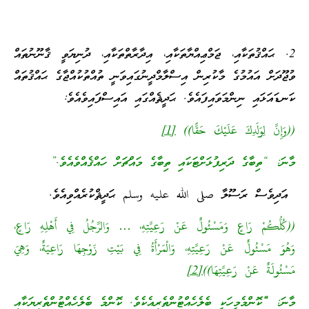
2. ޙައްޤުތަކާއި، ޖަމްޢިއްޔާތަކާއި، އިދާރާތްތަކާއި، ދުނިޔަވީ ޤާނޫނުތައް
ވުޖޫދަށް އައުމުގެ މާކުރިން އިސްލާމްދީނުގައިވަނީ ތުއްތުކުއްޖާގެ ޙައްޤުތައް
ކަނޑައަޅައި ނިންމަވައިފައެވެ. ޙަދީޘެއްގައި އައިސްފައިވެއެވެ:
((وَإِنَّ لِوَلَدِكَ عَلَيْكَ حَقًّا))
[1]
މާނަ: “ތިބާގެ ދަރިފުޅަށްޓަކައި ތިބާގެ މައްޗަށް ހައްޤެއްވެއެވެ.”
އަދިވެސް ރަސޫލާ صلى الله عليه وسلم ޙަދީޘްކުރެއްވިއެވެ.
((كُلُّكُمْ رَاعٍ وَمَسْئُولٌ عَنْ رَعِيَّتِهِ، … وَالرَّجُلُ فِي أَهْلِهِ رَاعٍ،
وَهُوَ مَسْئُولٌ عَنْ رَعِيَّتِهِ، وَالْمَرْأَةُ فِي بَيْتِ زَوْجِهَا رَاعِيَةٌ، وَهِيَ
مَسْئُولَةٌ عَنْ رَعِيَّتِهَا))
[2]
މާނަ:
“
ކޮންމެމީހަކީ ބެލެހެއްޓުންތެރިއެކެވެ. ކޮންމެ ބެލެހެއްޓުންތެރިޔަކާއި