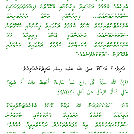
އެމީހެއްގެ ބެލުމުގެ ދަށުގައިވާ މީހުންނާއި ބެހޭގޮތުން (ޤިޔާމަތްދުވަހުގައި)
ސުވާލުކުރެވޭނެއެވެ… ފިރިހެނާއަކީ އޭނާގެ އަހުލުވެރިންގެ
ބެލެހެއްޓުންތެރިޔާއެވެ. އޭނާގެ ބެލުމުގެ ދަށުގައިވާ މީހުންނާއި ބެހޭގޮތުން
ސުވާލުކުރެވޭނެއެވެ. އަންހެނާއަކީ އޭނާގެ ފިރިމީހާގެ ގޭގެ
ބެލެހެއްޓުންތެރިޔާއެވެ. އެކަނބުލޭގެ ބެލުމުގެ ދަށުގައިވާ ކަންކަމާއި
ބެހޭގޮތުން ސުވާލުކުރެވޭނެއެވެ.
“
އަދިވެސް ރަސޫލާ صلى الله عليه وسلم ޙަދީޘްކުރެއްވިއެވެ.
((إِنَّ اللهَ ساَئِلٌ كُلَّ رَاعٍ عَماَّ اسْتَرْعاَهُ أَحَفِظَ ذَلِكَ أَمْ ضَيّعَ؟
حَتَّي يُسْأَلَ الرَّجُلُ عَنْ أَهْلِ بَيْتِهِ))
[3]
މާނަ: “ހަމަކަށަވަރުން ﷲ ތަޢާލާ ކޮންމެ ބެލެހެއްޓުންތެރިޔަކާ
އެމީހެއްގެ ބެލުމުގެ ދަށުގައިވާ ފަރާތްތަކާއި ބެހޭގޮތުން
ސުވާލުކުރައްވާނެއެވެ. ތިބާ އެފަރާތްތަކާމެދު ރައްކާތެރިވީމު ހެއްޔެވެ؟