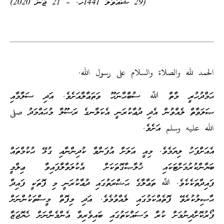
(29 ޝައްވާލު 1441ހ. – 21 ޖޫން 2020)
الحمد لله والصلاة والسلام على رسول الله.
ޙަމްދުހުރީ މާތް ﷲ ސުބްޙާނަހޫ ވަތަޢާލާއަށެވެ. އަދި ސަލާމާއި
ޞަލަވާތް ލެއްވުން އެދި ދުޢާކުރަނީ އެކަލާނގެ ރަސޫލާ މުޙައްމަދު صلى
الله عليه وسلم އަށެވެ.
އެއަށްފަހު ލިޔަމެވެ. މިއީ އަލަށް އުފަންވާ ކުދިންނާއި ގުޅޭ ޙުކުމްތައް
ބަޔާންކުރުމަށްޓަކައި ޚުލާޞާގޮތަކަށް އެކުލަވާލާފައިވާ ޢިލްމީ
ފައިދާތަކެކެވެ. ﷲ ތަޢާލާގެ ޙަޟްރަތުގައި ދުޢާކުރަނީ މި ފޮތަކީ ފައިދާ
ޙާޞިލުކުރެވޭ ފޮތެއްކަމުގައި ލެއްވުމެވެ. އަދި މިފޮތް މީސްތަކުންނަށް
ފޯރުކޮށްދިނުމަށް ކުރާ މަސައްކަތުގައި ބައިވެރިވާ އެންމެންނަށް ހެޔޮޖަޒާ