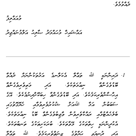
ދެއްވުމެވެ.
މުއައްލިފު
އައްޝައިޚް މުޙައްމަދު ޞާލިޙު އަލްމުނައްޖިދު
ދަރިންނަކީ ﷲ ތަޢާލާ އެކަލާނގެ އަޅުތަކުންނަށް ދެއްވާ
ބޮޑުވެގެންވާ ނިޢުމަތެކެވެ. އަދި މަތިވެރިވެގެންވާ
އިޙްސާންތެރިކަމެކެވެ. އަދި ބޮޑުވެގެންވާ ހިބަކޮށްދިނުމެކެވެ. އޭގެ
ސަބަބުން އަޅާ ﷲއަށް ޝުކުރުވެރިވުމާއި ހެޔޮގޮތުގައި
ބެލެހެއްޓުމާއި ރައްކާތެރިވުން ވާޖިބުވެގެންވާ ބޮޑު ނިޢުމަތެކެވެ.
އެކުދީންނަކީ ހިތްތަކުގެ މޭވާތަކެވެ. ބުރަކަށިތަކުގެ ތަނބުތަކެވެ.
އަދި ދުނިޔަވީ ޙަޔާތުގެ ޒީނަތްތެރިކަމެވެ. ﷲ ތަޢާލާ