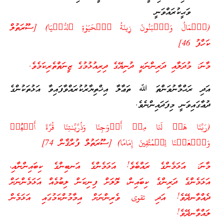
ވަޙީކުރައްވަނީ
(ٱلۡمَالُ وَٱلۡبَنُونَ زِینَةُ ٱلۡحَیَوٰةِ ٱلدُّنۡیَا) [ސޫރަތުލް
ކަހްފު 46]
މާނަ: މުދަލާއި ދަރިންނަކީ ދުނިޔޭގެ ދިރިއުޅުމުގެ ޒީނަތްތެރިކަމެވެ.
އަދި ރަޙްމާނުވަންތަ ﷲ ތަޢާލާ އިޚްތިޔާރުކުރައްވާފައިވާ އަޅުތަކުންގެ
ދުޢާގައިވަނީ މިފަދައިންނެވެ.
(رَبَّنَا هَبۡ لَنَا مِنۡ أَزۡوَ ٰ⁠جِنَا وَذُرِّیَّـٰتِنَا قُرَّةَ أَعۡیُنࣲ
وَٱجۡعَلۡنَا لِلۡمُتَّقِینَ إِمَامًا) [ސޫރަތުލް ފުރްޤާން 74]
މާނަ: އަޅަމެންގެ ރައްބެވެ! އަޅަމެންގެ އަނބިންގެ ކިބައިންނާއި،
އަޅަމެންގެ ދަރިންގެ ކިބައިން، ލޮލަށް ފިނިކަން ލިބުމެއް އަޅަމެންނަށް
ދެއްވާނދޭވެ! އަދި تقوى ވެރިންނަށް އިމާމުންކަމުގައި އަޅަމެން
ލައްވާނދޭވެ!