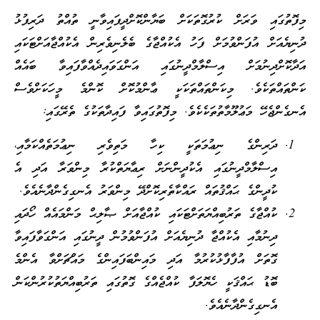
މިފޮތުގައި ވަރަށް ކުރުގޮތަކަށް ބަޔާންކޮށްދީފައިވާނީ ތުއްތު ދަރިފުޅު
ދުނިޔެއަށް އުފަންވުމަށް ފަހު އެކުއްޖާގެ ބެލެނިވެރިން އެކުއްޖާއަށްޓަކައި
އަދާކޮށްދިނުމަށް އިސްލާމްދީނުގައި އަންގަވައިދެއްވާފައިވާ ބައެއް
ކަންތައްތަކެވެ. މިކަންތައްތަކަކީ ޢާންމުކޮށް ކޮންމެ މީހަކަށްވެސް
އެނގެންޖެހޭ މަޢުލޫމާތުތަކެކެވެ. މިފޮތުގައިވާ ފައިދާތަކުގެ ތެރޭގައި:
ދަރިންގެ ނިޢުމަތަކީ ކިހާ މަތިވެރި ނިޢުމަތެއްކަމާއި،
އިސްލާމްދީނުގައި އެކުދީންނަށް ރިޢާޔަތްކުރާ މިންވަރާ އަދި އެ
ކުދީންގެ ޙައްޤުތައް ރައްކާތެރިކޮށްދޭ މިންވަރު އެނގިގެންދާނެއެވެ.
ކުއްޖާގެ ތަރުބިއްޔަތަށްޓަކައި ކުއްޖާއަށް ޞާލިޙް މަންމައެއް ހޯދައި
ދިނުމާއި އެކުއްޖާ ދުނިޔެއަށް އުފަންވުމުން ދީނުގައި އަންގަވާފައިވާ
ގޮތަށް އުފާފާޅުކުރުމާ އަދި މައިންބަފައިންގެ މައްޗަށްވާ އެންމެ
ބޮޑު ޙައްޤަކީ ހެޔޮލަފާ ކުއްޖެއްގެ ގޮތުގައި ތަރުބިއްޔަތުކުރުންކަން
އެނގިގެންދާނެއެވެ.