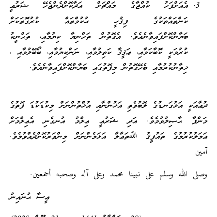
އެއަށްފަހު ކުއްޖާގެ މައްޗަށް އަދާކޮށްދެންޖެހޭ ޝަރުޢީ
ކަންތައްތަކުގެ ފިޤުހީ ޙުކުމްތައް ކުރުގޮތަކަށް
ބަޔާންކޮށްފައިވާނެއެވެ. އެގޮތުން ތަހްނިޔާ ކިޔުމާއި، ތަޙްނީކު
ކުރުމަކީ ކޮބާކަމާއި، ޢަޤީޤާ ކަތިލުމާއި، ނަންކިޔުމާއި، ބޯބޭލުމާއި ،
ޚިތާނުކުރުމާއި ބެހޭގޮތުން މިފޮތުގައި ބަޔާންކޮށްފައިވާނެއެވެ.
ދުޢާއަކީ އަޅުގަނޑުގެ ލޮބުވެތި އަޚުންނާއި އުޚްތުންނަށް މިކުޑަކުޑަ ފޮތުގެ
މަންފާ ޙާޞިލުވުމެވެ. އަދި ޝަރުޢީ ޢިލްމު އުނގެނި އެޢިލްމަށް
ޢަމަލުކުރުމުގެ ތައުފީޤު ﷲތަޢާލާ އަޅަމެންނަށް މިންވަރުކޮށްދެއްވުމެވެ.
آمين
وصلى الله وسلم على نبينا محمد وعلى آله وصحبه أجمعين.
ޢީސާ ޙުނައިނު