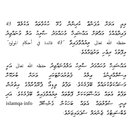
މިއީ އަލަށް އުފަންވާ ކުދިންނާ ގުޅޭ ޙުކުމްތައް އެކުލެވޭ 43
ފައިދާއެއްގެ މައްޗަށް އައްޝައިޚް މުޙައްމަދު ޞާލިޙު އަލް މުނައްޖިދު
حفظه الله تعالى ލިޔުއްވާފައިވާ “43 فائدة في أحكام المولود”
މިފޮތުގެ ދިވެހި ތަރުޖަމާއެވެ.
އައްޝައިޚް މުޙައްމަދު ޞާލިހު އަލްމުނައްޖިދު حفظه الله تعالى އަކީ
އިސްލާމްދީނުގެ ޢިލްމު ފެތުރުމަށްޓަކައި ވަރަށް ބުރަކޮށް
މަސައްކަތްކުރައްވާ ބޭފުޅެކެވެ. ތަފާތު ވީޑިއޯ ޕްރޮގްރާމްގެ އިތުރުން،
ތަފާތު އެތައް މައުޟޫތަކަކަށް ފޮތްތައް ލިޔުއްވާފައިވާ ބޭފުޅެކެވެ. އަދި
ދީނީ ސުވާލުތައް އެތައް ބަހަކުން ގެނެސްދޭ islamqa.info
ވެބްސައިޓުގެ ޖެނެރަލް ސުޕަވައިޒަރެވެ.