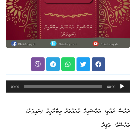
Audio
00:00
00:00
Player
ދަރުސް ދެއްވީ: އައްޝައިޚް މުޙައްމަދު އިބްރާހީމް (ނައިފަރު)
މައުޟޫޢު: ޢަޤީދާ