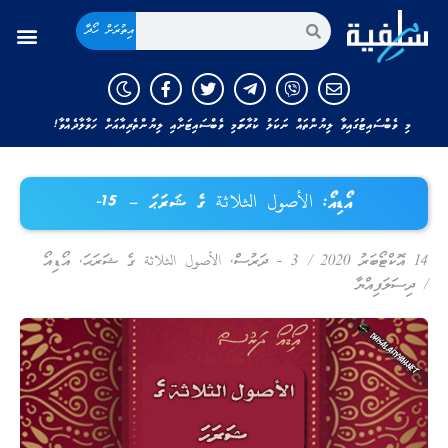
އިތުރަށް ހޯދާ
މި ވެބްސައިޓުގައިވާ ލިޔުންތައް ނަކަލު ކުރާނަމަ މި ވެބްސައިޓަށާއި ލިޔުންތެރިއާއަށް ހަވާލާދެއްވާ!
އޯޑިއޯ: الأصول الثلاثة ގެ ޝަރަޙަ – 15-
14 އޮކްޓޯބަރު 2020
/
3 - ދަރުސް
,
الأصول الثلاثة ގެ ޝަރަޙަ
,
އޯޑިއޯ
/
ދިސަލަފިއްޔާ