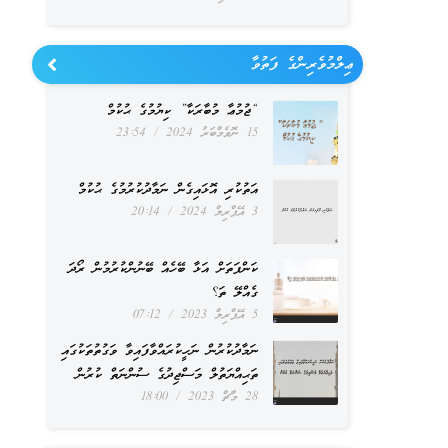
ޢިލްމުވެރިންގެ ފަތުވާ
“ޖުމުޢާ މުބާރަކާ” ކިޔުމުގެ ޙުކުމް
15 ނޮވެމްބަރު 2024
23:54
އަތުކުރި އޮޅައިގެން ނަމާދުކުރުމުގެ ޙުކުމް
3 އޭޕްރިލް 2024
20:14
ކަންފަތަށް އަޅާ ބޭހެއް ބޭނުންކުރުމުން ރޯދަ
ގެއްލޭ ތަ؟
5 އޭޕްރިލް 2023
07:12
ނަމާދުކުރުން ނަހީކުރައްވާފައިވާ ވަގުތުތަކުގައި
ތަޙިއްޔަތުލް މަސްޖިދުގެ ސުންނަތް ކުރުން
28 މާޗް 2023
18:00