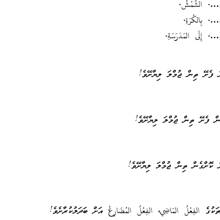
…
الشَّمْشُ.
…
بِالكُرَةِ.
…
إِلَى المَدَرَسَةِ.
ފެށޭ ތިން ޖުމްލަ ލިޔާށޭވެ!
 ފެށޭ ތިން ޖުމްލަ ލިޔާށޭވެ!
ކޮށްގެން ތިން ޖުމްލަ ލިޔާށޭވެ!
ތަކުގެ
الفِعْلُ المَاضِي،
الفِعْلُ المُضَارِعُ
އަށް ބަދަލުކުރާށެވެ!