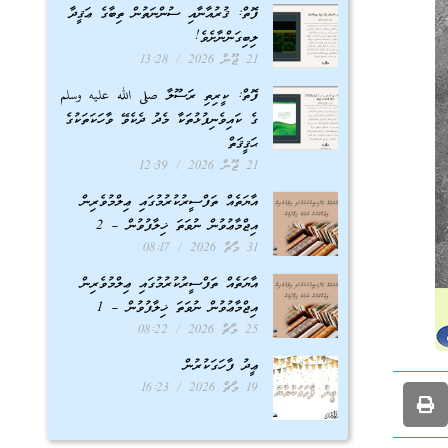
ފޮތް: ޤުރުއާނާއި ސުންނަތުން ތިބާގެ ޢަޤީދާ
ލިބިގަންނާށެވެ!
21 ޖޫން 2026
13:28
ފޮތް: ކީރިތި ރަސޫލާ صلى الله عليه وسلم
ގެ ކައިވެނިފުޅުތަކާ މެދު ދެކެވޭ ވާހަކަތަކުގެ
ޙަޤީޤަތް
21 ޖޫން 2026
12:39
އާޔަތެއް ތަފްސީރުކުރުމުގައި ޢިލްމުވެރިން
އިޖްމާޢުވުން ނުވަތަ ޚިލާފުވުން – 2
31 މާޗް 2026
08:17
އާޔަތެއް ތަފްސީރުކުރުމުގައި ޢިލްމުވެރިން
އިޖްމާޢުވުން ނުވަތަ ޚިލާފުވުން – 1
25 މާޗް 2026
08:22
ޢީދު ފާހަގަކުރުން
19 މާޗް 2026
16:23