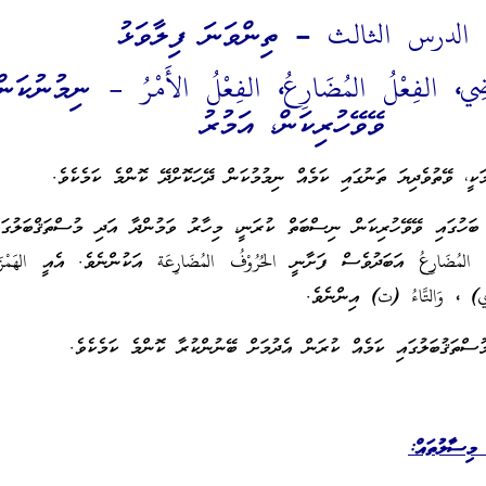
الدرس الثالث
–
ތިންވަނަ ފިލާވަޅު
ِي، الفِعْلُ المُضَارِعُ، الفِعْلُ الأَمْرُ
– ނިމުނުކަން
ވޭވޭހުރިކަން، އަމުރު
ީ، ވޭތުވެދިޔަ ތަނުގައި ކަމެއް ނިމުމުކަން ދޭހަކޮށްދޭ ކޮންމެ ކަމެކެވެ.
ަހުގައި ވޭވޭހުރިކަން ނިސްބަތް ކުރަނީ، މިހާރު ވަމުންދާ އަދި މުސްތަޤްބަލުގައ
ُ المُضَارِعُ
އަބަދުވެސް ފަށާނީ
الحُرُوْفُ المُضَارِعَة
އަކުންނެވެ. އެއީ
الهَم
ي) ، وَالتَّاءُ (ت)
އިންނެވެ.
ސްތަޤުބަލުގައި ކަމެއް ކުރަން އެދުމަށް ބޭނުންކުރާ ކޮންމެ ކަމެކެވެ.
 މިސާލުތައް: