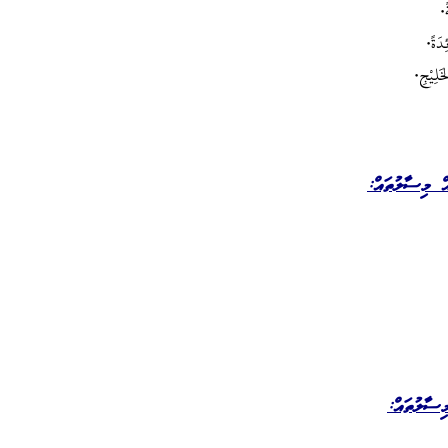
.
دَةً.
َلِيْجِ.
ް މިސާލުތައް:
ިސާލުތައް: