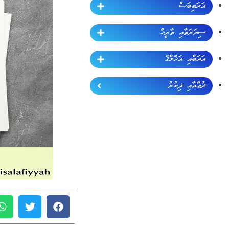
ޢަރަބިބަސް
ސިޔަރަތާއި ތާރީޚް
އަދަބާއި އަޚްލާޤު
ދުޢާއާއި ޛިކުރު