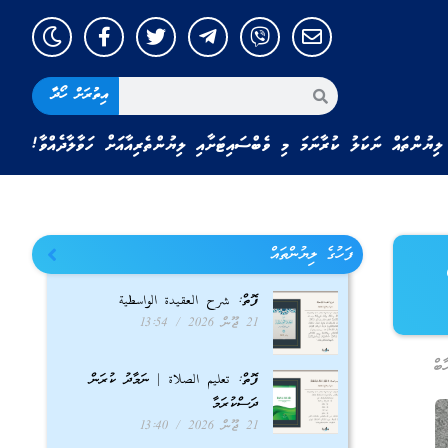
އިތުރަށް ހޯދާ
ލިޔުންތައް ނަކަލު ކުރާނަމަ މި ވެބްސައިޓަށާއި ލިޔުންތެރިއާއަށް ހަވާލާދެއްވާ!
ފަހުގެ ލިޔުންތައް
ފޮތް: شرح العقيدة الواسطية
21 ޖޫން 2026
13:54
ބް
ފޮތް: تعليم الصلاة | ނަމާދު ކުރަން
ދަސްކުރަމާ
21 ޖޫން 2026
13:40