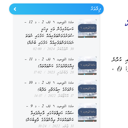
ފިލާވަޅު
،
مادة التوحيد ٦ (ف 2 ، د 12 –
ކަނޑައެޅިގެން ވަކި މީހަކީ
ސުވަރުގެވަންތަވެރިއެއް ކަމުގައި ނުވަތަ
ނަރަކަވަންތަވެރިއެއް ކަމުގައި ބުނުން)
30 ނޮވެމްބަރު 2024
02:00
ި ކުރާނެ
مادة التوحيد ٦ (ف 2 ، د 11 –
ޤިޔާމަތްދުވަހުގެ ކަންތައްތައް)
ْزَةُ (أ) ،
28 ފެބްރުއަރީ 2023
17:02
مادة التوحيد ٦ (ف 2 ، د 10 –
ކަށްވަޅުގެ ނިޢުމަތާއި ޢަޛާބު)
17 އޮކްޓޯބަރު 2022
14:37
مادة التوحيد ٦ (ف 2 ، د 9 –
ޞައްޙަ ޙަދީޘްތަކުގައި ވާރިދުފައިވާ
ކަންތައްތަކަށް އީމާންވުމުގެ ވާޖިބުކަން)
31 ޖުލައި 2022
10:24