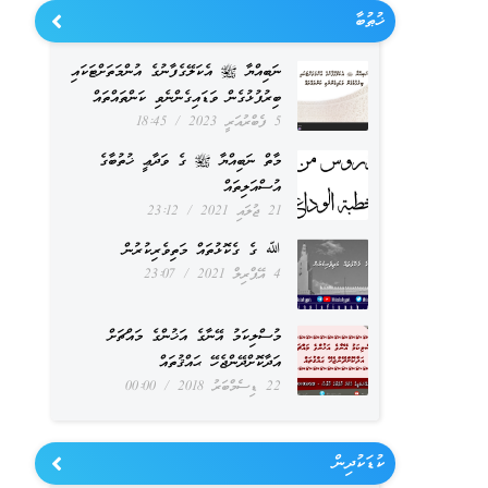
ޚުޠުބާ
ނަބިއްޔާ ﷺ އެކަލޭގެފާނުގެ އުންމަތަށްޓަކައި
ބިރުފުޅުގެން ވަޑައިގެންނެވި ކަންތައްތައް
5 ފެބްރުއަރީ 2023
18:45
މާތް ނަބިއްޔާ ﷺ ގެ ވަދާޢީ ޚުތުބާގެ
އުސްއަލިތައް
21 ޖުލައި 2021
23:12
ﷲ ގެ ގެކޮޅުތައް މަތިވެރިކުރުން
4 އޭޕްރިލް 2021
23:07
މުސްލިކަމު އޭނާގެ އަޚުންގެ މައްޗަށް
އަދާކޮށްދޭންޖެހޭ ޙައްޤުތައް
22 ޑިސެމްބަރު 2018
00:00
ކުޑަކުދިން