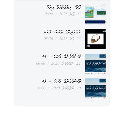
ފޮތް: ރިޒްޤުދެއްވާ އިލާހު
21 ޖޫން 2021
18:09
ކުޑަކުދިންގެ ވާހަކަ: ލަކުނު
25 މާޗް 2021
08:26
މޫސާގެފާނުގެ ވާހަކަ – 44
22 ނޮވެމްބަރު 2020
00:00
މޫސާގެފާނުގެ ވާހަކަ – 43
20 ނޮވެމްބަރު 2020
00:00