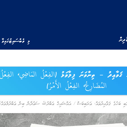
ުދިން
މި ވެބްސައިޓުގައިވާ 
 ޤަވާޢިދު – ތިންވަނަ ފިލާވަޅު (الفِعْلُ المَاضِي، الفِعْلُ
المُضَارِعُ، الفِعْلُ الأَمْرُ)
ބި ބަހުގެ ޤަވާއިދުތައް
,
ޢަރަބިބަސް
/
އައްޝައިޚް ޢަބްދުﷲ ސަޢުދާން ބިން ޢަބްދުލްވައްހާ