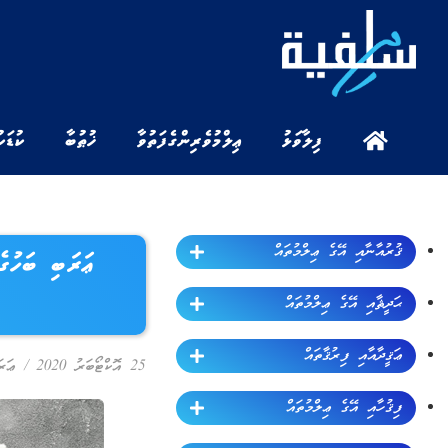
ފިލާވަޅު
ޢިލްމުވެރިންގެ ފަތުވާ
ޚުޠުބާ
ކުޑަކ
ޤުރުއާނާއި އޭގެ ޢިލްމުތައް
ޢަރަބި ބަހުގެ
ޙަދީޘާއި އޭގެ ޢިލްމުތައް
ޢަޤީދާއާއި ފިރުޤާތައް
25 އޮކްޓޯބަރު 2020
/
ޢަރަ
ފިޤުހާއި އޭގެ ޢިލްމުތައް