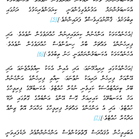
އެކަނބަލުންނަށް ވާހަކަ ދެއްކުން ހުއްދަވެގެން ނުވެއެވެ. އެހެނެއްކަމަކު
އެކަނބަލުންނަށް އަމުރުވެވިގެންވަނީ ކިޔަމަންތެރިކަމުގެ ދަށުގައި
ތިބުމަށެވެ. ޤާނޫނުގައިވެސްވާ ފަދައިންނެވެ.]
[5]
[އެހެނެއްކަމަކު އަންހެނުން ކިޔަވައިދިނުން ހުއްދަވެގެން ނުވެއެވެ. އަދި
ފިރިހެނުންގެ މައްޗަށް ބާރު ހިނގުންވެސް ހުއްދަވެގެން ނުވެއެވެ.
އެހެނެއްކަމަކު އެކަނބަލުންނަށްވަނީ ހަނު ތިބުމެވެ.]
[6]
[އަޚުންއެކުގައި ދިރިއުޅޭނަމަ، އަދި އެއިން އެކަކު ނިޔާވެއްޖެނަމަ އަދި
އޭނާއަށް ފިރިހެން ދަރިއަކު ނުވާނަމަ، ނިޔާވި ފިރިހެނާގެ އަންހެނުން
ބޭރު ބީރައްޓެއްސަކާ ކައިވެނި ނުކުރާ ހުއްޓެވެ. އެކަނބުލޭގެ ފިރިމީހާގެ
އަޚު އެކަނބުލޭގެ ކައިރިއަށް ގޮސް އޭނާގެ އަންބެއްގެ ގޮތުގައި ދެކޭ
ހުއްޓެވެ. އަދި އެ އަންހެނާގެ މައްޗަށް ފިރިމީހާގެ އަޚާއަށް އޮތް ޒިންމާ
އަދާކުރާ ހުއްޓެވެ.]
[7]
އެބައިމީހުން މުޤައްދަސް ފޮތްތަކުންވެސް އަންހެނުންނާމެދު ދެކެފައިވަނީ