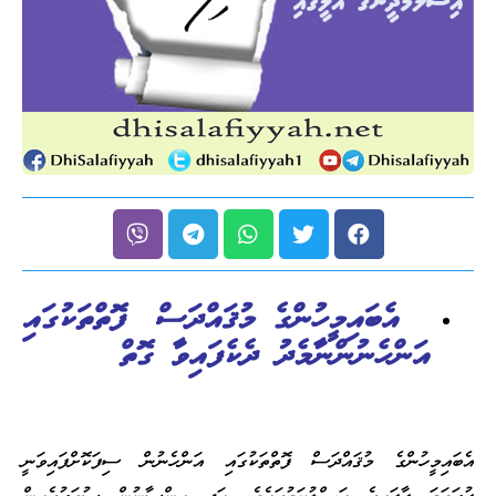
އެބައިމީހުންގެ މުޤައްދަސް ފޮތްތަކުގައި
އަންހެނުންނާމެދު ދެކެފައިވާ ގޮތް
އެބައިމީހުންގެ މުޤައްދަސް ފޮތްތަކުގައި އަންހެނުން ސިފަކޮށްފައިވަނީ