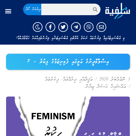
އިތުރަށް ހޯދާ
މި ވެބްސައިޓުގައިވާ ލިޔުންތައް ނަކަލު ކުރާނަމަ މި ވެބްސައިޓަށާއި ލިޔުންތެރިއާއަށް ހަވާލާދެއްވާ!
އިސްލާމްދީނުގެ އަލީގައި ފެމިނިޒަމްގެ ފިކުރު – 7
1 ނޮވެމްބަރު 2020
/
ޢަޤީދާއާއި ފިރުޤާތައް
,
ފިކުރުތައް
/
އައްޝައިޚް ޙަސަން ޒިޔާން