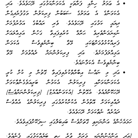
އެ ޢަމަލު ހިންގި ފަރާތަކީ އެކަމަނާކަމުގައި ދޭހަވެއެވެ. އަދި
އެކަމަނާގެ އެ ޢަމަލުގެ ސަބަބުން ފިރިކަލުން މަގުފުރެދިގެން
ދިޔައީ ކަމުގައި ދޭހަވެއެވެ. ވެރި ރައްބުގެ އަމުރުފުޅަށް
ނުކިޔަމަންތެރިވެ ޙަރާމް ކުރެވިފައިވާ ގަހުން އަމިއްލައަށް
ފަރިއްކުޅުވުމަށްޓަކައި މޭވާ ބިންނެވީވެސް އެކަމަނާ
އަމިއްލަފުޅަށެވެ. އަދި ފިރިކަލުންނަށް ދެއްވުމަށް މޭވާ
ބިންނެވީވެސް އެކަމާނައެވެ.
އަދި މި ނައްޞު އިބާރާތްކުރެވިފައިވާ ގޮތުން މި ކުށް ކުރީ
އެކަމަނާކަމަށާއި ފިރިކަލުން އެކަމުން ބަރީއަވެގެންވާކަމަށް
ދޭހަކޮށްދެއެވެ. އެގޮތުން [އެކަމަނާއާއެ
ކު
] [ފިރިކަލުންނަށް
ވެސް
]
ދެއްވިކަމަށް އޮތުމުން އެކުށްކުރުމުގައި ފިރިކަލުންގެ އެއްވެސް
ދައުރެއް ނެތްކަމަށް ދޭހަވެއެވެ.
ހަމައެހެންމެ އަންނަނިވި ގޮތަށްވެސް ބައިބަލްގައި ސިފަކޮށްފައިވެއެވެ.
[އަދި އަންހެނުންނަކީ މަރަށް ވުރެ ހިތި ބަޔެއްކަމުގައި ފެނެއެވެ.