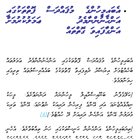
އެބައިމީހުންގެ މުޤައްދަސް ފޮތްތަކުގައި
އަންހެނުންނާމެދު ޢަމަލުކުރުމަށް
އަންގާފައިވަ ގޮތްތައް
އެބައިމީހުންގެ މުޤައްދަސް ފޮތްތަކުގައި އަންހެނުންނާމެދު ޢަމަލުތައް
ބެހެއްޓުމަށް އިރުޝާދު ދެވިފައިވާ ގޮތްތަކުގެ ބައެއްމިސާލުތައް ތިރީގައި
ހިމަނާލަމެވެ.
[ކަލޭގެފާނު ބަނޫއިސްރާއީލް މީހުންނަށް ދަންނަވާށެވެ. މީހަކު
ނިޔާވެއްޖެނަމަ އަދި އޭނާގެ ފިރިހެން ދަރިއަކު ނެތްނަމަ، އޭނާގެ ތަރިކަ
މުދަލުން އޭނާގެ އަންހެން ދަރިއަށް ދޭ ހުއްޓެވެ.]
[4]
[ތިޔަބައިމީހުންގެ އަންހެނުން ކަނީސާތަކުގައި ހަނު ތިއްބުވާށެވެ. އެހެނީ