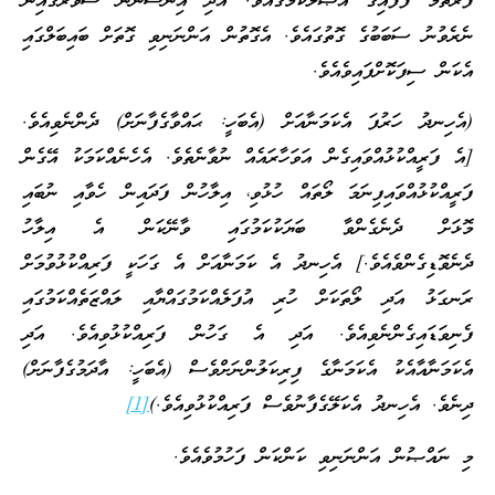
ފުރަތަމަ ފާފައިގެ އަޞްލުކަމުގައެވެ. އަދި އިންސާނުން ސުވަރުގެއިން
ނެރެވުނު ސަބަބުގެ ގޮތުގައެވެ. އެގޮތުން އަންނަނިވި ގޮތަށް ބައިބަލްގައި
އެކަން ސިފަކޮށްފައިވެއެވެ.
(އެހިނދު ހަރުފަ އެކަމަނާއަށް (އެބަހީ: ޙައްވާގެފާނަށް) ދެންނެވިއެވެ.
[އެ ފަރީއްކުޅުއްވައިގެން އަވަހާރައެއް ނުވާނެތެވެ. އެހެނެއްކަމަކު އޭގެން
ފަރީއްކުޅުއްވައިފިނަމަ ލޯތައް ހުޅުވި، އިލާހުން ފަދައިން ހެވާއި ނުބައި
މޮޅަށް ދެނެގެންވާ ބަޔަކުކަމުގައި ވާނޭކަން އެ އިލާހު
ދެނެވޮޑިގެންވެއެވެ.] އެހިނދު އެ ކަމަނާއަށް އެ ގަހަކީ ފަރިއްކުޅުވުމަށް
ރަނގަޅު އަދި ލޯތަކަށް ހުރި އުފަލެއްކަމުގައްޔާއި ލައްޒަތެއްކަމުގައި
ފެނިވަޑައިގެންނެވިއެވެ. އަދި އެ ގަހުން ފަރިއްކުޅުވިއެވެ. އަދި
އެކަމަނާއާއެކު އެކަމަނާގެ ފިރިކަލުންނަށްވެސް (އެބަހީ: އާދަމުގެފާނަށް)
ދިނެވެ. އެހިނދު އެކަލޭގެފާނުވެސް ފަރިއްކުޅުވިއެވެ.)
[1]
މި ނައްޞުން އަންނަނިވި ކަންކަން ފަހުމުވެއެވެ.