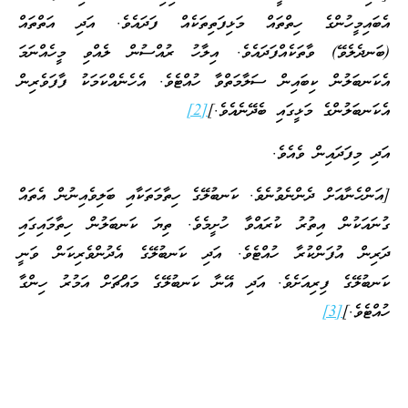
އެބައިމީހުންގެ ހިތްތައް މަޅިފަތިތަކެއް ފަދައެވެ. އަދި އަތްތައް
(ބަނދެލެވޭ) ވާތަކެއްފަދައެވެ. އިލާހު ރުއްސުން ލެއްވި މީހެއްނަމަ
އެކަނބަލުން ކިބައިން ސަލާމަތްވާ ހުއްޓެވެ. އެހެނެއްކަމަކު ފާފަވެރިން
އެކަނބަލުންގެ މަޅީގައި ބެދޭނެއެވެ.]
[2]
އަދި މިފަދައިން ވެއެވެ.
[އަންހެނާއަށް ދެންނެވުނެވެ. ކަނބުލޭގެ ހިތާމަތަކާއި ބަލިވެއިނުން އެތައް
ގުނައަކުން އިތުރު ކުރައްވާ ހުށީމެވެ. ތިޔަ ކަނބަލުން ހިތާމައިގައި
ދަރިން އުފަންކުރާ ހުއްޓެވެ. އަދި ކަނބުލޭގެ އެދުންވެރިކަން ވަނީ
ކަނބުލޭގެ ފިރިއަށެވެ. އަދި އޭނާ ކަނބުލޭގެ މައްޗަށް އަމުރު ހިންގާ
ހުއްޓެވެ.]
[3]