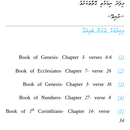
މިފަދަ ނިކަމެތި ގޮތްތަކަށެވެ.
=ނުނިމޭ=
މިލިޔުމުގެ އެހެން ބައިތައް
Book of Genesis, Chapter 3, verses 4-6
[1]
Book of Ecclesiates, Chapter 7, verse 26
[2]
Book of Genesis, Chapter 3, verse 16
[3]
Book of Numbers, Chapter 27, verse 8
[4]
st
Corinthians, Chapter 14, verse
Book of 1
[5]
34