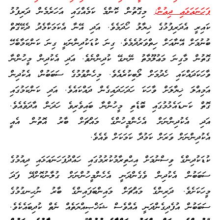
ފަހަނައަޅައި ދިއުން:
މިގޮތުން ކޮންމެ ކަމެއްގައި އަހަރެމެން ދަރިފުޅު
ކައިރީ އެދަރިފުޅުގެ ޚިޔާލު ހޯދަމެވެ. އަދި އޭނާ އެކަމަކާމެދު ދެކޭގޮތް
ބުނުމަށް އޭނާއަށް ހިތްވަރުދެމެވެ. ގިނަ ކުޑަކުދިންނަކީ ގިނަ ކަންކަމާބެހޭ
ގޮތުން މާގިނަ މަޢުލޫމާތު ނޭނގޭ ކުދިންނެވެ. އަދި އެކުދިން މީހުންނާ
ވާހަކަދައްކައި ހެދުމަށް ލޯބިކުރެއެވެ. މިހެންވުމުގެ ސަބަބުން، އެކުދިން
އަމިއްލަ ޚިޔާލަށް ވާހަކަ ހަދަހަދައިގެން ދައްކައެވެ. އަދި ކަންކަމުގައި
ގޮތް ކަނޑައެޅުމުގައި ބޮޑެތި މީހުންނާ ބައިވެރިވެ ހަދަން އާދަވެއެވެ.
އަދި އެކުދިންނަށް އެހެންމީހުންގެ މައްޗަށް ބާރު އޮތުން އެއީ
އެކުދިންނަށް ވަރަށް ކަމުދާ ކަމަކަށް ވެއެވެ.
ކުޑަކުދިންގެ ވިސްނުމަށް އިޙްތިރާމުކުރުމުގައި ހައްދުފަހަނައަޅައި ދިއުމުގެ
ސަބަބުން އެކުދިން ވެގެންދަނީ އެހެންމީހުންނަށް ގުލާނުކޮށްދޭ ފަދަ
މީހަކަށެވެ. ދަރިންގެ މައްޗަށް މައިންބަފައިންގެ ބާރު ނުހިނގުމުގެ
ސަބަބުން އުފެދިގެންދަނީ އެއްވެސް ޝަޚްޞިއްޔަތެއް ނެތް ކުދިބައެކެވެ.