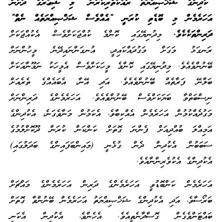
“ކުދިންގެ ޝަޚްޞިއްޔަތު ރައްކާތެރިކުރުން” މި ޝިޢާރުގެ ދަށުން
އަހަރެމެން މި ބޮޑެތި ކުރަނީ “އެއްވެސް ޝަޚްޞިއްޔަތެއް ނެތް”
ދަރިންތަކެކެވެ.
މިދުނިޔޭގައި ކޮންމެ ކުއްޖަކަށްވެސް، އެކުއްޖަކަށް
ރަނގަޅު މަގަށް މަގުދައްކައިދީ، އުނގަންނައިދޭނެ މީހުންނަށް
ބޭނުންވެއެވެ. މިދުނިޔޭގައި ކޮންމެ މީހަކަށްވެސް، އެމީހަކު ނަމޫނާއަކަށް
ބަލާނޭ ފަރާތެއް ބޭނުންވެއެވެ. އަދި އޭނާ، އެބައެއްގެ ތެރެއަށް
ނިސްބަތްވާ ބަޔަކަށްވެސް ބޭނުންވެއެވެ. އަހަރެމެންގެ ދަރިންނަށް
މަގުދެއްކުމުން އަހަރެމެން އެއްކިބާވެ، އެކަމުން މަނާވެގަނެ، އެކުދިންގެ
އަމިއްލަ ބުއްދިއަށް ފެންނަ ގޮތަށް ކަންކަން ކުރަން ދޫކޮށްލުމުގެ
ސަބަބުން އެކުދިން ދެން ގުޅެނީ (މައިންބަފައިންގެ ބަދަލުގައި)
އެކުދިންގެ އެކުވެރިންނާއެވެ.
އަހަރެމެން ކަންބޮޑުވީ އަހަރެމެންގެ ދަރިން އަހަރެމެންގެ މައްޗަށް
ބަރޯސާވެ، އަދި އެކުދިންގެ ޝަޚްޞިއްޔަތު އަހަރެމެން ބޭނުންވާ ގޮތަށް
ބައްޓަންވެގެން ގޮސްދާނެތީއެވެ. އެހެންވެ، އެކުދިން އެކަނި