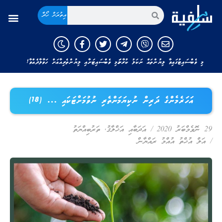
އިތުރަށް ހޯދާ
މި ވެބްސައިޓުގައިވާ ލިޔުންތައް ނަކަލު ކުރާނަމަ މި ވެބްސައިޓަށާއި ލިޔުންތެރިއާއަށް ހަވާލާދެއްވާ!
އަހަރެމެންގެ ދަރިން ނުކިޔަމަންތެރި ނުވުމަށްޓަކައި … (18)
29 ނޮވެމްބަރު 2020
/
އަދަބާއި އަޚްލާޤު
,
ތަރުބިއްޔަތު
/
އަލް އުޚްތު އުއްމު ރައްޔާން