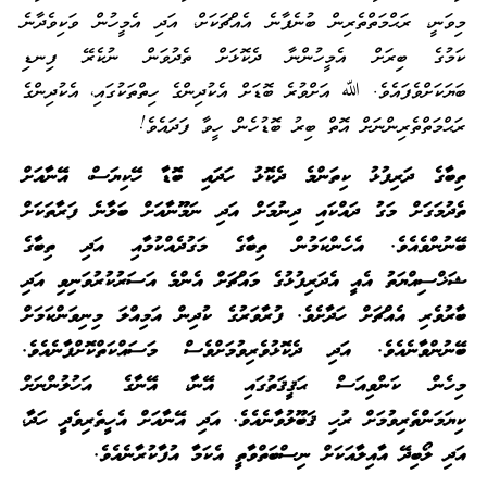
މިވަނީ، ރަޙްމަތްތެރިން ބުނެފާނެ އެއްޗަކަށް، އަދި އެމީހުން ވަކިވެދާނެ
ކަމުގެ ބިރަށް އެމީހުންނާ ދެކޮޅަށް ތެދުވަން ނުކެރޭ ފިނޑި
ބަޔަކަށްވެފައެވެ. ﷲ އަށްވުރެ ބޮޑަށް އެކުދިންގެ ހިތްތަކުގައި، އެކުދިންގެ
ރަޙްމަތްތެރިންނަށް އޮތް ބިރު ބޮޑުހެން ހީވާ ފަދައެވެ!
ތިބާގެ ދަރިފުޅު ކިތަންމެ ދެކޮޅު ހަދައި ބޮޑާ ހޭކިޔަސް، އޭނާއަށް
ތެދުމަގަށް މަގު ދައްކައި ދިނުމަށް އަދި ނަމޫނާއަށް ބަލާނެ ފަރާތަކަށް
ބޭނުންވެއެވެ. އެހެންކަމުން ތިބާގެ މަގުދެއްކުމާއި އަދި ތިބާގެ
ޝަޚްސިއްޔަތު އެއީ އެދަރިފުޅުގެ މައްޗަށް އެންމެ އަސަރުކުރުވަނިވި އަދި
ބާރުވެރި އެއްޗަށް ހަދާށެވެ. ފުރާވަރުގެ ކުދިން އަމިއްލަ މިނިވަންކަމަށް
ބޭނުންވާނެއެވެ. އަދި ދެކޮޅުވެރިވުމަށްވެސް މަސައްކަތްކޮށްފާނެއެވެ.
މިހެން ކަންވިއަސް ޙަޤީޤަތުގައި އޭނާ، އޭނާގެ އަހުލުންނަށް
ކިޔަމަންތެރިވުމަށް ރުހި ޤަބޫލުވާނެއެވެ. އަދި އޭނާއަށް އެހީތެރިވެދީ ހަދާ،
އަދި ލޯބިދޭ އާއިލާއަކަށް ނިސްބަތްވާތީ އެކަމާ އުފާކުރާނެއެވެ.