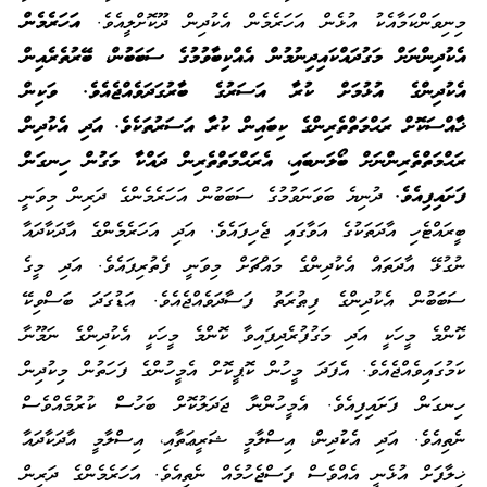
މިނިވަންކަމާއެކު އުޅެން އަހަރެމެން އެކުދިން ދޫކޮށްލީއެވެ.
އަހަރެމެން
އެކުދިންނަށް މަގުދައްކައިދިނުމުން އެއްކިބާވުމުގެ ސަބަބުން، ބޭރުތެރެއިން
އެކުދިންގެ އުޅުމަށް ކުރާ އަސަރުގެ ބާރުގަދަވެއްޖެއެވެ. ވަކިން
ޚާއްސަކޮށް ރަޙްމަތްތެރިންގެ ކިބައިން ކުރާ އަސަރުތަކެވެ. އަދި އެކުދިން
ރަޙްމަތްތެރިންނަށް ބޯލަނބައި، އެރަޙްމަތްތެރިން ދައްކާ މަގުން ހިނގަން
ފަށައިފިއެވެ.
ދުނިޔެ ބަވަނަވުމުގެ ސަބަބުން އަހަރެމެންގެ ދަރިން މިވަނީ
ބީރައްޓެހި އާދަތަކުގެ އަވާގައި ޖެހިފައެވެ. އަދި އަހަރެމެންގެ އާދަކާދައާ
ނުގުޅޭ އާދަތައް އެކުދިންގެ މައްޗަށް މިވަނީ ފެތުރިފައެވެ. އަދި މީގެ
ސަބަބުން އެކުދިންގެ ފިޠުރަތު ފަސާދަވެއްޖެއެވެ. އަޑުގަދަ ބަސްވިކޭ
ކޮންމެ މީހަކީ އަދި މަގުފުރެދިފައިވާ ކޮންމެ މީހަކީ އެކުދިންގެ ނަމޫނާ
ކަމުގައިވެއްޖެއެވެ. އެފަދަ މީހުން ކޮޕީކޮށް އެމީހުންގެ ފަހަތުން މިކުދިން
ހިނގަން ފަށައިފިއެވެ. އެމީހުންނާ ޖަދަލުކޮށް ބަހުސް ކުރުމެއްވެސް
ނެތިއެވެ. އަދި އެކުދިން، އިސްލާމީ ޝަރީޢަތާއި، އިސްލާމީ އާދަކާދައާ
ޚިލާފަށް އުޅެނީ އެއްވެސް ފަސްޖެހުމެއް ނެތިއެވެ. އަހަރެމެންގެ ދަރިން