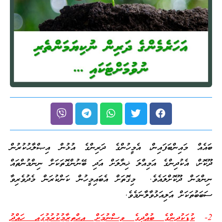
ބައެއް މައިންބަފައިން، އެމީހުންގެ ދަރިންގެ އުޅުން އިޞްލާޙުކުރުން
ދޫކޮށް، އެކުދިންގެ އަމިއްލަ ޚިޔާލަށް އަދި ބޭނުންގޮތަކަށް ނިންމުންތައް
ނިންމަން ދޫކޮށްލައެވެ. މިގޮތަށް އެބައިމީހުން ކަންކުރަން މެދުވެރިވާ
ސަބަބުތަކަށް އަލިއަޅުވާލާނަމެވެ.
2-
ކުޑަކުދިންގެ ބުއްދީގެ ވިސްނުމަށް އިޙްތިރާމުކުރުމުގައި ހައްދު